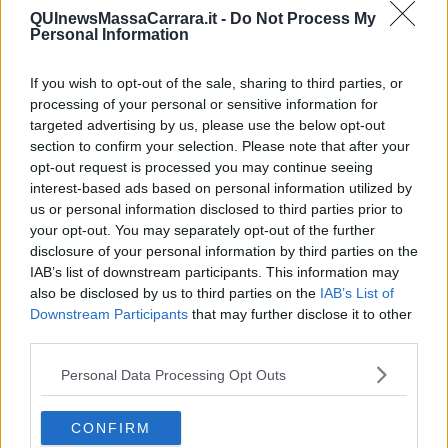
È bene essere chiari: revocare l'ergastolo vero per i mafiosi è
QUInewsMassaCarrara.it -
Do Not Process My
un passo indietro nella civiltà giuridica europea.
Personal Information
È un punto di non ritorno nella lotta alla mafia che non si può
tollerare... Sennò Falcone, Borsellino e tutti gli altri saran morti
If you wish to opt-out of the sale, sharing to third parties, or
inutilmente.
processing of your personal or sensitive information for
targeted advertising by us, please use the below opt-out
Senza ergastolo vero la mafia ha vinto... Non ci resta che
section to confirm your selection. Please note that after your
RESISTERE RESISTERE RESISTERE.. E PURE DISOBBEDIRE.
opt-out request is processed you may continue seeing
Salvatore Calleri
interest-based ads based on personal information utilized by
us or personal information disclosed to third parties prior to
your opt-out. You may separately opt-out of the further
disclosure of your personal information by third parties on the
IAB’s list of downstream participants. This information may
also be disclosed by us to third parties on the
IAB’s List of
Se vuoi leggere le notizie principali della Toscana iscriviti alla
Downstream Participants
that may further disclose it to other
Newsletter QUInews - ToscanaMedia.
Arriva gratis tutti i giorni
third parties.
alle 20:00 direttamente nella tua casella di posta.
Personal Data Processing Opt Outs
Basta cliccare
QUI
Ti potrebbe interessare anche:
CONFIRM