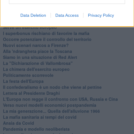
Articoli dal Blog “Legalità e non solo” di Salvatore Calleri
Il “dopo” Matteo Messina Denaro
Vademecum antimafia per gli elettori
Data Deletion
Data Access
Privacy Policy
Toscana chiama Palermo
Serve un esercito europeo
I superbonus rischiano di favorire la mafia
Occorre potenziare il controllo del territorio
​Nuovi scenari narcos a Firenze?
Alla 'ndrangheta piace la Toscana
Siamo in una situazione di Red Alert
La "Dichiarazione di Vallombrosa"
La chimera dell'esercito europeo
Politicamente scorrevole
La festa dell'Europa
Il confederalismo è un nodo che viene al pettine
Lettera al Presidente Draghi
L'Europa non regge il confronto con USA, Russia e Cina
Verso nuovi modelli economici postpandemia
​La mia generazione... Quella dell'alluvione 1966
​La mafia sanitaria ai tempi del covid
Ansia da Covid
Pandemia e modello neoliberista