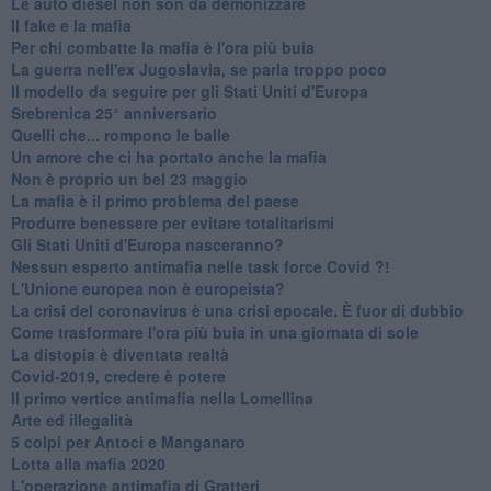
Le auto diesel non son da demonizzare
​Il fake e la mafia
Per chi combatte la mafia è l'ora più buia
La guerra nell'ex Jugoslavia, se parla troppo poco
Il modello da seguire per gli Stati Uniti d'Europa
Srebrenica 25° anniversario
Quelli che... rompono le balle
Un amore che ci ha portato anche la mafia
Non è proprio un bel 23 maggio
La mafia è il primo problema del paese
Produrre benessere per evitare totalitarismi
Gli Stati Uniti d'Europa nasceranno?
Nessun esperto antimafia nelle task force Covid ?!
L'Unione europea non è europeista?
La crisi del coronavirus è una crisi epocale. È fuor di dubbio
Come trasformare l'ora più buia in una giornata di sole
​La distopia è diventata realtà
Covid-2019, credere è potere
Il primo vertice antimafia nella Lomellina
Arte ed illegalità
​5 colpi per Antoci e Manganaro
Lotta alla mafia 2020
L'operazione antimafia di Gratteri