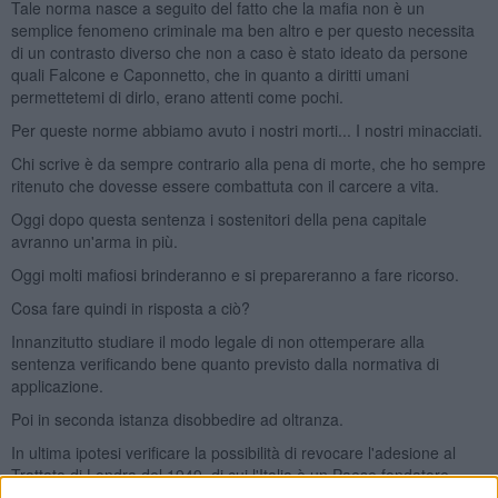
Tale norma nasce a seguito del fatto che la mafia non è un
semplice fenomeno criminale ma ben altro e per questo necessita
di un contrasto diverso che non a caso è stato ideato da persone
quali Falcone e Caponnetto, che in quanto a diritti umani
permettetemi di dirlo, erano attenti come pochi.
Per queste norme abbiamo avuto i nostri morti... I nostri minacciati.
Chi scrive è da sempre contrario alla pena di morte, che ho sempre
ritenuto che dovesse essere combattuta con il carcere a vita.
Oggi dopo questa sentenza i sostenitori della pena capitale
avranno un'arma in più.
Oggi molti mafiosi brinderanno e si prepareranno a fare ricorso.
Cosa fare quindi in risposta a ciò?
Innanzitutto studiare il modo legale di non ottemperare alla
sentenza verificando bene quanto previsto dalla normativa di
applicazione.
Poi in seconda istanza disobbedire ad oltranza.
In ultima ipotesi verificare la possibilità di revocare l'adesione al
Trattato di Londra del 1949, di cui l'Italia è un Paese fondatore.