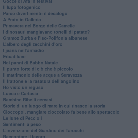
​Gocce di Afa in festival
​Il lupo fotogenico
​Parco divertimenti: il decalogo
​A Prato in Galleria
​Primavera nel Borgo delle Camelie
I dinosauri mangiavano tortelli di patate?
​Gramoz Burba e l’Iso-Polifonia albanese
L’albero degli zecchini d’oro
​I jeans nell’armadio
Erbadiluce
Nei panni di Babbo Natale
​Il punto forte di ciò che è piccolo
​Il matrimonio delle acque a Seravezza
​Il frattone e la rasatura dell’angolino
​Ho visto un reguso
Lucca e Cartasia
Bambine Ribelli cercasi
Storie di un luogo di mare in cui rinasce la storia
Cioccopoi, mangiare cioccolato fa bene allo spettacolo
​Le lune di Peccioli
​Sentimenti a peso
​L’invenzione del Giardino dei Tarocchi
​Raccontare il lavoro