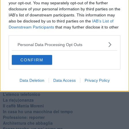
your opt-out. You may separately opt-out of the further
disclosure of your personal information by third parties on the
IAB’s list of downstream participants. This information may
also be disclosed by us to third parties on the
IAB’s List of
Downstream Participants
that may further disclose it to other
third parties.
Se vuoi leggere le notizie principali della Toscana iscriviti alla
Newsletter QUInews - ToscanaMedia.
Arriva gratis tutti i giorni
Personal Data Processing Opt Outs
alle 20:00 direttamente nella tua casella di posta.
Basta cliccare
QUI
CONFIRM
Ti potrebbe interessare anche:
Articoli dal Blog “Pagine allegre” di Gianni Micheli
Data Deletion
Data Access
Privacy Policy
​Ricciotti Ensemble: ovunque e per tutti
Ode ai lacci
​L’elenco telefonico
​La ris(u)onanza
​Il caffè Mattia Moreni
​In casa ho una macchina del tempo
Professione: reporter
Architettura che abbaglia
​Senza tasche, un po’ come me