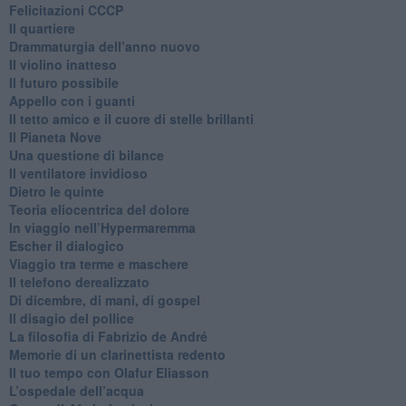
Felicitazioni CCCP
​Il quartiere
​Drammaturgia dell’anno nuovo
​Il violino inatteso
​Il futuro possibile
​Appello con i guanti
​Il tetto amico e il cuore di stelle brillanti
​Il Pianeta Nove
​Una questione di bilance
​Il ventilatore invidioso
​Dietro le quinte
​Teoria eliocentrica del dolore
In viaggio nell’Hypermaremma
​Escher il dialogico
​Viaggio tra terme e maschere
Il telefono derealizzato
​Di dicembre, di mani, di gospel
​Il disagio del pollice
​La filosofia di Fabrizio de André
Memorie di un clarinettista redento
​Il tuo tempo con Olafur Eliasson
​L’ospedale dell’acqua