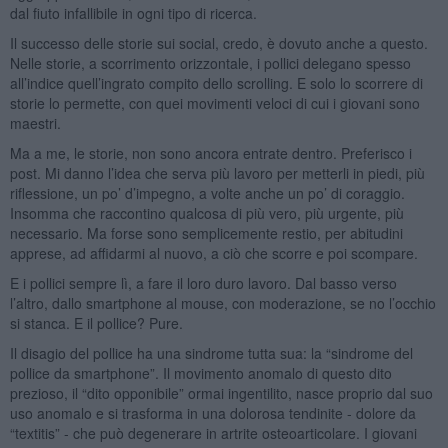
dal fiuto infallibile in ogni tipo di ricerca.
Il successo delle storie sui social, credo, è dovuto anche a questo.
Nelle storie, a scorrimento orizzontale, i pollici delegano spesso
all’indice quell’ingrato compito dello scrolling. E solo lo scorrere di
storie lo permette, con quei movimenti veloci di cui i giovani sono
maestri.
Ma a me, le storie, non sono ancora entrate dentro. Preferisco i
post. Mi danno l’idea che serva più lavoro per metterli in piedi, più
riflessione, un po’ d’impegno, a volte anche un po’ di coraggio.
Insomma che raccontino qualcosa di più vero, più urgente, più
necessario. Ma forse sono semplicemente restio, per abitudini
apprese, ad affidarmi al nuovo, a ciò che scorre e poi scompare.
E i pollici sempre lì, a fare il loro duro lavoro. Dal basso verso
l’altro, dallo smartphone al mouse, con moderazione, se no l’occhio
si stanca. E il pollice? Pure.
Il disagio del pollice ha una sindrome tutta sua: la “sindrome del
pollice da smartphone”. Il movimento anomalo di questo dito
prezioso, il “dito opponibile” ormai ingentilito, nasce proprio dal suo
uso anomalo e si trasforma in una dolorosa tendinite - dolore da
“textitis” - che può degenerare in artrite osteoarticolare. I giovani