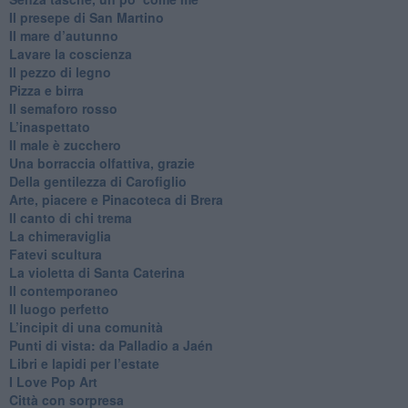
​Il presepe di San Martino
​Il mare d’autunno
​Lavare la coscienza
​Il pezzo di legno
​Pizza e birra
​Il semaforo rosso
​L’inaspettato
​Il male è zucchero
​Una borraccia olfattiva, grazie
​Della gentilezza di Carofiglio
Arte, piacere e Pinacoteca di Brera
​Il canto di chi trema
La chimeraviglia
​Fatevi scultura
​La violetta di Santa Caterina
​Il contemporaneo
​Il luogo perfetto
​L’incipit di una comunità
Punti di vista: da Palladio a Jaén
​Libri e lapidi per l’estate
​I Love Pop Art
Città con sorpresa