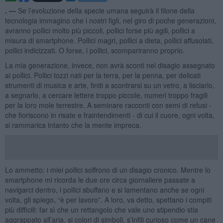
. —
Se l’evoluzione della specie umana seguirà il filone della
tecnologia immagino che i nostri figli, nel giro di poche generazioni,
avranno pollici molto più piccoli, pollici forse più agili, pollici a
misura di smartphone. Pollici magri, pollici a dieta, pollici affusolati,
pollici indicizzati. O forse, i pollici, scompariranno proprio.
La mia generazione, invece, non avrà sconti nel disagio assegnato
ai pollici. Pollici tozzi nati per la terra, per la penna, per delicati
strumenti di musica e arte, finiti a scontrarsi su un vetro, a lisciarlo,
a segnarlo, a cercare lettere troppo piccole, numeri troppo fragili
per la loro mole terrestre. A seminare racconti con semi di refusi -
che fioriscono in risate e fraintendimenti - di cui il cuore, ogni volta,
si rammarica intanto che la mente impreca.
Lo ammetto: i miei pollici soffrono di un disagio cronico. Mentre lo
smartphone mi ricorda le due ore circa giornaliere passate a
navigarci dentro, i pollici sbuffano e si lamentano anche se ogni
volta, gli spiego, “è per lavoro”. A loro, va detto, spettano i compiti
più difficili: far sì che un rettangolo che vale uno stipendio stia
aggrappato all’aria, si colori di simboli, s’infili curioso come un cane