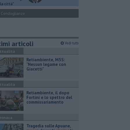
la città"
Condoglianze
imi articoli
Vedi tutti
ttualità
Retiambiente, M5S:
"Nessun legame con
Giacetti"
ttualità
Retiambiente, il dopo
Fortini e lo spettro del
commissariamento
ronaca
Tragedia sulle Apuane,