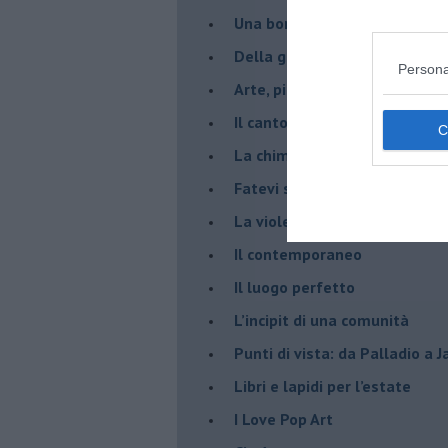
​Una borraccia olfattiva, grazi
​Della gentilezza di Carofiglio
Persona
Arte, piacere e Pinacoteca di
​Il canto di chi trema
La chimeraviglia
​Fatevi scultura
​La violetta di Santa Caterina
​Il contemporaneo
​Il luogo perfetto
​L’incipit di una comunità
Punti di vista: da Palladio a 
​Libri e lapidi per l’estate
​I Love Pop Art