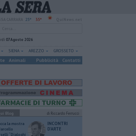
25°
35°
SA CARRARA
QuiNews.net
rdì
07 Agosto 2026
E
SIENA
AREZZO
GROSSETO
ste
Animali
Pubblicità
Contatti
ui Blog
di Riccardo Ferrucci
INCONTRI
ucca la mostra
D'ARTE
Marcello
selli “Dialoghi