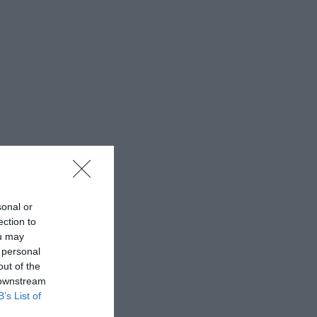
sonal or
ection to
ou may
 personal
out of the
 downstream
B’s List of