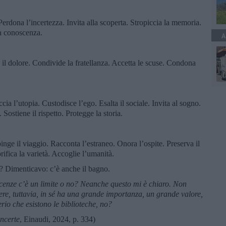
 Perdona l’incertezza. Invita alla scoperta. Stropiccia la memoria.
la conoscenza.
A
 il dolore. Condivide la fratellanza. Accetta le scuse. Condona
a l’utopia. Custodisce l’ego. Esalta il sociale. Invita al sogno.
. Sostiene il rispetto. Protegge la storia.
pinge il viaggio. Racconta l’estraneo. Onora l’ospite. Preserva il
rifica la varietà. Accoglie l’umanità.
le? Dimenticavo: c’è anche il bagno.
enze c’è un limite o no? Neanche questo mi è chiaro. Non
apere, tuttavia, in sé ha una grande importanza, un grande valore,
rio che esistono le biblioteche, no?
incerte
, Einaudi, 2024, p. 334)