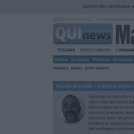
Questo sito contribuisce 
QUI
quotidiano online.
Percorso semplificat
TOSCANA
MASSA CARRARA
LUNIGIA
Home
Cronaca
Politica
Attualità
CARRARA
MASSA
MONTIGNOSO
PAGINE ALLEGRE — il Blog di Gianni 
Diplomato in clarinetto e l
dalla scena alla scuola, da
della scrittura con le emozi
musicista, ricercatore, dram
Giornalisti della Toscana r
desiderio di comunicazione i
dell’intelligenza, della sens