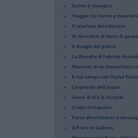
​Escher il dialogico
​Viaggio tra terme e mascher
Il telefono derealizzato
​Di dicembre, di mani, di gospe
​Il disagio del pollice
​La filosofia di Fabrizio de And
Memorie di un clarinettista 
​Il tuo tempo con Olafur Elias
​L’ospedale dell’acqua
​Gocce di Afa in festival
​Il lupo fotogenico
​Parco divertimenti: il decalo
​A Prato in Galleria
​Primavera nel Borgo delle C