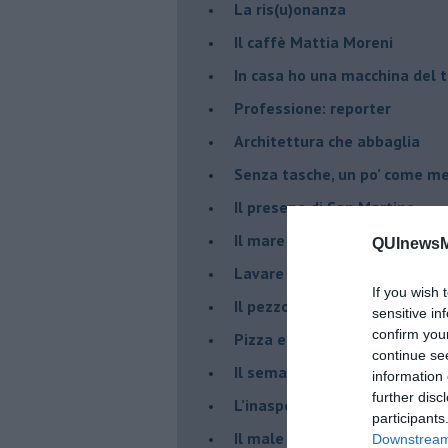
​La ris(u)onanza
​Il caffè Mattia Moreni
​In casa ho una macchina del
Professione: reporter
Architettura che abbaglia
​Senza tasche, un po’ come m
​Il presepe di San Martino
​Il mare d’autunno
QUInewsMa
​Lavare la coscienza
If you wish 
​Il pezzo di legno
sensitive in
confirm you
​Pizza e birra
continue se
​Il semaforo rosso
information 
further disc
​L’inaspettato
participants
​Il male è zucchero
Downstream 