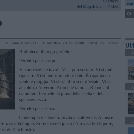
gli articoli
con 
del blog di Gianni Micheli
QUI
o
Ult
DI GIANNI MICHELI - DOMENICA
20 OTTOBRE 2024
ORE 10:46
Biblioteca: il luogo perfetto.
A
Perfetto per il corpo.
Vi sono sedie e tavoli. Vi si può sostare. Vi si può
riposare. Vi si può riprendere fiato. È riparata da
vento e pioggia. Vi si sta al fresco, d’estate. Vi si sta
A
al caldo, d’inverno. Ammette la noia. Rilancia il
cammino. Permette la gioia della scelta e della
spensieratezza.
Perfetto per i sensi.
Contempla il silenzio. Invita al sottovoce. Acuisce
C
 Stuzzica la lingua. Si riversa nel gusto d’un vecchio liquore,
nza dell’inchiostro.