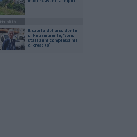
muore davanti ai nipoti
ttualità
Il saluto del presidente
di Retiambiente, "sono
stati anni complessi ma
di crescita"