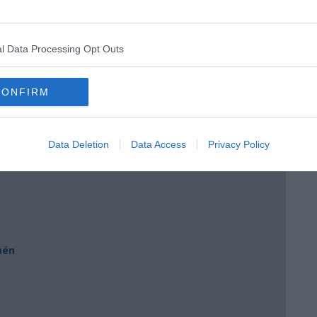
e
l Data Processing Opt Outs
 Brera
CONFIRM
Data Deletion
Data Access
Privacy Policy
Jaén