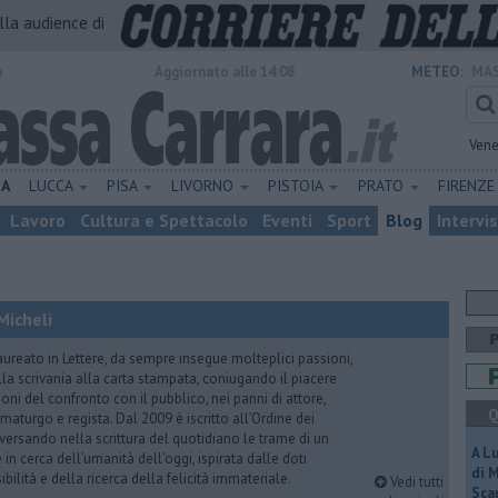
alla audience di
o
Aggiornato alle 14:08
METEO:
MAS
Vene
NA
LUCCA
PISA
LIVORNO
PISTOIA
PRATO
FIRENZ
Lavoro
Cultura e Spettacolo
Eventi
Sport
Blog
Intervi
Micheli
aureato in Lettere, da sempre insegue molteplici passioni,
lla scrivania alla carta stampata, coniugando il piacere
oni del confronto con il pubblico, nei panni di attore,
Q
maturgo e regista. Dal 2009 è iscritto all’Ordine dei
iversando nella scrittura del quotidiano le trame di un
A L
n cerca dell’umanità dell’oggi, ispirata dalle doti
di 
ibilità e della ricerca della felicità immateriale.
Vedi tutti
Scar