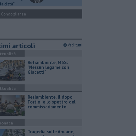
la città"
Condoglianze
imi articoli
Vedi tutti
ttualità
Retiambiente, M5S:
"Nessun legame con
Giacetti"
ttualità
Retiambiente, il dopo
Fortini e lo spettro del
commissariamento
ronaca
Tragedia sulle Apuane,