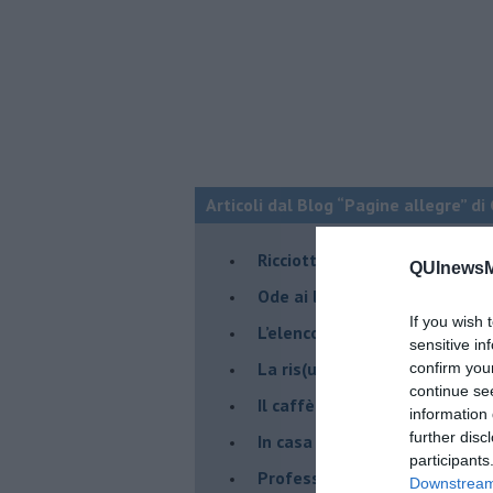
Articoli dal Blog “Pagine allegre” di
​Ricciotti Ensemble: ovunque e
QUInewsMa
Ode ai lacci
If you wish 
​L’elenco telefonico
sensitive in
​La ris(u)onanza
confirm you
continue se
​Il caffè Mattia Moreni
information 
further disc
​In casa ho una macchina del
participants
Professione: reporter
Downstream 