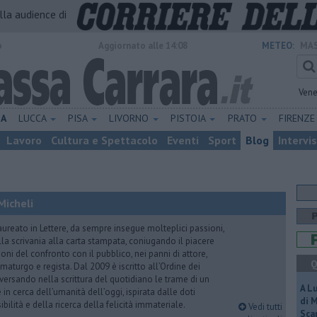
alla audience di
o
Aggiornato alle 14:08
METEO:
MAS
Vene
NA
LUCCA
PISA
LIVORNO
PISTOIA
PRATO
FIRENZ
Lavoro
Cultura e Spettacolo
Eventi
Sport
Blog
Intervi
Micheli
aureato in Lettere, da sempre insegue molteplici passioni,
lla scrivania alla carta stampata, coniugando il piacere
oni del confronto con il pubblico, nei panni di attore,
Q
maturgo e regista. Dal 2009 è iscritto all’Ordine dei
iversando nella scrittura del quotidiano le trame di un
A L
n cerca dell’umanità dell’oggi, ispirata dalle doti
di 
ibilità e della ricerca della felicità immateriale.
Vedi tutti
Scar