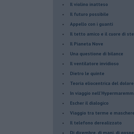
​Il violino inatteso
​Il futuro possibile
​Appello con i guanti
​Il tetto amico e il cuore di ste
​Il Pianeta Nove
​Una questione di bilance
​Il ventilatore invidioso
​Dietro le quinte
​Teoria eliocentrica del dolore
In viaggio nell’Hypermarem
​Escher il dialogico
​Viaggio tra terme e mascher
Il telefono derealizzato
​Di dicembre, di mani, di gospe