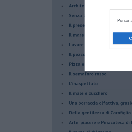
Architettura che abbaglia
​Senza tasche, un po’ come m
Persona
​Il presepe di San Martino
​Il mare d’autunno
​Lavare la coscienza
​Il pezzo di legno
​Pizza e birra
​Il semaforo rosso
​L’inaspettato
​Il male è zucchero
​Una borraccia olfattiva, grazi
​Della gentilezza di Carofiglio
Arte, piacere e Pinacoteca di
​Il canto di chi trema