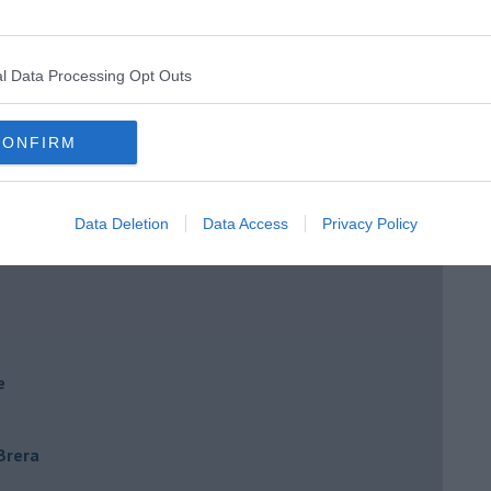
e
l Data Processing Opt Outs
CONFIRM
Data Deletion
Data Access
Privacy Policy
e
 Brera