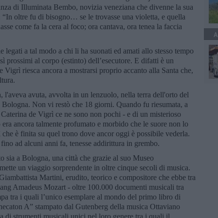
ianza di Illuminata Bembo, novizia veneziana che divenne la sua
“In oltre fu di bisogno… se le trovasse una violetta, e quella
uasse come fa la cera al foco; ora cantava, ora tenea la faccia
A
le legati a tal modo a chi li ha suonati ed amati allo stesso tempo
 prossimi al corpo (estinto) dell’esecutore. E difatti è un
e Vigrì riesca ancora a mostrarsi proprio accanto alla Santa che,
ltura.
, l'aveva avuta, avvolta in un lenzuolo, nella terra dell'orto del
 Bologna. Non vi restò che 18 giorni. Quando fu riesumata, a
ta Caterina de Vigrì ce ne sono non pochi - e di un misterioso
o era ancora talmente profumato e morbido che le suore non lo
 che è finita su quel trono dove ancor oggi è possibile vederla.
fino ad alcuni anni fa, tenesse addirittura in grembo.
to sia a Bologna, una città che grazie al suo Museo
rmette un viaggio sorprendente in oltre cinque secoli di musica.
 Giambattista Martini, erudito, teorico e compositore che ebbe tra
fgang Amadeus Mozart - oltre 100.000 documenti musicali tra
 stampa tra i quali l’unico esemplare al mondo del primo libro di
ecaton A” stampato dal Gutenberg della musica Ottaviano
 di strumenti musicali unici nel loro genere tra i quali il