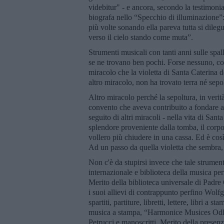
videbitur" - e ancora, secondo la testimon
biografa nello “Specchio di illuminazione”: 
più volte sonando ella pareva tutta si dileg
verso il cielo stando come muta”.
Strumenti musicali con tanti anni sulle spal
se ne trovano ben pochi. Forse nessuno, così
miracolo che la violetta di Santa Caterina d
altro miracolo, non ha trovato terra né sepo
Altro miracolo perché la sepoltura, in verità
convento che aveva contribuito a fondare a
seguito di altri miracoli - nella vita di San
splendore proveniente dalla tomba, il corp
vollero più chiudere in una cassa. Ed è così
Ad un passo da quella violetta che sembra, 
Non c'è da stupirsi invece che tale strumen
internazionale e biblioteca della musica pe
Merito della biblioteca universale di Padre
i suoi allievi di contrappunto perfino Wol
spartiti, partiture, libretti, lettere, libri a
musica a stampa, “Harmonice Musices Odh
Petrucci e manoscritti. Merito della presenza