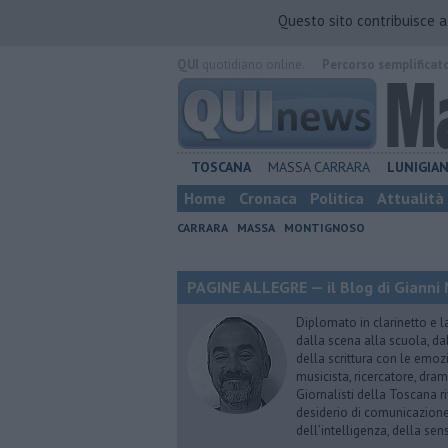
Questo sito contribuisce 
QUI
quotidiano online.
Percorso semplificat
TOSCANA
MASSA CARRARA
LUNIGIA
Home
Cronaca
Politica
Attualità
CARRARA
MASSA
MONTIGNOSO
PAGINE ALLEGRE — il Blog di Gianni 
Diplomato in clarinetto e l
dalla scena alla scuola, da
della scrittura con le emozi
musicista, ricercatore, dram
Giornalisti della Toscana r
desiderio di comunicazione i
dell’intelligenza, della sens