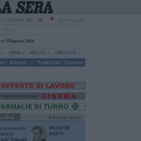
25°
35°
SA CARRARA
QuiNews.net
rdì
07 Agosto 2026
E
SIENA
AREZZO
GROSSETO
ste
Animali
Pubblicità
Contatti
ui Blog
di Riccardo Ferrucci
INCONTRI
ucca la mostra
D'ARTE
Marcello
selli “Dialoghi