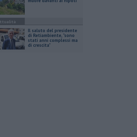
muore davanti ai nipoti
ttualità
Il saluto del presidente
di Retiambiente, "sono
stati anni complessi ma
di crescita"