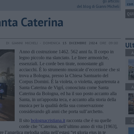
gli articoli
con 
del blog di Gianni Micheli
QUI
Santa Caterina
Ult
DI GIANNI MICHELI - DOMENICA
15 DICEMBRE 2024
ORE 09:00
Anno di costruzione 1462. 562 anni fa. Il corpo in
A
legno piccolo ma slanciato. Le linee armoniche,
essenziali. Le corde ben tirate, nonostante gli
acciacchi. È lo strumento musicale d’eccezione che si
trova a Bologna, presso la Chiesa Santuario del
Corpus Domini. È la violeta, o violetta, appartenuta a
A
Santa Caterina de Vigrì, conosciuta come Santa
Caterina da Bologna, ed ha il suo posto accanto alla
Santa, in un'apposita teca, e accanto alla storia della
musica per la qualità della sua conservazione
considerando gli anni che porta sull’archetto.
Il sito
bolognacristiana.it
racconta che è su quelle
C
corde che "Caterina, nell’ultimo anno di vita [1963],
 l’angelica melodia udita nell’estasi “et gloria ejus in te