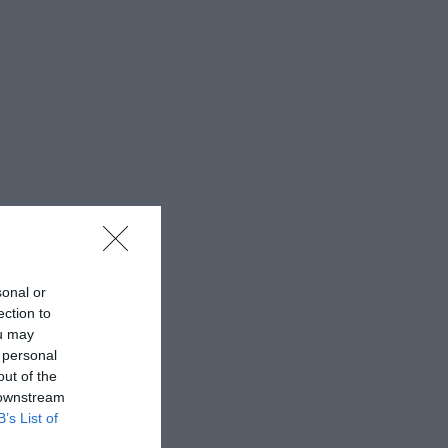
sonal or
ection to
ou may
 personal
out of the
 downstream
B’s List of