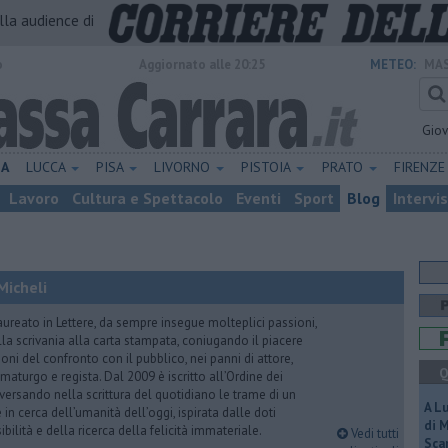
alla audience di
o
Aggiornato alle 20:25
METEO:
MAS
Gio
NA
LUCCA
PISA
LIVORNO
PISTOIA
PRATO
FIRENZ
Lavoro
Cultura e Spettacolo
Eventi
Sport
Blog
Intervi
Micheli
aureato in Lettere, da sempre insegue molteplici passioni,
lla scrivania alla carta stampata, coniugando il piacere
oni del confronto con il pubblico, nei panni di attore,
Q
maturgo e regista. Dal 2009 è iscritto all’Ordine dei
iversando nella scrittura del quotidiano le trame di un
A L
n cerca dell’umanità dell’oggi, ispirata dalle doti
di 
ibilità e della ricerca della felicità immateriale.
Vedi tutti
Scar