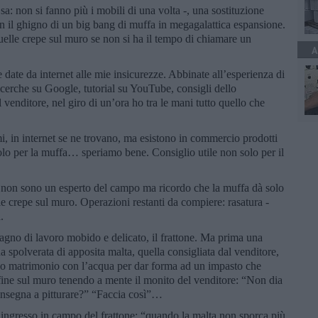
i sa: non si fanno più i mobili di una volta -, una sostituzione
n il ghigno di un big bang di muffa in megagalattica espansione.
elle crepe sul muro se non si ha il tempo di chiamare un
A
date da internet alle mie insicurezze. Abbinate all’esperienza di
cerche su Google, tutorial su YouTube, consigli dello
 venditore, nel giro di un’ora ho tra le mani tutto quello che
mi, in internet se ne trovano, ma esistono in commercio prodotti
solo per la muffa… speriamo bene. Consiglio utile non solo per il
- non sono un esperto del campo ma ricordo che la muffa dà solo
le crepe sul muro. Operazioni restanti da compiere: rasatura -
.
gno di lavoro mobido e delicato, il frattone. Ma prima una
na spolverata di apposita malta, quella consigliata dal venditore,
ido matrimonio con l’acqua per dar forma ad un impasto che
infine sul muro tenendo a mente il monito del venditore: “Non dia
 insegna a pitturare?” “Faccia così”…
’ingresso in campo del frattone: “quando la malta non sporca più