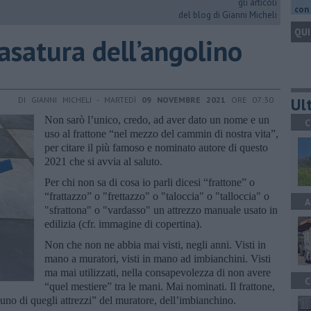
gli articoli
con 
del blog di Gianni Micheli
QUI
 rasatura dell’angolino
Ult
DI GIANNI MICHELI - MARTEDÌ
09 NOVEMBRE 2021
ORE 07:30
Non sarò l’unico, credo, ad aver dato un nome e un
C
uso al frattone “nel mezzo del cammin di nostra vita”,
per citare il più famoso e nominato autore di questo
2021 che si avvia al saluto.
Per chi non sa di cosa io parli dicesi “frattone” o
“frattazzo” o "frettazzo" o "taloccia" o "talloccia" o
A
"sfrattona" o "vardasso" un attrezzo manuale usato in
edilizia (cfr. immagine di copertina).
Non che non ne abbia mai visti, negli anni. Visti in
mano a muratori, visti in mano ad imbianchini. Visti
ma mai utilizzati, nella consapevolezza di non avere
C
“quel mestiere” tra le mani. Mai nominati. Il frattone,
“uno di quegli attrezzi” del muratore, dell’imbianchino.