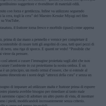
ntilissimo suggeritore e rivenditore di materiali edili.
enuto con forza e gentilezza. Infine va utilizzato seguendo
ai la cera, togli la cera” del Maestro Kesuke Miyagi nel film
o su YouTube.
 rasatura, il frattone torna fresco e morbido (quasi) come appena
no, prima di dar mano a pennello e vernice per completare il
ontenibile di rasare tutti gli angolini di casa, tutti quei pezzi di
di nero, una riga di sporco. E quanti ne vedo! “Possibile che
i viene da pensare.
 così attenti a curare l’immagine proiettata sugli altri che non
curare l’ambiente in cui proiettiamo la nostra ombra. È un
a è un principio, un modo ormai d’essere, che si estende al
 Abbiamo dimenticato i nomi degli “attrezzi della cura” e senza un
isogno di imparare ad utilizzare malta e frattone prima di esporre
 nostro pianeta avrebbe bisogno per rimediare al tanto male
 saremmo capaci di adottare un altro punto di vista, di mostrare
amo i piedi, modificandoli incessantemente senza criterio.
ffe e crepe nel tempo insanabili.