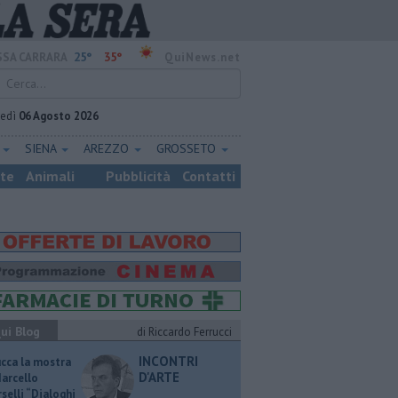
25°
35°
SA CARRARA
QuiNews.net
vedì
06 Agosto 2026
E
SIENA
AREZZO
GROSSETO
ste
Animali
Pubblicità
Contatti
ui Blog
di Riccardo Ferrucci
INCONTRI
ucca la mostra
D'ARTE
Marcello
selli “Dialoghi