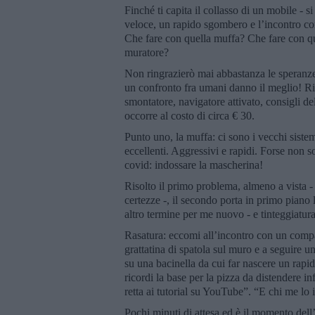
Finché ti capita il collasso di un mobile - s
veloce, un rapido sgombero e l’incontro co
Che fare con quella muffa? Che fare con qu
muratore?
Non ringrazierò mai abbastanza le speranze 
un confronto fra umani danno il meglio! Ri
smontatore, navigatore attivato, consigli del
occorre al costo di circa € 30.
Punto uno, la muffa: ci sono i vecchi siste
eccellenti. Aggressivi e rapidi. Forse non 
covid: indossare la mascherina!
Risolto il primo problema, almeno a vista 
certezze -, il secondo porta in primo piano 
altro termine per me nuovo - e tinteggiatura
Rasatura: eccomi all’incontro con un compa
grattatina di spatola sul muro e a seguire u
su una bacinella da cui far nascere un rap
ricordi la base per la pizza da distendere 
retta ai tutorial su YouTube”. “E chi me lo
Pochi minuti di attesa ed è il momento dell