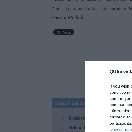
Non so, pensiamoci. Io ci sto pensando. Po
Gianni Micheli
QUInewsMa
If you wish 
sensitive in
confirm you
Articoli dal Blog “Pagine allegre” di
continue se
information 
further disc
​Ricciotti Ensemble: ovunque e
participants
Ode ai lacci
Downstream 