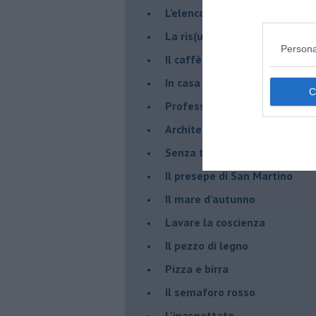
​L’elenco telefonico
​La ris(u)onanza
Persona
​Il caffè Mattia Moreni
​In casa ho una macchina del
Professione: reporter
Architettura che abbaglia
​Senza tasche, un po’ come m
​Il presepe di San Martino
​Il mare d’autunno
​Lavare la coscienza
​Il pezzo di legno
​Pizza e birra
​Il semaforo rosso
​L’inaspettato