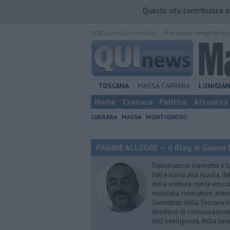
Questo sito contribuisce 
QUI
quotidiano online.
Percorso semplificat
TOSCANA
MASSA CARRARA
LUNIGIA
Home
Cronaca
Politica
Attualità
CARRARA
MASSA
MONTIGNOSO
PAGINE ALLEGRE — il Blog di Gianni 
Diplomato in clarinetto e l
dalla scena alla scuola, da
della scrittura con le emozi
musicista, ricercatore, dram
Giornalisti della Toscana r
desiderio di comunicazione i
dell’intelligenza, della sens