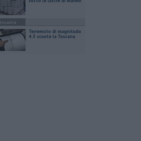
sotto le lastre di marmo
ttualità
Terremoto di magnitudo
4.3 scuote la Toscana