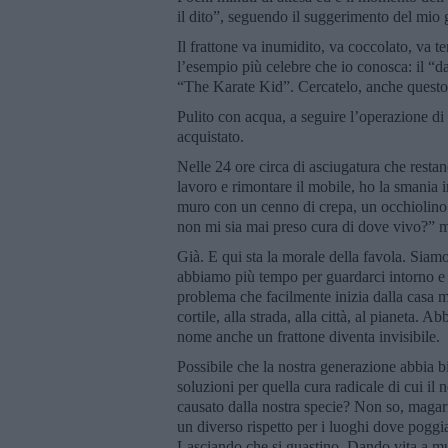
il dito”, seguendo il suggerimento del mio ge
Il frattone va inumidito, va coccolato, va t
l’esempio più celebre che io conosca: il “d
“The Karate Kid”. Cercatelo, anche quest
Pulito con acqua, a seguire l’operazione di
acquistato.
Nelle 24 ore circa di asciugatura che resta
lavoro e rimontare il mobile, ho la smania inc
muro con un cenno di crepa, un occhiolino 
non mi sia mai preso cura di dove vivo?” m
Già. E qui sta la morale della favola. Siamo
abbiamo più tempo per guardarci intorno e 
problema che facilmente inizia dalla casa m
cortile, alla strada, alla città, al pianeta.
nome anche un frattone diventa invisibile.
Possibile che la nostra generazione abbia b
soluzioni per quella cura radicale di cui il
causato dalla nostra specie? Non so, magari
un diverso rispetto per i luoghi dove poggi
Lasciando che si guastino. Dando vita a mu