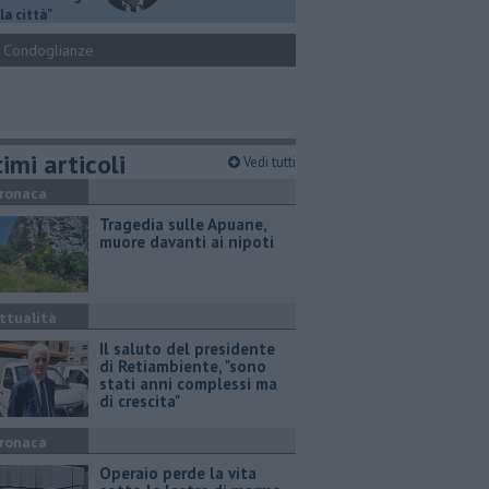
la città"
Condoglianze
imi articoli
Vedi tutti
ronaca
Tragedia sulle Apuane,
muore davanti ai nipoti
ttualità
Il saluto del presidente
di Retiambiente, "sono
stati anni complessi ma
di crescita"
ronaca
Operaio perde la vita