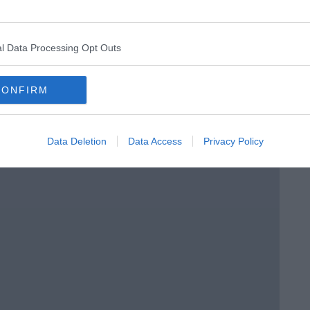
l Data Processing Opt Outs
 tempo
CONFIRM
Data Deletion
Data Access
Privacy Policy
e