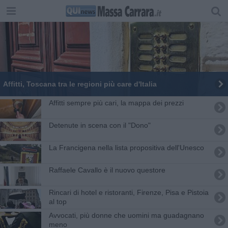
Affitti, Toscana tra le regioni più care d'Italia
Affitti sempre più cari, la mappa dei prezzi
Detenute in scena con il "Dono"
La Francigena nella lista propositiva dell'Unesco
Raffaele Cavallo è il nuovo questore
Rincari di hotel e ristoranti, Firenze, Pisa e Pistoia
al top
Avvocati, più donne che uomini ma guadagnano
meno