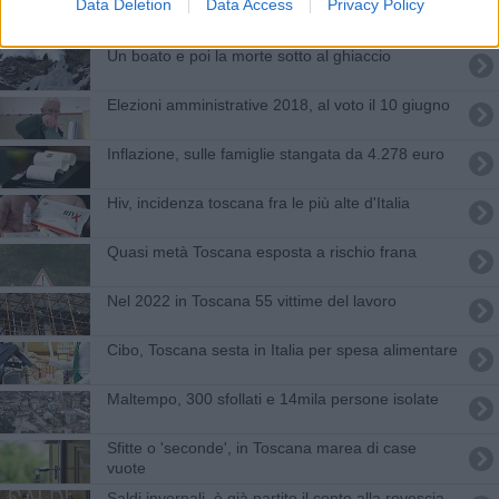
Data Deletion
Data Access
Privacy Policy
Nuovo allestimento per il "popolo di pietra"
Un boato e poi la morte sotto al ghiaccio
Elezioni amministrative 2018, al voto il 10 giugno
Inflazione, sulle famiglie stangata da 4.278 euro
Hiv, incidenza toscana fra le più alte d'Italia
Quasi metà Toscana esposta a rischio frana
Nel 2022 in Toscana 55 vittime del lavoro
Cibo, Toscana sesta in Italia per spesa alimentare
Maltempo, 300 sfollati e 14mila persone isolate
Sfitte o 'seconde', in Toscana marea di case
vuote
Saldi invernali, è già partito il conto alla rovescia