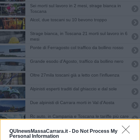
Sei morti sul lavoro in 2 mesi, strage bianca in
Toscana
Alcol, due toscani su 10 bevono troppo
Strage bianca, in Toscana 21 morti sul lavoro in 6
mesi
Ponte di Ferragosto col traffico da bollino rosso
Grande esodo d'Agosto, traffico da bollino nero
Oltre 27mila toscani già a letto con l'influenza
Alpinisti esperti traditi dal ghiaccio e dal sole
Due alpinisti di Carrara morti in Val d'Aosta
Rc auto, in Campania e Toscana le tariffe più care
Qualità della vita, 7 città toscane perdono punti
QUInewsMassaCarrara.it -
Do Not Process My
Personal Information