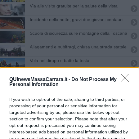
Via alle visite gratuite per la salute della vista
Incidente nella notte, gravi due giovani centauri
Scuola di sicurezza sulle montagne della Toscana
Allagamenti e nubifragi, chiusa una strada statale
Vola nel dirupo e batte la testa
In arresto cardiaco mentre pedala sul lungomare
QUInewsMassaCarrara.it -
Do Not Process My
Personal Information
Cade e si rompe una gamba, bloccato sulle
Apuane
If you wish to opt-out of the sale, sharing to third parties, or
Ladri ragazzini rubano la bici in pieno giorno
processing of your personal or sensitive information for
targeted advertising by us, please use the below opt-out
Scivola sul sentiero, bloccata vicino al torrente
section to confirm your selection. Please note that after your
opt-out request is processed you may continue seeing
Un malore e si accascia tra le montagne
interest-based ads based on personal information utilized by
us or personal information disclosed to third parties prior to