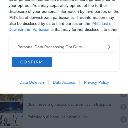
Contro la violenza di genere 70mila tappi solidali
your opt-out. You may separately opt-out of the further
disclosure of your personal information by third parties on the
Aumentano gli psicologi di base, la mappa delle
IAB’s list of downstream participants. This information may
sedi
also be disclosed by us to third parties on the
IAB’s List of
All'asta terreni, appartamenti e rustici dell'Asl
Downstream Participants
that may further disclose it to other
third parties.
Aprono le porte 120 dimore storiche toscane
Personal Data Processing Opt Outs
​Seminario interattivo di “Giovani Scatti"
CONFIRM
Albero cade sulla tenda, gravissime due bambine
Tragedia in cava, operaio muore schiacciato
Data Deletion
Data Access
Privacy Policy
Scivola sulle Apuane, soccorso con l'elicottero
Buio, neve e ghiaccio, escursionisti in trappola
​Psicologo di base, selezioni al via