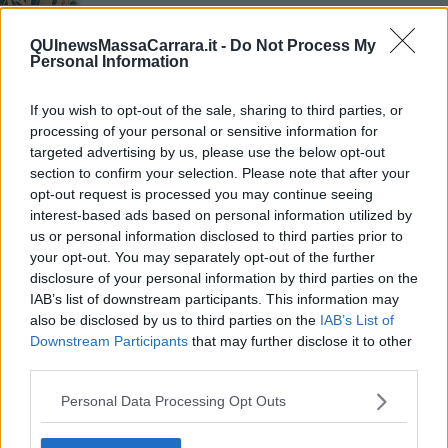
​Amico museo 2016
QUInewsMassaCarrara.it -
Do Not Process My
Personal Information
Farfalle in cammino, il turismo è responsabile
Per Fossacava nuova frontiera di valorizzazione
If you wish to opt-out of the sale, sharing to third parties, or
processing of your personal or sensitive information for
A Fossacava i Romani osservati in 3D
targeted advertising by us, please use the below opt-out
section to confirm your selection. Please note that after your
opt-out request is processed you may continue seeing
Tornano le Giornate Fai, 35 meraviglie da
scoprire
interest-based ads based on personal information utilized by
us or personal information disclosed to third parties prior to
Prosegue la mostra di Luca Pignatelli
your opt-out. You may separately opt-out of the further
disclosure of your personal information by third parties on the
Maggy Bettolla e i luoghi abbandonati
IAB’s list of downstream participants. This information may
also be disclosed by us to third parties on the
IAB’s List of
Massa Marittima ricorda l’archeologo scomparso
Downstream Participants
that may further disclose it to other
third parties.
Fossacava, il percorso archeologico è visitabile
Personal Data Processing Opt Outs
Capitale della cultura 2028, due toscane in lizza