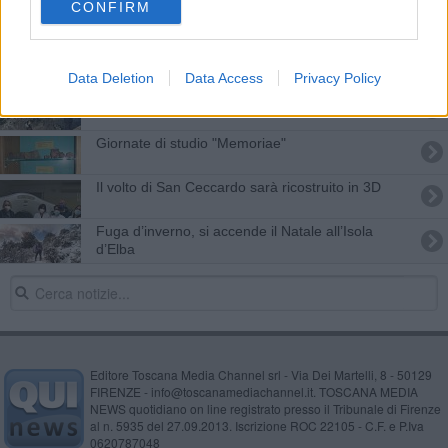
CONFIRM
Due feti d'orso conservati per millenni
Ancora ricco il calendario di "Amico Museo"
Data Deletion
Data Access
Privacy Policy
Apuane protagoniste sulla ribalta televisiva
Giornate di studio "Memoriae"
Il volto di San Ceccardo sarà ricostruito in 3D
Fuga d’inverno, si accende il Natale all’Isola
d’Elba
Editore Toscana Media Channel srl - Via Dei Martelli, 8 - 50129
FIRENZE - info@toscanamediachannel.it. TOSCANA MEDIA
NEWS quotidiano on line registrato presso il Tribunale di Firenze
al n. 5935 del 27.09.2013. Iscrizione ROC 22105 - C.F. e P.Iva
0620787048