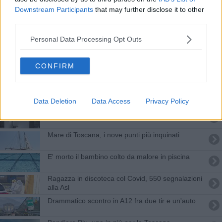
Le prossime tappe dei vaccini in spiaggia
Downstream Participants
that may further disclose it to other
third parties.
Foci, mare e fiumi inquinati in 11 casi su 20
Personal Data Processing Opt Outs
Maltempo, 2000 fulmini in 2 ore, esonda un
torrente
CONFIRM
Un’amatriciana per Amatrice
La bandiera blu sventola anche a Massa
Data Deletion
Data Access
Privacy Policy
Ohanjanyan vince il Premio Henraux
Mare di Toscana, i nove punti più inquinati
E' morto il bambino colto da malore in piscina
Ragazza in discoteca col Covid, 550 segnalazioni
alla Asl
Drammatico scontro in A12 fra due tir e un'auto