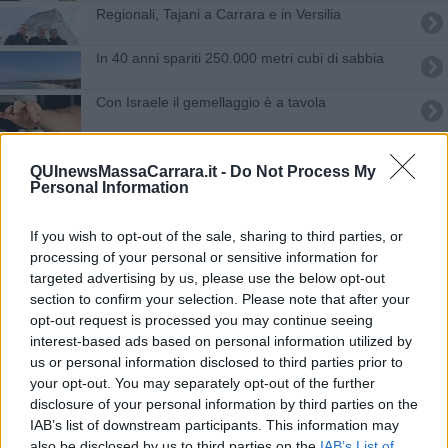
Regionali, Tajani a Carrara e in Versilia
In 40 anni spariti 250.000 metri cubi di sabbia
Con Israele il gemellaggio è a tavola
Censimento 2022 allo sprint finale
QUInewsMassaCarrara.it -
Do Not Process My
Personal Information
Traslochi di sabbia, piano contro l'erosione
costiera
La Bandiera Blu torna a Carrara
If you wish to opt-out of the sale, sharing to third parties, or
processing of your personal or sensitive information for
targeted advertising by us, please use the below opt-out
Costa apuo-versiliese, operazione mare pulito
section to confirm your selection. Please note that after your
opt-out request is processed you may continue seeing
Ancora troppo inquinate le foci dei fiumi
interest-based ads based on personal information utilized by
us or personal information disclosed to third parties prior to
Operaio schiacciato da lastre di marmo
your opt-out. You may separately opt-out of the further
disclosure of your personal information by third parties on the
Incidente in piscina, la bambina è morta
IAB’s list of downstream participants. This information may
also be disclosed by us to third parties on the
IAB’s List of