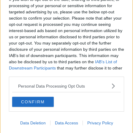
Arte e solidarietà a braccetto nell'asta benefica
processing of your personal or sensitive information for
targeted advertising by us, please use the below opt-out
section to confirm your selection. Please note that after your
Italian Soprano Arias sulle orme della Francigena
opt-out request is processed you may continue seeing
interest-based ads based on personal information utilized by
Un Guglielmi oltre la prosa
us or personal information disclosed to third parties prior to
your opt-out. You may separately opt-out of the further
Per il Maggio in piazza via alle prevendite
disclosure of your personal information by third parties on the
IAB’s list of downstream participants. This information may
La finale di "The Voice senior" parla toscano
also be disclosed by us to third parties on the
IAB’s List of
Downstream Participants
that may further disclose it to other
Con Mascagni armonie rusticane in ospedale
third parties.
Francigena Melody Road, tappa al Guglielmi
Personal Data Processing Opt Outs
​Festival Sinfonico, ultimo appuntamento
CONFIRM
Da Lucca ad Aulla a tempo di "Swing"
Conto alla rovescia per il Maggio in piazza
Data Deletion
Data Access
Privacy Policy