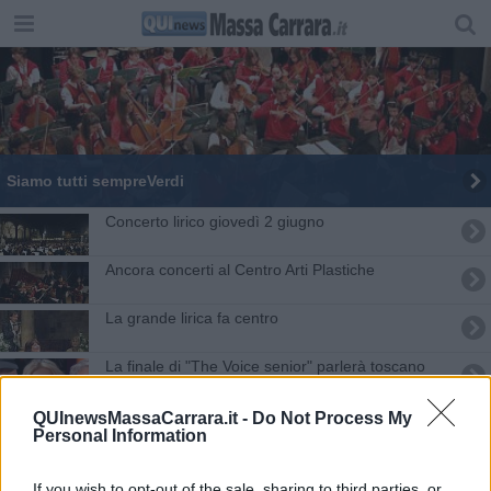
​Siamo tutti sempreVerdi
​Concerto lirico giovedì 2 giugno
Ancora concerti al Centro Arti Plastiche
La grande lirica fa centro
La finale di "The Voice senior" parlerà toscano
Expo, Bocelli suona il piano di marmo di Carrara
QUInewsMassaCarrara.it -
Do Not Process My
Personal Information
I suoni dell'anima
If you wish to opt-out of the sale, sharing to third parties, or