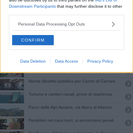
Ferrovia al raddoppio, passo avanti verso l'opera
Downstream Participants
that may further disclose it to other
third parties.
Sette milioni per curare le strade regionali
Personal Data Processing Opt Outs
Un milione e mezzo per la manutenzione stradale
CONFIRM
Sui piccoli Comuni pioggia di fondi per la
rigenerazione
​Rational, approvata mozione di Bugliani
Data Deletion
Data Access
Privacy Policy
Regionali e candidati Pd, i nodi da sciogliere
Niente dibattito pubblico per il porto di Carrara
Turismo e cantieri navali, prove di ripartenza
​Parco delle Alpi Apuane, via libera al bilancio
Pendolari nel caos treni, si annunciano penali