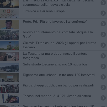
Dal Tirreno all'Adriatico in bicicletta, la Toscana
scommette sulla nuova ciclovia
​Tirrenica e Darsena Europa
Porto, Pd: “Più che favorevoli al confronto"
Nuovo appuntamento del comitato "Acqua alla
Gola"
Ciclovia Tirrenica, nel 2023 gli appalti per il tratto
toscano
La Toscana prima e dopo, nasce il contest
fotografico
Sulle strade toscane arrivano 19 nuovi bus
Rigenerazione urbana, in tre anni 120 interventi
Più parcheggi pubblici, un bando per realizzarli
Toscani nel mondo, 214.121 vivono all'estero
Sui binari toscani in ritardo più d'un treno su 10