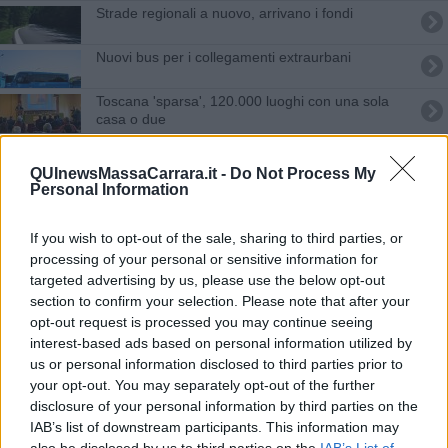
Strade regionali a nuovo, arrivano i fondi
​Nuovi bus per i collegamenti extraurbani
Toscana 'sparsa', 120.000 luoghi con una sola
casa o due
Primo Maggio, ovunque manifestazioni in piazza
QUInewsMassaCarrara.it -
Do Not Process My
Personal Information
Rigenerazione urbana, 10 milioni ai borghi per 21
progetti
Ottobre da incubo sui treni, le pagelle linea per
If you wish to opt-out of the sale, sharing to third parties, or
linea
processing of your personal or sensitive information for
targeted advertising by us, please use the below opt-out
Il caso Gaia in commissione ambiente
section to confirm your selection. Please note that after your
opt-out request is processed you may continue seeing
Elezioni POLITICHE 2018
interest-based ads based on personal information utilized by
us or personal information disclosed to third parties prior to
Parco Alpi Apuane, ok ai bilanci
your opt-out. You may separately opt-out of the further
disclosure of your personal information by third parties on the
Treni in ritardo, le tratte in cui scatta il bonus
IAB’s list of downstream participants. This information may
also be disclosed by us to third parties on the
IAB’s List of