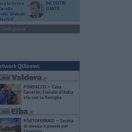
INCONTRI
ucca la mostra
D'ARTE
Marcello
selli “Dialoghi
la città"
Condoglianze
etwork QUInews
PONSACCO — Casa
Cerretini, Fratelli d'Italia
sta con la famiglia
PORTOFERRAIO — Serata
di musica e poesia per
l'oratorio