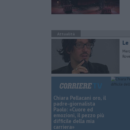
Attualità
Le 
Merc
Rove
Chiara Pellacani oro, il
padre-giornalista
Paolo: «Cuore ed
emozioni, il pezzo più
difficile della mia
carriera»