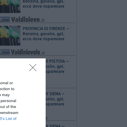
Benzina, gasolio, gpl,
ecco dove risparmiare
PROVINCIA DI FIRENZE — ​
Benzina, gasolio, gpl,
ecco dove risparmiare
PROVINCIA DI PISTOIA — ​
Benzina, gasolio, gpl,
ecco dove risparmiare
sonal or
ection to
PROVINCIA DI SIENA — ​
ou may
Benzina, gasolio, gpl,
 personal
ecco dove risparmiare
out of the
 downstream
B’s List of
PROVINCIA DI SIENA — ​