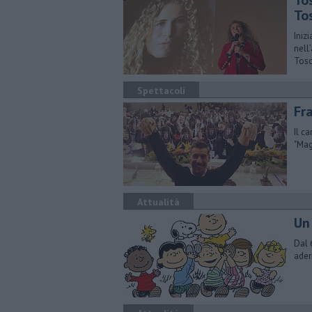
To
To
Iniz
nell
Tos
Spettacoli
Fr
Il c
"Mag
Attualità
Un
Dal 
ader