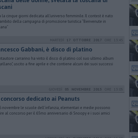
scana delle donne, svelata la toscana di
scani
ia la cinque giorni dedicata all'universo femminile. Il contest è nato
’ambito della campagna di promozione turistica “Benvenute in
cana”
MARTEDÌ
17 OTTOBRE 2017
ORE 13:45
ancesco Gabbani, è disco di platino
antautore carrarino ha vinto il disco di platino col suo ultimo album
ellano", uscito a fine aprile e che contiene alcuni dei suoi successi
GIOVEDÌ
05 NOVEMBRE 2015
ORE 13:05
 concorso dedicato ai Peanuts
6 novembre le scuole dell’infanzia, elementari e medie possono
ire al concorso per il 65mo anniversario di Snoopy e i suoi amici