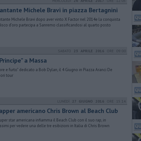
MERCOLEDÌ
26 APRILE 2017
ORE 12:05
 cantante Michele Bravi in piazza Bertagnini
antante Michele Bravi dopo aver vinto X Factor nel 2014e la conquista
disco d’oro partecipa a Sanremo classificandosi al quarto posto
SABATO
23 APRILE 2016
ORE 09:00
l Principe” a Massa
re e furto” dedicato a Bob Dylan, il 4 Giugno in Piazza Aranci De
ori tour
LUNEDÌ
27 GIUGNO 2016
ORE 15:14
 rapper americano Chris Brown al Beach Club
uper star americana infiamma il Beach Club con il suo rap, in
issimi per vedere una delle tre esibizioni in Italia di Chris Brown