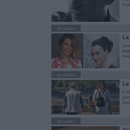
in c
Attualità
La
La m
prop
mud
Attualità
La
E' t
prim
Tos
Attualità