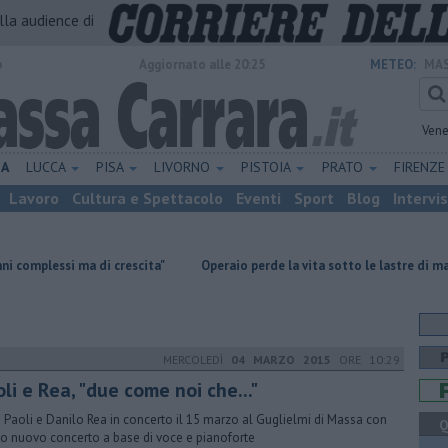
alla audience di
o
Aggiornato alle 20:25
METEO:
MAS
Vene
NA
LUCCA
PISA
LIVORNO
PISTOIA
PRATO
FIRENZ
Lavoro
Cultura e Spettacolo
Eventi
Sport
Blog
Intervi
di crescita"
Operaio perde la vita sotto le lastre di marmo
Terre
MERCOLEDÌ
04 MARZO 2015
ORE 10:29
li e Rea, "due come noi che..."
 Paoli e Danilo Rea in concerto il 15 marzo al Guglielmi di Massa con
Q
oro nuovo concerto a base di voce e pianoforte