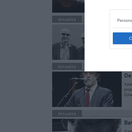
Attualità
Persona
Gr
L'ev
di M
Attualità
De
A pa
prop
Dyla
Attualità
​Ba
Fran