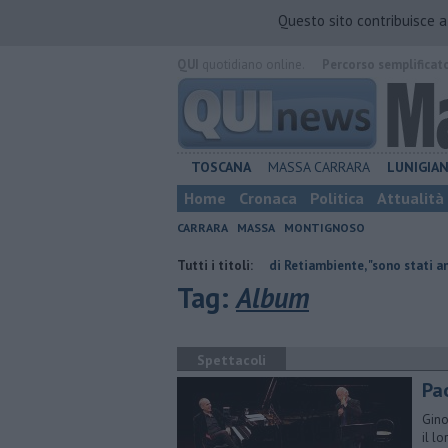
Questo sito contribuisce 
QUI
quotidiano online.
Percorso semplificat
TOSCANA
MASSA CARRARA
LUNIGIA
Home
Cronaca
Politica
Attualità
CARRARA
MASSA
MONTIGNOSO
Il saluto del presidente di Retiambiente, "sono stati anni complessi ma 
Tutti i titoli:
Tag:
Album
Spettacoli
Pao
Gino
il l