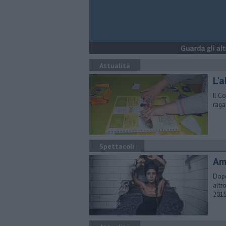
Attualità
L'
Il C
raga
Spettacoli
​A
Dopo
altr
201