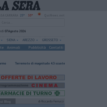
25°
35°
SA CARRARA
QuiNews.net
rdì
07 Agosto 2026
E
SIENA
AREZZO
GROSSETO
ste
Animali
Pubblicità
Contatti
moto di magnitudo 4.3 scuote la Toscana
Tragedia sulle Apuane, muore 
ui Blog
di Riccardo Ferrucci