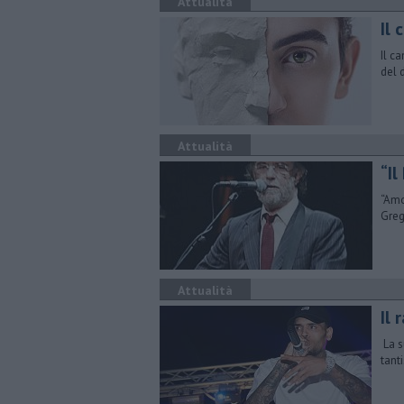
Attualità
Il
Il c
del 
Attualità
​“I
“Amo
Greg
Attualità
Il
La s
tant