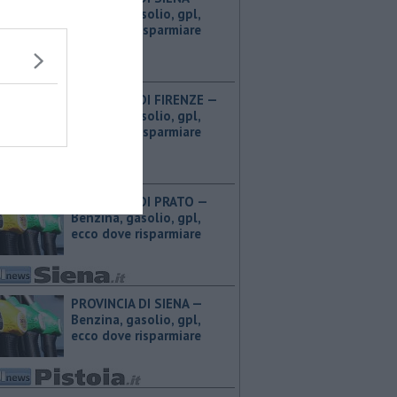
Benzina, gasolio, gpl,
ecco dove risparmiare
PROVINCIA DI FIRENZE — ​
Benzina, gasolio, gpl,
ecco dove risparmiare
PROVINCIA DI PRATO — ​
Benzina, gasolio, gpl,
ecco dove risparmiare
PROVINCIA DI SIENA — ​
Benzina, gasolio, gpl,
ecco dove risparmiare