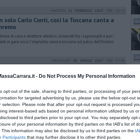
MARTEDÌ
11 FEBBRAIO 2025
ORE 18:10
n solo Carlo Conti, così la Toscana canta a
nremo
drone di casa e direttore artistico, Jovanotti fra i superospiti e poi i
anti in gara: ecco l'impronta canora toscana sul palco dell'Ariston
MERCOLEDÌ
05 APRILE 2017
ORE 17:05
rande attesa per la "nuova uscita" di Gabbani
ssaCarrara.it -
Do Not Process My Personal Information
ellano" sarà il nuovo album che conterrà anche il tormentone
'anno «Occidentali’s Karma»
to opt-out of the sale, sharing to third parties, or processing of your per
formation for targeted advertising by us, please use the below opt-out s
r selection. Please note that after your opt-out request is processed y
VENERDÌ
12 FEBBRAIO 2016
ORE 00:30
eing interest-based ads based on personal information utilized by us or
disclosed to third parties prior to your opt-out. You may separately opt-
bbani in finale a Sanremo
losure of your personal information by third parties on the IAB’s list of
ione e patos sul palco dell'Ariston ma alla fine il sogno della nuova
. This information may also be disclosed by us to third parties on the
IA
osta apuana può proseguire
Participants
that may further disclose it to other third parties.