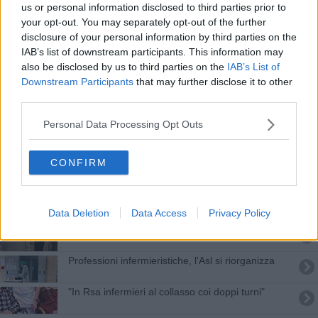
us or personal information disclosed to third parties prior to
Aumentano le aggressioni ai sanitari, infermieri i
your opt-out. You may separately opt-out of the further
più colpiti
disclosure of your personal information by third parties on the
L'Asl assumerà oltre cento infermieri
IAB’s list of downstream participants. This information may
also be disclosed by us to third parties on the
IAB’s List of
Corsi Oss per oltre trecento posti in Asl
Downstream Participants
that may further disclose it to other
third parties.
Corsi Oss, oltre trecento posti
Personal Data Processing Opt Outs
Il Vaccine-day minuto per minuto
CONFIRM
Covid e influenza vaccinazione doppia, ecco per
chi
​"Volontari gestiscono il Pronto soccorso?"
Data Deletion
Data Access
Privacy Policy
Sanità, in arrivo oltre cento professionisti
Professioni infermieristiche, l'Asl si riorganizza
"In Rsa infermieri al collasso coi doppi turni"