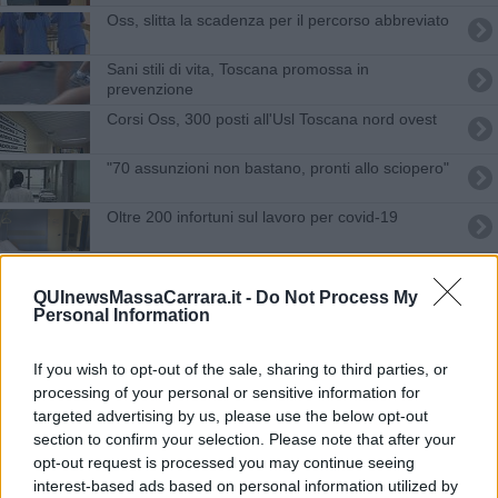
Oss, slitta la scadenza per il percorso abbreviato
Sani stili di vita, Toscana promossa in
prevenzione
Corsi Oss, 300 posti all'Usl Toscana nord ovest
"70 assunzioni non bastano, pronti allo sciopero"
Oltre 200 infortuni sul lavoro per covid-19
Vaccini Covid under 55, si parte subito
QUInewsMassaCarrara.it -
Do Not Process My
Personal Information
"Meno sanitari ai check point e più in corsia"
Baby boom, 21 nuovi nati in 36 ore
If you wish to opt-out of the sale, sharing to third parties, or
processing of your personal or sensitive information for
Violenza contro i sanitari, arrivano pulsanti
targeted advertising by us, please use the below opt-out
d'allarme e vie di fuga
section to confirm your selection. Please note that after your
opt-out request is processed you may continue seeing
Valorizzare il caregiver familiare, Toscana verso
una nuova legge
interest-based ads based on personal information utilized by