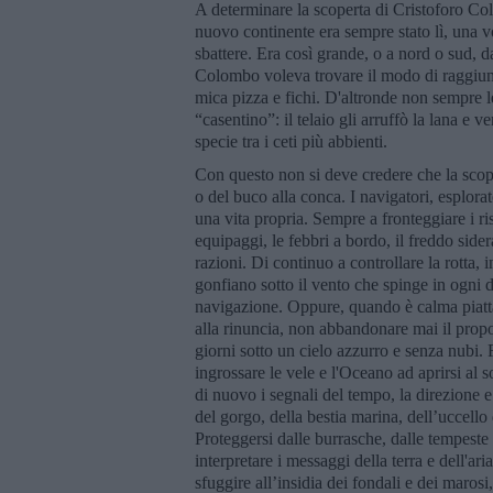
A determinare la scoperta di Cristoforo Colo
nuovo continente era sempre stato lì, una vo
sbattere. Era così grande, o a nord o sud, d
Colombo voleva trovare il modo di raggiung
mica pizza e fichi. D'altronde non sempre l
“casentino”: il telaio gli arruffò la lana e
specie tra i ceti più abbienti.
Con questo non si deve credere che la scop
o del buco alla conca. I navigatori, esplor
una vita propria. Sempre a fronteggiare i ris
equipaggi, le febbri a bordo, il freddo side
razioni. Di continuo a controllare la rotta, i
gonfiano sotto il vento che spinge in ogni 
navigazione. Oppure, quando è calma piatta e
alla rinuncia, non abbandonare mai il prop
giorni sotto un cielo azzurro e senza nubi.
ingrossare le vele e l'Oceano ad aprirsi al s
di nuovo i segnali del tempo, la direzione e
del gorgo, della bestia marina, dell’uccello
Proteggersi dalle burrasche, dalle tempeste 
interpretare i messaggi della terra e dell'aria
sfuggire all’insidia dei fondali e dei maros