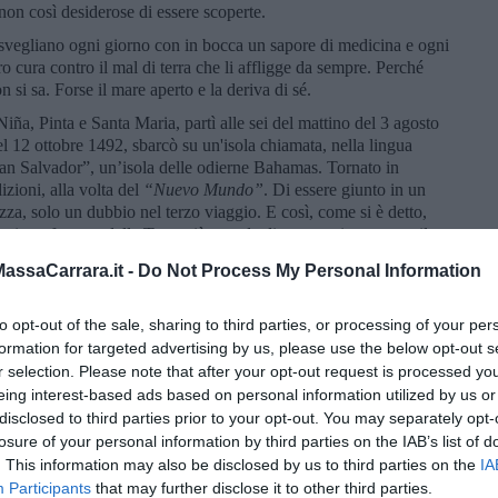
non così desiderose di essere scoperte.
i svegliano ogni giorno con in bocca un sapore di medicina e ogni
ro cura contro il mal di terra che li affligge da sempre. Perché
n si sa. Forse il mare aperto e la deriva di sé.
ña, Pinta e Santa Maria, partì alle sei del mattino del 3 agosto
l 12 ottobre 1492, sbarcò su un'isola chiamata, nella lingua
San Salvador”, un’isola delle odierne Bahamas. Tornato in
zioni, alla volta del
“Nuevo Mundo”
. Di essere giunto in un
a, solo un dubbio nel terzo viaggio. E così, come si è detto,
 circonferenza della Terra più grande di quanto si pensasse, il
colui che per primo rivelò con sicurezza trattarsi di un nuovo
ssaCarrara.it -
Do Not Process My Personal Information
e altrettanto grande, un geografo e uno anche bravo a scrivere.
 stampa di Gutemberg, furono universalmente diffuse. Era un
tteo Renzi, erano gente capace e determinata, abili nelle relazioni
to opt-out of the sale, sharing to third parties, or processing of your per
formation for targeted advertising by us, please use the below opt-out s
r selection. Please note that after your opt-out request is processed y
no le Americhe, non portarono molta fortuna. Anzi, lo
eing interest-based ads based on personal information utilized by us or
o la corte di Castiglia. Conobbe anche il carcere e la successiva
disclosed to third parties prior to your opt-out. You may separately opt-
ale e con dolore, forse troppo sale rimasto nel sangue dal mare e
losure of your personal information by third parties on the IAB’s list of
e gonfie, non abituate alla terra ferma, senza il morbido rollio
. This information may also be disclosed by us to third parties on the
IA
 occhi, che contenevano l’orizzonte, arrossati da troppi tramonti.
Participants
that may further disclose it to other third parties.
iter che ne causò la morte. Colombo morì a Valladolid il 20