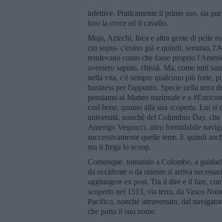
infettive. Praticamente il primo uso, sia p
loro la croce ed il cavallo.
Maja, Aztechi, Inca e altra gente di pelle ro
cui sopra- c'erano già e quindi, semmai, l'
rendevano conto che fosse proprio l'America
avessero saputo, chissà. Ma, come tutti san
nella vita, c'è sempre qualcuno più forte, più
business per l'appunto. Specie nella terra 
pensiamo al Matteo nazionale e a #Enricost
così bene, quanto alla sua scoperta. Lui si
università, nonché del Columbus Day, che s
Amerigo Vespucci, altro formidabile naviga
successivamente quelle terre. E quindi anc
ma ti frega lo scoop.
Comunque, tornando a Colombo, a guidarlo f
da occidente o da oriente si arriva necessa
aggiungere ex post. Tra il dire e il fare, c
scoperto nel 1513, via terra, da Vasco Nun
Pacifico, nonché attraversato, dal navigato
che porta il suo nome.