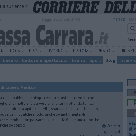
alla audience di
o
Aggiornato alle 14:08
METEO:
MAS
Vene
NA
LUCCA
PISA
LIVORNO
PISTOIA
PRATO
FIRENZ
Lavoro
Cultura e Spettacolo
Eventi
Sport
Blog
Intervi
di Libero Venturi
ato del pubblico impiego, con trascorsi istituzionali, che
lio che mettersi a scrivere anche lui, infoltendo la fitta
dicenti tali- a scapito di quella, sparuta, dei lettori. Toscano,
Q
e, cerca in qualche modo, anche se inutilmente, di
o che sembra non passare mai, ma alla fine manca, nonché
A L
, anche se stesso.
Vedi tutti
di 
gli articoli
Scar