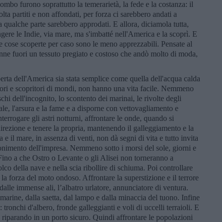
mbo furono soprattutto la temerarietà, la fede e la costanza: il
lta partiti e non affondati, per forza ci sarebbero andati a
a qualche parte sarebbero approdati. E allora, diciamola tutta,
ere le Indie, via mare, ma s'imbatté nell'America e la scoprì. E
e cose scoperte per caso sono le meno apprezzabili. Pensate al
 venne fuori un tessuto pregiato e costoso che andò molto di moda,
erta dell'America sia stata semplice come quella dell'acqua calda
atori e scopritori di mondi, non hanno una vita facile. Nemmeno
chi dell'incognito, lo scontento dei marinai, le rivolte degli
rale, l'arsura e la fame e a disporne con vettovagliamento e
nterrogare gli astri notturni, affrontare le onde, quando si
direzione e tenere la propria, mantenendo il galleggiamento e la
 il mare, in assenza di venti, non dà segni di vita e tutto invita
onimento dell'impresa. Nemmeno sotto i morsi del sole, giorni e
 Fino a che Ostro o Levante o gli Alisei non torneranno a
olco della nave e nella scia ribollire di schiuma. Poi controllare
 la forza del moto ondoso. Affrontare la superstizione e il terrore
 dalle immense ali, l’albatro urlatore, annunciatore di ventura.
marine, dalla saetta, dal lampo e dalla minaccia del tuono. Infine
: tronchi d'albero, fronde galleggianti e voli di uccelli terraioli. E
i, riparando in un porto sicuro. Quindi affrontare le popolazioni