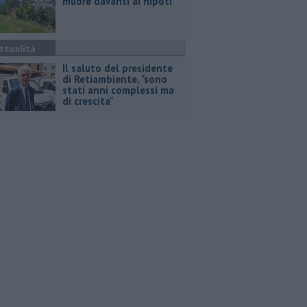
muore davanti ai nipoti
ttualità
Il saluto del presidente
di Retiambiente, "sono
stati anni complessi ma
di crescita"