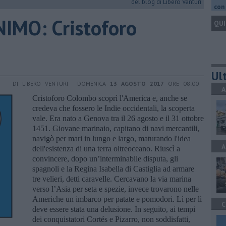
del blog di Libero Venturi
con 
IMO: Cristoforo
QUI
Ult
DI LIBERO VENTURI - DOMENICA
13 AGOSTO 2017
ORE 08:00
A
Cristoforo Colombo scoprì l'America e, anche se
credeva che fossero le Indie occidentali, la scoperta
vale. Era nato a Genova tra il 26 agosto e il 31 ottobre
1451. Giovane marinaio, capitano di navi mercantili,
navigò per mari in lungo e largo, maturando l'idea
A
dell'esistenza di una terra oltreoceano. Riuscì a
convincere, dopo un’interminabile disputa, gli
spagnoli e la Regina Isabella di Castiglia ad armare
tre velieri, detti caravelle. Cercavano la via marina
verso l’Asia per seta e spezie, invece trovarono nelle
Americhe un imbarco per patate e pomodori. Lì per lì
C
deve essere stata una delusione. In seguito, ai tempi
dei conquistatori Cortés e Pizarro, non soddisfatti,