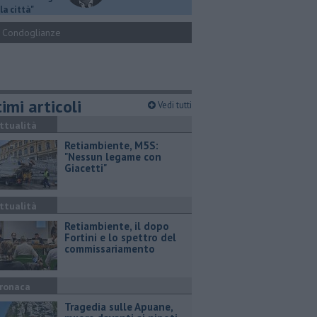
la città"
Condoglianze
imi articoli
Vedi tutti
ttualità
Retiambiente, M5S:
"Nessun legame con
Giacetti"
ttualità
Retiambiente, il dopo
Fortini e lo spettro del
commissariamento
ronaca
Tragedia sulle Apuane,