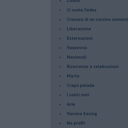
Luana
​Ci vuole Fedez
​Cronaca di un vaccino annunc
​Liberazione
Esternazioni
Vaxzevria
Nazionali
​Ricorrenze e celebrazioni
Marte
​Crapa pelada
​I soliti noti
Arie
​Vaccine Easing
No profit