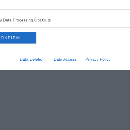
che quel grande cuore cessò di battere. Aveva 55 anni. Statue
state erette in tutto il mondo, il vecchio e il nuovo che,
lona lo ritraggono su altissime colonne, dove si erge vincitore
l Data Processing Opt Outs
ta. Morì in disgrazia, lasciò la scoperta di un mondo che
 esatta sepoltura tra la cattedrale di Siviglia e quella di Santo
lare. La vita, anche per i grandi, è inevitabilmente un declino,
CONFIRM
 scritto male.
Data Deletion
Data Access
Privacy Policy