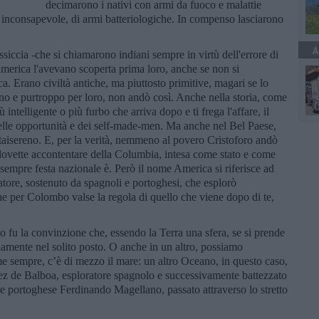
decimarono i nativi con armi da fuoco e malattie
ur inconsapevole, di armi batteriologiche. In compenso lasciarono
A
ssiccia -che si chiamarono indiani sempre in virtù dell'errore di
America l'avevano scoperta prima loro, anche se non si
. Erano civiltà antiche, ma piuttosto primitive, magari se lo
no e purtroppo per loro, non andò così. Anche nella storia, come
 intelligente o più furbo che arriva dopo e ti frega l'affare, il
delle opportunità e dei self-made-men. Ma anche nel Bel Paese,
aisereno. E, per la verità, nemmeno al povero Cristoforo andò
 dovette accontentare della Columbia, intesa come stato e come
empre festa nazionale è. Però il nome America si riferisce ad
tore, sostenuto da spagnoli e portoghesi, che esplorò
he per Colombo valse la regola di quello che viene dopo di te,
u la convinzione che, essendo la Terra una sfera, se si prende
riamente nel solito posto. O anche in un altro, possiamo
ome sempre, c’è di mezzo il mare: un altro Oceano, in questo caso,
ez de Balboa, esploratore spagnolo e successivamente battezzato
re portoghese Ferdinando Magellano, passato attraverso lo stretto