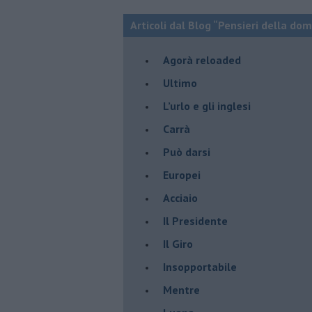
Articoli dal Blog “Pensieri della dom
​Agorà reloaded
Ultimo
​L’urlo e gli inglesi
Carrà
Può darsi
Europei
Acciaio
Il Presidente
​Il Giro
Insopportabile
​Mentre