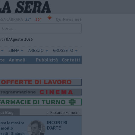
25°
35°
SA CARRARA
QuiNews.net
rdì
07 Agosto 2026
E
SIENA
AREZZO
GROSSETO
ste
Animali
Pubblicità
Contatti
ui Blog
di Riccardo Ferrucci
INCONTRI
ucca la mostra
D'ARTE
Marcello
selli “Dialoghi