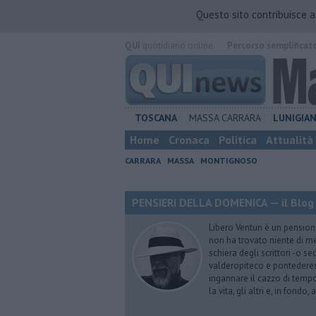
Questo sito contribuisce 
QUI
quotidiano online.
Percorso semplificat
TOSCANA
MASSA CARRARA
LUNIGIA
Home
Cronaca
Politica
Attualità
CARRARA
MASSA
MONTIGNOSO
PENSIERI DELLA DOMENICA — il Blog 
Libero Venturi è un pension
non ha trovato niente di meg
schiera degli scrittori -o se
valderopiteco e pontederes
ingannare il cazzo di temp
la vita, gli altri e, in fondo