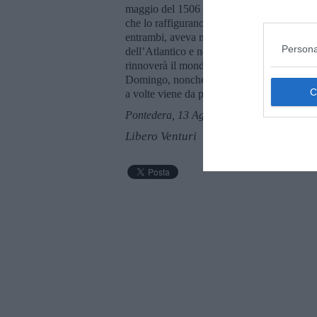
maggio del 1506 di un attacco di cuore. An
che lo raffigurano, a perenne memoria, sono 
entrambi, aveva navigato. A Madrid e Barcel
Persona
dell’Atlantico e nel gesto di indicare la rot
rinnoverà il mondo, un conflitto circa la sua
Domingo, nonché una disputa ereditaria seco
a volte viene da pensare che sia un racconto
Pontedera, 13 Agosto 2017
Libero Venturi