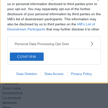
L'orso
us or personal information disclosed to third parties prior to
Grullaia
your opt-out. You may separately opt-out of the further
Spot
disclosure of your personal information by third parties on the
​Il grande vuoto
IAB’s list of downstream participants. This information may
​La guerra dei mondi
also be disclosed by us to third parties on the
IAB’s List of
Marciare non marcire
Downstream Participants
that may further disclose it to other
Fase due
third parties.
L’Agorà
Silvia
Personal Data Processing Opt Outs
Congiunti
Principi
​Lettera sulla brevità della vita
CONFIRM
​Lettera sulla felicità
​Lettera sul tempo
Lettera semiconfidenziale al Presidente
Pensieri per dopo
Data Deletion
Data Access
Privacy Policy
​Pensieri in libera uscita
Pandemia
Zona rossa
Coronavirus
La prostata
Sanremo
Virus