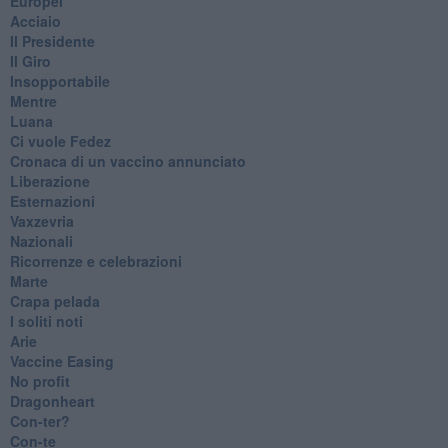
Europei
Acciaio
Il Presidente
​Il Giro
Insopportabile
​Mentre
Luana
​Ci vuole Fedez
​Cronaca di un vaccino annunciato
​Liberazione
Esternazioni
Vaxzevria
Nazionali
​Ricorrenze e celebrazioni
Marte
​Crapa pelada
​I soliti noti
Arie
​Vaccine Easing
No profit
Dragonheart
Con-ter?
​Con-te