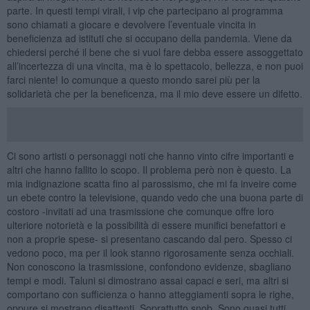
parte. In questi tempi virali, i vip che partecipano al programma
sono chiamati a giocare e devolvere l’eventuale vincita in
beneficienza ad istituti che si occupano della pandemia. Viene da
chiedersi perché il bene che si vuol fare debba essere assoggettato
all’incertezza di una vincita, ma è lo spettacolo, bellezza, e non puoi
farci niente! Io comunque a questo mondo sarei più per la
solidarietà che per la beneficenza, ma il mio deve essere un difetto.
Ci sono artisti o personaggi noti che hanno vinto cifre importanti e
altri che hanno fallito lo scopo. Il problema però non è questo. La
mia indignazione scatta fino al parossismo, che mi fa inveire come
un ebete contro la televisione, quando vedo che una buona parte di
costoro -invitati ad una trasmissione che comunque offre loro
ulteriore notorietà e la possibilità di essere munifici benefattori e
non a proprie spese- si presentano cascando dal pero. Spesso ci
vedono poco, ma per il look stanno rigorosamente senza occhiali.
Non conoscono la trasmissione, confondono evidenze, sbagliano
tempi e modi. Taluni si dimostrano assai capaci e seri, ma altri si
comportano con sufficienza o hanno atteggiamenti sopra le righe,
oppure si mostrano disattenti. Soprattutto snob. Sono quasi tutti