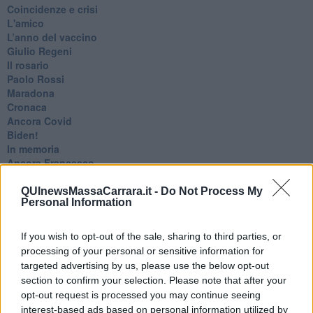
Coincidenze e crisi
L'amico
​L’anno del vaccino
Giulio Regeni
​Il rosario
Paolo Rossi
Maradona
Cronaca
​Ancora Covid
​Biden!
In memoria
​Ancora Francesco
Rieccoci
Tenet
QUInewsMassaCarrara.it -
Do Not Process My
Personal Information
Francesco
Suarez
​Il responso
If you wish to opt-out of the sale, sharing to third parties, or
Willy
processing of your personal or sensitive information for
Non lo so
targeted advertising by us, please use the below opt-out
Destino
section to confirm your selection. Please note that after your
Valdera
opt-out request is processed you may continue seeing
Commissari
interest-based ads based on personal information utilized by