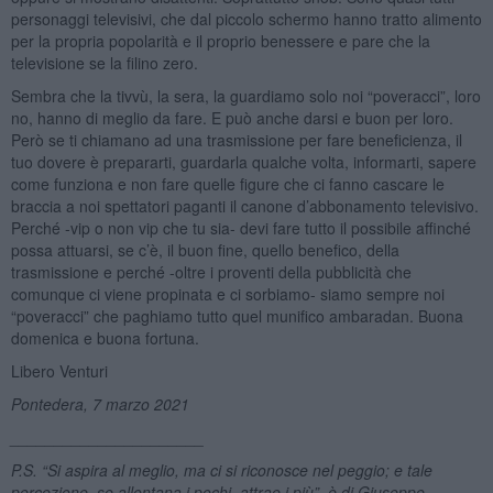
personaggi televisivi, che dal piccolo schermo hanno tratto alimento
per la propria popolarità e il proprio benessere e pare che la
televisione se la filino zero.
Sembra che la tivvù, la sera, la guardiamo solo noi “poveracci”, loro
no, hanno di meglio da fare. E può anche darsi e buon per loro.
Però se ti chiamano ad una trasmissione per fare beneficienza, il
tuo dovere è prepararti, guardarla qualche volta, informarti, sapere
come funziona e non fare quelle figure che ci fanno cascare le
braccia a noi spettatori paganti il canone d’abbonamento televisivo.
Perché -vip o non vip che tu sia- devi fare tutto il possibile affinché
possa attuarsi, se c’è, il buon fine, quello benefico, della
trasmissione e perché -oltre i proventi della pubblicità che
comunque ci viene propinata e ci sorbiamo- siamo sempre noi
“poveracci” che paghiamo tutto quel munifico ambaradan. Buona
domenica e buona fortuna.
Libero Venturi
Pontedera, 7 marzo 2021
______________________
P.S.
“
Si aspira al meglio, ma ci si riconosce nel peggio; e tale
percezione, se allontana i pochi, attrae i più”, è di Giuseppe