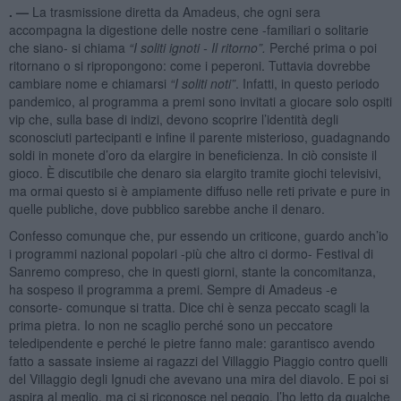
. —
La trasmissione diretta da Amadeus, che ogni sera
accompagna la digestione delle nostre cene -familiari o solitarie
che siano- si chiama
“
I soliti ignoti - Il ritorno”.
Perché prima o poi
ritornano o si ripropongono: come i peperoni. Tuttavia dovrebbe
cambiare nome e chiamarsi
“I soliti noti”
. Infatti, in questo periodo
pandemico, al programma a premi sono invitati a giocare solo ospiti
vip che, sulla base di indizi, devono scoprire l’identità degli
sconosciuti partecipanti e infine il parente misterioso, guadagnando
soldi in monete d’oro da elargire in beneficienza. In ciò consiste il
gioco. È discutibile che denaro sia elargito tramite giochi televisivi,
ma ormai questo si è ampiamente diffuso nelle reti private e pure in
quelle publiche, dove pubblico sarebbe anche il denaro.
Confesso comunque che, pur essendo un criticone, guardo anch’io
i programmi nazional popolari -più che altro ci dormo- Festival di
Sanremo compreso, che in questi giorni, stante la concomitanza,
ha sospeso il programma a premi. Sempre di Amadeus -e
consorte- comunque si tratta. Dice chi è senza peccato scagli la
prima pietra. Io non ne scaglio perché sono un peccatore
teledipendente e perché le pietre fanno male: garantisco avendo
fatto a sassate insieme ai ragazzi del Villaggio Piaggio contro quelli
del Villaggio degli Ignudi che avevano una mira del diavolo. E poi si
aspira al meglio, ma ci si riconosce nel peggio, l’ho letto da qualche