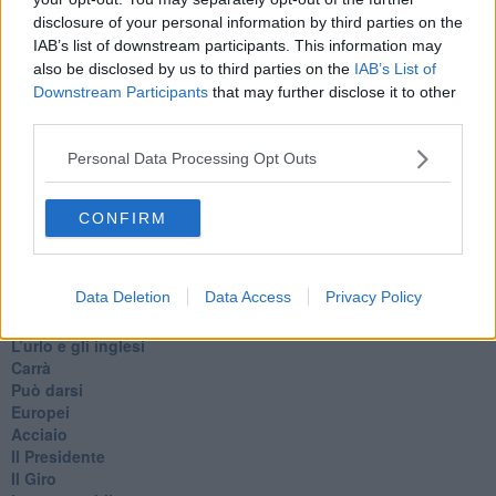
disclosure of your personal information by third parties on the
IAB’s list of downstream participants. This information may
also be disclosed by us to third parties on the
IAB’s List of
Downstream Participants
that may further disclose it to other
Se vuoi leggere le notizie principali della Toscana iscriviti alla
third parties.
Newsletter QUInews - ToscanaMedia.
Arriva gratis tutti i giorni
alle 20:00 direttamente nella tua casella di posta.
Personal Data Processing Opt Outs
Basta cliccare
QUI
CONFIRM
Ti potrebbe interessare anche:
Articoli dal Blog “Pensieri della domenica” di Libero Venturi
Data Deletion
Data Access
Privacy Policy
​Agorà reloaded
Ultimo
​L’urlo e gli inglesi
Carrà
Può darsi
Europei
Acciaio
Il Presidente
​Il Giro