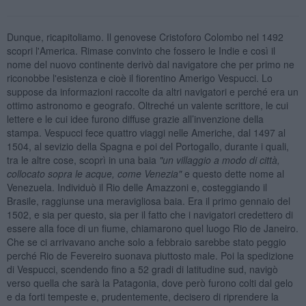
Dunque, ricapitoliamo. Il genovese Cristoforo Colombo nel 1492
scopri l'America. Rimase convinto che fossero le Indie e così il
nome del nuovo continente derivò dal navigatore che per primo ne
riconobbe l'esistenza e cioè il fiorentino Amerigo Vespucci. Lo
suppose da informazioni raccolte da altri navigatori e perché era un
ottimo astronomo e geografo. Oltreché un valente scrittore, le cui
lettere e le cui idee furono diffuse grazie all’invenzione della
stampa. Vespucci fece quattro viaggi nelle Americhe, dal 1497 al
1504, al sevizio della Spagna e poi del Portogallo, durante i quali,
tra le altre cose, scoprì in una baia
"un villaggio a modo di citt
à,
collocato sopra le acque, come Venezia"
e questo dette nome al
Venezuela. Individuò il Rio delle Amazzoni e, costeggiando il
Brasile, raggiunse una meravigliosa baia. Era il primo gennaio del
1502, e sia per questo, sia per il fatto che i navigatori credettero di
essere alla foce di un fiume, chiamarono quel luogo Rio de Janeiro.
Che se ci arrivavano anche solo a febbraio sarebbe stato peggio
perché Rio de Fevereiro suonava piuttosto male. Poi la spedizione
di Vespucci, scendendo fino a 52 gradi di latitudine sud, navigò
verso quella che sarà la Patagonia, dove però furono colti dal gelo
e da forti tempeste e, prudentemente, decisero di riprendere la