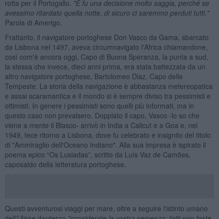
rotta per il Portogallo.
"E fu una decisione molto saggia, perch
é se
avessimo ritardato quella notte, di sicuro ci saremmo perduti tutti."
Parola di Amerigo.
Frattanto, il navigatore portoghese Don Vasco da Gama, sbarcato
da Lisbona nel 1497, aveva circumnavigato l'Africa chiamandone,
così com'è ancora oggi, Capo di Buona Speranza, la punta a sud,
la stessa che invece, dieci anni prima, era stata battezzata da un
altro navigatore portoghese, Bartolomeo Diaz, Capo delle
Tempeste. La storia della navigazione è abbastanza metereopatica
e assai scaramantica e il mondo si è sempre diviso tra pessimisti e
ottimisti. In genere i pessimisti sono quelli più informati, ma in
questo caso non prevalsero. Doppiato il capo, Vasco -lo so che
viene a mente il Blasco- arrivò in India a Calicut e a Goa e, nel
1949, fece ritorno a Lisbona, dove fu celebrato e insignito del titolo
di "Ammiraglio dell'Oceano Indiano". Alla sua impresa è ispirato il
poema epico “Os Lusiadas”, scritto da Luís Vaz de Camões,
caposaldo della letteratura portoghese.
Questi avventurosi viaggi per mare, oltre a seguire l'istinto umano
dell'Ulisse dantesco
"considerate la vostra semenza: fatti non foste