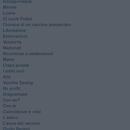
Insopportabile
​Mentre
Luana
​Ci vuole Fedez
​Cronaca di un vaccino annunciato
​Liberazione
Esternazioni
Vaxzevria
Nazionali
​Ricorrenze e celebrazioni
Marte
​Crapa pelada
​I soliti noti
Arie
​Vaccine Easing
No profit
Dragonheart
Con-ter?
​Con-te
Coincidenze e crisi
L'amico
​L’anno del vaccino
Giulio Regeni