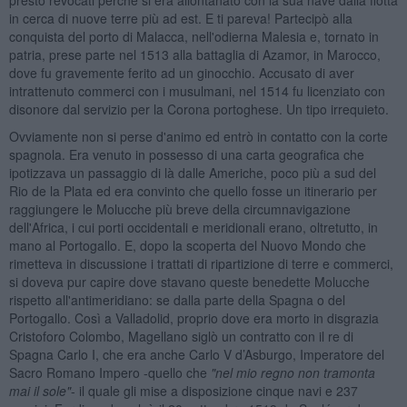
in cerca di nuove terre più ad est. E ti pareva! Partecipò alla
conquista del porto di Malacca, nell'odierna Malesia e, tornato in
patria, prese parte nel 1513 alla battaglia di Azamor, in Marocco,
dove fu gravemente ferito ad un ginocchio. Accusato di aver
intrattenuto commerci con i musulmani, nel 1514 fu licenziato con
disonore dal servizio per la Corona portoghese. Un tipo irrequieto.
Ovviamente non si perse d'animo ed entrò in contatto con la corte
spagnola. Era venuto in possesso di una carta geografica che
ipotizzava un passaggio di là dalle Americhe, poco più a sud del
Rio de la Plata ed era convinto che quello fosse un itinerario per
raggiungere le Molucche più breve della circumnavigazione
dell'Africa, i cui porti occidentali e meridionali erano, oltretutto, in
mano al Portogallo. E, dopo la scoperta del Nuovo Mondo che
rimetteva in discussione i trattati di ripartizione di terre e commerci,
si doveva pur capire dove stavano queste benedette Molucche
rispetto all'antimeridiano: se dalla parte della Spagna o del
Portogallo. Così a Valladolid, proprio dove era morto in disgrazia
Cristoforo Colombo, Magellano siglò un contratto con il re di
Spagna Carlo I, che era anche Carlo V d’Asburgo, Imperatore del
Sacro Romano Impero -quello che
"nel mio regno non tramonta
mai il sole"
- il quale gli mise a disposizione cinque navi e 237