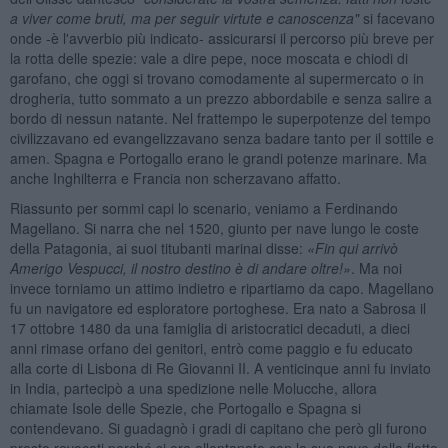
a viver come bruti, ma per seguir virtute e canoscenza"
si facevano
onde -è l'avverbio più indicato- assicurarsi il percorso più breve per
la rotta delle spezie: vale a dire pepe, noce moscata e chiodi di
garofano, che oggi si trovano comodamente al supermercato o in
drogheria, tutto sommato a un prezzo abbordabile e senza salire a
bordo di nessun natante. Nel frattempo le superpotenze del tempo
civilizzavano ed evangelizzavano senza badare tanto per il sottile e
amen. Spagna e Portogallo erano le grandi potenze marinare. Ma
anche Inghilterra e Francia non scherzavano affatto.
Riassunto per sommi capi lo scenario, veniamo a Ferdinando
Magellano. Si narra che nel 1520, giunto per nave lungo le coste
della Patagonia, ai suoi titubanti marinai disse:
«Fin qui arrivò
Amerigo Vespucci, il nostro destino è di andare oltre!»
. Ma noi
invece torniamo un attimo indietro e ripartiamo da capo. Magellano
fu un navigatore ed esploratore portoghese. Era nato a Sabrosa il
17 ottobre 1480 da una famiglia di aristocratici decaduti, a dieci
anni rimase orfano dei genitori, entrò come paggio e fu educato
alla corte di Lisbona di Re Giovanni II. A venticinque anni fu inviato
in India, partecipò a una spedizione nelle Molucche, allora
chiamate Isole delle Spezie, che Portogallo e Spagna si
contendevano. Si guadagnò i gradi di capitano che però gli furono
presto revocati perché si era allontanato con la sua nave dalla flotta