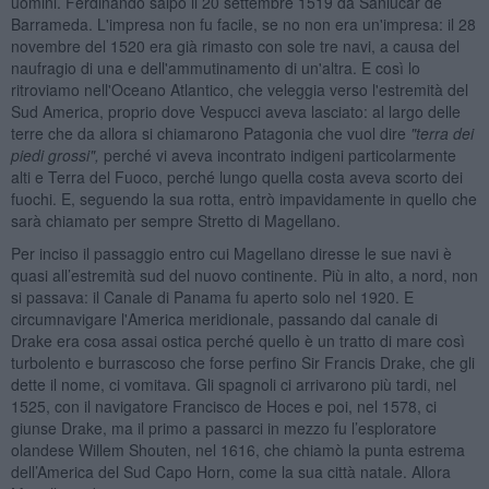
uomini. Ferdinando salpò il 20 settembre 1519 da Sanlúcar de
Barrameda. L'impresa non fu facile, se no non era un'impresa: il 28
novembre del 1520 era già rimasto con sole tre navi, a causa del
naufragio di una e dell'ammutinamento di un'altra. E così lo
ritroviamo nell'Oceano Atlantico, che veleggia verso l'estremità del
Sud America, proprio dove Vespucci aveva lasciato: al largo delle
terre che da allora si chiamarono Patagonia che vuol dire
"terra dei
piedi grossi",
perché vi aveva incontrato indigeni particolarmente
alti e Terra del Fuoco, perché lungo quella costa aveva scorto dei
fuochi. E, seguendo la sua rotta, entrò impavidamente in quello che
sarà chiamato per sempre Stretto di Magellano.
Per inciso il passaggio entro cui Magellano diresse le sue navi è
quasi all’estremità sud del nuovo continente. Più in alto, a nord, non
si passava: il Canale di Panama fu aperto solo nel 1920. E
circumnavigare l'America meridionale, passando dal canale di
Drake era cosa assai ostica perché quello è un tratto di mare così
turbolento e burrascoso che forse perfino Sir Francis Drake, che gli
dette il nome, ci vomitava. Gli spagnoli ci arrivarono più tardi, nel
1525, con il navigatore Francisco de Hoces e poi, nel 1578, ci
giunse Drake, ma il primo a passarci in mezzo fu l’esploratore
olandese Willem Shouten, nel 1616, che chiamò la punta estrema
dell’America del Sud Capo Horn, come la sua città natale. Allora