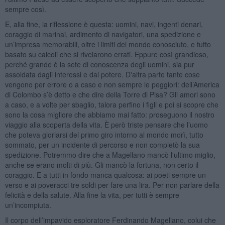
sempre così.
E, alla fine, la riflessione è questa: uomini, navi, ingenti denari,
coraggio di marinai, ardimento di navigatori, una spedizione e
un’impresa memorabili, oltre i limiti del mondo conosciuto, e tutto
basato su calcoli che si rivelarono errati. Eppure così grandioso,
perché grande è la sete di conoscenza degli uomini, sia pur
assoldata dagli interessi e dal potere. D'altra parte tante cose
vengono per errore o a caso e non sempre le peggiori: dell’America
di Colombo s’è detto e che dire della Torre di Pisa? Gli amori sono
a caso, e a volte per sbaglio, talora perfino i figli e poi si scopre che
sono la cosa migliore che abbiamo mai fatto: proseguono il nostro
viaggio alla scoperta della vita. È però triste pensare che l’uomo
che poteva gloriarsi del primo giro intorno al mondo morì, tutto
sommato, per un incidente di percorso e non completò la sua
spedizione. Potremmo dire che a Magellano mancò l'ultimo miglio,
anche se erano molti di più. Gli mancò la fortuna, non certo il
coraggio. E a tutti in fondo manca qualcosa: ai poeti sempre un
verso e ai poveracci tre soldi per fare una lira. Per non parlare della
felicità e della salute. Alla fine la vita, per tutti è sempre
un’incompiuta.
Il corpo dell’impavido esploratore Ferdinando Magellano, colui che