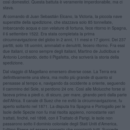
così domestici. Questa battuta è veramente imperdonabile, ma ci
stava.
Al comando di Juan Sebastián Elcano, la Victoria, la piccola nave
superstite della spedizione, che stazzava solo 85 tonnellate,
imbarcando acqua e con velature di fortuna, fece ritorno in Spagna,
il 6 settembre 1522. Era stata completata la prima
circumnavigazione del globo in 2 anni, 11 mesi e 17 giorni. Dei 237
partiti, solo 18 uomini, ammalati e denutriti, fecero ritorno. Fra essi
due italiani, ci sono sempre degli italiani, Martino de Judicibus e
Antonio Lombardo, detto il Pigafetta, che scriverà la storia della
spedizione.
Dal viaggio di Magellano emersero diverse cose. La Terra era
definitivamente una sfera, ma molto più grande di quanto si
pensasse al tempo e, navigando da occidente a oriente, seguendo
il cammino del Sole, si perdono 24 ore. Così alle Molucche forse si
faceva prima a piedi o, di sicuro, per mare, girando però dalla parte
dell'Africa. Il canale di Suez che ne evitò la circumnavigazione, fu
aperto soltanto nel 1871. La disputa fra Spagna e Portogallo per le
Isole delle Spezie non fu mai risolta appieno, nonostante vari
trattati, finché, nel 1898, con il Trattato di Parigi, le isole non
passarono sotto il dominio coloniale degli Stati Uniti d'America,
l'ultimo Paese ad essere scoperto che soppiantò tutti. Succede