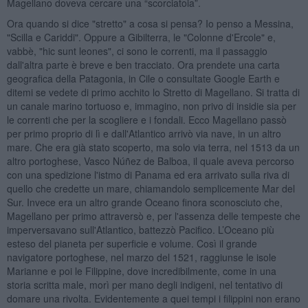
Magellano doveva cercare una “scorciatoia”.
Ora quando si dice "stretto" a cosa si pensa? Io penso a Messina,
"Scilla e Cariddi". Oppure a Gibilterra, le "Colonne d'Ercole" e,
vabbè, "hic sunt leones", ci sono le correnti, ma il passaggio
dall'altra parte è breve e ben tracciato. Ora prendete una carta
geografica della Patagonia, in Cile o consultate Google Earth e
ditemi se vedete di primo acchito lo Stretto di Magellano. Si tratta di
un canale marino tortuoso e, immagino, non privo di insidie sia per
le correnti che per la scogliere e i fondali. Ecco Magellano passò
per primo proprio di lì e dall'Atlantico arrivò via nave, in un altro
mare. Che era già stato scoperto, ma solo via terra, nel 1513 da un
altro portoghese, Vasco Núñez de Balboa, il quale aveva percorso
con una spedizione l'istmo di Panama ed era arrivato sulla riva di
quello che credette un mare, chiamandolo semplicemente Mar del
Sur. Invece era un altro grande Oceano finora sconosciuto che,
Magellano per primo attraversò e, per l'assenza delle tempeste che
imperversavano sull'Atlantico, battezzò Pacifico. L’Oceano più
esteso del pianeta per superficie e volume. Così il grande
navigatore portoghese, nel marzo del 1521, raggiunse le isole
Marianne e poi le Filippine, dove incredibilmente, come in una
storia scritta male, morì per mano degli indigeni, nel tentativo di
domare una rivolta. Evidentemente a quei tempi i filippini non erano