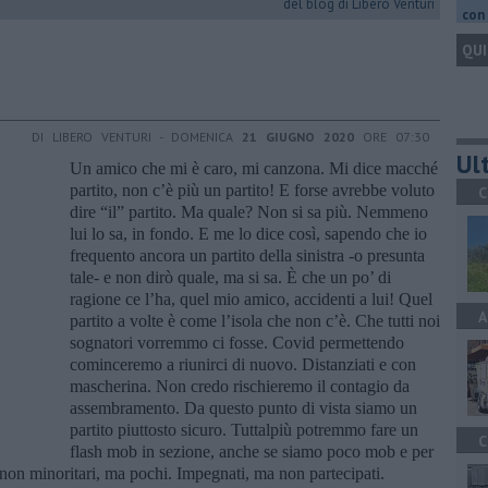
del blog di Libero Venturi
con 
QUI
DI LIBERO VENTURI - DOMENICA
21 GIUGNO 2020
ORE 07:30
Ult
Un amico che mi è caro, mi canzona. Mi dice macché
partito, non c’è più un partito! E forse avrebbe voluto
C
dire “il” partito. Ma quale? Non si sa più. Nemmeno
lui lo sa, in fondo. E me lo dice così, sapendo che io
frequento ancora un partito della sinistra -o presunta
tale- e non dirò quale, ma si sa. È che un po’ di
ragione ce l’ha, quel mio amico, accidenti a lui! Quel
A
partito a volte è come l’isola che non c’è. Che tutti noi
sognatori vorremmo ci fosse. Covid permettendo
cominceremo a riunirci di nuovo. Distanziati e con
mascherina. Non credo rischieremo il contagio da
assembramento. Da questo punto di vista siamo un
partito piuttosto sicuro. Tuttalpiù potremmo fare un
C
flash mob in sezione, anche se siamo poco mob e per
: non minoritari, ma pochi. Impegnati, ma non partecipati.