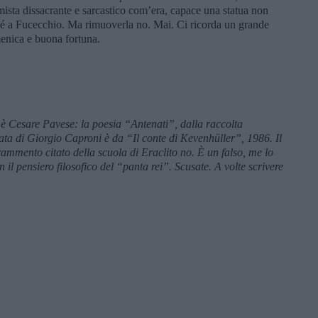
mista dissacrante e sarcastico com’era, capace una statua non
é a Fucecchio. Ma rimuoverla no. Mai. Ci ricorda un grande
enica e buona fortuna.
” è Cesare Pavese: la poesia
“
Antenati”, dalla raccolta
ata di Giorgio Caproni è da “Il conte di Kevenhüller”, 1986. Il
rammento citato della scuola di Eraclito no. È un falso, me lo
il pensiero filosofico del “panta rei”. Scusate. A volte scrivere