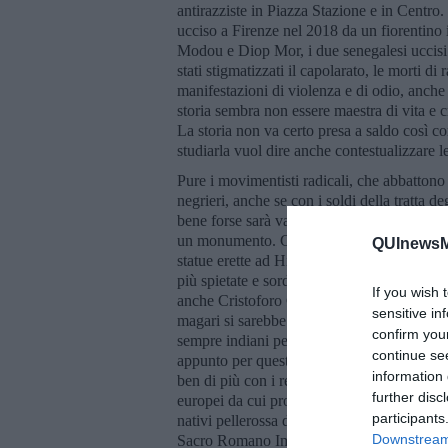
antirazziste in Piazza Stazione e in Centro.
ucciso a Firenze nel 2018 da un fiorentino i
Modou e Diop Mor, i due senegalesi uccisi
stati stigmatizzati il capolarato, le morti d
manifestazioni di violenza e di odio, anche q
storia sembra non essere maestra di vita e 
La storia non va certo presa a saldo così c
studiarla vuol dire anche contestualizzare le
Pure i movimentisti radicali, che abbattono 
negrieri, anche se con i soldi della tratta d
bene forse sarà valso a risollevare le loro a
un monumento. Churchill, invece non si toc
QUInewsMa
statue erette ad Hitler e al suo compare Mu
più spietate e sordide delle dittature, le u
If you wish 
anche Cristoforo Colombo, perché abbatter
sensitive in
magari si sarebbe scoperta anche da sé, perc
confirm you
sempre indiani perché lui credeva di esser
continue se
appunto per questo: era un’esploratore che
information 
ben di più con i regnanti spagnoli e portogh
further disc
europei da cui provenivano avventurieri e c
participants
nativi pellerossa dell’America del Nord. E, 
Downstream 
Sacro Romano Impero, quasi tutti gli impera