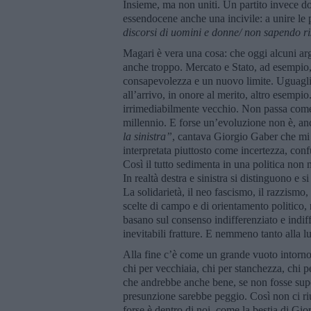
Insieme, ma non uniti. Un partito invece do
essendocene anche una incivile: a unire le 
discorsi di uomini e donne/ non sapendo r
Magari è vera una cosa: che oggi alcuni argo
anche troppo. Mercato e Stato, ad esempio, 
consapevolezza e un nuovo limite. Uguagli
all’arrivo, in onore al merito, altro esemp
irrimediabilmente vecchio. Non passa come u
millennio. E forse un’evoluzione non è, an
la sinistra”
, cantava Giorgio Gaber che mi 
interpretata piuttosto come incertezza, conf
Così il tutto sedimenta in una politica non
In realtà destra e sinistra si distinguono e 
La solidarietà, il neo fascismo, il razzismo
scelte di campo e di orientamento politico,
basano sul consenso indifferenziato e indiff
inevitabili fratture. E nemmeno tanto alla l
Alla fine c’è come un grande vuoto intor
chi per vecchiaia, chi per stanchezza, chi p
che andrebbe anche bene, se non fosse supe
presunzione sarebbe peggio. Così non ci ri
forse è dentro di noi, come la bestia di Gi