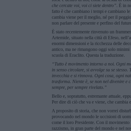
che cercate voi, voi ci siete dentro”
. È in n
fatto è che cambiano i tempi e cambiano le
cambia viene per il meglio, né per il peggio
non parlare del presente e perfino del futur
È stato recentemente rinvenuto un framment
Artemide, situato nella città di Efeso, nell’
enormi dimensioni e la ricchezza delle deco
antico, ma ne rimangono oggi solo minimi r
scuola di Eraclito. Questa la traduzione.
“
Tutto è movimento intorno a noi. Ogni mo
in senso circolare, si avvolge su se stesso.
invecchia e si rinnova. Ogni cosa, ogni na
trasforma. Niente è, se non nel divenire e c
sempre, per sempre rivelato.”
Bello e, sopratutto, estremante attuale, epp
Per dire di ciò che va e viene, che cambia 
A proposito di storia, che non vorrei distur
provocando nel mondo le uccisioni di uomini 
come il loro Presidente. Con il movimento B
razzismo, in gran parte del mondo e nel no