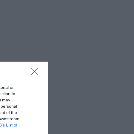
sonal or
ection to
ou may
 personal
out of the
 downstream
B’s List of