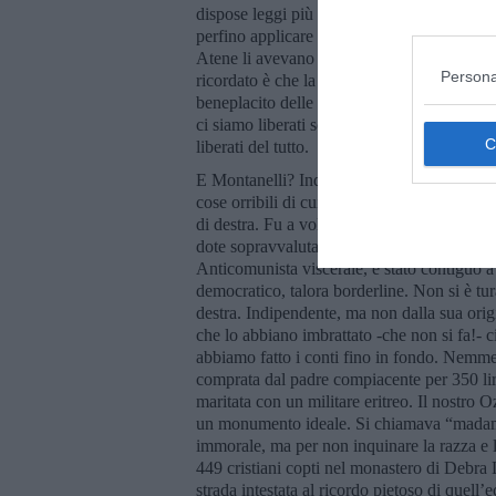
dispose leggi più umane. E dovremmo abbat
perfino applicare la
damnatio memoriae
pe
Atene li avevano e non li facevano votare.
Persona
ricordato è che la deportazione dei nativi af
beneplacito delle nazioni progredite e tim
ci siamo liberati solo da poco più di un s
liberati del tutto.
E Montanelli? Indro Montanelli ha sempre fat
cose orribili di cui mai si è pentito. Dal fas
di destra. Fu a volte opportunista, a volte 
dote sopravvalutata in questo paese, spesso 
Anticomunista viscerale, è stato contiguo a
democratico, talora borderline. Non si è tur
destra. Indipendente, ma non dalla sua or
che lo abbiano imbrattato -che non si fa!- 
abbiamo fatto i conti fino in fondo. Nemm
comprata dal padre compiacente per 350 lir
maritata con un militare eritreo. Il nostro 
un monumento ideale. Si chiamava “madamato
immorale, ma per non inquinare la razza e l
449 cristiani copti nel monastero di Debra
strada intestata al ricordo pietoso di quell’