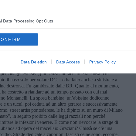
tere il Colosseo, dove combattevano schiavi e gladiatori. E
r il greco Pericle, quello della democrazia, perché gli schiavi ad
 Per non parlare dei Quattro Mori di Livorno. Ciò che però va
l Data Processing Opt Outs
ricani e la loro riduzione in schiavitù è durata secoli con il
orate di Dio. Che certo disapprovava. E che è una vergogna di cui
ecolo. Come è una vergogna il razzismo di cui ancora non ci siamo
CONFIRM
to discutere. Volontario nelle colonie dell’Italia fascista fece
cismo, si dissociò e rischiò la fucilazione per il suo antifascismo
intransigente. Sicuramente intelligente. L’intelligenza essendo una
Data Deletion
Data Access
Privacy Policy
arbitrariamente associata all’arguzia e al cinismo.
 personaggi eversivi, pur senza abbracciarne la causa. Un
ato il naso solo per votare DC. Lo ha fatto anche a sinistra e a
igine destrorsa. Fu gambizzato dalle BR. Quanto al monumento,
ci ha costretto a riandare ad un tempo passato con cui mai
eno Montanelli. La sposa bambina, un’abissina dodicenne
e e un tucul, poi ceduta ad un altro gerarca e successivamente
Ozmo, street artist pontederese, le ha dipinto su un muro di Milano
”, in seguito proibito dalle leggi razziali non perché
imitare le infezioni veneree. E come non rievocare la strage di
 Libanos ad opera del macellaio Graziani? Chissà se c’è una
eccidio. Strade dedicate a caporioni fascisti ce ne sono, eccome.