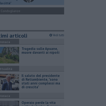
la città"
Condoglianze
imi articoli
Vedi tutti
ronaca
Tragedia sulle Apuane,
muore davanti ai nipoti
ttualità
Il saluto del presidente
di Retiambiente, "sono
stati anni complessi ma
di crescita"
ronaca
Operaio perde la vita