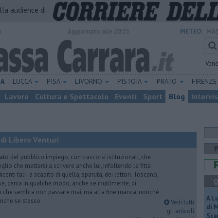
alla audience di
o
Aggiornato alle 20:25
METEO:
MAS
Vene
NA
LUCCA
PISA
LIVORNO
PISTOIA
PRATO
FIRENZ
Lavoro
Cultura e Spettacolo
Eventi
Sport
Blog
Intervi
di Libero Venturi
ato del pubblico impiego, con trascorsi istituzionali, che
lio che mettersi a scrivere anche lui, infoltendo la fitta
dicenti tali- a scapito di quella, sparuta, dei lettori. Toscano,
Q
e, cerca in qualche modo, anche se inutilmente, di
o che sembra non passare mai, ma alla fine manca, nonché
A L
, anche se stesso.
Vedi tutti
di 
gli articoli
Scar