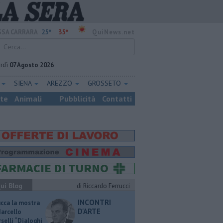
25°
35°
SA CARRARA
QuiNews.net
rdì
07 Agosto 2026
E
SIENA
AREZZO
GROSSETO
ste
Animali
Pubblicità
Contatti
ui Blog
di Riccardo Ferrucci
INCONTRI
ucca la mostra
D'ARTE
Marcello
selli “Dialoghi