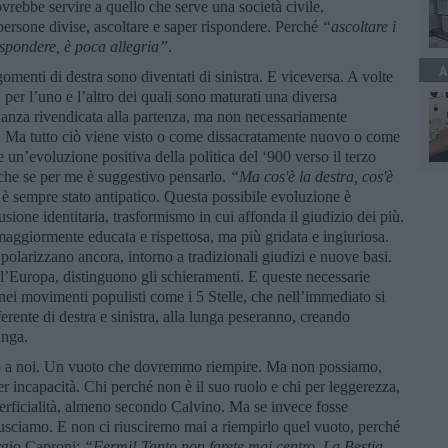
vrebbe servire a quello che serve una società civile,
persone divise, ascoltare e saper rispondere. Perché
“
ascoltare i
ispondere, è poca allegria”
.
A
menti di destra sono diventati di sinistra. E viceversa. A volte
per l’uno e l’altro dei quali sono maturati una diversa
anza rivendicata alla partenza, ma non necessariamente
io. Ma tutto ciò viene visto o come dissacratamente nuovo o come
n’evoluzione positiva della politica del ‘900 verso il terzo
che se per me è suggestivo pensarlo.
“Ma cos'è
la destra
, cos'è
è sempre stato antipatico. Questa possibile evoluzione è
usione identitaria, trasformismo in cui affonda il giudizio dei più.
 maggiormente educata e rispettosa, ma più gridata e ingiuriosa.
si polarizzano ancora, intorno a tradizionali giudizi e nuove basi.
, l’Europa, distinguono gli schieramenti. E queste necessarie
 nei movimenti populisti come i 5 Stelle, che nell’immediato si
erente di destra e sinistra, alla lunga peseranno, creando
unga.
no a noi. Un vuoto che dovremmo riempire. Ma non possiamo,
er incapacità. Chi perché non è il suo ruolo e chi per leggerezza,
rficialità, almeno secondo Calvino. Ma se invece fosse
usciamo. E non ci riusciremo mai a riempirlo quel vuoto, perché
orgio Caproni:
“
Fermi! Tanto non farete mai centro. La Bestia