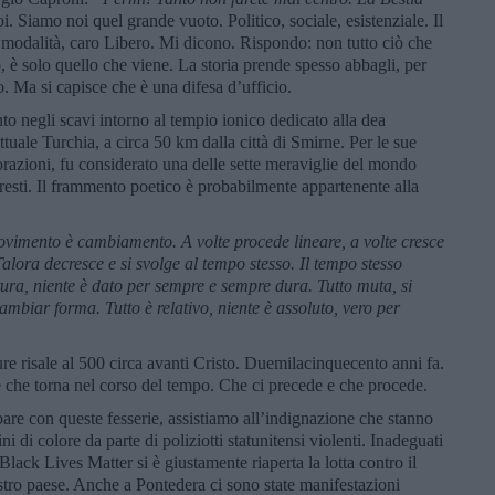
oi. Siamo noi quel grande vuoto. Politico, sociale, esistenziale. Il
 modalità, caro Libero. Mi dicono. Rispondo: non tutto ciò che
, è solo quello che viene. La storia prende spesso abbagli, per
o. Ma si capisce che è una difesa d’ufficio.
o negli scavi intorno al tempio ionico dedicato alla dea
attuale Turchia, a circa 50 km dalla città di Smirne. Per le sue
razioni, fu considerato una delle sette meraviglie del mondo
esti. Il frammento poetico è probabilmente appartenente alla
vimento è cambiamento. A volte procede lineare, a volte cresce
 Talora decresce e si svolge al tempo stesso. Il tempo stesso
tura, niente è dato per sempre e sempre dura. Tutto muta, si
ambiar forma. Tutto è relativo, niente è assoluto, vero per
ure risale al 500 circa avanti Cristo. Duemilacinquecento anni fa.
e che torna nel corso del tempo. Che ci precede e che procede.
bare con queste fesserie, assistiamo all’indignazione che stanno
di colore da parte di poliziotti statunitensi violenti. Inadeguati
lack Lives Matter si è giustamente riaperta la lotta contro il
stro paese. Anche a Pontedera ci sono state manifestazioni