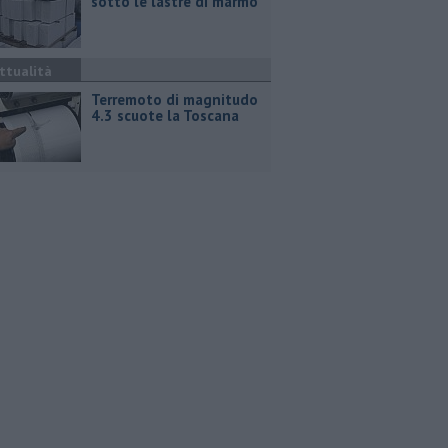
sotto le lastre di marmo
ttualità
Terremoto di magnitudo
4.3 scuote la Toscana