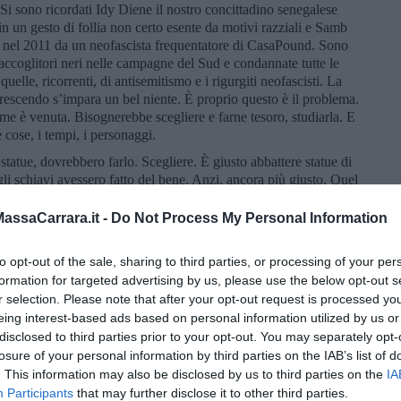
 Si sono ricordati Idy Diene il nostro concittadino senegalese
n un gesto di follia non certo esente da motivi razziali e Samb
 nel 2011 da un neofascista frequentatore di CasaPound. Sono
i raccoglitori neri nelle campagne del Sud e condannate tutte le
uelle, ricorrenti, di antisemitismo e i rigurgiti neofascisti. La
crescendo s’impara un bel niente. È proprio questo è il problema.
ome è venuta. Bisognerebbe scegliere e farne tesoro, studiarla. E
 cose, i tempi, i personaggi.
statue, dovrebbero farlo. Scegliere. È giusto abbattere statue di
egli schiavi avessero fatto del bene. Anzi, ancora più giusto. Quel
nime a fronte del male fatto, ma non giustifica certo l’erezione di
ca! Al di là di sue posizioni, se non era per lui oggi avremmo
ssaCarrara.it -
Do Not Process My Personal Information
ssolini, in tutta Europa e nel mondo. E si sarebbero affermate le
niche basate sul concetto assurdo della supremazia razziale. E
to opt-out of the sale, sharing to third parties, or processing of your per
e i monumenti a lui dedicati!? È vero che scoprì l’America che
formation for targeted advertising by us, please use the below opt-out s
hé ci stavano già i nativi, che oltretutto si chiamarono per
r selection. Please note that after your opt-out request is processed y
e approdato in India e le Americhe non le aveva calcolate. Ma
eing interest-based ads based on personal information utilized by us or
 dette avvio al nuovo mondo. Bisognerebbe prendersela allora
disclosed to third parties prior to your opt-out. You may separately opt-
esi di allora per le stragi nell’America del Sud e con i paesi
losure of your personal information by third parties on the IAB’s list of
owboy alla conquista della nuova frontiera, per lo sterminio dei
. This information may also be disclosed by us to third parties on the
IA
a ritroso, bisognerebbe condannare, nell’ordine, la Chiesa, il
Participants
that may further disclose it to other third parties.
tori romani, forse ad eccezione di Adriano che per gli schiavi