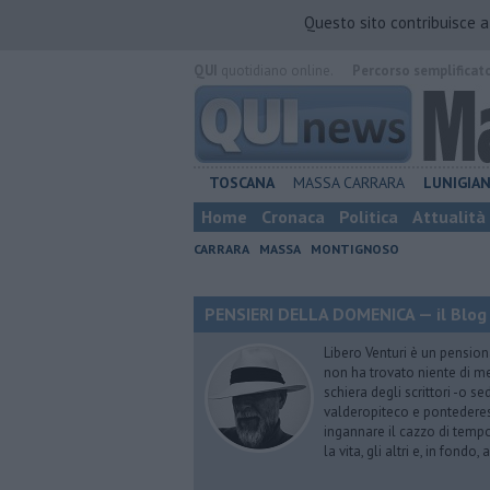
Questo sito contribuisce 
QUI
quotidiano online.
Percorso semplificat
TOSCANA
MASSA CARRARA
LUNIGIA
Home
Cronaca
Politica
Attualità
CARRARA
MASSA
MONTIGNOSO
PENSIERI DELLA DOMENICA — il Blog 
Libero Venturi è un pension
non ha trovato niente di meg
schiera degli scrittori -o se
valderopiteco e pontederes
ingannare il cazzo di temp
la vita, gli altri e, in fondo