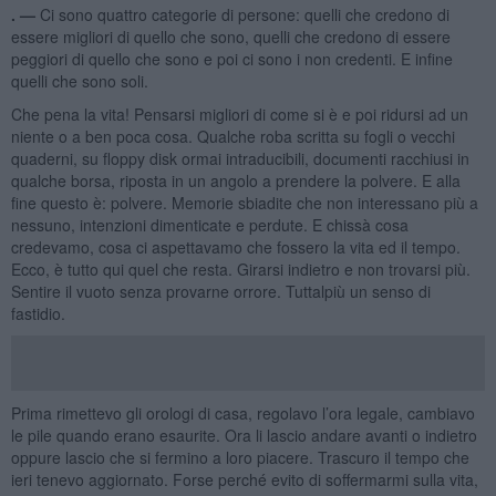
. —
Ci sono quattro categorie di persone: quelli che credono di
essere migliori di quello che sono, quelli che credono di essere
peggiori di quello che sono e poi ci sono i non credenti. E infine
quelli che sono soli.
Che pena la vita! Pensarsi migliori di come si è e poi ridursi ad un
niente o a ben poca cosa. Qualche roba scritta su fogli o vecchi
quaderni, su floppy disk ormai intraducibili, documenti racchiusi in
qualche borsa, riposta in un angolo a prendere la polvere. E alla
fine questo è: polvere. Memorie sbiadite che non interessano più a
nessuno, intenzioni dimenticate e perdute. E chissà cosa
credevamo, cosa ci aspettavamo che fossero la vita ed il tempo.
Ecco, è tutto qui quel che resta. Girarsi indietro e non trovarsi più.
Sentire il vuoto senza provarne orrore. Tuttalpiù un senso di
fastidio.
Prima rimettevo gli orologi di casa, regolavo l’ora legale, cambiavo
le pile quando erano esaurite. Ora li lascio andare avanti o indietro
oppure lascio che si fermino a loro piacere. Trascuro il tempo che
ieri tenevo aggiornato. Forse perché evito di soffermarmi sulla vita,