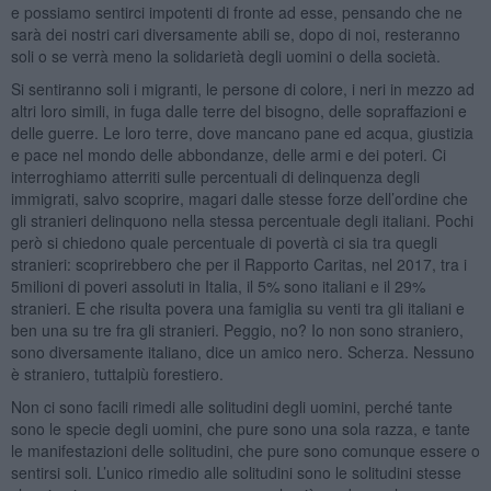
e possiamo sentirci impotenti di fronte ad esse, pensando che ne
sarà dei nostri cari diversamente abili se, dopo di noi, resteranno
soli o se verrà meno la solidarietà degli uomini o della società.
Si sentiranno soli i migranti, le persone di colore, i neri in mezzo ad
altri loro simili, in fuga dalle terre del bisogno, delle sopraffazioni e
delle guerre. Le loro terre, dove mancano pane ed acqua, giustizia
e pace nel mondo delle abbondanze, delle armi e dei poteri. Ci
interroghiamo atterriti sulle percentuali di delinquenza degli
immigrati, salvo scoprire, magari dalle stesse forze dell’ordine che
gli stranieri delinquono nella stessa percentuale degli italiani. Pochi
però si chiedono quale percentuale di povertà ci sia tra quegli
stranieri: scoprirebbero che per il Rapporto Caritas, nel 2017, tra i
5milioni di poveri assoluti in Italia, il 5% sono italiani e il 29%
stranieri. E che risulta povera una famiglia su venti tra gli italiani e
ben una su tre fra gli stranieri. Peggio, no? Io non sono straniero,
sono diversamente italiano, dice un amico nero. Scherza. Nessuno
è straniero, tuttalpiù forestiero.
Non ci sono facili rimedi alle solitudini degli uomini, perché tante
sono le specie degli uomini, che pure sono una sola razza, e tante
le manifestazioni delle solitudini, che pure sono comunque essere o
sentirsi soli. L’unico rimedio alle solitudini sono le solitudini stesse