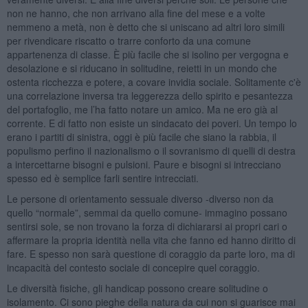
non ne hanno, che non arrivano alla fine del mese e a volte
nemmeno a metà, non è detto che si uniscano ad altri loro simili
per rivendicare riscatto o trarre conforto da una comune
appartenenza di classe. È più facile che si isolino per vergogna e
desolazione e si riducano in solitudine, reietti in un mondo che
ostenta ricchezza e potere, a covare invidia sociale. Solitamente c'è
una correlazione inversa tra leggerezza dello spirito e pesantezza
del portafoglio, me l’ha fatto notare un amico. Ma ne ero già al
corrente. E di fatto non esiste un sindacato dei poveri. Un tempo lo
erano i partiti di sinistra, oggi è più facile che siano la rabbia, il
populismo perfino il nazionalismo o il sovranismo di quelli di destra
a intercettarne bisogni e pulsioni. Paure e bisogni si intrecciano
spesso ed è semplice farli sentire intrecciati.
Le persone di orientamento sessuale diverso -diverso non da
quello “normale”, semmai da quello comune- immagino possano
sentirsi sole, se non trovano la forza di dichiararsi ai propri cari o
affermare la propria identità nella vita che fanno ed hanno diritto di
fare. E spesso non sarà questione di coraggio da parte loro, ma di
incapacità del contesto sociale di concepire quel coraggio.
Le diversità fisiche, gli handicap possono creare solitudine o
isolamento. Ci sono pieghe della natura da cui non si guarisce mai