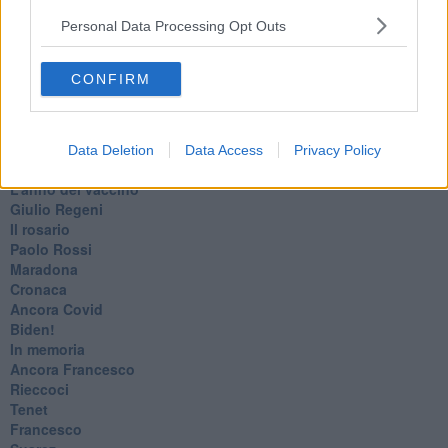
​I soliti noti
Personal Data Processing Opt Outs
Arie
​Vaccine Easing
No profit
CONFIRM
Dragonheart
Con-ter?
​Con-te
Coincidenze e crisi
Data Deletion
Data Access
Privacy Policy
L'amico
​L’anno del vaccino
Giulio Regeni
​Il rosario
Paolo Rossi
Maradona
Cronaca
​Ancora Covid
​Biden!
In memoria
​Ancora Francesco
Rieccoci
Tenet
Francesco