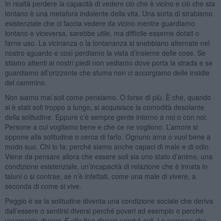
In realtà perdere la capacità di vedere ciò che è vicino e ciò che sta
lontano è una metafora indolente della vita. Una sorta di strabismo
esistenziale che ci faccia vedere da vicino mentre guardiamo
lontano e viceversa, sarebbe utile, ma difficile esserne dotati o
farne uso. La vicinanza o la lontananza si snebbiano alternate nel
nostro sguardo e così perdiamo la vista d’insieme delle cose. Se
stiamo attenti ai nostri piedi non vediamo dove porta la strada e se
guardiamo all’orizzonte che sfuma non ci accorgiamo delle insidie
del cammino.
Non siamo mai soli come pensiamo. O forse di più. È che, quando
si è stati soli troppo a lungo, si acquisisce la comodità desolante
della solitudine. Eppure c’è sempre gente intorno a noi o con noi.
Persone a cui vogliamo bene e che ce ne vogliono. L’amore si
oppone alla solitudine o cerca di farlo. Ognuno ama o vuol bene a
modo suo. Chi lo fa; perché siamo anche capaci di male e di odio.
Viene da pensare allora che essere soli sia uno stato d’animo, una
condizione esistenziale, un’incapacità di relazione che è innata in
taluni o si contrae, se n’è infettati, come una male di vivere, a
seconda di come si vive.
Peggio è se la solitudine diventa una condizione sociale che deriva
dall’essere o sentirsi diversi perché poveri ad esempio o perché
veramente diversi. E alla fine diversi perché soli. Le persone che