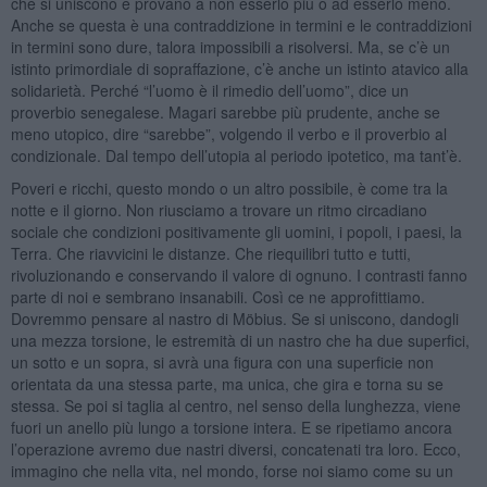
che si uniscono e provano a non esserlo più o ad esserlo meno.
Anche se questa è una contraddizione in termini e le contraddizioni
in termini sono dure, talora impossibili a risolversi. Ma, se c’è un
istinto primordiale di sopraffazione, c’è anche un istinto atavico alla
solidarietà. Perché “l’uomo è il rimedio dell’uomo”, dice un
proverbio senegalese. Magari sarebbe più prudente, anche se
meno utopico, dire “sarebbe”, volgendo il verbo e il proverbio al
condizionale. Dal tempo dell’utopia al periodo ipotetico, ma tant’è.
Poveri e ricchi, questo mondo o un altro possibile, è come tra la
notte e il giorno. Non riusciamo a trovare un ritmo circadiano
sociale che condizioni positivamente gli uomini, i popoli, i paesi, la
Terra. Che riavvicini le distanze. Che riequilibri tutto e tutti,
rivoluzionando e conservando il valore di ognuno. I contrasti fanno
parte di noi e sembrano insanabili. Così ce ne approfittiamo.
Dovremmo pensare al nastro di Möbius. Se si uniscono, dandogli
una mezza torsione, le estremità di un nastro che ha due superfici,
un sotto e un sopra, si avrà una figura con una superficie non
orientata da una stessa parte, ma unica, che gira e torna su se
stessa. Se poi si taglia al centro, nel senso della lunghezza, viene
fuori un anello più lungo a torsione intera. E se ripetiamo ancora
l’operazione avremo due nastri diversi, concatenati tra loro. Ecco,
immagino che nella vita, nel mondo, forse noi siamo come su un