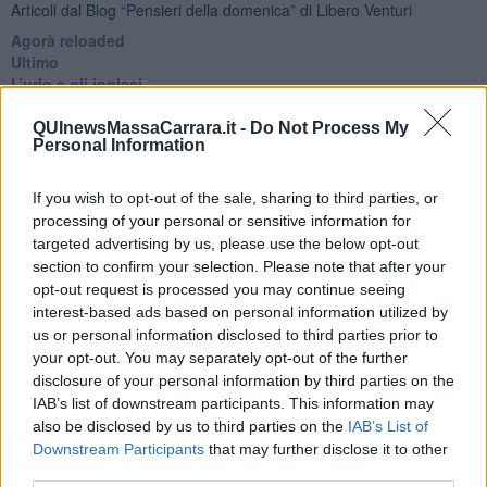
Articoli dal Blog “Pensieri della domenica” di Libero Venturi
​Agorà reloaded
Ultimo
​L’urlo e gli inglesi
Carrà
Può darsi
QUInewsMassaCarrara.it -
Do Not Process My
Personal Information
Europei
Acciaio
Il Presidente
If you wish to opt-out of the sale, sharing to third parties, or
​Il Giro
processing of your personal or sensitive information for
Insopportabile
targeted advertising by us, please use the below opt-out
​Mentre
section to confirm your selection. Please note that after your
Luana
opt-out request is processed you may continue seeing
​Ci vuole Fedez
interest-based ads based on personal information utilized by
​Cronaca di un vaccino annunciato
us or personal information disclosed to third parties prior to
​Liberazione
your opt-out. You may separately opt-out of the further
Esternazioni
disclosure of your personal information by third parties on the
Vaxzevria
IAB’s list of downstream participants. This information may
Nazionali
also be disclosed by us to third parties on the
IAB’s List of
​Ricorrenze e celebrazioni
Downstream Participants
that may further disclose it to other
Marte
third parties.
​Crapa pelada