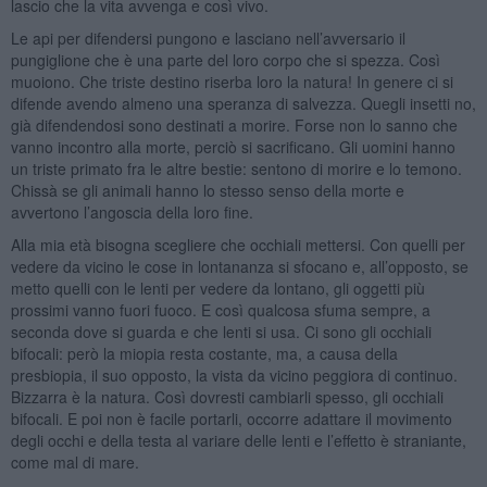
lascio che la vita avvenga e così vivo.
Le api per difendersi pungono e lasciano nell’avversario il
pungiglione che è una parte del loro corpo che si spezza. Così
muoiono. Che triste destino riserba loro la natura! In genere ci si
difende avendo almeno una speranza di salvezza. Quegli insetti no,
già difendendosi sono destinati a morire. Forse non lo sanno che
vanno incontro alla morte, perciò si sacrificano. Gli uomini hanno
un triste primato fra le altre bestie: sentono di morire e lo temono.
Chissà se gli animali hanno lo stesso senso della morte e
avvertono l’angoscia della loro fine.
Alla mia età bisogna scegliere che occhiali mettersi. Con quelli per
vedere da vicino le cose in lontananza si sfocano e, all’opposto, se
metto quelli con le lenti per vedere da lontano, gli oggetti più
prossimi vanno fuori fuoco. E così qualcosa sfuma sempre, a
seconda dove si guarda e che lenti si usa. Ci sono gli occhiali
bifocali: però la miopia resta costante, ma, a causa della
presbiopia, il suo opposto, la vista da vicino peggiora di continuo.
Bizzarra è la natura. Così dovresti cambiarli spesso, gli occhiali
bifocali. E poi non è facile portarli, occorre adattare il movimento
degli occhi e della testa al variare delle lenti e l’effetto è straniante,
come mal di mare.