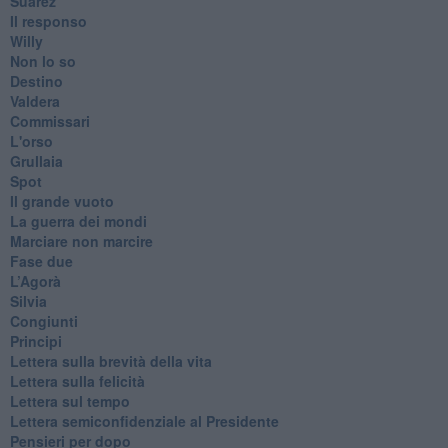
Suarez
​Il responso
Willy
Non lo so
Destino
Valdera
Commissari
L'orso
Grullaia
Spot
​Il grande vuoto
​La guerra dei mondi
Marciare non marcire
Fase due
L’Agorà
Silvia
Congiunti
Principi
​Lettera sulla brevità della vita
​Lettera sulla felicità
​Lettera sul tempo
Lettera semiconfidenziale al Presidente
Pensieri per dopo