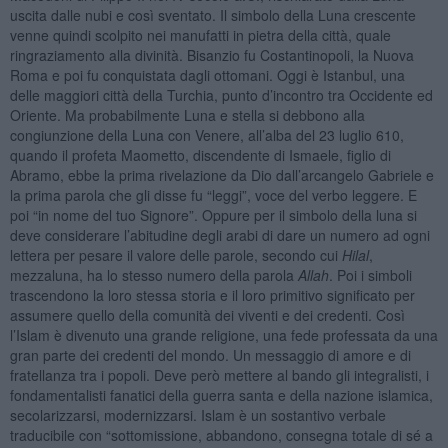
uscita dalle nubi e così sventato. Il simbolo della Luna crescente
venne quindi scolpito nei manufatti in pietra della città, quale
ringraziamento alla divinità. Bisanzio fu Costantinopoli, la Nuova
Roma e poi fu conquistata dagli ottomani. Oggi è Istanbul, una
delle maggiori città della Turchia, punto d’incontro tra Occidente ed
Oriente. Ma probabilmente Luna e stella si debbono alla
congiunzione della Luna con Venere, all’alba del 23 luglio 610,
quando il profeta Maometto, discendente di Ismaele, figlio di
Abramo, ebbe la prima rivelazione da Dio dall’arcangelo Gabriele e
la prima parola che gli disse fu “leggi”, voce del verbo leggere. E
poi “in nome del tuo Signore”. Oppure per il simbolo della luna si
deve considerare l’abitudine degli arabi di dare un numero ad ogni
lettera per pesare il valore delle parole, secondo cui
Hilal
,
mezzaluna, ha lo stesso numero della parola
Allah
. Poi i simboli
trascendono la loro stessa storia e il loro primitivo significato per
assumere quello della comunità dei viventi e dei credenti. Così
l’Islam è divenuto una grande religione, una fede professata da una
gran parte dei credenti del mondo. Un messaggio di amore e di
fratellanza tra i popoli. Deve però mettere al bando gli integralisti, i
fondamentalisti fanatici della guerra santa e della nazione islamica,
secolarizzarsi, modernizzarsi. Islam è un sostantivo verbale
traducibile con “sottomissione, abbandono, consegna totale di sé a