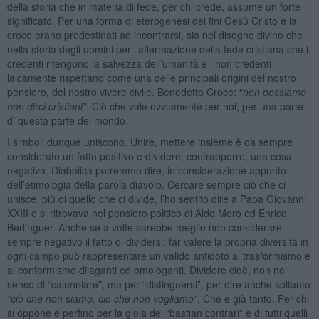
della storia che in materia di fede, per chi crede, assume un forte
significato. Per una forma di eterogenesi dei fini Gesù Cristo e la
croce erano predestinati ad incontrarsi, sia nel disegno divino che
nella storia degli uomini per l’affermazione della fede cristiana che i
credenti ritengono la salvezza dell’umanità e i non credenti
laicamente rispettano come una delle principali origini del nostro
pensiero, del nostro vivere civile. Benedetto Croce: “
non possiamo
non dirci cristiani”.
Ciò che vale ovviamente per noi, per una parte
di questa parte del mondo.
I simboli dunque uniscono. Unire, mettere insieme è da sempre
considerato un fatto positivo e dividere, contrapporre, una cosa
negativa. Diabolica potremmo dire, in considerazione appunto
dell’etimologia della parola diavolo. Cercare sempre ciò che ci
unisce, più di quello che ci divide, l’ho sentito dire a Papa Giovanni
XXIII e si ritrovava nel pensiero politico di Aldo Moro ed Enrico
Berlinguer. Anche se a volte sarebbe meglio non considerare
sempre negativo il fatto di dividersi: far valere la propria diversità in
ogni campo può rappresentare un valido antidoto al trasformismo e
al conformismo dilaganti ed omologanti. Dividere cioè, non nel
senso di “calunniare”, ma per “distinguersi”, per dire anche soltanto
“ciò che non siamo, ciò che non vogliamo”
. Che è già tanto. Per chi
si oppone e perfino per la gioia dei “bastian contrari” e di tutti quelli