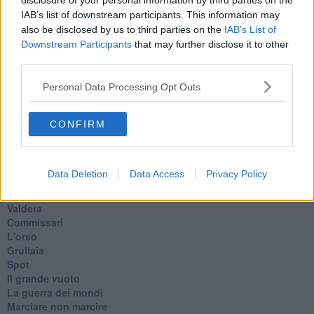
disclosure of your personal information by third parties on the
Maradona
IAB’s list of downstream participants. This information may
Cronaca
also be disclosed by us to third parties on the
IAB’s List of
​Ancora Covid
Downstream Participants
that may further disclose it to other
​Biden!
third parties.
In memoria
​Ancora Francesco
Personal Data Processing Opt Outs
Rieccoci
Tenet
Francesco
CONFIRM
Suarez
​Il responso
Willy
Data Deletion
Data Access
Privacy Policy
Non lo so
Destino
Valdera
Commissari
L'orso
Grullaia
Spot
​Il grande vuoto
​La guerra dei mondi
Marciare non marcire