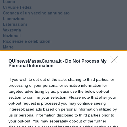
Luana
​Ci vuole Fedez
​Cronaca di un vaccino annunciato
​Liberazione
Esternazioni
Vaxzevria
Nazionali
​Ricorrenze e celebrazioni
Marte
​Crapa pelada
​I soliti noti
QUInewsMassaCarrara.it -
Do Not Process My
Arie
Personal Information
​Vaccine Easing
No profit
If you wish to opt-out of the sale, sharing to third parties, or
Dragonheart
processing of your personal or sensitive information for
Con-ter?
targeted advertising by us, please use the below opt-out
​Con-te
Coincidenze e crisi
section to confirm your selection. Please note that after your
L'amico
opt-out request is processed you may continue seeing
​L’anno del vaccino
interest-based ads based on personal information utilized by
Giulio Regeni
us or personal information disclosed to third parties prior to
​Il rosario
your opt-out. You may separately opt-out of the further
Paolo Rossi