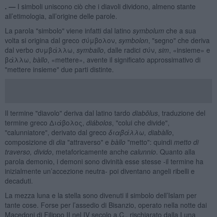
. —
I simboli uniscono ciò che i diavoli dividono, almeno stante
all’etimologia, all’origine delle parole.
La parola "simbolo" viene infatti dal latino
symbolum
che a sua
volta si origina dal greco σύμβολον,
symbolon
, "segno" che deriva
dal verbo συμβάλλω,
symballo
, dalle radici σύν,
sim
, «insieme» e
βάλλω,
b
à
llo
, «mettere», avente il significato approssimativo di
"mettere insieme" due parti distinte.
Il termine "diavolo" deriva dal latino tardo
diabŏlus
, traduzione del
termine greco Διάβολος,
diábolos
, "colui che divide",
"calunniatore", derivato dal greco
διαβάλλω
, diab
à
llo
,
composizione di
dia
"attraverso" e
b
à
llo
"metto": quindi
metto di
traverso, divido
, metaforicamente anche
calunnio
. Quanto alla
parola demonio, i demoni sono divinità esse stesse -il termine ha
inizialmente un’accezione neutra- poi diventano angeli ribelli e
decaduti.
La mezza luna e la stella sono divenuti il simbolo dell’Islam per
tante cose. Forse per l’assedio di Bisanzio, operato nella notte dai
Macedoni di Filippo II nel IV secolo a.C., rischiarato dalla Luna