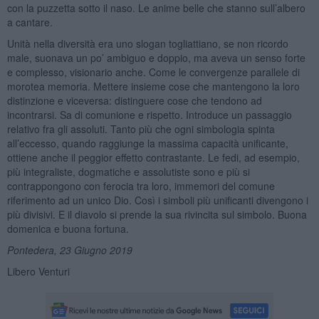
con la puzzetta sotto il naso. Le anime belle che stanno sull’albero
a cantare.
Unità nella diversità era uno slogan togliattiano, se non ricordo
male, suonava un po’ ambiguo e doppio, ma aveva un senso forte
e complesso, visionario anche. Come le convergenze parallele di
morotea memoria. Mettere insieme cose che mantengono la loro
distinzione e viceversa: distinguere cose che tendono ad
incontrarsi. Sa di comunione e rispetto. Introduce un passaggio
relativo fra gli assoluti. Tanto più che ogni simbologia spinta
all’eccesso, quando raggiunge la massima capacità unificante,
ottiene anche il peggior effetto contrastante. Le fedi, ad esempio,
più integraliste, dogmatiche e assolutiste sono e più si
contrappongono con ferocia tra loro, immemori del comune
riferimento ad un unico Dio. Così i simboli più unificanti divengono i
più divisivi. E il diavolo si prende la sua rivincita sul simbolo. Buona
domenica e buona fortuna.
Pontedera, 23 Giugno 2019
Libero Venturi