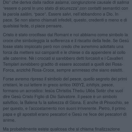
Dio” che deriva dalla radice
aslama
, congiunzione causale di
salima
“e
ssere o porsi in uno stato di sicurezza”,con contatti semantici con
la parola
salām, “
pace”. Essere salvi, nell’abbandono a Dio. In
pace. Se non siamo chiamati infedeli, questo, credenti o meno e di
qualsiasi fede, ci piace pensare.
Cristo è stato crocifisso dai Romani e noi abbiamo come simbolo la
croce che simboleggia la sofferenza e il riscatto della fede. Se Gesù
fosse stato impiccato però non credo che avremmo adottato una
forca da mettere sui campanili e le chiese o da appendere al collo
alle catenine. Nè i crociati si sarebbero detti forcaioli e i Cavalieri
Templari avrebbero gradito di essere accostati a quelli dei Rosa-
Forca, anziché Rosa-Croce, sempre ammesso che siano esistiti.
Forse avremo ripreso il simbolo del pesce, quello segreto dei primi
cristiani, le cui lettere in greco antico ΙΧΘΥΣ,
ichth
ýs
, pesce,
formano un acrostico: Iesùs Christòs Theòu Uliòs Sotèr che vuol
dire Gesù Cristo Figlio di Dio Salvatore. Il pesce è un simbolo
salvifico, la Balena fu la salvezza di Giona. E anche di Pinocchio, se
per questo, e l’accostamento non suoni irriverente. Pietro, il primo
papa e gli apostoli erano pescatori e Gesù ne fece dei pescatori di
anime.
Ma probabilmente esiste qualcosa che si chiama finalizzazione