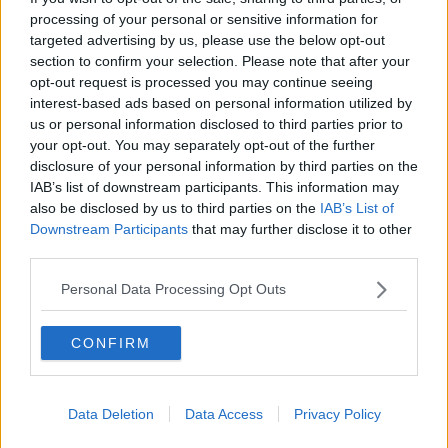
cui lo condurremo regolarmente per visite e vaccini; e lui ci
processing of your personal or sensitive information for
ripagherà scodinzolandoci ogni volta che sulla sua pelliccia
targeted advertising by us, please use the below opt-out
poseremo uno sguardo o una carezza. Noi gli assicureremo
socialità
sia in famiglia che fuori, lo faremo giocare-annusare-
section to confirm your selection. Please note that after your
interagire coi suoi simili; e lui ci farà ridere quando – rotolatosi nelle
opt-out request is processed you may continue seeing
peggio cose e stremato dopo sessioni di lotta all’ultimo rimbalzo
interest-based ads based on personal information utilized by
con palline e bastoncini – si girerà con quella faccia da
tontolone
us or personal information disclosed to third parties prior to
con l’occhio iniettato di gioiosa eccitazione e lingua penzoloni
your opt-out. You may separately opt-out of the further
d’ordinanza, possibilmente bavosa.
disclosure of your personal information by third parties on the
IAB’s list of downstream participants. This information may
Se noi non faremo la nostra parte, lui – il cane – farà ugualmente la
also be disclosed by us to third parties on the
IAB’s List of
sua. Per lui, noi siamo il suo
supereroe
qualunque cosa facciamo.
Downstream Participants
that may further disclose it to other
Se lo infiocchetteremo e imbelletteremo ma poi lo priveremo dei
third parties.
presidi minimi per la sua salute, se sbufferemo quando in quanto
cane
abbaia
, se gli negheremo la passeggiata, se – peggio – ce ne
Personal Data Processing Opt Outs
stuferemo fino a abbandonarlo perché come noi cresce, invecchia,
si ammala; beh se faremo così lui sopporterà ugualmente. Ma non
sarà
felice
. Non sarà libero di essere cane. E saremo stati noi a
CONFIRM
scegliere
.
Monica Nocciolini
Data Deletion
Data Access
Privacy Policy