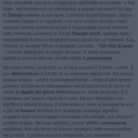
stata abbattuta: era lei la protagonista dell’incidente scaturito, a fine
luglio, dall’incontro con un pensionato a spasso nei boschi sul lago
di
Terlago
insieme al suo cane. I contorni di quell’episodio, che ha
condotto l’anziano in ospedale, non sono ancora del tutto chiari:
secondo quanto aveva ricostruito il responsabile grandi carnivori
della Provincia autonoma di Trento
Claudio Groff
, sarebbe stato l’
escursionista il primo a scagliarsi contro l’orsa con un bastone. KJ2,
dunque, si sarebbe difesa a zampate. La mole –
133 chili di peso
– avrebbe assegnato la peggio all’uomo. E’ stata comunque
abbattuta perché ritenuta “ad alto indice di
pericolosità
”.
Ma cosa c’entra, l’orsa KJ2, in un blog sul cane? C’entra, c’entra. Il
suo
abbattimento
è il frutto di un malinteso relazionale che l’uomo
spesso pratica – anche inconsapevolmente – verso le altre specie:
pensare di potersene impossessare senza poi curarsi di come ciò
cambi le
regole del gioco
dell’interazione. Cane compreso. E il
malinteso, per quanto riguarda il cane, sta qui: domestico non
significa a misura d’uomo. Il cane resta un cane, e accoglierne uno
o più nel
branco
familiare e in ambiente casalingo significa
scegliere quel compromesso amorevole che sempre una relazione
positiva implica. Sia essa amicizia, amore, affetto,
conoscenza
rispettosa, fino alla firma nel blocco consegna delle raccomandate
del postino. Il postino suona il campanello, noi scendiamo al