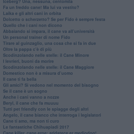
Iceberg? Una, nessuna, centomila
​Fa un freddo cane! Ma lui va vestito?
Laika e gli altri cani in orbita
​Dolcetto o scherzetto? Se per Fido è sempre festa
Quello che i cani non dicono
Abbaiando si impara, il cane va all’università
​Un personal trainer di nome Fido
​Tirare al guinzaglio, una cosa che si fa in due
Oltre la pappa c’è di più
​Scodinzolando nelle stelle: il Cane Minore
​I levrieri, buoni da morire
Scodinzolando nelle stelle: il Cane Maggiore
Domestico non è a misura d’uomo
​Il cane ti fa bella
​Gli amici? Si vedono nel momento del bisogno
​Se il cane è un sogno
Anche i cani vanno a nozze
Beryl, il cane che fa muuuu
Tutti pet friendly con le spiagge degli altri
Angelo, il cane bianco che interroga i legislatori
​Cane ti amo, ma non ti curo
Le fantastiche Chihuapiadi 2017
Cane killer, cane eroe: aridatece er mediodog!