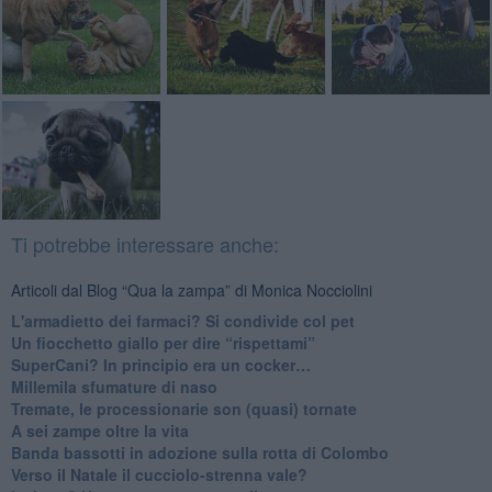
Ti potrebbe interessare anche:
Articoli dal Blog “Qua la zampa” di Monica Nocciolini
​L'armadietto dei farmaci? Si condivide col pet
Un fiocchetto giallo per dire “rispettami”
​SuperCani? In principio era un cocker…
​Millemila sfumature di naso
Tremate, le processionarie son (quasi) tornate
A sei zampe oltre la vita
​Banda bassotti in adozione sulla rotta di Colombo
Verso il Natale il cucciolo-strenna vale?