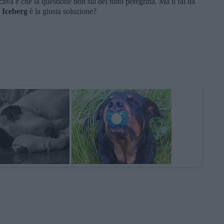
ava è che la questione non sia del tutto peregrina. Ma il fai da
 Iceberg
è la giusta soluzione?