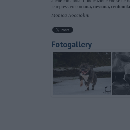
anche Finlandia. L’indicazione che se ne ric
te repressivo con
una, nessuna, centomila
Monica Nocciolini
Fotogallery