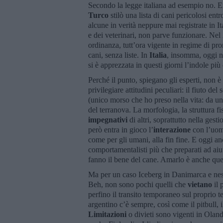
Secondo la legge italiana ad esempio no. Er
Turco
stilò una lista di cani pericolosi ent
alcune in verità neppure mai registrate in It
e dei veterinari, non parve funzionare. Ne
ordinanza, tutt’ora vigente in regime di pro
cani, senza liste. In
Italia
, insomma, oggi no
si è apprezzata in questi giorni l’indole più
Perché il punto, spiegano gli esperti, non è 
privilegiare attitudini peculiari: il fiuto 
(unico morso che ho preso nella vita: da un 
del terranova. La morfologia, la struttura f
impegnativi
di altri, soprattutto nella gest
però entra in gioco l’
interazione
con l’uomo
come per gli umani, alla fin fine. E oggi anch
comportamentalisti più che preparati ad aiu
fanno il bene del cane. Amarlo è anche que
Ma per un caso Iceberg in Danimarca e nessu
Beh, non sono pochi quelli che
vietano
il 
perfino il transito temporaneo sul proprio t
argentino c’è sempre, così come il pitbull, il
Limitazioni
o divieti sono vigenti in Oland