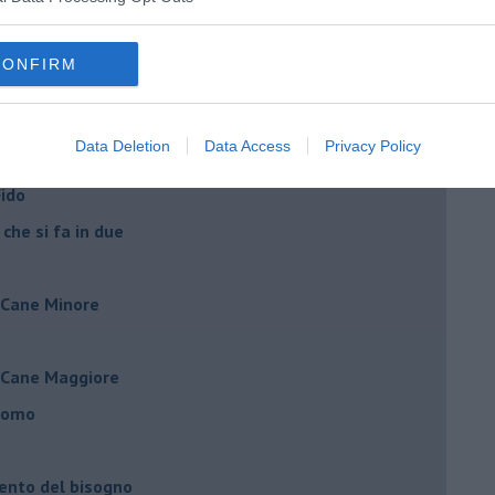
vestito?
CONFIRM
r Fido è sempre festa
Data Deletion
Data Access
Privacy Policy
a all’università
Fido
 che si fa in due
l Cane Minore
l Cane Maggiore
’uomo
mento del bisogno