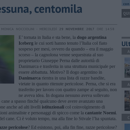
essuna, centomila
con 
QUI
 MONICA NOCCIOLINI - MERCOLEDÌ
29 NOVEMBRE 2017
ORE 14:58
E’ tornata in Italia e sta bene, la
dogo argentina
Ult
Iceberg
le cui sorti hanno tenuto l’Italia col fiato
sospeso per mesi, ovvero da quando – era il maggio
A
scorso – la cagnolona venne sequestrata al suo
proprietario Giuseppe Perna dalle autorità di
Danimarca e trasferita in una struttura municipale per
essere abbattuta. Motivo? Il dogo argentino in
Danimarca
rientra in una lista di razze bandite,
vietate in quanto ritenute pericolose. Perna, che si era
A
trasferito per lavoro con quattro zampe al seguito, non
ne aveva idea. In dogana nessuno aveva sollevato
uo cane a spasso finché qualcuno deve avere avanzato una
ne anche ad alti livelli
istituzionali
col coinvolgimento di
azioni animaliste e personaggi di spicco come la
cantante Noemi
.
C
del cane. Ci è voluto tempo, ma alla fine lo Stivale l’ha spuntata.
azze pericolose
? Ed esistono, poi, alla fin fine, razze pericolose?