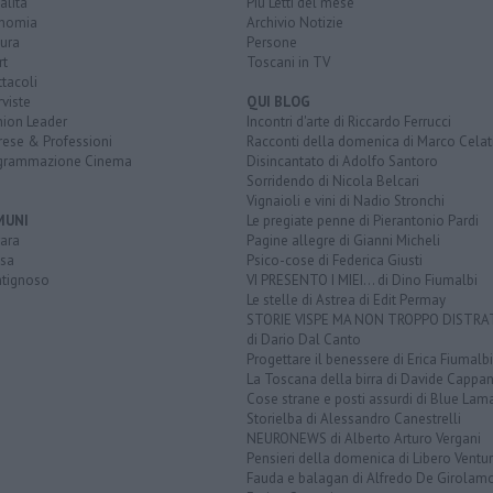
alità
Più Letti del mese
nomia
Archivio Notizie
ura
Persone
rt
Toscani in TV
tacoli
rviste
QUI BLOG
nion Leader
Incontri d'arte di Riccardo Ferrucci
rese & Professioni
Racconti della domenica di Marco Celat
grammazione Cinema
Disincantato di Adolfo Santoro
Sorridendo di Nicola Belcari
Vignaioli e vini di Nadio Stronchi
MUNI
Le pregiate penne di Pierantonio Pardi
ara
Pagine allegre di Gianni Micheli
sa
Psico-cose di Federica Giusti
tignoso
VI PRESENTO I MIEI... di Dino Fiumalbi
Le stelle di Astrea di Edit Permay
STORIE VISPE MA NON TROPPO DISTR
di Dario Dal Canto
Progettare il benessere di Erica Fiumalbi
La Toscana della birra di Davide Cappan
Cose strane e posti assurdi di Blue Lam
Storielba di Alessandro Canestrelli
NEURONEWS di Alberto Arturo Vergani
Pensieri della domenica di Libero Ventur
Fauda e balagan di Alfredo De Girolam