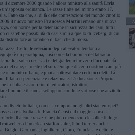
a il dicembre 2006 quando l’allora ministro alla sanità
Livia
ro un’apposita ordinanza. Le razze finite nel mirino erano 17,
alia. Fatto sta che, al di là delle contestazioni del mondo cinofilo
l 2009 il nuovo ministro
Francesca Martini
emanò una nuova
A
roga, con norme per la detenzione in sicurezza dei cani, tutti i
n ci sarebbe possibilità di casi simili a quello di Iceberg, di cui
 da distributore automatico di baci che di morsi.
la razza. Certo, le
selezioni
degli allevatori tendono a
del segugio è un paradigma, così come la bonomia del labrador
labrador, sulla coscia…) e del golden retriever o l’acquaticità
isica del cane, ci mette del suo. Dunque di certo esistono cani più
ione in ambito urbano, e guai a sottovalutare certi piccoletti. Lì
. Il fatto esperienziale e relazionale. L’educazione. Proprio
e in Italia esistono fior di educatori, istruttori,
tare l’uomo e il cane a sviluppare condotte virtuose che anzitutto
sto.
n divieto in Italia, come si comportano gli altri stati europei?
possesso e talvolta – in Francia è così dal maggio scorso –
erritorio di alcune razze. Che più o meno sono le solite: il dogo
 rottweiler o l’american staffordshire, il bull terrier anche.
a, Belgio, Germania, Inghilterra, Cipro, Francia si è detto, e