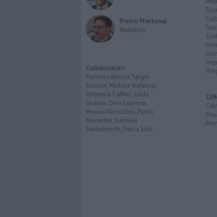
Attu
Eco
Cult
Pietro Mattonai
Spo
Redattore
Spet
Inte
Opi
Imp
Collaboratori
Pro
Marcella Bitozzi, Sergio
Braccini, Michele Bufalino,
Valentina Caffieri, Linda
CO
Giuliani, Dina Laurenzi,
Carr
Monica Nocciolini, Paolo
Mas
Nocentini, Gabriele
Mon
Santarnecchi, Paola Silvi.