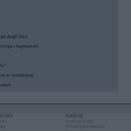
ge degli altri
rroga i legislatori
017
tece er mediodog!
scana
EGORIE
RUBRICHE
naca
Le notizie di oggi
tica
Più Letti della settimana