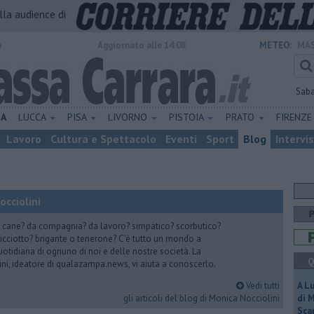
alla audience di
o
Aggiornato alle 14:08
METEO:
MAS
Sab
NA
LUCCA
PISA
LIVORNO
PISTOIA
PRATO
FIRENZ
Lavoro
Cultura e Spettacolo
Eventi
Sport
Blog
Intervi
cciolini
he cane? da compagnia? da lavoro? simpatico? scorbutico?
cciotto? brigante o tenerone? C'è tutto un mondo a
uotidiana di ognuno di noi e delle nostre società. La
Q
ni, ideatore di qualazampa.news, vi aiuta a conoscerlo.
Vedi tutti
A L
gli articoli del blog di Monica Nocciolini
di 
Scar