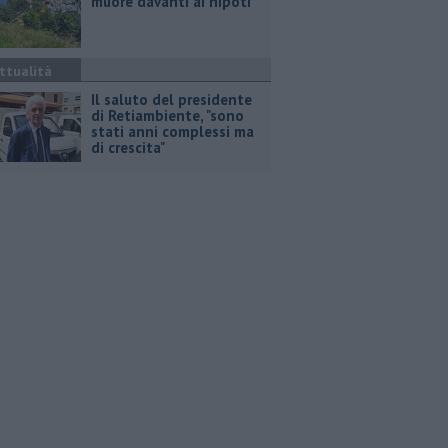
muore davanti ai nipoti
ttualità
Il saluto del presidente
di Retiambiente, "sono
stati anni complessi ma
di crescita"