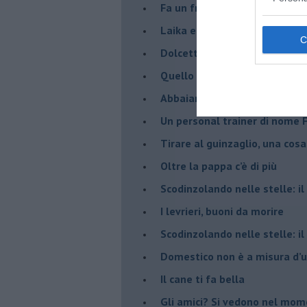
​Fa un freddo cane! Ma lui va 
Laika e gli altri cani in orbita
​Dolcetto o scherzetto? Se pe
Quello che i cani non dicono
Abbaiando si impara, il cane v
​Un personal trainer di nome 
​Tirare al guinzaglio, una cosa
Oltre la pappa c’è di più
​Scodinzolando nelle stelle: i
​I levrieri, buoni da morire
Scodinzolando nelle stelle: i
Domestico non è a misura d
​Il cane ti fa bella
​Gli amici? Si vedono nel mo