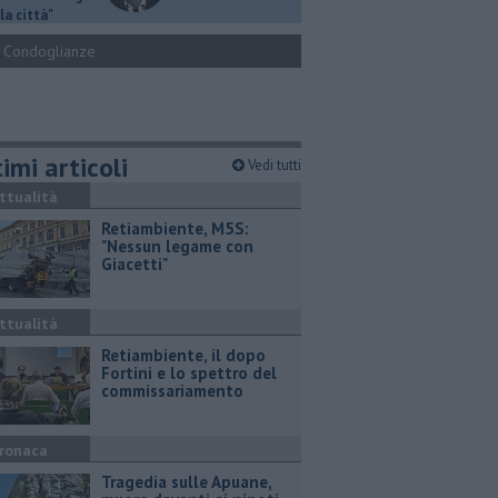
la città"
Condoglianze
imi articoli
Vedi tutti
ttualità
Retiambiente, M5S:
"Nessun legame con
Giacetti"
ttualità
Retiambiente, il dopo
Fortini e lo spettro del
commissariamento
ronaca
Tragedia sulle Apuane,