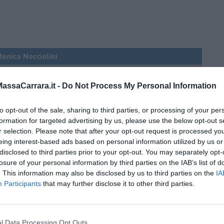
Monica Nocciolini
condivide col pet
ssaCarrara.it -
Do Not Process My Personal Information
“rispettami”
to opt-out of the sale, sharing to third parties, or processing of your per
n cocker…
formation for targeted advertising by us, please use the below opt-out s
r selection. Please note that after your opt-out request is processed y
eing interest-based ads based on personal information utilized by us or
n (quasi) tornate
disclosed to third parties prior to your opt-out. You may separately opt-
losure of your personal information by third parties on the IAB’s list of
. This information may also be disclosed by us to third parties on the
IA
ulla rotta di Colombo
Participants
that may further disclose it to other third parties.
renna vale?
mila
l Data Processing Opt Outs