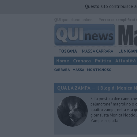
Questo sito contribuisce 
QUI
quotidiano online.
Percorso semplificat
TOSCANA
MASSA CARRARA
LUNIGIA
Home
Cronaca
Politica
Attualità
CARRARA
MASSA
MONTIGNOSO
QUA LA ZAMPA — il Blog di Monica No
Si fa presto a dire cane: c
pelandrone? magrolino o ci
quattro zampe, nella vita q
giornalista Monica Noccioli
Zampe in spalla!