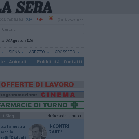
24°
34°
SA CARRARA
QuiNews.net
ato
08 Agosto 2026
E
SIENA
AREZZO
GROSSETO
ste
Animali
Pubblicità
Contatti
ui Blog
di Riccardo Ferrucci
INCONTRI
ucca la mostra
D'ARTE
Marcello
selli “Dialoghi