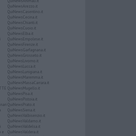
QuiNewsAnimali.it
QuiNewsArezzo.it
QuiNewsCasentino.it
QuiNewsCecina.it
QuiNewsChianti.it
QuiNewsCuoio.it
QuiNewsElba.it
i
QuiNewsEmpolese.it
QuiNewsFirenze.it
QuiNewsGarfagnana.it
QuiNewsGrosseto.it
QuiNewsLivorno.it
QuiNewsLucca.it
QuiNewsLunigiana.it
QuiNewsMaremma.it
QuiNewsMassaCarrara.it
ATTE
QuiNewsMugello.it
QuiNewsPisa.it
QuiNewsPistoia.it
nari
QuiNewsPrato.it
a
QuiNewsSiena.it
QuiNewsValbisenzio.it
QuiNewsValdarno.it
i
QuiNewsValdelsa.it
o e
QuiNewsValdera.it