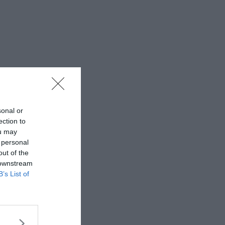
sonal or
ection to
ou may
 personal
out of the
 downstream
B’s List of