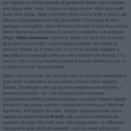
per l’appello su chi sia passato al giardinetto dietro casa e quando,
e se stava bene, male, di buono o cattivo umore. Naso-scan sulle
buste della spesa. Naso-infermiere dove ci sono ferite o traumi, per
scovare l’approssimarsi di crisi glicemiche o l’insorgere di varie
patologie oncologiche. Naso-detective nei teatri di crisi dopo sismi o
eventi alluvionali, alla ricerca di persone scomparse o di sostanze
illegali.
Naso nasissimo
, insomma, quello del cane che all’umano
gli fa altro che un baffo. I numeri parlano chiaro: 300 milioni di
recettori olfattivi lui, 6 milioni noi; il 12,5% di cervello dedicato a
decodificare i messaggi contenuti nelle molecole odorifere lui, l’1%
noi; tra i 18 e i 150 centimetri quadrati di epitelio olfattivo lui, tra i 2
e mezzo e i 4 noi. Non c’è partita.
Esiste tutto un mondo, nel naso del cane la cui stessa psicologia in
gran parte si costruisce sul suo senso primario che è appunto
l’olfatto. Un’attitudine che noi umani ci possiamo solo sognare, e
possiamo studiarla – sì – ma condannati per manifesta
incompetenza diretta a rimanere sempre un passo indietro rispetto
a tutto ciò che questo autentico superpotere canino può offrire ed
esprimere. Nell’utilizzo del naso, il tartufo sbaciucchievole che ci
esplora coi suoi teneri
sniff sniff
, tutti i cani sono infinitamente
superiori all’uomo. Non tutti, però, allo stesso modo. Le differenze
meccaniche sono piuttosto evidenti: i cani col muso schiacciato