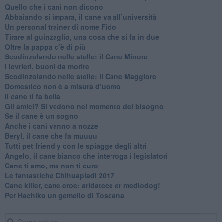
Quello che i cani non dicono
Abbaiando si impara, il cane va all’università
​Un personal trainer di nome Fido
​Tirare al guinzaglio, una cosa che si fa in due
Oltre la pappa c’è di più
​Scodinzolando nelle stelle: il Cane Minore
​I levrieri, buoni da morire
Scodinzolando nelle stelle: il Cane Maggiore
Domestico non è a misura d’uomo
​Il cane ti fa bella
​Gli amici? Si vedono nel momento del bisogno
​Se il cane è un sogno
Anche i cani vanno a nozze
Beryl, il cane che fa muuuu
Tutti pet friendly con le spiagge degli altri
Angelo, il cane bianco che interroga i legislatori
​Cane ti amo, ma non ti curo
Le fantastiche Chihuapiadi 2017
Cane killer, cane eroe: aridatece er mediodog!
Per Hachiko un gemello di Toscana