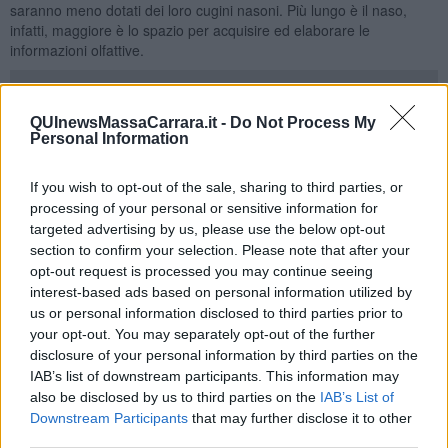
saranno meno dotati dei loro cugini nasoni. Più lungo è il naso,
infatti, maggiore è lo spazio per acquisire ed elaborare le
informazioni olfattive.
QUInewsMassaCarrara.it -
Do Not Process My
Personal Information
Ma anche tra i cani nasuti ci sono differenze. Aspira a pieni polmoni
quantità d’aria da farci pensare “oddio ora vola”? Allora lui è un
cane a
‘teleolfatto’
(
Teleosofron
). Un pointer, ad esempio, o
If you wish to opt-out of the sale, sharing to third parties, or
comunque i cani le cui canne nasali sono dritte o con deliziosa
processing of your personal or sensitive information for
incurvatura ‘alla francese’. In tutta quell’aria che inala sono
targeted advertising by us, please use the below opt-out
contenute microparticelle odorose che lo condurranno, attraverso
section to confirm your selection. Please note that after your
un cono impalpabile, fino all’oggetto della ricerca sia esso preda di
opt-out request is processed you may continue seeing
caccia o altro target.
interest-based ads based on personal information utilized by
Mette le narici a terra e non le rialza più a costo di inciampare con
us or personal information disclosed to third parties prior to
comici ruzzoloni? Ecco a voi il cane a
‘megaolfatto’
(
Microsfron
)
your opt-out. You may separately opt-out of the further
che scandaglia piste a terra con inalazioni brevi e rapide utilizzando
disclosure of your personal information by third parties on the
il naso come una specie di microscopio dell’invisibile agli occhi.
IAB’s list of downstream participants. This information may
Questi cani, il cui emblema è quel segugio di Sant’Uberto o
also be disclosed by us to third parties on the
IAB’s List of
bloodhound noto come icona dei cani molecolari, avranno spesso
Downstream Participants
that may further disclose it to other
orecchie lunghe lunghissime. Perché? Perché durante il percorso
third parties.