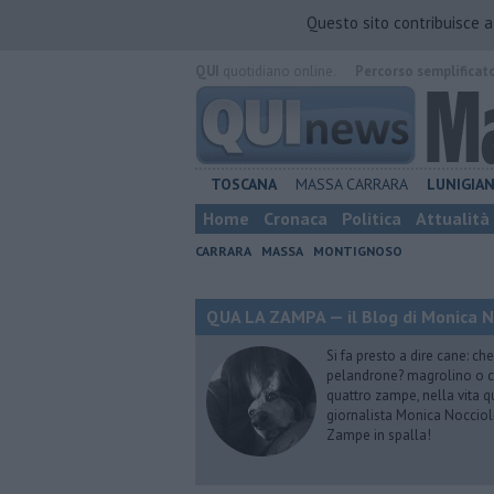
Questo sito contribuisce 
QUI
quotidiano online.
Percorso semplificat
TOSCANA
MASSA CARRARA
LUNIGIA
Home
Cronaca
Politica
Attualità
CARRARA
MASSA
MONTIGNOSO
QUA LA ZAMPA — il Blog di Monica No
Si fa presto a dire cane: c
pelandrone? magrolino o ci
quattro zampe, nella vita q
giornalista Monica Noccioli
Zampe in spalla!