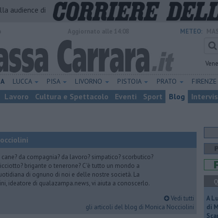
alla audience di
o
Aggiornato alle 14:08
METEO:
MAS
Vene
NA
LUCCA
PISA
LIVORNO
PISTOIA
PRATO
FIRENZ
Lavoro
Cultura e Spettacolo
Eventi
Sport
Blog
Intervi
cciolini
he cane? da compagnia? da lavoro? simpatico? scorbutico?
cciotto? brigante o tenerone? C'è tutto un mondo a
uotidiana di ognuno di noi e delle nostre società. La
Q
ni, ideatore di qualazampa.news, vi aiuta a conoscerlo.
Vedi tutti
A L
gli articoli del blog di Monica Nocciolini
di 
Scar