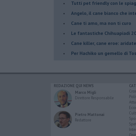
Tutti pet friendly con le spiag
Angelo, il cane bianco che inte
​Cane ti amo, ma non ti curo
Le fantastiche Chihuapiadi 2
Cane killer, cane eroe: arida
Per Hachiko un gemello di To
REDAZIONE QUI NEWS
CAT
Cro
Marco Migli
Poli
Direttore Responsabile
Attu
Eco
Cult
Pietro Mattonai
Spo
Redattore
Spet
Inte
Opi