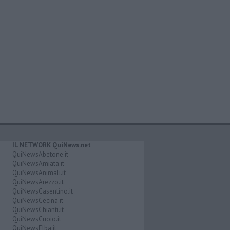
IL NETWORK QuiNews.net
QuiNewsAbetone.it
QuiNewsAmiata.it
QuiNewsAnimali.it
QuiNewsArezzo.it
QuiNewsCasentino.it
QuiNewsCecina.it
QuiNewsChianti.it
QuiNewsCuoio.it
QuiNewsElba.it