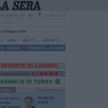
25°
35°
SA CARRARA
QuiNews.net
rdì
07 Agosto 2026
E
SIENA
AREZZO
GROSSETO
ste
Animali
Pubblicità
Contatti
ui Blog
di Riccardo Ferrucci
INCONTRI
ucca la mostra
D'ARTE
Marcello
selli “Dialoghi