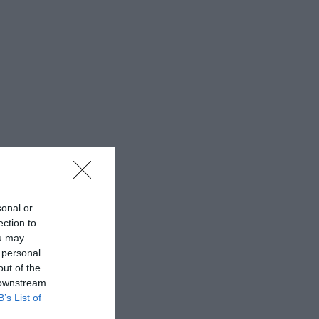
sonal or
ection to
ou may
 personal
out of the
 downstream
B’s List of