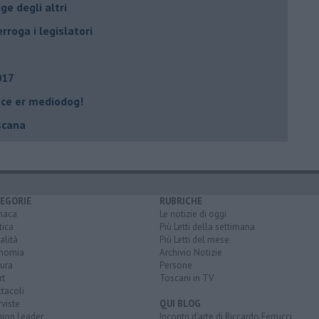
ge degli altri
rroga i legislatori
017
tece er mediodog!
scana
EGORIE
RUBRICHE
naca
Le notizie di oggi
tica
Più Letti della settimana
alità
Più Letti del mese
nomia
Archivio Notizie
ura
Persone
rt
Toscani in TV
tacoli
rviste
QUI BLOG
nion Leader
Incontri d'arte di Riccardo Ferrucci