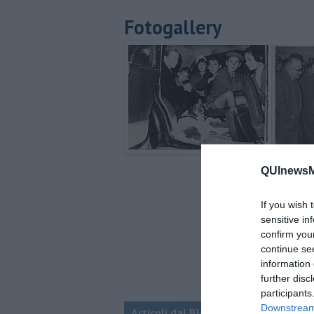
Fotogallery
QUInewsMa
If you wish 
sensitive in
confirm you
continue se
information 
further disc
participants
Downstream 
Articoli dal Blog “Qua la zampa” di 