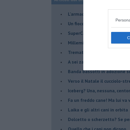
​L'armadietto dei farmaci? Si 
Persona
Un fiocchetto giallo per dire 
​SuperCani? In principio era u
​Millemila sfumature di naso
Tremate, le processionarie so
A sei zampe oltre la vita
​Banda bassotti in adozione s
Verso il Natale il cucciolo-st
Iceberg? Una, nessuna, cento
​Fa un freddo cane! Ma lui va 
Laika e gli altri cani in orbita
​Dolcetto o scherzetto? Se pe
Quello che i cani non dicono