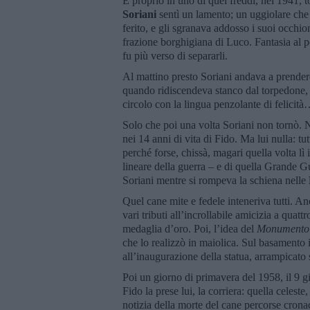
E proprio in uno di quei freddi, nel 1941, 
Soriani
sentì un lamento; un uggiolare che
ferito, e gli sgranava addosso i suoi occhio
frazione borghigiana di Luco. Fantasia al p
fu più verso di separarli.
Al mattino presto Soriani andava a prendere
quando ridiscendeva stanco dal torpedone, Fid
circolo con la lingua penzolante di felicità…
Solo che poi una volta Soriani non tornò. N
nei 14 anni di vita di Fido. Ma lui nulla: tu
perché forse, chissà, magari quella volta lì
lineare della guerra – e di quella Grande 
Soriani mentre si rompeva la schiena nelle
Quel cane mite e fedele inteneriva tutti. An
vari tributi all’incrollabile amicizia a qua
medaglia d’oro. Poi, l’idea del
Monumento 
che lo realizzò in maiolica. Sul basamento i
all’inaugurazione della statua, arrampicato
Poi un giorno di primavera del 1958, il 9
Fido la prese lui, la corriera: quella celest
notizia della morte del cane percorse cronach