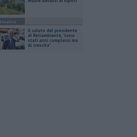
muore davanti ai nipoti
ttualità
Il saluto del presidente
di Retiambiente, "sono
stati anni complessi ma
di crescita"