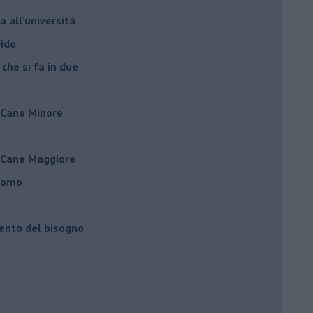
a all’università
Fido
 che si fa in due
l Cane Minore
l Cane Maggiore
’uomo
mento del bisogno