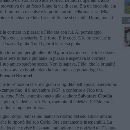
tornando dal suo lavoro alle Fornaci Brunori l’operaio
Carlo
 proveniva da un fosso lungo la via di casa. Era un cucciolo, era
ni. L’uomo lo raccolse e lo portò con sé, nella sua casa della
otere: lo chiamò Fido. Lo curò finché si ristabilì. Dopo, non ci
A
 la corriera in piazza; e Fido era con lui. Al pomeriggio,
o era a aspettarlo. E le feste. E le code. E le trotterellate in
 Pazzo di gioia. Tutti i giorni la stessa gioia.
on tornò più per gli oltre 5000 giorni lavorativi che trascorsero
tte le sere tornava puntuale in piazza e aspettava la corriera
 il suo amico sarebbe sceso. Non lo sapeva, Fido, che la brutalità
Guerra – aveva bombardato la loro amicizia portandogli via
Fornaci Brunori
.
che le istituzioni che, malgrado la rigidità dell’epoca, riservarono
ttro zampe fino, il 9 novembre 1957, a conferire a Fido una
al cane Fido
, commissionato allo scultore
Salvatore Cipolla
n pietra, la dedica: «A Fido, esempio di fedeltà». E Fido era lì,
 su due zampe per rimirarsi.
 giugno, dopo l’ennesimo mancato ritorno del suo amico umano
e, che lo riportò dal suo Carlo. Ora eternamente inseparabili. La
e locali e riviste blasonate, radiogiornali e notiziari dell’Istituto