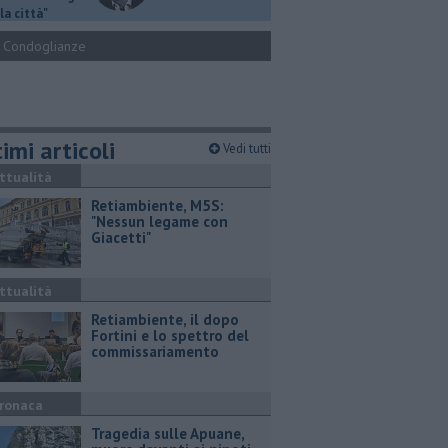
la città"
Condoglianze
imi articoli
Vedi tutti
ttualità
Retiambiente, M5S:
"Nessun legame con
Giacetti"
ttualità
Retiambiente, il dopo
Fortini e lo spettro del
commissariamento
ronaca
Tragedia sulle Apuane,