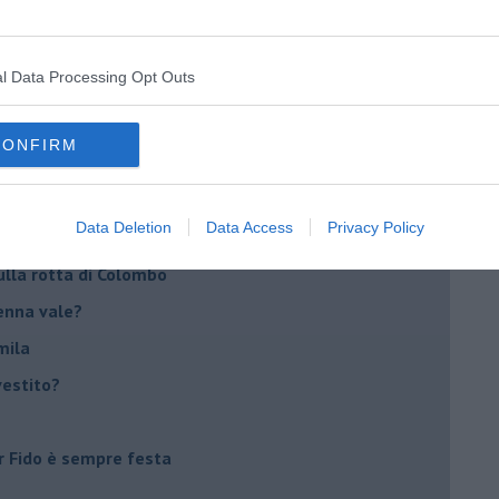
condivide col pet
l Data Processing Opt Outs
“rispettami”
n cocker…
CONFIRM
n (quasi) tornate
Data Deletion
Data Access
Privacy Policy
ulla rotta di Colombo
renna vale?
mila
vestito?
r Fido è sempre festa