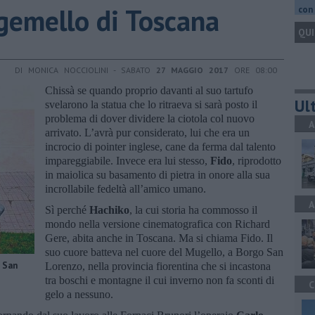
gemello di Toscana
con 
QUI
DI MONICA NOCCIOLINI - SABATO
27 MAGGIO 2017
ORE 08:00
Chissà se quando proprio davanti al suo tartufo
Ult
svelarono la statua che lo ritraeva si sarà posto il
problema di dover dividere la ciotola col nuovo
A
arrivato. L’avrà pur considerato, lui che era un
incrocio di pointer inglese, cane da ferma dal talento
impareggiabile. Invece era lui stesso,
Fido
, riprodotto
in maiolica su basamento di pietra in onore alla sua
incrollabile fedeltà all’amico umano.
A
Sì perché
Hachiko
, la cui storia ha commosso il
mondo nella versione cinematografica con Richard
Gere, abita anche in Toscana. Ma si chiama Fido. Il
suo cuore batteva nel cuore del Mugello, a Borgo San
o San
Lorenzo, nella provincia fiorentina che si incastona
tra boschi e montagne il cui inverno non fa sconti di
C
gelo a nessuno.