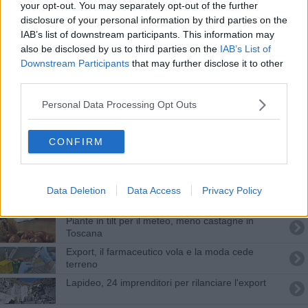
your opt-out. You may separately opt-out of the further
Ponte crollato, le opere toscane di Morandi
disclosure of your personal information by third parties on the
IAB’s list of downstream participants. This information may
Attivista fermato in Turchia interrompe i farmaci
also be disclosed by us to third parties on the
IAB’s List of
Downstream Participants
that may further disclose it to other
Fermato in Turchia, si mobilita la Farnesina
third parties.
Tennis, Musetti trionfa nel torneo Itf di Antalya
Personal Data Processing Opt Outs
Al posto del marmo, le balle di rifiuti speciali
CONFIRM
Ceccarelli batte Jacobs, è lui il campione italiano
nei 60 metri
Data Deletion
Data Access
Privacy Policy
Samuele Ceccarelli è oro nei 60 metri
Piante in tilt per il meteo, meno castagne in
Toscana
Export, il farmaceutico vola e la moda cede
terreno
Lapideo, 24 imprenditori per rilanciare l'export