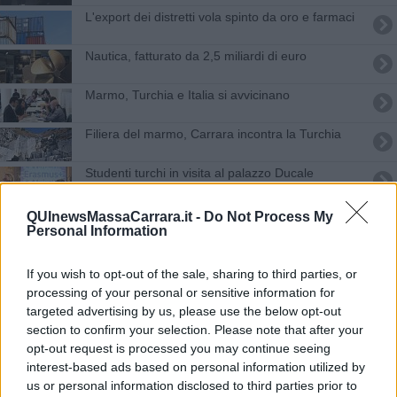
L'export dei distretti vola spinto da oro e farmaci
Nautica, fatturato da 2,5 miliardi di euro
Marmo, Turchia e Italia si avvicinano
Filiera del marmo, Carrara incontra la Turchia
Studenti turchi in visita al palazzo Ducale
Il Marmo riceve la Turchia
QUInewsMassaCarrara.it -
Do Not Process My
Personal Information
Tele e disegni, via all'antologica su Nino Tirinnanzi
If you wish to opt-out of the sale, sharing to third parties, or
Carrello della spesa, i cibi più pericolosi per la
processing of your personal or sensitive information for
salute
targeted advertising by us, please use the below opt-out
section to confirm your selection. Please note that after your
Seatc arricchisce la propria offerta
opt-out request is processed you may continue seeing
interest-based ads based on personal information utilized by
Rendez-vous in Camera di Commercio
us or personal information disclosed to third parties prior to