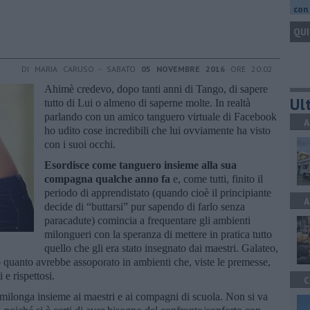
con 
QUI
DI MARIA CARUSO - SABATO
05 NOVEMBRE 2016
ORE 20:02
Ahimè credevo, dopo tanti anni di Tango, di sapere
Ult
tutto di Lui o almeno di saperne molte. In realtà
parlando con un amico tanguero virtuale di Facebook
A
ho udito cose incredibili che lui ovviamente ha visto
con i suoi occhi.
Esordisce come tanguero insieme alla sua
compagna qualche anno fa
e, come tutti, finito il
periodo di apprendistato (quando cioè il principiante
A
decide di “buttarsi” pur sapendo di farlo senza
paracadute) comincia a frequentare gli ambienti
milongueri con la speranza di mettere in pratica tutto
quello che gli era stato insegnato dai maestri. Galateo,
o quanto avrebbe assoporato in ambienti che, viste le premesse,
 e rispettosi.
C
milonga insieme ai maestri e ai compagni di scuola. Non si va