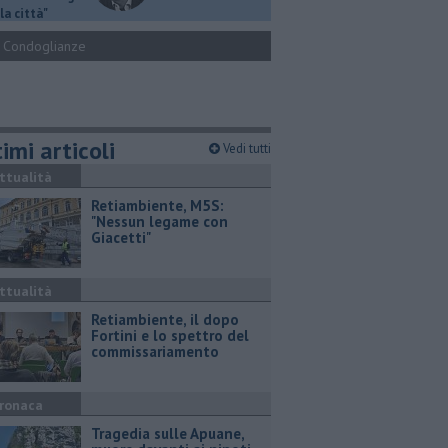
la città"
Condoglianze
imi articoli
Vedi tutti
ttualità
Retiambiente, M5S:
"Nessun legame con
Giacetti"
ttualità
Retiambiente, il dopo
Fortini e lo spettro del
commissariamento
ronaca
Tragedia sulle Apuane,