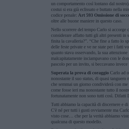
un comportamento così lontano dal nostro), 
costui si era già eclissato e buttato nella m
codice penale:
Art 593 Omissione di socc
oltre alle buone maniere in questo caso.
Nello scorrere del tempo Carlo si accorge che
considerare affatto tutti gli altri presenti
finita la cavalleria?”. “Che fine a fatto lo 
delle feste private e ve ne state per i fatti 
quanto stava osservando, la sua attenzione 
malcapitatamente inciampavano con le donn
pascolo per un invito, si beccavano invece 
Superata la prova di coraggio
Carlo ad og
nonostante il suo status, di quasi tanguero 
che semmai un giorno condividerà con me pe
come fosse ieri ma nonostante tutto il nos
fortunatamente non sono tutti così. Difatti D
Tutti abbiamo la capacità di discernere e di
C'è né per tutti i gusti ovviamente ma Carl
visto cose… che per la verità abbiamo visto 
qualcuna di questo modello.