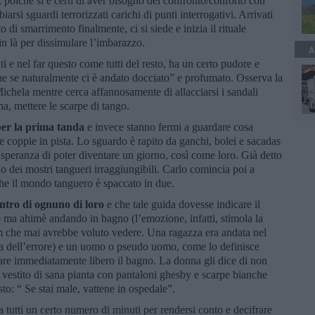
a, poiché si è certi di aver bisogno del confronto/conforto con
arsi sguardi terrorizzati carichi di punti interrogativi. Arrivati
 di smarrimento finalmente, ci si siede e inizia il rituale
in là per dissimulare l’imbarazzo.
A
nti e nel far questo come tutti del resto, ha un certo pudore e
he se naturalmente ci è andato docciato” e profumato. Osserva la
Michela mentre cerca affannosamente di allacciarsi i sandali
a, mettere le scarpe di tango.
er la prima tanda
e invece stanno fermi a guardare cosa
 coppie in pista. Lo sguardo è rapito da ganchi, bolei e sacadas
i speranza di poter diventare un giorno, così come loro. Già detto
no dei mostri tangueri irraggiungibili. Carlo comincia poi a
 che il mondo tanguero è spaccato in due.
entro di ognuno di loro
e che tale guida dovesse indicare il
ma ahimè andando in bagno (l’emozione, infatti, stimola la
ilm che mai avrebbe voluto vedere. Una ragazza era andata nel
ta dell’errore) e un uomo o pseudo uomo, come lo definisce
iare immediatamente libero il bagno. La donna gli dice di non
ro vestito di sana pianta con pantaloni ghesby e scarpe bianche
to: “ Se stai male, vattene in ospedale”.
a tutti un certo numero di minuti per rendersi conto e decifrare