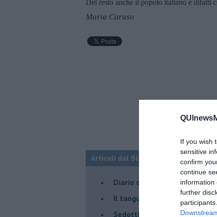
Del resto anche il popolo italiano è difatti
Maria Caruso
QUInewsMa
If you wish 
sensitive in
Articoli dal Blog “Parole milonguere
confirm you
continue se
Diario di una tanghera
information 
further disc
Il tanguero che entra in pista
participants
Downstream 
Sedotti e abbandonati nel ta