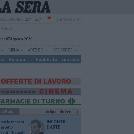
25°
35°
SA CARRARA
QuiNews.net
rdì
07 Agosto 2026
E
SIENA
AREZZO
GROSSETO
ste
Animali
Pubblicità
Contatti
ui Blog
di Riccardo Ferrucci
INCONTRI
ucca la mostra
D'ARTE
Marcello
selli “Dialoghi