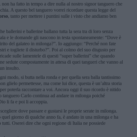
non ha fatto in tempo a dire nulla al nostro signor tanguero che
ischia. A questo bel tanguero vorrei ricordare questa legge del
orso
, tanto per mettere i puntini sulle i visto che andiamo ben
 ballerini e ballerine ballano tutta la sera tra di loro senza
 in sala e le domande gli nascono in testa spontaneamente: “Dove è
spirito del galateo in milonga?”. Io aggiungo: “Perché non fate
vostri e togliete il disturbo?”. Poi al colmo del suo disgusto per
ricade sulle lamentele di questi “super ballerini” che quando
e sedute compostamente in attesa di quei tangueri che vanno al
un insulto.
ni modo, si butta nella ronda e per quella sera balla tantissimo
non glielo permettesse, ma come lui dice, questa è un’altra storia
r poterla raccontare a voi. Ancora oggi il suo ricordo è nitido
tro tanguero Carlo continua ad andare in milonga poiché
io li fa e poi li accoppia.
 scegliere dove passare e gustarsi le proprie serate in milonga.
o quel giorno di qualche anno fa, è andato in una milonga e ha
tutti. Oserei dire che ogni regione di Italia ne possiede