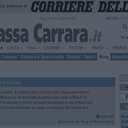
alla audience di
o
Aggiornato alle 14:08
METEO:
MAS
Vene
NA
LUCCA
PISA
LIVORNO
PISTOIA
PRATO
FIRENZ
Lavoro
Cultura e Spettacolo
Eventi
Sport
Blog
Intervi
ria Caruso
vivere” è il primo libro che ha scritto dopo aver visto il
Venezuela ed aver fatto il primo ocho atràs a Pisa. E' in
i ha abitato in Sicilia. Le piace raccontarsi e raccontare con
Q
er la testa ballando un tango in milonga. Su Facebook è
Vedi tutti
A L
gli articoli del blog di Maria Caruso
di 
Scar