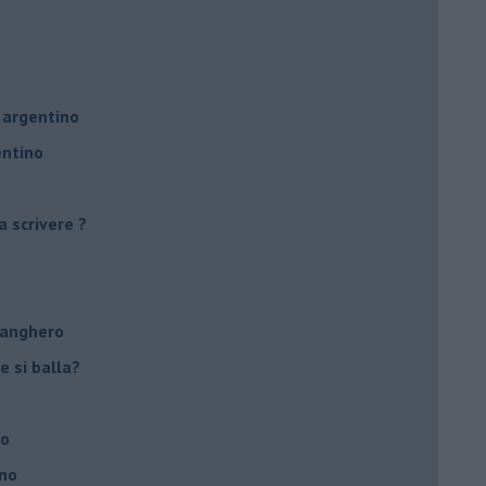
 argentino
entino
a scrivere ?
tanghero
e si balla?
no
ino