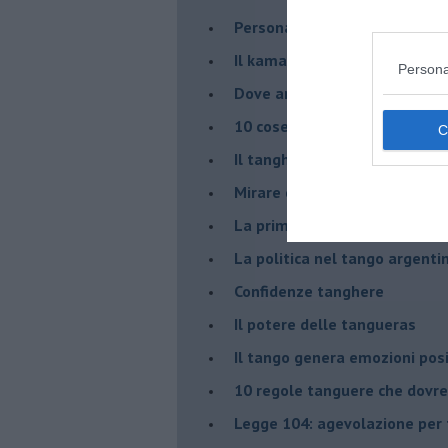
Personalità tanguera
Il kamasutango
Persona
Dove andiamo stasera?
10 cose da non dire a fine ta
Il tanghero odioso
Mirare con la PNL
La prima volta
La politica nel tango argenti
Confidenze tanghere
Il potere delle tangueras
Il tango genera emozioni posi
10 regole tanguere che dov
Legge 104: agevolazione per 