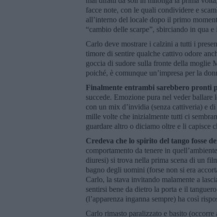
mai difatti da soli in milonga la prima volt
facce note, con le quali condividere e scambi
all’interno del locale dopo il primo momento
“cambio delle scarpe”, sbirciando in qua e 
Carlo deve mostrare i calzini a tutti i prese
timore di sentire qualche cattivo odore anc
goccia di sudore sulla fronte della moglie 
poiché, è comunque un’impresa per la donn
Finalmente entrambi sarebbero pronti p
succede. Emozione pura nel veder ballare le
con un mix d’invidia (senza cattiveria) e d
mille volte che inizialmente tutti ci sembra
guardare altro o diciamo oltre e li capisce
Credeva che lo spirito del tango fosse d
comportamento da tenere in quell’ambiente 
diuresi) si trova nella prima scena di un f
bagno degli uomini (forse non si era accor
Carlo, la stava invitando malamente a lasc
sentirsi bene da dietro la porta e il tangue
(l’apparenza inganna sempre) ha così rispos
Carlo rimasto paralizzato e basito (occorre 