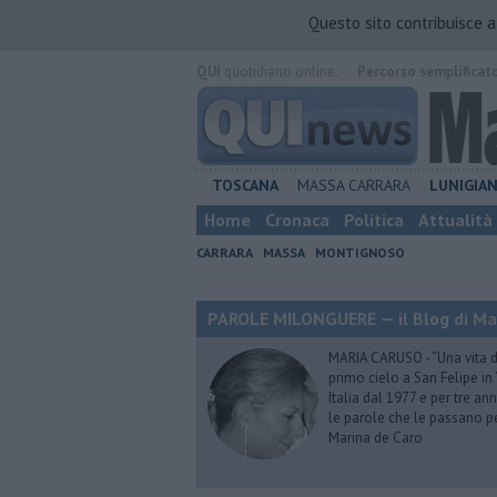
Questo sito contribuisce 
QUI
quotidiano online.
Percorso semplificat
TOSCANA
MASSA CARRARA
LUNIGIA
Home
Cronaca
Politica
Attualità
CARRARA
MASSA
MONTIGNOSO
PAROLE MILONGUERE — il Blog di Ma
MARIA CARUSO - “Una vita da 
primo cielo a San Felipe in 
Italia dal 1977 e per tre ann
le parole che le passano p
Marina de Caro