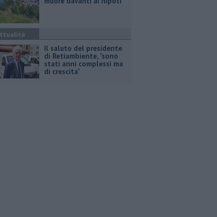
muore davanti ai nipoti
ttualità
Il saluto del presidente
di Retiambiente, "sono
stati anni complessi ma
di crescita"