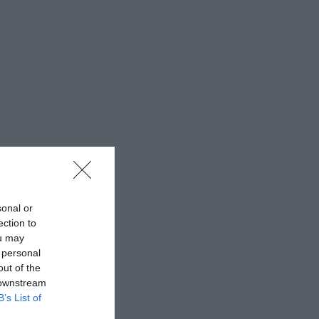
sonal or
ection to
ou may
 personal
out of the
 downstream
B’s List of