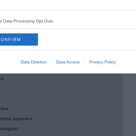
l Data Processing Opt Outs
nda
CONFIRM
Data Deletion
Data Access
Privacy Policy
no
tive
remmo imparare
tangueri