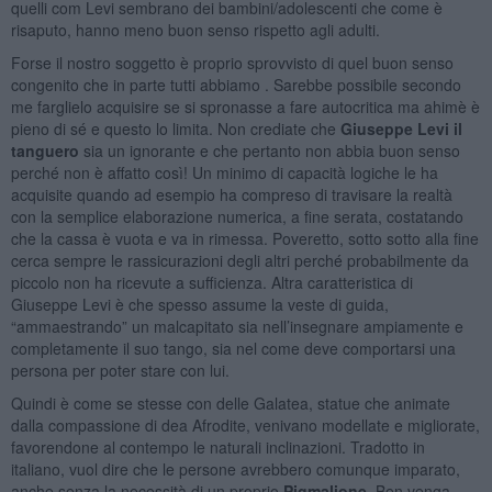
quelli com Levi sembrano dei bambini/adolescenti che come è
risaputo, hanno meno buon senso rispetto agli adulti.
Forse il nostro soggetto è proprio sprovvisto di quel buon senso
congenito che in parte tutti abbiamo . Sarebbe possibile secondo
me farglielo acquisire se si spronasse a fare autocritica ma ahimè è
pieno di sé e questo lo limita. Non crediate che
Giuseppe Levi il
tanguero
sia un ignorante e che pertanto non abbia buon senso
perché non è affatto così! Un minimo di capacità logiche le ha
acquisite quando ad esempio ha compreso di travisare la realtà
con la semplice elaborazione numerica, a fine serata, costatando
che la cassa è vuota e va in rimessa. Poveretto, sotto sotto alla fine
cerca sempre le rassicurazioni degli altri perché probabilmente da
piccolo non ha ricevute a sufficienza. Altra caratteristica di
Giuseppe Levi è che spesso assume la veste di guida,
“ammaestrando” un malcapitato sia nell’insegnare ampiamente e
completamente il suo tango, sia nel come deve comportarsi una
persona per poter stare con lui.
Quindi è come se stesse con delle Galatea, statue che animate
dalla compassione di dea Afrodite, venivano modellate e migliorate,
favorendone al contempo le naturali inclinazioni. Tradotto in
italiano, vuol dire che le persone avrebbero comunque imparato,
anche senza la necessità di un proprio
Pigmalione
. Ben venga