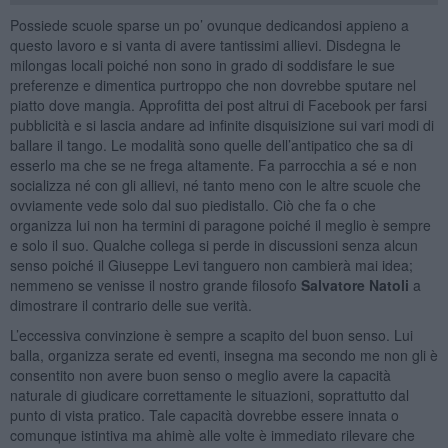
Possiede scuole sparse un po’ ovunque dedicandosi appieno a
questo lavoro e si vanta di avere tantissimi allievi. Disdegna le
milongas locali poiché non sono in grado di soddisfare le sue
preferenze e dimentica purtroppo che non dovrebbe sputare nel
piatto dove mangia. Approfitta dei post altrui di Facebook per farsi
pubblicità e si lascia andare ad infinite disquisizione sui vari modi di
ballare il tango. Le modalità sono quelle dell’antipatico che sa di
esserlo ma che se ne frega altamente. Fa parrocchia a sé e non
socializza né con gli allievi, né tanto meno con le altre scuole che
ovviamente vede solo dal suo piedistallo. Ciò che fa o che
organizza lui non ha termini di paragone poiché il meglio è sempre
e solo il suo. Qualche collega si perde in discussioni senza alcun
senso poiché il Giuseppe Levi tanguero non cambierà mai idea;
nemmeno se venisse il nostro grande filosofo
Salvatore Natoli
a
dimostrare il contrario delle sue verità.
L’eccessiva convinzione è sempre a scapito del buon senso. Lui
balla, organizza serate ed eventi, insegna ma secondo me non gli è
consentito non avere buon senso o meglio avere la capacità
naturale di giudicare correttamente le situazioni, soprattutto dal
punto di vista pratico. Tale capacità dovrebbe essere innata o
comunque istintiva ma ahimè alle volte è immediato rilevare che