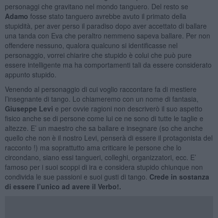
personaggi che gravitano nel mondo tanguero. Del resto se
Adamo
fosse stato tanguero avrebbe avuto il primato della
stupidità, per aver perso il paradiso dopo aver accettato di ballare
una tanda con Eva che peraltro nemmeno sapeva ballare. Per non
offendere nessuno, qualora qualcuno si identificasse nel
personaggio, vorrei chiarire che stupido è colui che può pure
essere intelligente ma ha comportamenti tali da essere considerato
appunto stupido.
Venendo al personaggio di cui voglio raccontare fa di mestiere
l’insegnante di tango. Lo chiameremo con un nome di fantasia,
Giuseppe Levi
e per ovvie ragioni non descriverò il suo aspetto
fisico anche se di persone come lui ce ne sono di tutte le taglie e
altezze. E’ un maestro che sa ballare e insegnare (so che anche
quello che non è il nostro Levi, penserà di essere il protagonista del
racconto !) ma soprattutto ama criticare le persone che lo
circondano, siano essi tangueri, colleghi, organizzatori, ecc. E’
famoso per i suoi scoppi di ira e considera stupido chiunque non
condivida le sue passioni e suoi gusti di tango.
Crede in sostanza
di essere l’unico ad avere il Verbo!.