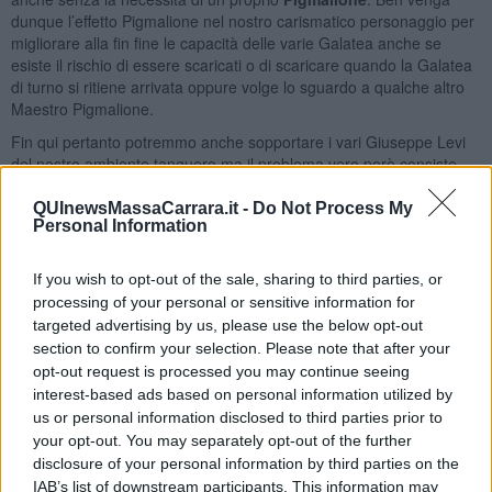
dunque l’effetto Pigmalione nel nostro carismatico personaggio per
migliorare alla fin fine le capacità delle varie Galatea anche se
esiste il rischio di essere scaricati o di scaricare quando la Galatea
di turno si ritiene arrivata oppure volge lo sguardo a qualche altro
Maestro Pigmalione.
Fin qui pertanto potremmo anche sopportare i vari Giuseppe Levi
del nostro ambiente tanguero ma il problema vero però consiste
nel fatto che spesso questi “maestri” non rispettano
i dieci
comandamenti del comportamento etico tanguero
:
QUInewsMassaCarrara.it -
Do Not Process My
Personal Information
Essere presente nelle milongas con il proprio gruppo di
allievi.
If you wish to opt-out of the sale, sharing to third parties, or
Essere trasparente e leale con i propri allievi.
processing of your personal or sensitive information for
Fare squadra, teamwork, con tutti e non insegnare da solo
targeted advertising by us, please use the below opt-out
Non vivere di apparenza
Non avere un atteggiamento negativo e non guardare tutti
section to confirm your selection. Please note that after your
cercandone i difetti piuttosto che i pregi
opt-out request is processed you may continue seeing
Non pensare solo al guadagno
interest-based ads based on personal information utilized by
Avere capacità organizzative non solo per le proprie iniziative
us or personal information disclosed to third parties prior to
Parlare con gli allievi delle altre scuole senza cercare di
your opt-out. You may separately opt-out of the further
portare acqua al proprio mulino
disclosure of your personal information by third parties on the
Cooperare con le altre associazioni per il bene della
IAB’s list of downstream participants. This information may