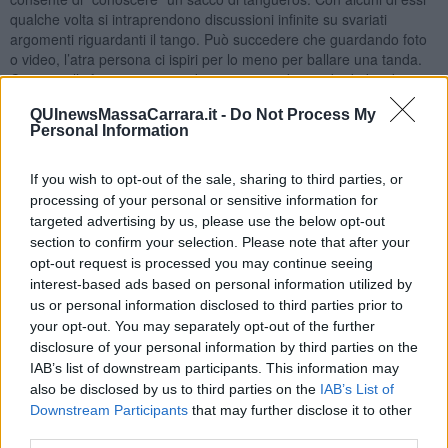
qualche volta si intraprendono discussioni infinite su svariati
argomenti riguardanti il tango. Può succedere che guardando foto
o video, l’atra persona ci ispiri per lo meno per ballare una tanda.
Comincia l’infinita sequenza di messaggi e di scambi di desideri
reciproci di poter realizzare, quanto meno, il sogno di una tanda.
QUInewsMassaCarrara.it -
Do Not Process My
Accordi vari, organizzare gli impegni già presi di entrambi per
Personal Information
vedere se riesce l’abbinamento che consente l’incontro.
Stranamente, nemmeno in questo caso si riesce a concludere
niente di tutto ciò che l’altra persona ha voluto farci credere, grazie
If you wish to opt-out of the sale, sharing to third parties, or
alle bugie usate come passepartout, per accedere alla nostra
processing of your personal or sensitive information for
mente e invogliarci a vivere qualcosa di diverso.
targeted advertising by us, please use the below opt-out
section to confirm your selection. Please note that after your
Questi tangueros sono i classici
killer seriali
virtuali
che di danni
opt-out request is processed you may continue seeing
ne fanno pochi per la verità, ma che alla fine, deludono
interest-based ads based on personal information utilized by
ugualmente. Eh si, il mondo del tango contiene anche questi aspetti
us or personal information disclosed to third parties prior to
poco profondi, superficiali, di poco spessore e del resto rispecchia
your opt-out. You may separately opt-out of the further
la società di oggi, in cui sono tutti a testa bassa a guardare i
cellulari invece di costruire relazioni e di vivere la vita realmente. La
disclosure of your personal information by third parties on the
noia è la causa di tutti i male ma per fortuna c’è il tango con le
IAB’s list of downstream participants. This information may
tande che ci fanno sognare e vivere intense emozioni sublimando
also be disclosed by us to third parties on the
IAB’s List of
ciò che non c’è perché difficilmente si trova qualcos’altro. Buon
Downstream Participants
that may further disclose it to other
tango tangueros!
third parties.