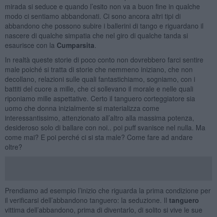
mirada si seduce e quando l’esito non va a buon fine in qualche
modo ci sentiamo abbandonati. Ci sono ancora altri tipi di
abbandono che possono subire i ballerini di tango e riguardano il
nascere di qualche simpatia che nel giro di qualche tanda si
esaurisce con la
Cumparsita
.
In realtà queste storie di poco conto non dovrebbero farci sentire
male poiché si tratta di storie che nemmeno iniziano, che non
decollano, relazioni sulle quali fantastichiamo, sogniamo, con i
battiti del cuore a mille, che ci sollevano il morale e nelle quali
riponiamo mille aspettative. Certo il tanguero corteggiatore sia
uomo che donna inizialmente si materializza come
interessantissimo, attenzionato all’altro alla massima potenza,
desideroso solo di ballare con noi.. poi puff svanisce nel nulla. Ma
come mai? E poi perché ci si sta male? Come fare ad andare
oltre?
Prendiamo ad esempio l’inizio che riguarda la prima condizione per
il verificarsi dell’abbandono tanguero: la seduzione. Il
tanguero
vittima dell’abbandono, prima di diventarlo, di solito si vive le sue