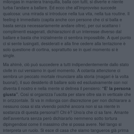
milongas in maniera tranquilla, balla con tutti, si diverte e niente
turba l’andare a ballare. Ed ecco che all’improvviso succede
qualcosa: una mirada si introduce nella tua vita, nella tua routine. Il
feeling è immediato (capita anche con persone che ci si balla e
basta senza necessariamente andare oltre), per cui scattano i
complimenti esagerati, dichiarazioni di un interesse diverso dal
ballare e basta che inizialmente ci sembra impossibile. A quel punto
ci si sente lusingati, desiderati e alla fine cedere alla tentazione è
solo questione di cortina, soprattutto se in quel momento si è
single.
Ma ahimè, ciò può succedere a tutti indipendentemente dallo stato
civile in cui versiamo in quel momento. A cotanta attenzione ci
sembra un peccato mortale rinunciare alla storia (magari è la volta
buona!), il suo desiderio di ballare solo ed esclusivamente con noi
diventa il nostro e nella mente si delinea il pensiero:
“E’ la persona
giusta”
. Così si organizza l’uscita per stare oltre sia in verticale che
in orizzontale. Si va in milonga con discrezione per non dichiarare a
nessuno cosa si sta vivendo poiché ancora non si sa niente in
sostanza di questa persona!!! Chi è? Uno/a che ci sa fare. Amante
dell’avventura senza però dichiararlo nemmeno sotto tortura
dipingendosi come il massimo che si possa avere. Nel tango si
interpreta un ruolo. Si esce di casa che siamo tangueros già prima