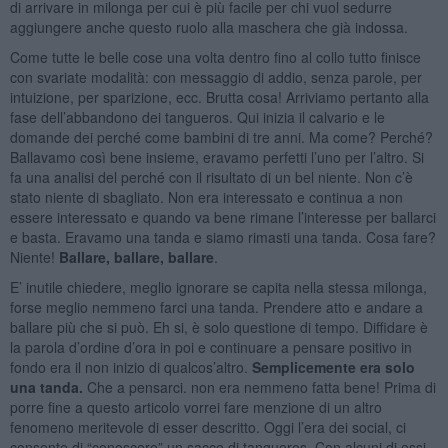
di arrivare in milonga per cui è più facile per chi vuol sedurre
aggiungere anche questo ruolo alla maschera che già indossa.
Come tutte le belle cose una volta dentro fino al collo tutto finisce
con svariate modalità: con messaggio di addio, senza parole, per
intuizione, per sparizione, ecc. Brutta cosa! Arriviamo pertanto alla
fase dell’abbandono dei tangueros. Qui inizia il calvario e le
domande dei perché come bambini di tre anni. Ma come? Perché?
Ballavamo così bene insieme, eravamo perfetti l’uno per l’altro. Si
fa una analisi del perché con il risultato di un bel niente. Non c’è
stato niente di sbagliato. Non era interessato e continua a non
essere interessato e quando va bene rimane l’interesse per ballarci
e basta. Eravamo una tanda e siamo rimasti una tanda. Cosa fare?
Niente!
Ballare, ballare, ballare
.
E’ inutile chiedere, meglio ignorare se capita nella stessa milonga,
forse meglio nemmeno farci una tanda. Prendere atto e andare a
ballare più che si può. Eh si, è solo questione di tempo. Diffidare è
la parola d’ordine d’ora in poi e continuare a pensare positivo in
fondo era il non inizio di qualcos’altro.
Semplicemente era solo
una tanda.
Che a pensarci. non era nemmeno fatta bene! Prima di
porre fine a questo articolo vorrei fare menzione di un altro
fenomeno meritevole di esser descritto. Oggi l’era dei social, ci
consente di “conoscere” un sacco di tangueros. Con alcuni di essi