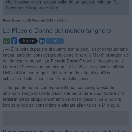
che le passano per la testa ballando un tango in milonga. Su
Facebook è Marina de Caro
,
Domenica
ore 23:45
Blog
25 Gennaio 2015
​Le Piccole Donne del mondo tanghero
. —
E’ la volta di parlare di quattro donne peculiari che frequentano
i nostri ambienti considerandole come le sorelle March protagoniste
del famoso romanzo
“Le Piccole Donne”
dove si racconta della
Guerra di Secessione americana (1861-65), che coinvolse gli Stati
Uniti del Sud contro quelli del Nord per la lotta alla politica
schiavista risoltasi con l’abolizione della stessa.
Tutte quante hanno come padre il buon pastore protestante
chiamato Tango costretto a lasciarle per andare a confortare altri
fedeli in preda all’apprendimento dei nostri passi di ballo poiché
loro sono oramai consolidate e affidate alla vita delle Milongue.
Meg la maggiore
, più anziana delle quattro, ama la sobrietà, balla