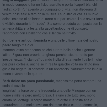
in modo composto ha un fisico asciutto e porta i capelli bianchi
tagliati corti. Pur avendo un compagno di vita, non disdegna di
venire nelle sale a fare della musica il suo stile di vita. Si muove
dolce insieme al ballerino di turno e in particolare il suo savoir faire
è visibile durante le “mirade”. Sta sempre seduta composta con la
schiena dritta e la testa alta aspettandocome di consueto
l’approccio con il ballerino che si lancia nell’invito.
Jo ribelle e anticonformista
è una delle ultime nate del nostro
padre tango ma è di
mamma latina americana poiché tuttora balla anche il genere
latino. Figura non proprio tanghera perché, sicuramente per
inesperienza, “inciampa” quando invita direttamente i ballerini che
per pura cortesia, anche se in realtà qualche volta un rifiuto non
glielo ha negato, si concede in un abbraccio. Naturalmente lei è la
meno invitata delle quattro.
Beth dolce ma poco passionale
, magrissima porta sempre una
coda di cavallo
lunghissima forse perche frequenta una delle Minogue con un
nome simile, è però molto brava. Ha uno stile tutto suo, molto
curato nei dettagli, il corpo mantenuto dritto e la testa alta e
naturalmente è molto invidiata dal resto della ciurma femminile,