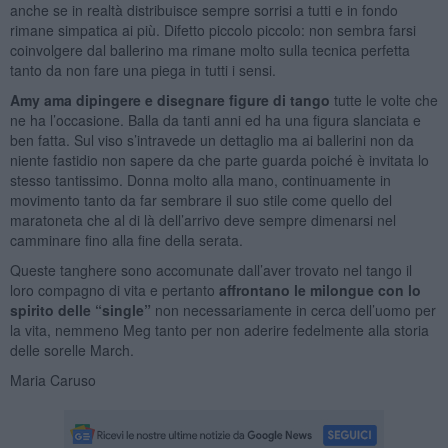
anche se in realtà distribuisce sempre sorrisi a tutti e in fondo
rimane simpatica ai più. Difetto piccolo piccolo: non sembra farsi
coinvolgere dal ballerino ma rimane molto sulla tecnica perfetta
tanto da non fare una piega in tutti i sensi.
Amy ama dipingere e disegnare figure di tango
tutte le volte che
ne ha l’occasione. Balla da tanti anni ed ha una figura slanciata e
ben fatta. Sul viso s’intravede un dettaglio ma ai ballerini non da
niente fastidio non sapere da che parte guarda poiché è invitata lo
stesso tantissimo. Donna molto alla mano, continuamente in
movimento tanto da far sembrare il suo stile come quello del
maratoneta che al di là dell’arrivo deve sempre dimenarsi nel
camminare fino alla fine della serata.
Queste tanghere sono accomunate dall’aver trovato nel tango il
loro compagno di vita e pertanto
affrontano le milongue con lo
spirito delle “single”
non necessariamente in cerca dell’uomo per
la vita, nemmeno Meg tanto per non aderire fedelmente alla storia
delle sorelle March.
Maria Caruso