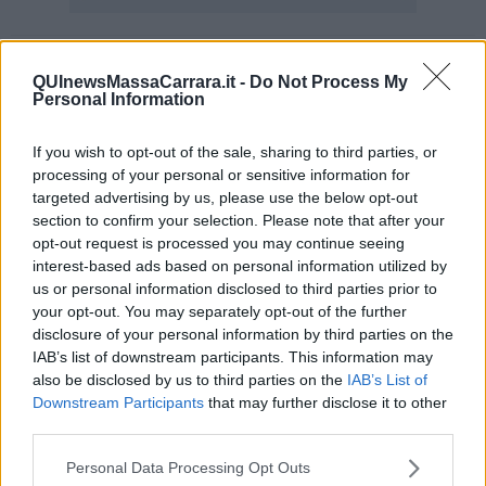
Se vuoi leggere le notizie principali della Toscana iscriviti alla
QUInewsMassaCarrara.it -
Do Not Process My
Newsletter QUInews - ToscanaMedia.
Arriva gratis tutti i giorni
Personal Information
alle 20:00 direttamente nella tua casella di posta.
Basta cliccare
QUI
If you wish to opt-out of the sale, sharing to third parties, or
Ti potrebbe interessare anche:
processing of your personal or sensitive information for
targeted advertising by us, please use the below opt-out
Articoli dal Blog “Parole milonguere” di Maria Caruso
section to confirm your selection. Please note that after your
opt-out request is processed you may continue seeing
Diario di una tanghera
interest-based ads based on personal information utilized by
Il tanguero che entra in pista
us or personal information disclosed to third parties prior to
Sedotti e abbandonati nel tango argentino
your opt-out. You may separately opt-out of the further
Personalità tanguera
disclosure of your personal information by third parties on the
Il kamasutango
IAB’s list of downstream participants. This information may
Dove andiamo stasera?
also be disclosed by us to third parties on the
IAB’s List of
10 cose da non dire a fine tanda
Il tanghero odioso
Downstream Participants
that may further disclose it to other
Mirare con la PNL
third parties.
La prima volta
La politica nel tango argentino
Personal Data Processing Opt Outs