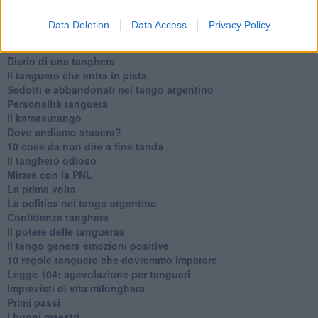
Ti potrebbe interessare anche:
Data Deletion
Data Access
Privacy Policy
Articoli dal Blog “Parole milonguere” di Maria Caruso
Diario di una tanghera
Il tanguero che entra in pista
Sedotti e abbandonati nel tango argentino
Personalità tanguera
Il kamasutango
Dove andiamo stasera?
10 cose da non dire a fine tanda
Il tanghero odioso
Mirare con la PNL
La prima volta
La politica nel tango argentino
Confidenze tanghere
Il potere delle tangueras
Il tango genera emozioni positive
10 regole tanguere che dovremmo imparare
Legge 104: agevolazione per tangueri
Imprevisti di vita milonghera
Primi passi
I buoni maestri