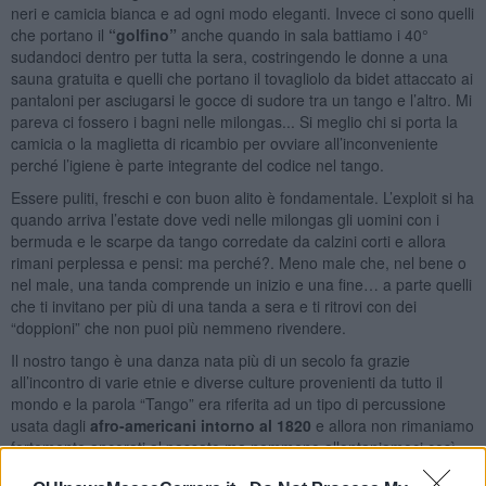
neri e camicia bianca e ad ogni modo eleganti. Invece ci sono quelli
che portano il
“golfino”
anche quando in sala battiamo i 40°
sudandoci dentro per tutta la sera, costringendo le donne a una
sauna gratuita e quelli che portano il tovagliolo da bidet attaccato ai
pantaloni per asciugarsi le gocce di sudore tra un tango e l’altro. Mi
pareva ci fossero i bagni nelle milongas... Si meglio chi si porta la
camicia o la maglietta di ricambio per ovviare all’inconveniente
perché l’igiene è parte integrante del codice nel tango.
Essere puliti, freschi e con buon alito è fondamentale. L’exploit si ha
quando arriva l’estate dove vedi nelle milongas gli uomini con i
bermuda e le scarpe da tango corredate da calzini corti e allora
rimani perplessa e pensi: ma perché?. Meno male che, nel bene o
nel male, una tanda comprende un inizio e una fine… a parte quelli
che ti invitano per più di una tanda a sera e ti ritrovi con dei
“doppioni” che non puoi più nemmeno rivendere.
Il nostro tango è una danza nata più di un secolo fa grazie
all’incontro di varie etnie e diverse culture provenienti da tutto il
mondo e la parola “Tango” era riferita ad un tipo di percussione
usata dagli
afro-americani intorno al 1820
e allora non rimaniamo
fortemente ancorati al passato ma nemmeno allontaniamoci così
tanto da stravolgere tutto quanto così come abbiamo fatto per un