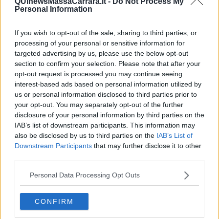
QUInewsMassaCarrara.it -
Do Not Process My
sacco di cose fino ad ora, perché la tradizione è l’insieme degli usi,
Personal Information
dei costumi e dei valori collegati insieme che ogni generazione
dopo aver appreso e conservato dalla precedente trasmette alle
generazioni successive per custodire una specifica identità in
If you wish to opt-out of the sale, sharing to third parties, or
questo caso tanghera…
processing of your personal or sensitive information for
targeted advertising by us, please use the below opt-out
Balliamo il tango? Allora siamo tangheri e pertanto dovremmo stare
section to confirm your selection. Please note that after your
dentro le regole dell’eleganza e della tradizione almeno per il
opt-out request is processed you may continue seeing
rispetto di chi ci ha preceduto e ci ha regalato questo magnifico
interest-based ads based on personal information utilized by
mondo.
us or personal information disclosed to third parties prior to
Un abbraccio tanghero…
your opt-out. You may separately opt-out of the further
Maria Caruso
disclosure of your personal information by third parties on the
IAB’s list of downstream participants. This information may
also be disclosed by us to third parties on the
IAB’s List of
Downstream Participants
that may further disclose it to other
third parties.
Personal Data Processing Opt Outs
Se vuoi leggere le notizie principali della Toscana iscriviti alla
Newsletter QUInews - ToscanaMedia.
Arriva gratis tutti i giorni
alle 20:00 direttamente nella tua casella di posta.
CONFIRM
Basta cliccare
QUI