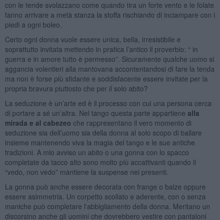
con le tende svolazzano come quando tira un forte vento e le folate
fanno arrivare a metà stanza la stoffa rischiando di inciampare con i
piedi a ogni boleo.
Certo ogni donna vuole essere unica, bella, irresistibile e
soprattutto invitata mettendo in pratica l’antico il proverbio: “ in
guerra e in amore tutto è permesso”. Sicuramente qualche uomo si
aggancia volentieri alla mantovana accontentandosi di fare la tenda
ma non è forse più sfidante e soddisfacente essere invitate per la
propria bravura piuttosto che per il solo abito?
La seduzione è un’arte ed è il processo con cui una persona cerca
di portare a sé un’altra. Nel tango questa parte appartiene
alla
mirada e al cabezeo
che rappresentano il vero momento di
seduzione sia dell’uomo sia della donna al solo scopo di ballare
insieme mantenendo viva la magia del tango e le sue antiche
tradizioni. A mio avviso un abito o una gonna con lo spacco
completate da tacco alto sono molto più accattivanti quando il
“vedo, non vedo” mantiene la suspense nei presenti.
La gonna può anche essere decorata con frange o balze oppure
essere asimmetria. Un corpetto scollato e aderente, con o senza
maniche può completare l'abbigliamento della donna. Meritano un
discorsino anche gli uomini che dovrebbero vestire con pantaloni