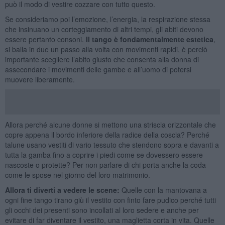
può il modo di vestire cozzare con tutto questo.
Se consideriamo poi l’emozione, l’energia, la respirazione stessa
che insinuano un corteggiamento di altri tempi, gli abiti devono
essere pertanto consoni.
Il tango è fondamentalmente estetica
,
si balla in due un passo alla volta con movimenti rapidi, è perciò
importante scegliere l’abito giusto che consenta alla donna di
assecondare i movimenti delle gambe e all’uomo di potersi
muovere liberamente.
Allora perché alcune donne si mettono una striscia orizzontale che
copre appena il bordo inferiore della radice della coscia? Perché
talune usano vestiti di vario tessuto che stendono sopra e davanti a
tutta la gamba fino a coprire i piedi come se dovessero essere
nascoste o protette? Per non parlare di chi porta anche la coda
come le spose nel giorno del loro matrimonio.
Allora ti diverti a vedere le scene:
Quelle con la mantovana a
ogni fine tango tirano giù il vestito con finto fare pudico perché tutti
gli occhi dei presenti sono incollati al loro sedere e anche per
evitare di far diventare il vestito, una maglietta corta in vita. Quelle