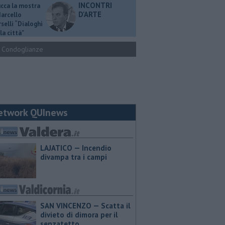
INCONTRI
ucca la mostra
D'ARTE
Marcello
selli “Dialoghi
la città"
Condoglianze
etwork QUInews
LAJATICO — Incendio
divampa tra i campi
SAN VINCENZO — Scatta il
divieto di dimora per il
senzatetto