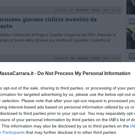
LUNEDÌ
27 GIUGNO 2016
ORE 12:28
avissimo giovane ciclista investito da
'auto
diato l'intervento di Pegaso 3 partito d'urgenza dal NOA. Atterrato in
ampo al bordo della strada è poi volato all'ospedale Cisanello di
MARTEDÌ
03 APRILE 2018
ORE 14:53
go Sanac, chiesta la ripresa della
oduzione
ssaCarrara.it -
Do Not Process My Personal Information
ice in prefettura per tentare la ripresa del lavoro all'interno
to opt-out of the sale, sharing to third parties, or processing of your per
'azienda interessata la scorsa settimana da un'esplosione
formation for targeted advertising by us, please use the below opt-out s
r selection. Please note that after your opt-out request is processed y
DOMENICA
17 FEBBRAIO 2019
ORE 09:04
eing interest-based ads based on personal information utilized by us or
disclosed to third parties prior to your opt-out. You may separately opt-
ecipita sulle Apuane, muore a 43 anni
losure of your personal information by third parties on the IAB’s list of
ma sul Monte Cavallo, in una zona al confine tra le province di Lucca
. This information may also be disclosed by us to third parties on the
IA
ssa Carrara. Un uomo è precipitato mentre era in cordata
Participants
that may further disclose it to other third parties.