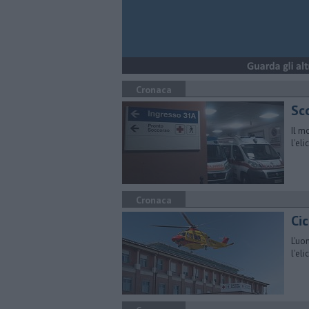
Cronaca
Sc
Il m
l'el
Cronaca
Cic
L'uo
l'el