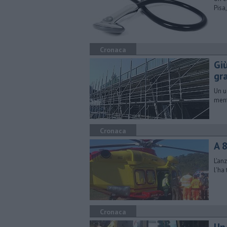
Pisa
Cronaca
Gi
gr
Un u
ment
Cronaca
A 
L'an
l'ha
Cronaca