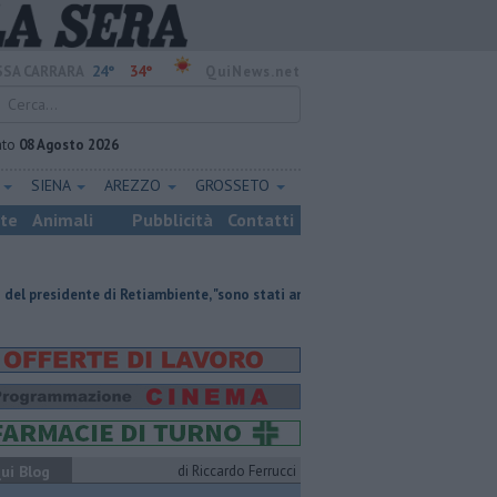
24°
34°
SA CARRARA
QuiNews.net
ato
08 Agosto 2026
E
SIENA
AREZZO
GROSSETO
ste
Animali
Pubblicità
Contatti
i Retiambiente, "sono stati anni complessi ma di crescita"
Retiambiente,
ui Blog
di Riccardo Ferrucci