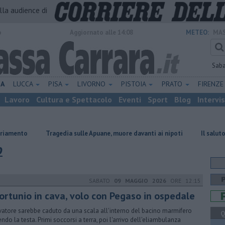
alla audience di
o
Aggiornato alle 14:08
METEO:
MAS
Sab
NA
LUCCA
PISA
LIVORNO
PISTOIA
PRATO
FIRENZ
Lavoro
Cultura e Spettacolo
Eventi
Sport
Blog
Intervi
ragedia sulle Apuane, muore davanti ai nipoti
Il saluto del presidente d
o
SABATO
09 MAGGIO 2026
ORE 12:15
fortunio in cava, volo con Pegaso in ospedale
avatore sarebbe caduto da una scala all'interno del bacino marmifero
Q
endo la testa. Primi soccorsi a terra, poi l'arrivo dell'eliambulanza