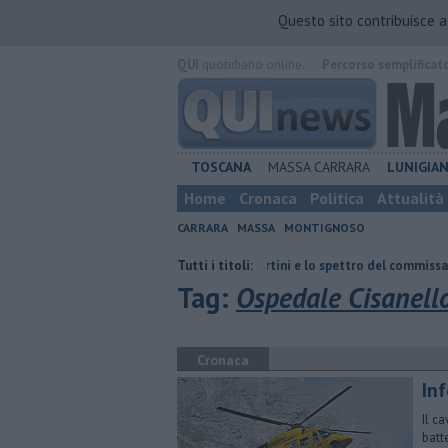
Questo sito contribuisce 
QUI
quotidiano online.
Percorso semplificat
TOSCANA
MASSA CARRARA
LUNIGIA
Home
Cronaca
Politica
Attualità
CARRARA
MASSA
MONTIGNOSO
Retiambiente, il dopo Fortini e lo spettro del commissariamento
Tutti i titoli:
T
Tag:
Ospedale Cisanell
Cronaca
In
Il c
batt