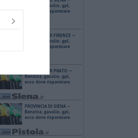
Benzina, gasolio, gpl,
ecco dove risparmiare
PROVINCIA DI FIRENZE — ​
Benzina, gasolio, gpl,
ecco dove risparmiare
PROVINCIA DI PRATO — ​
Benzina, gasolio, gpl,
ecco dove risparmiare
PROVINCIA DI SIENA — ​
Benzina, gasolio, gpl,
ecco dove risparmiare