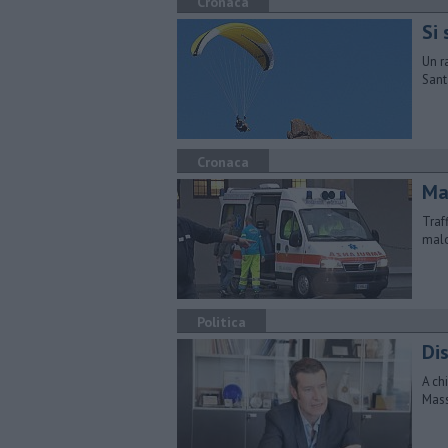
Cronaca
Si
Un r
Sant
Cronaca
​M
Traf
malo
Politica
​Di
A ch
Mass