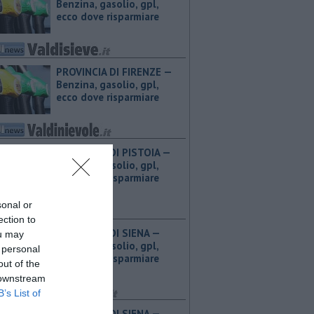
Benzina, gasolio, gpl,
ecco dove risparmiare
PROVINCIA DI FIRENZE — ​
Benzina, gasolio, gpl,
ecco dove risparmiare
PROVINCIA DI PISTOIA — ​
Benzina, gasolio, gpl,
ecco dove risparmiare
sonal or
ection to
PROVINCIA DI SIENA — ​
ou may
Benzina, gasolio, gpl,
 personal
ecco dove risparmiare
out of the
 downstream
B’s List of
PROVINCIA DI SIENA — ​