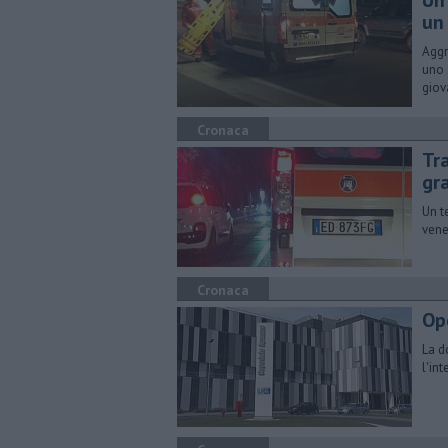
Un
un
Aggr
uno 
giov
Cronaca
Tr
gra
Un t
vene
Cronaca
Op
La d
l'int