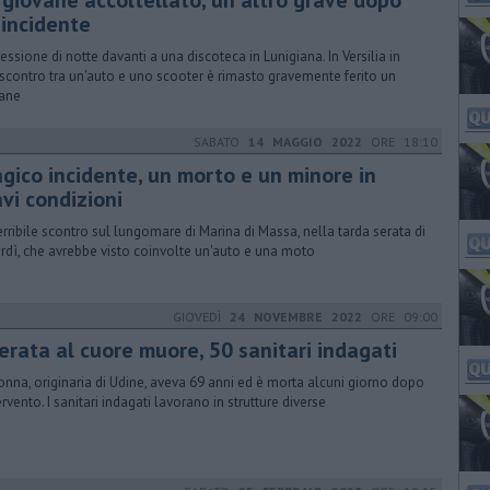
 giovane accoltellato, un altro grave dopo
 incidente
essione di notte davanti a una discoteca in Lunigiana. In Versilia in
scontro tra un'auto e uno scooter è rimasto gravemente ferito un
ane
SABATO
14 MAGGIO 2022
ORE 18:10
agico incidente, un morto e un minore in
vi condizioni
erribile scontro sul lungomare di Marina di Massa, nella tarda serata di
rdì, che avrebbe visto coinvolte un'auto e una moto
GIOVEDÌ
24 NOVEMBRE 2022
ORE 09:00
erata al cuore muore, 50 sanitari indagati
onna, originaria di Udine, aveva 69 anni ed è morta alcuni giorno dopo
ervento. I sanitari indagati lavorano in strutture diverse