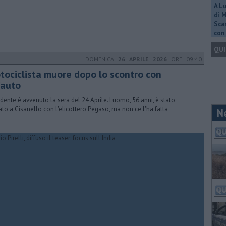
A L
di 
Scar
con 
QUI
DOMENICA
26 APRILE 2026
ORE 09:40
tociclista muore dopo lo scontro con
'auto
cidente è avvenuto la sera del 24 Aprile. L'uomo, 56 anni, è stato
ato a Cisanello con l'elicottero Pegaso, ma non ce l'ha fatta
N