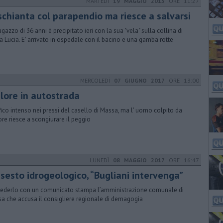
MARTEDÌ
19 MAGGIO 2015
ORE 11:27
 schianta col parapendio ma riesce a salvarsi
agazzo di 36 anni è precipitato ieri con la sua "vela" sulla collina di
a Lucia. E' arrivato in ospedale con il bacino e una gamba rotte
MERCOLEDÌ
07 GIUGNO 2017
ORE 13:00
alore in autostrada
fico intenso nei pressi del casello di Massa, ma l' uomo colpito da
re riesce a scongiurare il peggio
LUNEDÌ
08 MAGGIO 2017
ORE 16:47
ssesto idrogeologico, “Bugliani intervenga”
iederlo con un comunicato stampa l’amministrazione comunale di
a che accusa il consigliere regionale di demagogia