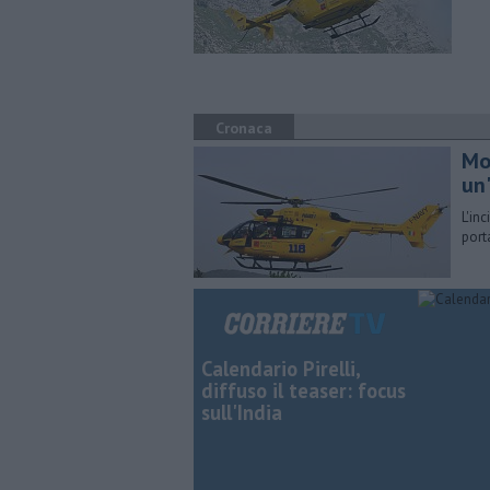
Cronaca
Mo
un
L'in
port
Calendario Pirelli,
diffuso il teaser: focus
sull'India