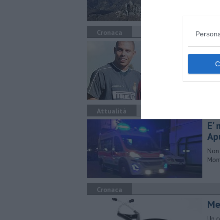
Cronaca
Persona
Gi
L'ex
cond
Attualità
E' 
Ap
Non 
Mont
Cronaca
Me
Un c