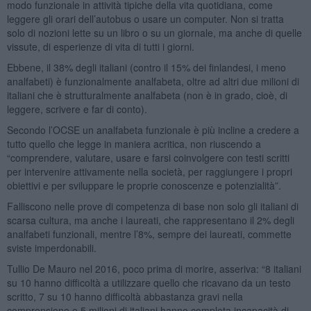
modo funzionale in attività tipiche della vita quotidiana, come
leggere gli orari dell’autobus o usare un computer. Non si tratta
solo di nozioni lette su un libro o su un giornale, ma anche di quelle
vissute, di esperienze di vita di tutti i giorni.
Ebbene, il 38% degli italiani (contro il 15% dei finlandesi, i meno
analfabeti) è funzionalmente analfabeta, oltre ad altri due milioni di
italiani che è strutturalmente analfabeta (non è in grado, cioè, di
leggere, scrivere e far di conto).
Secondo l’OCSE un analfabeta funzionale è più incline a credere a
tutto quello che legge in maniera acritica, non riuscendo a
“comprendere, valutare, usare e farsi coinvolgere con testi scritti
per intervenire attivamente nella società, per raggiungere i propri
obiettivi e per sviluppare le proprie conoscenze e potenzialità”.
Falliscono nelle prove di competenza di base non solo gli italiani di
scarsa cultura, ma anche i laureati, che rappresentano il 2% degli
analfabeti funzionali, mentre l’8%, sempre dei laureati, commette
sviste imperdonabili.
Tullio De Mauro nel 2016, poco prima di morire, asseriva: “8 italiani
su 10 hanno difficoltà a utilizzare quello che ricavano da un testo
scritto, 7 su 10 hanno difficoltà abbastanza gravi nella
comprensione e 5 milioni di italiani hanno completa incapacità di