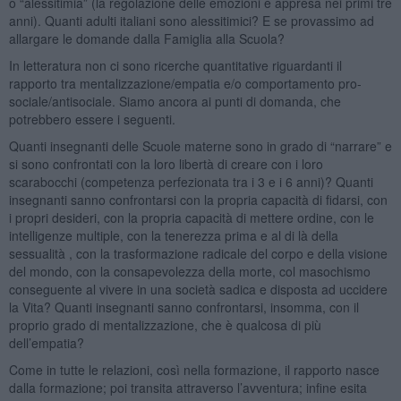
o “alessitimia” (la regolazione delle emozioni è appresa nei primi tre
anni). Quanti adulti italiani sono alessitimici? E se provassimo ad
allargare le domande dalla Famiglia alla Scuola?
In letteratura non ci sono ricerche quantitative riguardanti il
rapporto tra mentalizzazione/empatia e/o comportamento pro-
sociale/antisociale. Siamo ancora ai punti di domanda, che
potrebbero essere i seguenti.
Quanti insegnanti delle Scuole materne sono in grado di “narrare” e
si sono confrontati con la loro libertà di creare con i loro
scarabocchi (competenza perfezionata tra i 3 e i 6 anni)? Quanti
insegnanti sanno confrontarsi con la propria capacità di fidarsi, con
i propri desideri, con la propria capacità di mettere ordine, con le
intelligenze multiple, con la tenerezza prima e al di là della
sessualità , con la trasformazione radicale del corpo e della visione
del mondo, con la consapevolezza della morte, col masochismo
conseguente al vivere in una società sadica e disposta ad uccidere
la Vita? Quanti insegnanti sanno confrontarsi, insomma, con il
proprio grado di mentalizzazione, che è qualcosa di più
dell’empatia?
Come in tutte le relazioni, così nella formazione, il rapporto nasce
dalla formazione; poi transita attraverso l’avventura; infine esita