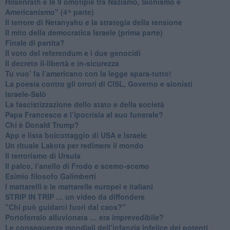
​Hilsenrath e le 9 omotipie tra Nazismo, Sionismo e
Americanismo" (4^ parte)
​Il terrore di Netanyahu e la strategia della tensione
Il mito della democratica Israele (prima parte)
​Finale di partita?
​Il voto del referendum e i due genocidi
Il decreto il-libertà e in-sicurezza
Tu vuo’ fa l’americano con la legge spara-tutto!
La poesia contro gli orrori di CISL, Governo e sionisti
Israele-Salò
​La fascistizzazione dello stato e della società
Papa Francesco e l’ipocrisia al suo funerale?
​Chi è Donald Trump?
App e lista boicottaggio di USA e Israele
​Un rituale Lakota per redimere il mondo
Il terrorismo di Ursula
​Il palco, l’anello di Frodo e scemo-scemo
Esimio filosofo Galimberti
​I mattarelli e le mattarelle europei e italiani
​STRIP IN TRIP … un video da diffondere
"Chi può guidarci fuori dal caos?"
​Portoferraio alluvionata … era imprevedibile?
Le conseguenze mondiali dell’infanzia infelice dei potenti