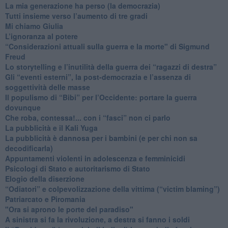
​La mia generazione ha perso (la democrazia)
​Tutti insieme verso l’aumento di tre gradi
Mi chiamo Giulia
L’ignoranza al potere
​“Considerazioni attuali sulla guerra e la morte" di Sigmund
Freud
​Lo storytelling e l’inutilità della guerra dei “ragazzi di destra”
​Gli “eventi esterni”, la post-democrazia e l’assenza di
soggettività delle masse
​Il populismo di “Bibi” per l’Occidente: portare la guerra
dovunque
​Che roba, contessa!... con i “fasci” non ci parlo
La pubblicità e il Kali Yuga
​La pubblicità è dannosa per i bambini (e per chi non sa
decodificarla)
​Appuntamenti violenti in adolescenza e femminicidi
​Psicologi di Stato e autoritarismo di Stato
Elogio della diserzione
“Odiatori” e colpevolizzazione della vittima (“victim blaming”)
​Patriarcato e Piromania
"Ora si aprono le porte del paradiso"
​A sinistra si fa la rivoluzione, a destra si fanno i soldi