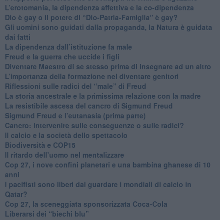
L’erotomania, la dipendenza affettiva e la co-dipendenza
​Dio è gay o il potere di “Dio-Patria-Famiglia” è gay?
​Gli uomini sono guidati dalla propaganda, la Natura è guidata
dai fatti
La dipendenza dall’istituzione fa male
​Freud e la guerra che uccide i figli
​Diventare Maestro di se stesso prima di insegnare ad un altro
L’importanza della formazione nel diventare genitori
Riflessioni sulle radici del “male” di Freud
​La storia ancestrale e la primissima relazione con la madre
​La resistibile ascesa del cancro di Sigmund Freud
Sigmund Freud e l’eutanasia (prima parte)
Cancro: intervenire sulle conseguenze o sulle radici?
​Il calcio e la società dello spettacolo
Biodiversità e COP15
​Il ritardo dell’uomo nel mentalizzare
​Cop 27, i nove confini planetari e una bambina ghanese di 10
anni
​I pacifisti sono liberi dal guardare i mondiali di calcio in
Qatar?
​Cop 27, la sceneggiata sponsorizzata Coca-Cola
​Liberarsi dei “biechi blu”