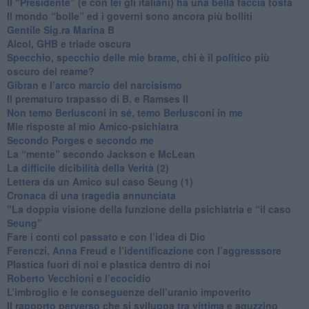
​Il “Presidente” (e con lei gli italiani) ha una bella faccia tosta
​Il mondo “bolle” ed i governi sono ancora più bolliti
​Gentile Sig.ra Marina B
​Alcol, GHB e triade oscura
​Specchio, specchio delle mie brame, chi è il politico più
oscuro del reame?
​Gibran e l’arco marcio del narcisismo
​Il prematuro trapasso di B. e Ramses II
​Non temo Berlusconi in sé, temo Berlusconi in me
​Mie risposte al mio Amico-psichiatra
​Secondo Porges e secondo me
​La “mente” secondo Jackson e McLean
La difficile dicibilità della Verità (2)
​Lettera da un Amico sul caso Seung (1)
​Cronaca di una tragedia annunciata
"​La doppia visione della funzione della psichiatria e “il caso
Seung”
​Fare i conti col passato e con l’idea di Dio
​Ferenczi, Anna Freud e l’identificazione con l’aggresssore
Plastica fuori di noi e plastica dentro di noi
​Roberto Vecchioni e l’ecocidio
​L’imbroglio e le conseguenze dell’uranio impoverito
​Il rapporto perverso che si sviluppa tra vittima e aguzzino