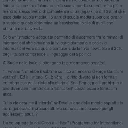
lettura. Un nostro diplomato nella scuola media superiore ha più o
meno lo stesso livello di competenza di un ragazzino di 13 anni che
esce dalla scuola media: i 5 anni di scuola media superiore girano
a vuoto e questo determina un bassissimo livello di quelli che
entrano nell’università.
Solo un’istruzione adeguata permette di discernere fra le miriadi di
informazioni che circolano in tv, carta stampata e social le
informazioni vere da quelle confuse e dalle fake news. Solo il 30%
degli italiani comprende il linguaggio della politica
Al Sud e nelle Isole si ottengono le performance peggiori.
“E votano!”, direbbe il sublime comico americano George Carlin, “e
votano!”. Ed è il meno! Sì, è vero, il diritto di voto ai non formati
potrebbe essere limitato alla giuria di San Remo, ma il problema è
che diventano membri delle “istituzioni” senza essere formati in
etica.
Tutto ciò esprime il “ritardo” nell’evoluzione della mente soprattutto
nelle generazioni precedenti. Ma come stanno le cose per gli
adolescenti attuali?
Un sottoprogetto dell’Ocse è il “Pisa” (Programme for International