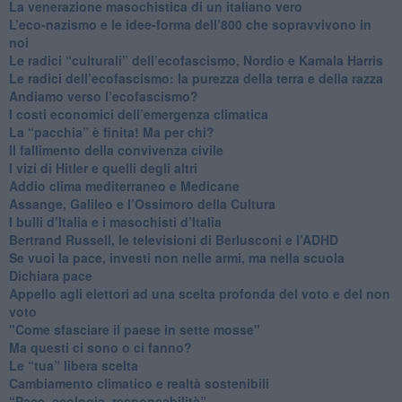
​La venerazione masochistica di un italiano vero
​L’eco-nazismo e le idee-forma dell’800 che sopravvivono in
noi
​Le radici “culturali” dell’ecofascismo, Nordio e Kamala Harris
Le radici dell’ecofascismo: la purezza della terra e della razza
Andiamo verso l’ecofascismo?
I costi economici dell’emergenza climatica
​La “pacchia” è finita! Ma per chi?
​Il fallimento della convivenza civile
​I vizi di Hitler e quelli degli altri
Addio clima mediterraneo e Medicane
​Assange, Galileo e l’Ossimoro della Cultura
​I bulli d’Italia e i masochisti d’Italia
​Bertrand Russell, le televisioni di Berlusconi e l’ADHD
​Se vuoi la pace, investi non nelle armi, ma nella scuola
​Dichiara pace
​Appello agli elettori ad una scelta profonda del voto e del non
voto
"Come sfasciare il paese in sette mosse"
​Ma questi ci sono o ci fanno?
​Le “tua” libera scelta
Cambiamento climatico e realtà sostenibili
“Pace, ecologia, responsabilità”