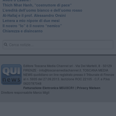
​Thich Nhat Hanh, “costruttore di pace“
​L’eredità dell’uomo bianco e dell’uomo rosso
Al-Hallaj e il prof. Alessandro Orsini
​Lettera a mio nipote di due mesi
​Il nostro “Io” è il nostro “nemico”
​Chiarezza e disincanto
Editore Toscana Media Channel srl - Via Dei Martelli, 8 - 50129
FIRENZE - info@toscanamediachannel.it. TOSCANA MEDIA
NEWS quotidiano on line registrato presso il Tribunale di Firenze
al n. 5935 del 27.09.2013. Iscrizione ROC 22105 - C.F. e P.Iva
0620787048
Fatturazione Elettronica M5UXCR1 |
Privacy Nielsen
Direttore responsabile Marco Migli
Powered by
Aperion.it