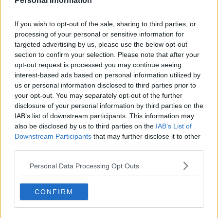
Personal Information
​Dopo il diluvio dei NO: un patto intergenerazionale
​Un grandioso NO ai falchi teocratici e ai loro vassalli
If you wish to opt-out of the sale, sharing to third parties, or
La religione è la cocaina dei potenti
processing of your personal or sensitive information for
Donald e Bibi confinati nell’isola di St James?
targeted advertising by us, please use the below opt-out
L’italiano vero e la paura che al referendum vinca il No
section to confirm your selection. Please note that after your
​Complottismo o capitalismo globale?
opt-out request is processed you may continue seeing
​Ma, contessa, non si vergogna a continuare a guardare San
interest-based ads based on personal information utilized by
Scemo?
us or personal information disclosed to third parties prior to
​Io non mi fiderei di chi promuove o consuma i riti collettivi
your opt-out. You may separately opt-out of the further
Esportazioni Usa: da democrazia a guerra civile
​I vestiti nuovi degli imperatori baltici
disclosure of your personal information by third parties on the
​Pupazzi!
IAB’s list of downstream participants. This information may
​Il Wild West di Trump
also be disclosed by us to third parties on the
IAB’s List of
​La depressione infantile di Roger Waters e la propaganda di
Downstream Participants
that may further disclose it to other
guerra"
third parties.
​La disinformazione climatica veicolata dai media
Senza una Retta Visione l’Uomo è un automa
Personal Data Processing Opt Outs
​La propaganda bellica nostrana vs l’hasbarà dei sionisti
​La cleptocrazia e lo studio sociologico della propaganda di
CONFIRM
guerra
​Uccidere per gioco: il cacciatore e chi vuole armarsi
​La Cop 30 di Belem giorno per giorno