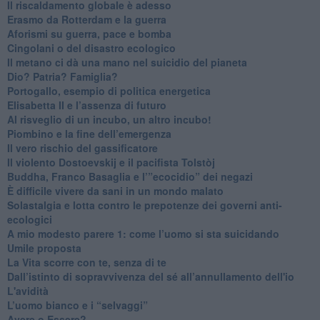
Il riscaldamento globale è adesso
​Erasmo da Rotterdam e la guerra
​Aforismi su guerra, pace e bomba
Cingolani o del disastro ecologico
​Il metano ci dà una mano nel suicidio del pianeta
​Dio? Patria? Famiglia?
Portogallo, esempio di politica energetica
​Elisabetta II e l’assenza di futuro
Al risveglio di un incubo, un altro incubo!
​Piombino e la fine dell’emergenza
​Il vero rischio del gassificatore
​Il violento Dostoevskij e il pacifista Tolstòj
​Buddha, Franco Basaglia e l’”ecocidio” dei negazi
​È difficile vivere da sani in un mondo malato
Solastalgia e lotta contro le prepotenze dei governi anti-
ecologici
​A mio modesto parere 1: come l’uomo si sta suicidando
​Umile proposta
​La Vita scorre con te, senza di te
​Dall’istinto di sopravvivenza del sé all’annullamento dell'io
L'avidità
​L’uomo bianco e i “selvaggi”
​Avere o Essere?