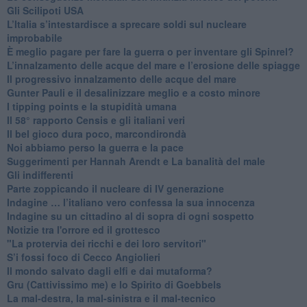
​Gli Scilipoti USA
L’Italia s’intestardisce a sprecare soldi sul nucleare
improbabile
È meglio pagare per fare la guerra o per inventare gli Spinrel?
​L’innalzamento delle acque del mare e l’erosione delle spiagge
​Il progressivo innalzamento delle acque del mare
​Gunter Pauli e il desalinizzare meglio e a costo minore
I tipping points e la stupidità umana
​Il 58° rapporto Censis e gli italiani veri
​Il bel gioco dura poco, marcondirondà
Noi abbiamo perso la guerra e la pace
Suggerimenti per Hannah Arendt e La banalità del male
​Gli indifferenti
Parte zoppicando il nucleare di IV generazione
​Indagine … l’italiano vero confessa la sua innocenza
Indagine su un cittadino al di sopra di ogni sospetto
Notizie tra l'orrore ed il grottesco
"La protervia dei ricchi e dei loro servitori"
S’i fossi foco di Cecco Angiolieri
​Il mondo salvato dagli elfi e dai mutaforma?
Gru (Cattivissimo me) e lo Spirito di Goebbels
​La mal-destra, la mal-sinistra e il mal-tecnico