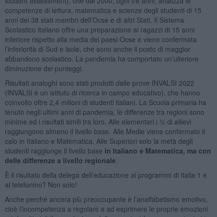
student assessment), che dal 2000, ogni tre anni, analizza le
competenze di lettura, matematica e scienze degli studenti di 15
anni dei 38 stati membri dell’Ocse e di altri Stati. Il Sistema
Scolastico italiano offre una preparazione ai ragazzi di 15 anni
inferiore rispetto alla media dei paesi Ocse e viene confermata
l’inferiorità di Sud e isole, che sono anche il posto di maggior
abbandono scolastico. La pandemia ha comportato un’ulteriore
diminuzione dei punteggi.
Risultati analoghi sono stati prodotti dalle prove INVALSI 2022
(INVALSI è un istituto di ricerca in campo educativo), che hanno
coinvolto oltre 2,4 milioni di studenti italiani. La Scuola primaria ha
tenuto negli ultimi anni di pandemia, le differenze tra regioni sono
minime ed i risultati simili tra loro. Alle elementari i ¾ di allievi
raggiungono almeno il livello base. Alle Medie viene confermato il
calo in Italiano e Matematica. Alle Superiori solo la metà degli
studenti raggiunge il livello base
i
n Italiano e Matematica, ma con
delle differenze a livello regionale
.
È il risultato della delega dell’educazione ai programmi di Italia 1 e
al telefonino? Non solo!
Anche perché ancora più preoccupante è l’analfabetismo emotivo,
cioè l’incompetenza a regolare e ad esprimere le proprie emozioni