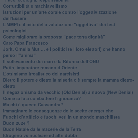
​Corruttibilità e machiavellismo
Istruzioni per un’arte corale contro l’oggettivizzazione
dell’Essere
​L’MMPI e il mito della valutazione “oggettiva” dei test
psicologici
Come migliorare la proposta “pace terra dignità”
Caro Papa Francesco
​Jorit, Ornella Muti… e i politici (e i loro elettori) che hanno
perso l’”anima”
​Il sollevamento dei mari e la Riforma dell’ONU
Putin, imperatore romano d’Oriente
​L’ottimismo irrealistico dei narcisisti
​Dietro il potere e dietro la miseria c’è sempre la mamma dietro-
dietro
Il negazionismo da vecchio (Old Denial) a nuovo (New Denial)
Come si fa a combattere l'ignoranza?
Ma chi è questo Cassandra?
Immaginare le conseguenze delle scelte energetiche
​Fuochi d’artificio e fuochi veri in un mondo maschilista
Buon 2024 ?
​Buon Natale dalle macerie della Terra
​Idrogeno vs nucleare ed altri dubbi