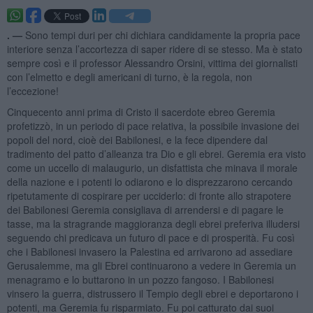
. —
Sono tempi duri per chi dichiara candidamente la propria pace
interiore senza l’accortezza di saper ridere di se stesso. Ma è stato
sempre così e il professor Alessandro Orsini, vittima dei giornalisti
con l’elmetto e degli americani di turno, è la regola, non
l’eccezione!
Cinquecento anni prima di Cristo il sacerdote ebreo Geremia
profetizzò, in un periodo di pace relativa, la possibile invasione dei
popoli del nord, cioè dei Babilonesi, e la fece dipendere dal
tradimento del patto d’alleanza tra Dio e gli ebrei. Geremia era visto
come un uccello di malaugurio, un disfattista che minava il morale
della nazione e i potenti lo odiarono e lo disprezzarono cercando
ripetutamente di cospirare per ucciderlo: di fronte allo strapotere
dei Babilonesi Geremia consigliava di arrendersi e di pagare le
tasse, ma la stragrande maggioranza degli ebrei preferiva illudersi
seguendo chi predicava un futuro di pace e di prosperità. Fu così
che i Babilonesi invasero la Palestina ed arrivarono ad assediare
Gerusalemme, ma gli Ebrei continuarono a vedere in Geremia un
menagramo e lo buttarono in un pozzo fangoso. I Babilonesi
vinsero la guerra, distrussero il Tempio degli ebrei e deportarono i
potenti, ma Geremia fu risparmiato. Fu poi catturato dai suoi