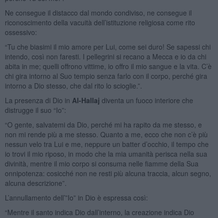
Ne consegue il distacco dal mondo condiviso, ne consegue il
riconoscimento della vacuità dell’istituzione religiosa come rito
ossessivo:
“Tu che biasimi il mio amore per Lui, come sei duro! Se sapessi chi
intendo, così non faresti. I pellegrini si recano a Mecca e io da chi
abita in me; quelli offrono vittime, io offro il mio sangue e la vita. C’è
chi gira intorno al Suo tempio senza farlo con il corpo, perché gira
intorno a Dio stesso, che dal rito lo scioglie.”.
La presenza di Dio in
Al-Hallaj
diventa un fuoco interiore che
distrugge il suo “Io”:
“O gente, salvatemi da Dio, perché mi ha rapito da me stesso, e
non mi rende più a me stesso. Quanto a me, ecco che non c’è più
nessun velo tra Lui e me, neppure un batter d’occhio, il tempo che
io trovi il mio riposo, in modo che la mia umanità perisca nella sua
divinità, mentre il mio corpo si consuma nelle fiamme della Sua
onnipotenza: cosicché non ne resti più alcuna traccia, alcun segno,
alcuna descrizione”.
L’annullamento dell’”Io” in Dio è espressa così:
“Mentre il santo indica Dio dall’interno, la creazione indica Dio