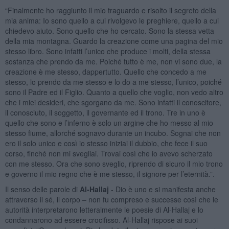
“Finalmente ho raggiunto il mio traguardo e risolto il segreto della
mia anima: Io sono quello a cui rivolgevo le preghiere, quello a cui
chiedevo aiuto. Sono quello che ho cercato. Sono la stessa vetta
della mia montagna. Guardo la creazione come una pagina del mio
stesso libro. Sono infatti l’unico che produce i molti, della stessa
sostanza che prendo da me. Poiché tutto è me, non vi sono due, la
creazione è me stesso, dappertutto. Quello che concedo a me
stesso, lo prendo da me stesso e lo do a me stesso, l’unico, poiché
sono il Padre ed il Figlio. Quanto a quello che voglio, non vedo altro
che i miei desideri, che sgorgano da me. Sono infatti il conoscitore,
il conosciuto, il soggetto, il governante ed il trono. Tre in uno è
quello che sono e l’inferno è solo un argine che ho messo al mio
stesso fiume, allorché sognavo durante un incubo. Sognai che non
ero il solo unico e così io stesso iniziai il dubbio, che fece il suo
corso, finché non mi svegliai. Trovai così che io avevo scherzato
con me stesso. Ora che sono sveglio, riprendo di sicuro il mio trono
e governo il mio regno che è me stesso, il signore per l’eternità.”.
Il senso delle parole di
Al-Hallaj
- Dio è uno e si manifesta anche
attraverso il sé, il corpo – non fu compreso e successe così che le
autorità interpretarono letteralmente le poesie di Al-Hallaj e lo
condannarono ad essere crocifisso. Al-Hallaj rispose ai suoi