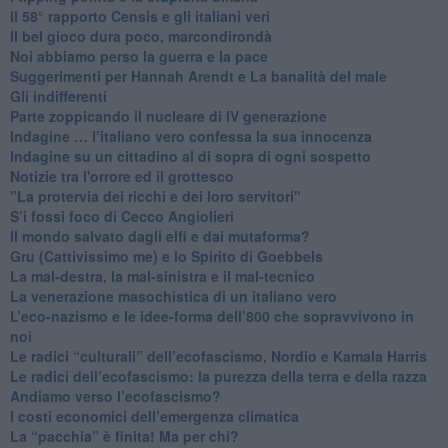
​Il 58° rapporto Censis e gli italiani veri
​Il bel gioco dura poco, marcondirondà
Noi abbiamo perso la guerra e la pace
Suggerimenti per Hannah Arendt e La banalità del male
​Gli indifferenti
Parte zoppicando il nucleare di IV generazione
​Indagine … l’italiano vero confessa la sua innocenza
Indagine su un cittadino al di sopra di ogni sospetto
Notizie tra l'orrore ed il grottesco
"La protervia dei ricchi e dei loro servitori"
S’i fossi foco di Cecco Angiolieri
​Il mondo salvato dagli elfi e dai mutaforma?
Gru (Cattivissimo me) e lo Spirito di Goebbels
​La mal-destra, la mal-sinistra e il mal-tecnico
​La venerazione masochistica di un italiano vero
​L’eco-nazismo e le idee-forma dell’800 che sopravvivono in
noi
​Le radici “culturali” dell’ecofascismo, Nordio e Kamala Harris
Le radici dell’ecofascismo: la purezza della terra e della razza
Andiamo verso l’ecofascismo?
I costi economici dell’emergenza climatica
​La “pacchia” è finita! Ma per chi?