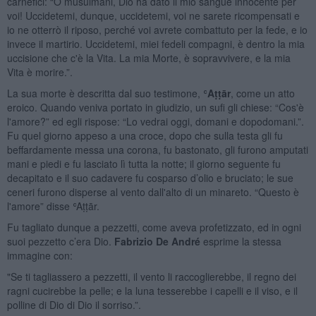
carnefici: “O musulmani, Dio ha dato il mio sangue innocente per
voi! Uccidetemi, dunque, uccidetemi, voi ne sarete ricompensati e
io ne otterrò il riposo, perché voi avrete combattuto per la fede, e io
invece il martirio. Uccidetemi, miei fedeli compagni, è dentro la mia
uccisione che c'è la Vita. La mia Morte, è sopravvivere, e la mia
Vita è morire.”.
La sua morte è descritta dal suo testimone, ʿ
Aṭṭār
, come un atto
eroico. Quando veniva portato in giudizio, un sufi gli chiese: “Cos'è
l'amore?” ed egli rispose: “Lo vedrai oggi, domani e dopodomani.”.
Fu quel giorno appeso a una croce, dopo che sulla testa gli fu
beffardamente messa una corona, fu bastonato, gli furono amputati
mani e piedi e fu lasciato lì tutta la notte; il giorno seguente fu
decapitato e il suo cadavere fu cosparso d’olio e bruciato; le sue
ceneri furono disperse al vento dall'alto di un minareto. “Questo è
l'amore” disse ʿAṭṭār.
Fu tagliato dunque a pezzetti, come aveva profetizzato, ed in ogni
suoi pezzetto c’era Dio.
Fabrizio De André
esprime la stessa
immagine con:
"Se ti tagliassero a pezzetti, il vento li raccoglierebbe, il regno dei
ragni cucirebbe la pelle; e la luna tesserebbe i capelli e il viso, e il
polline di Dio di Dio il sorriso.”.