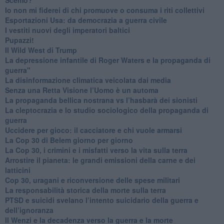
​Io non mi fiderei di chi promuove o consuma i riti collettivi
Esportazioni Usa: da democrazia a guerra civile
​I vestiti nuovi degli imperatori baltici
​Pupazzi!
​Il Wild West di Trump
​La depressione infantile di Roger Waters e la propaganda di
guerra"
​La disinformazione climatica veicolata dai media
Senza una Retta Visione l’Uomo è un automa
​La propaganda bellica nostrana vs l’hasbarà dei sionisti
​La cleptocrazia e lo studio sociologico della propaganda di
guerra
​Uccidere per gioco: il cacciatore e chi vuole armarsi
​La Cop 30 di Belem giorno per giorno
La Cop 30, i crimini e i misfatti verso la vita sulla terra
Arrostire il pianeta: le grandi emissioni della carne e dei
latticini
​Cop 30, uragani e riconversione delle spese militari
La responsabilità storica della morte sulla terra
PTSD e suicidi svelano l’intento suicidario della guerra e
dell’ignoranza
Il Wenzi e la decadenza verso la guerra e la morte