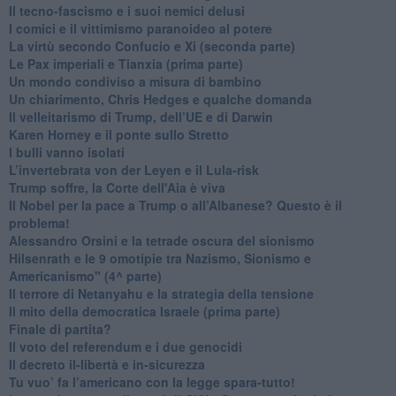
​Il tecno-fascismo e i suoi nemici delusi
​I comici e il vittimismo paranoideo al potere
​La virtù secondo Confucio e Xi (seconda parte)
Le Pax imperiali e Tianxia (prima parte)
Un mondo condiviso a misura di bambino
​Un chiarimento, Chris Hedges e qualche domanda
Il velleitarismo di Trump, dell’UE e di Darwin
​Karen Horney e il ponte sullo Stretto
​I bulli vanno isolati
L’invertebrata von der Leyen e il Lula-risk
Trump soffre, la Corte dell'Aia è viva
​Il Nobel per la pace a Trump o all’Albanese? Questo è il
problema!
​Alessandro Orsini e la tetrade oscura del sionismo
​Hilsenrath e le 9 omotipie tra Nazismo, Sionismo e
Americanismo" (4^ parte)
​Il terrore di Netanyahu e la strategia della tensione
Il mito della democratica Israele (prima parte)
​Finale di partita?
​Il voto del referendum e i due genocidi
Il decreto il-libertà e in-sicurezza
Tu vuo’ fa l’americano con la legge spara-tutto!