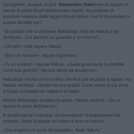
Consiglierei, dunque, al prof.
Alessandro Orsini
non di seguire la
traccia di questi illustri predecessori martiri, ma piuttosto di
prendere esempio dalla leggerezza di Hakuin, com’è tramandato in
questa storiella zen!
“Un soldato che si chiamava Nobushige andò da Hakuin e gli
domandò: «C'è davvero un paradiso e un inferno?».
«Chi sei?» volle sapere Hakuin.
«Sono un samurai» rispose il guerriero.
«Tu un soldato!» rispose Hakuin. «Quale governante ti vorrebbe
come sua guardia? Hai una faccia da accattone!».
Nobushige montò così in collera che fece per snudare la spada, ma
Hakuin continuò: «Sicché hai una spada! Come niente la tua arma
è troppo smussata per tagliarmi la testa».
Mentre Nobushige snudava la spada, Hakuin osservò: «Qui si
aprono le porte dell'inferno!».
A queste parole il samurai, comprendendo l'insegnamento del
maestro, rimise la spada nel fodero e fece un inchino.
«Ora si aprono le porte del paradiso» disse Hakuin.”.