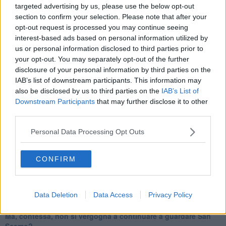
​Tutti morimmo a stento (1)
targeted advertising by us, please use the below opt-out
IL CORRIDOIO BLU il resoconto del convegno
section to confirm your selection. Please note that after your
Un manuale essenziale per seguire il CORRIDOIO BLU
opt-out request is processed you may continue seeing
Il corridoio blu
interest-based ads based on personal information utilized by
​Il cronoprogramma ottimale verso il full electric sui traghetti
us or personal information disclosed to third parties prior to
​I costi dell’adeguamento al cold ironing
your opt-out. You may separately opt-out of the further
Alcune domande da esordiente agli esperti che decidono le
disclosure of your personal information by third parties on the
sorti dell’Elba
IAB’s list of downstream participants. This information may
Verso il full electric a gestione pubblica dei traghetti​
also be disclosed by us to third parties on the
IAB’s List of
​La Scienza dei Cittadini e i Cittadini per l’Aria
Downstream Participants
that may further disclose it to other
Trump e le sue guerre contro i deboli e contro la terra
third parties.
​Le furbate elettorali della Meloni e la testardaggine
dell’opposizione
Personal Data Processing Opt Outs
​Date loro l’Oscar al posto del Nobel per la Pace
L'umanizzazione dell'economia e della politica
​Dopo il diluvio dei NO: un patto intergenerazionale
CONFIRM
​Un grandioso NO ai falchi teocratici e ai loro vassalli
La religione è la cocaina dei potenti
Donald e Bibi confinati nell’isola di St James?
Data Deletion
Data Access
Privacy Policy
L’italiano vero e la paura che al referendum vinca il No
​Complottismo o capitalismo globale?
​Ma, contessa, non si vergogna a continuare a guardare San
Scemo?