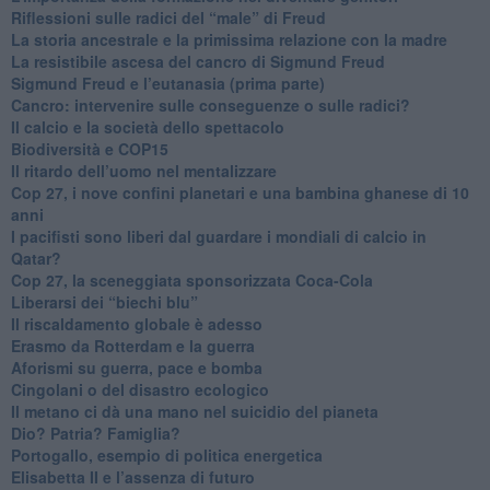
Riflessioni sulle radici del “male” di Freud
​La storia ancestrale e la primissima relazione con la madre
​La resistibile ascesa del cancro di Sigmund Freud
Sigmund Freud e l’eutanasia (prima parte)
Cancro: intervenire sulle conseguenze o sulle radici?
​Il calcio e la società dello spettacolo
Biodiversità e COP15
​Il ritardo dell’uomo nel mentalizzare
​Cop 27, i nove confini planetari e una bambina ghanese di 10
anni
​I pacifisti sono liberi dal guardare i mondiali di calcio in
Qatar?
​Cop 27, la sceneggiata sponsorizzata Coca-Cola
​Liberarsi dei “biechi blu”
Il riscaldamento globale è adesso
​Erasmo da Rotterdam e la guerra
​Aforismi su guerra, pace e bomba
Cingolani o del disastro ecologico
​Il metano ci dà una mano nel suicidio del pianeta
​Dio? Patria? Famiglia?
Portogallo, esempio di politica energetica
​Elisabetta II e l’assenza di futuro