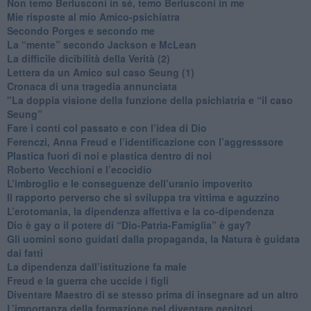
​Non temo Berlusconi in sé, temo Berlusconi in me
​Mie risposte al mio Amico-psichiatra
​Secondo Porges e secondo me
​La “mente” secondo Jackson e McLean
La difficile dicibilità della Verità (2)
​Lettera da un Amico sul caso Seung (1)
​Cronaca di una tragedia annunciata
"​La doppia visione della funzione della psichiatria e “il caso
Seung”
​Fare i conti col passato e con l’idea di Dio
​Ferenczi, Anna Freud e l’identificazione con l’aggresssore
Plastica fuori di noi e plastica dentro di noi
​Roberto Vecchioni e l’ecocidio
​L’imbroglio e le conseguenze dell’uranio impoverito
​Il rapporto perverso che si sviluppa tra vittima e aguzzino
L’erotomania, la dipendenza affettiva e la co-dipendenza
​Dio è gay o il potere di “Dio-Patria-Famiglia” è gay?
​Gli uomini sono guidati dalla propaganda, la Natura è guidata
dai fatti
La dipendenza dall’istituzione fa male
​Freud e la guerra che uccide i figli
​Diventare Maestro di se stesso prima di insegnare ad un altro
L’importanza della formazione nel diventare genitori