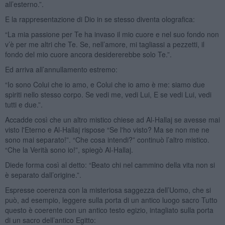
all’esterno.”.
E la rappresentazione di Dio in se stesso diventa olografica:
“La mia passione per Te ha invaso il mio cuore e nel suo fondo non
v’è per me altri che Te. Se, nell’amore, mi tagliassi a pezzetti, il
fondo del mio cuore ancora desidererebbe solo Te.”.
Ed arriva all’annullamento estremo:
“Io sono Colui che io amo, e Colui che io amo è me: siamo due
spiriti nello stesso corpo. Se vedi me, vedi Lui, E se vedi Lui, vedi
tutti e due.”.
Accadde così che un altro mistico chiese ad Al-Hallaj se avesse mai
visto l'Eterno e Al-Hallaj rispose “Se l'ho visto? Ma se non me ne
sono mai separato!”. “Che cosa intendi?” continuò l’altro mistico.
“Che la Verità sono io!”, spiegò Al-Hallaj.
Diede forma così al detto: “Beato chi nel cammino della vita non si
è separato dall’origine.”.
Espresse coerenza con la misteriosa saggezza dell’Uomo, che si
può, ad esempio, leggere sulla porta di un antico luogo sacro Tutto
questo è coerente con un antico testo egizio, intagliato sulla porta
di un sacro dell’antico Egitto: