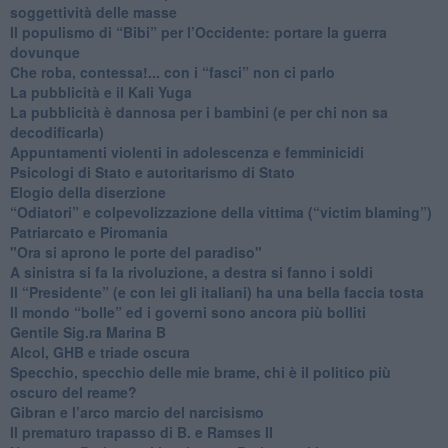
soggettività delle masse
​Il populismo di “Bibi” per l’Occidente: portare la guerra
dovunque
​Che roba, contessa!... con i “fasci” non ci parlo
La pubblicità e il Kali Yuga
​La pubblicità è dannosa per i bambini (e per chi non sa
decodificarla)
​Appuntamenti violenti in adolescenza e femminicidi
​Psicologi di Stato e autoritarismo di Stato
Elogio della diserzione
“Odiatori” e colpevolizzazione della vittima (“victim blaming”)
​Patriarcato e Piromania
"Ora si aprono le porte del paradiso"
​A sinistra si fa la rivoluzione, a destra si fanno i soldi
​Il “Presidente” (e con lei gli italiani) ha una bella faccia tosta
​Il mondo “bolle” ed i governi sono ancora più bolliti
​Gentile Sig.ra Marina B
​Alcol, GHB e triade oscura
​Specchio, specchio delle mie brame, chi è il politico più
oscuro del reame?
​Gibran e l’arco marcio del narcisismo
​Il prematuro trapasso di B. e Ramses II