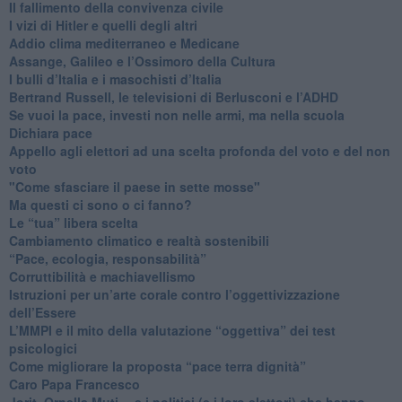
​Il fallimento della convivenza civile
​I vizi di Hitler e quelli degli altri
Addio clima mediterraneo e Medicane
​Assange, Galileo e l’Ossimoro della Cultura
​I bulli d’Italia e i masochisti d’Italia
​Bertrand Russell, le televisioni di Berlusconi e l’ADHD
​Se vuoi la pace, investi non nelle armi, ma nella scuola
​Dichiara pace
​Appello agli elettori ad una scelta profonda del voto e del non
voto
"Come sfasciare il paese in sette mosse"
​Ma questi ci sono o ci fanno?
​Le “tua” libera scelta
Cambiamento climatico e realtà sostenibili
“Pace, ecologia, responsabilità”
​Corruttibilità e machiavellismo
Istruzioni per un’arte corale contro l’oggettivizzazione
dell’Essere
​L’MMPI e il mito della valutazione “oggettiva” dei test
psicologici
Come migliorare la proposta “pace terra dignità”
Caro Papa Francesco
​Jorit, Ornella Muti… e i politici (e i loro elettori) che hanno