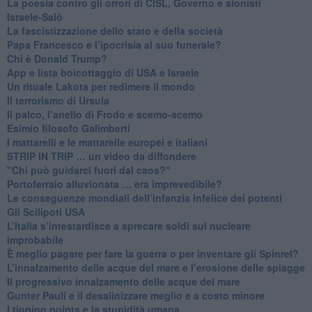
La poesia contro gli orrori di CISL, Governo e sionisti
Israele-Salò
​La fascistizzazione dello stato e della società
Papa Francesco e l’ipocrisia al suo funerale?
​Chi è Donald Trump?
App e lista boicottaggio di USA e Israele
​Un rituale Lakota per redimere il mondo
Il terrorismo di Ursula
​Il palco, l’anello di Frodo e scemo-scemo
Esimio filosofo Galimberti
​I mattarelli e le mattarelle europei e italiani
​STRIP IN TRIP … un video da diffondere
"Chi può guidarci fuori dal caos?"
​Portoferraio alluvionata … era imprevedibile?
Le conseguenze mondiali dell’infanzia infelice dei potenti
​Gli Scilipoti USA
L’Italia s’intestardisce a sprecare soldi sul nucleare
improbabile
È meglio pagare per fare la guerra o per inventare gli Spinrel?
​L’innalzamento delle acque del mare e l’erosione delle spiagge
​Il progressivo innalzamento delle acque del mare
​Gunter Pauli e il desalinizzare meglio e a costo minore
I tipping points e la stupidità umana