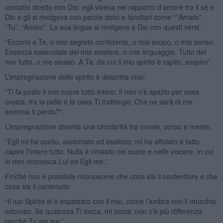
contatto diretto con Dio: egli viveva nel rapporto d'amore tra il sé e
Dio e gli si rivolgeva con parole dolci e familiari come “’'Amato”,
“Tu”, “Amico”. La sua lingua si rivolgeva a Dio con questi versi:
“Eccomi a Te, o mio segreto confidente, o mio scopo, o mio senso.
Essenza essenziale del mio esistere, o mio linguaggio. Tutto del
mio tutto, o me stesso. A Te, da cui il mio spirito è rapito, sospiro”.
L’impregnazione dello spirito è descritta così:
“Ti fa posto il mio cuore tutto intero; lì non c'è spazio per cosa
creata, tra la pelle e le ossa Ti trattengo. Che ne sarà di me
semmai ti perdo?”.
L’impregnazione diventa una circolarità tra mente, corpo e mente:
“Egli mi ha scelto, avvicinato ed esaltato; mi ha affidato e fatto
capire l'intero tutto. Nulla è rimasto nel cuore e nelle viscere, in cui
io non riconosca Lui ed Egli me.”.
Finché non è possibile riconoscere che cosa sia il contenitore e che
cosa sia il contenuto:
“Il tuo Spirito si è impastato con il mio, come l’ambra con il muschio
odoroso. Se qualcosa Ti tocca, mi tocca: non c'è più differenza
perché Tu sei me.”.