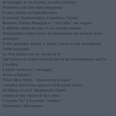
Al risveglio di un incubo, un altro incubo!
​Piombino e la fine dell’emergenza
​Il vero rischio del gassificatore
​Il violento Dostoevskij e il pacifista Tolstòj
​Buddha, Franco Basaglia e l’”ecocidio” dei negazi
​È difficile vivere da sani in un mondo malato
Solastalgia e lotta contro le prepotenze dei governi anti-
ecologici
​A mio modesto parere 1: come l’uomo si sta suicidando
​Umile proposta
​La Vita scorre con te, senza di te
​Dall’istinto di sopravvivenza del sé all’annullamento dell'io
L'avidità
​L’uomo bianco e i “selvaggi”
​Avere o Essere?
​Thich Nhat Hanh, “costruttore di pace“
​L’eredità dell’uomo bianco e dell’uomo rosso
Al-Hallaj e il prof. Alessandro Orsini
​Lettera a mio nipote di due mesi
​Il nostro “Io” è il nostro “nemico”
​Chiarezza e disincanto