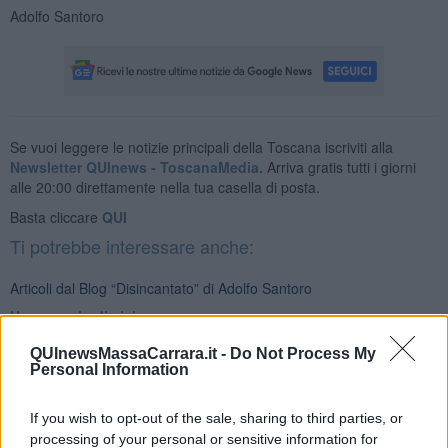
Adolfo Santoro
Se vuoi leggere le notizie principali della Toscana iscriviti alla
Newsletter QUInews - ToscanaMedia.
Arriva gratis tutti i giorni
alle 20:00 direttamente nella tua casella di posta.
Basta cliccare
QUI
Ti potrebbe interessare anche:
Articoli dal Blog “Disincantato” di Adolfo Santoro
​Un esempio di civismo
​Linee guida per organizzare il civismo della complessità
QUInewsMassaCarrara.it -
Do Not Process My
​Il ripristino della natura secondo la legge e l’impegno dei
Personal Information
Cittadini
Il nesso tra cambiamenti climatici e salute umana
Tutti morimmo a stento (3)
If you wish to opt-out of the sale, sharing to third parties, or
Tutti morimmo a stento (2)
processing of your personal or sensitive information for