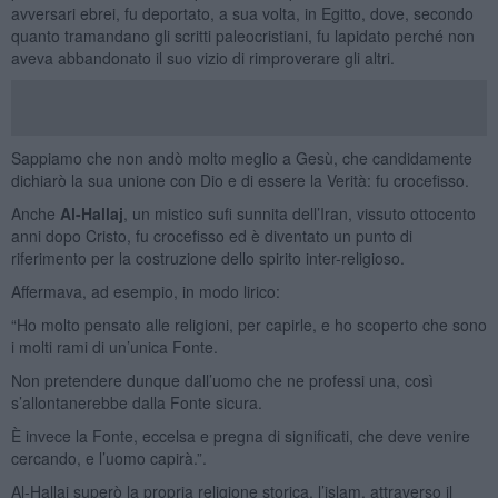
avversari ebrei, fu deportato, a sua volta, in Egitto, dove, secondo
quanto tramandano gli scritti paleocristiani, fu lapidato perché non
aveva abbandonato il suo vizio di rimproverare gli altri.
Sappiamo che non andò molto meglio a Gesù, che candidamente
dichiarò la sua unione con Dio e di essere la Verità: fu crocefisso.
Anche
Al-Hallaj
, un mistico sufi sunnita dell’Iran, vissuto ottocento
anni dopo Cristo, fu crocefisso ed è diventato un punto di
riferimento per la costruzione dello spirito inter-religioso.
Affermava, ad esempio, in modo lirico:
“Ho molto pensato alle religioni, per capirle, e ho scoperto che sono
i molti rami di un’unica Fonte.
Non pretendere dunque dall’uomo che ne professi una, così
s’allontanerebbe dalla Fonte sicura.
È invece la Fonte, eccelsa e pregna di significati, che deve venire
cercando, e l’uomo capirà.”.
Al-Hallaj superò la propria religione storica, l’islam, attraverso il