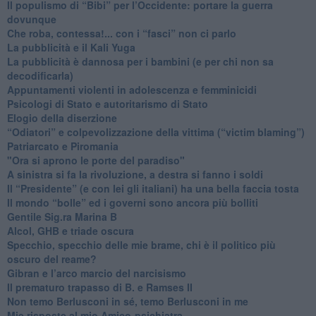
​Il populismo di “Bibi” per l’Occidente: portare la guerra
dovunque
​Che roba, contessa!... con i “fasci” non ci parlo
La pubblicità e il Kali Yuga
​La pubblicità è dannosa per i bambini (e per chi non sa
decodificarla)
​Appuntamenti violenti in adolescenza e femminicidi
​Psicologi di Stato e autoritarismo di Stato
Elogio della diserzione
“Odiatori” e colpevolizzazione della vittima (“victim blaming”)
​Patriarcato e Piromania
"Ora si aprono le porte del paradiso"
​A sinistra si fa la rivoluzione, a destra si fanno i soldi
​Il “Presidente” (e con lei gli italiani) ha una bella faccia tosta
​Il mondo “bolle” ed i governi sono ancora più bolliti
​Gentile Sig.ra Marina B
​Alcol, GHB e triade oscura
​Specchio, specchio delle mie brame, chi è il politico più
oscuro del reame?
​Gibran e l’arco marcio del narcisismo
​Il prematuro trapasso di B. e Ramses II
​Non temo Berlusconi in sé, temo Berlusconi in me
​Mie risposte al mio Amico-psichiatra