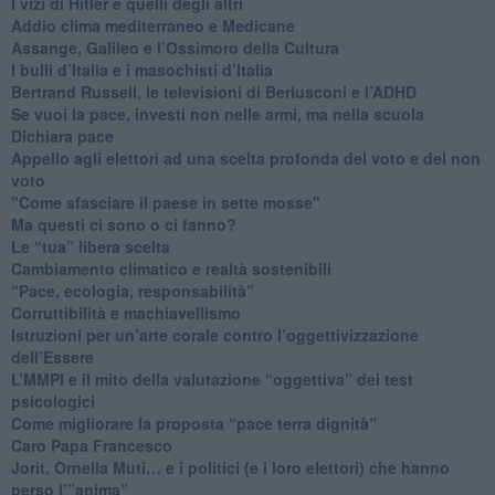
​I vizi di Hitler e quelli degli altri
Addio clima mediterraneo e Medicane
​Assange, Galileo e l’Ossimoro della Cultura
​I bulli d’Italia e i masochisti d’Italia
​Bertrand Russell, le televisioni di Berlusconi e l’ADHD
​Se vuoi la pace, investi non nelle armi, ma nella scuola
​Dichiara pace
​Appello agli elettori ad una scelta profonda del voto e del non
voto
"Come sfasciare il paese in sette mosse"
​Ma questi ci sono o ci fanno?
​Le “tua” libera scelta
Cambiamento climatico e realtà sostenibili
“Pace, ecologia, responsabilità”
​Corruttibilità e machiavellismo
Istruzioni per un’arte corale contro l’oggettivizzazione
dell’Essere
​L’MMPI e il mito della valutazione “oggettiva” dei test
psicologici
Come migliorare la proposta “pace terra dignità”
Caro Papa Francesco
​Jorit, Ornella Muti… e i politici (e i loro elettori) che hanno
perso l’”anima”