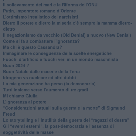
​Il sollevamento dei mari e la Riforma dell’ONU
Putin, imperatore romano d’Oriente
​L’ottimismo irrealistico dei narcisisti
​Dietro il potere e dietro la miseria c’è sempre la mamma dietro-
dietro
Il negazionismo da vecchio (Old Denial) a nuovo (New Denial)
Come si fa a combattere l'ignoranza?
Ma chi è questo Cassandra?
Immaginare le conseguenze delle scelte energetiche
​Fuochi d’artificio e fuochi veri in un mondo maschilista
Buon 2024 ?
​Buon Natale dalle macerie della Terra
​Idrogeno vs nucleare ed altri dubbi
​La mia generazione ha perso (la democrazia)
​Tutti insieme verso l’aumento di tre gradi
Mi chiamo Giulia
L’ignoranza al potere
​“Considerazioni attuali sulla guerra e la morte" di Sigmund
Freud
​Lo storytelling e l’inutilità della guerra dei “ragazzi di destra”
​Gli “eventi esterni”, la post-democrazia e l’assenza di
soggettività delle masse