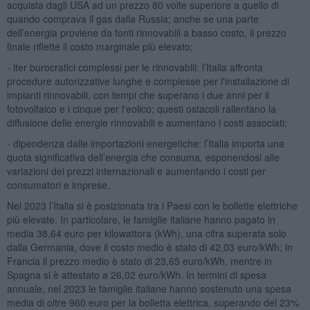
acquista dagli USA ad un prezzo 80 volte superiore a quello di
quando comprava il gas dalla Russia; anche se una parte
dell’energia proviene da fonti rinnovabili a basso costo, il prezzo
finale riflette il costo marginale più elevato;
- iter burocratici complessi per le rinnovabili: l’Italia affronta
procedure autorizzative lunghe e complesse per l'installazione di
impianti rinnovabili, con tempi che superano i due anni per il
fotovoltaico e i cinque per l'eolico; questi ostacoli rallentano la
diffusione delle energie rinnovabili e aumentano i costi associati;
- dipendenza dalle importazioni energetiche: l’Italia importa una
quota significativa dell’energia che consuma, esponendosi alle
variazioni dei prezzi internazionali e aumentando i costi per
consumatori e imprese.
Nel 2023 l’Italia si è posizionata tra i Paesi con le bollette elettriche
più elevate. In particolare, le famiglie italiane hanno pagato in
media 38,64 euro per kilowattora (kWh), una cifra superata solo
dalla Germania, dove il costo medio è stato di 42,03 euro/kWh; in
Francia il prezzo medio è stato di 23,65 euro/kWh, mentre in
Spagna si è attestato a 26,02 euro/kWh. In termini di spesa
annuale, nel 2023 le famiglie italiane hanno sostenuto una spesa
media di oltre 960 euro per la bolletta elettrica, superando del 23%