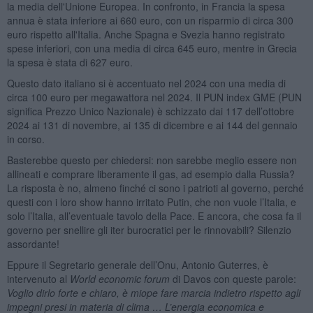
la media dell'Unione Europea. In confronto, in Francia la spesa
annua è stata inferiore ai 660 euro, con un risparmio di circa 300
euro rispetto all'Italia. Anche Spagna e Svezia hanno registrato
spese inferiori, con una media di circa 645 euro, mentre in Grecia
la spesa è stata di 627 euro.
Questo dato italiano si è accentuato nel 2024 con una media di
circa 100 euro per megawattora nel 2024. Il PUN index GME (PUN
significa Prezzo Unico Nazionale) è schizzato dai 117 dell’ottobre
2024 ai 131 di novembre, ai 135 di dicembre e ai 144 del gennaio
in corso.
Basterebbe questo per chiedersi: non sarebbe meglio essere non
allineati e comprare liberamente il gas, ad esempio dalla Russia?
La risposta è no, almeno finché ci sono i patrioti al governo, perché
questi con i loro show hanno irritato Putin, che non vuole l’Italia, e
solo l’Italia, all’eventuale tavolo della Pace. E ancora, che cosa fa il
governo per snellire gli iter burocratici per le rinnovabili? Silenzio
assordante!
Eppure il Segretario generale dell’Onu, Antonio Guterres, è
intervenuto al
World economic forum
di Davos con queste parole:
Voglio dirlo forte e chiaro, è miope fare marcia indietro rispetto agli
impegni presi in materia di clima … L’energia economica e