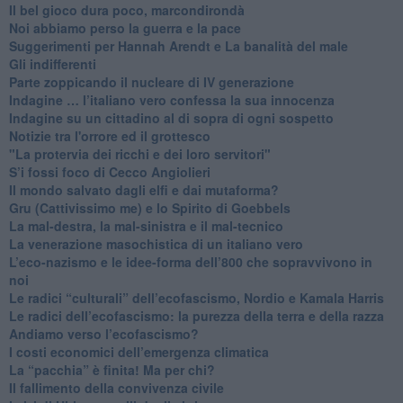
​Il bel gioco dura poco, marcondirondà
Noi abbiamo perso la guerra e la pace
Suggerimenti per Hannah Arendt e La banalità del male
​Gli indifferenti
Parte zoppicando il nucleare di IV generazione
​Indagine … l’italiano vero confessa la sua innocenza
Indagine su un cittadino al di sopra di ogni sospetto
Notizie tra l'orrore ed il grottesco
"La protervia dei ricchi e dei loro servitori"
S’i fossi foco di Cecco Angiolieri
​Il mondo salvato dagli elfi e dai mutaforma?
Gru (Cattivissimo me) e lo Spirito di Goebbels
​La mal-destra, la mal-sinistra e il mal-tecnico
​La venerazione masochistica di un italiano vero
​L’eco-nazismo e le idee-forma dell’800 che sopravvivono in
noi
​Le radici “culturali” dell’ecofascismo, Nordio e Kamala Harris
Le radici dell’ecofascismo: la purezza della terra e della razza
Andiamo verso l’ecofascismo?
I costi economici dell’emergenza climatica
​La “pacchia” è finita! Ma per chi?
​Il fallimento della convivenza civile