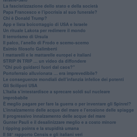
​La fascistizzazione dello stato e della società
Papa Francesco e l’ipocrisia al suo funerale?
​Chi è Donald Trump?
App e lista boicottaggio di USA e Israele
​Un rituale Lakota per redimere il mondo
Il terrorismo di Ursula
​Il palco, l’anello di Frodo e scemo-scemo
Esimio filosofo Galimberti
​I mattarelli e le mattarelle europei e italiani
​STRIP IN TRIP … un video da diffondere
"Chi può guidarci fuori dal caos?"
​Portoferraio alluvionata … era imprevedibile?
Le conseguenze mondiali dell’infanzia infelice dei potenti
​Gli Scilipoti USA
L’Italia s’intestardisce a sprecare soldi sul nucleare
improbabile
È meglio pagare per fare la guerra o per inventare gli Spinrel?
​L’innalzamento delle acque del mare e l’erosione delle spiagge
​Il progressivo innalzamento delle acque del mare
​Gunter Pauli e il desalinizzare meglio e a costo minore
I tipping points e la stupidità umana
​Il 58° rapporto Censis e gli italiani veri