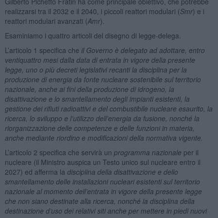
Gilberto Pichetto Fratin ha come principale obiettivo, che potrebbe
realizzarsi tra il 2032 e il 2040, i piccoli reattori modulari (
Smr
) e i
reattori modulari avanzati (
Amr
).
Esaminiamo i quattro articoli del disegno di legge-delega.
L’articolo 1 specifica che
il Governo è delegato ad adottare, entro
ventiquattro mesi dalla data di entrata in vigore della presente
legge, uno o più decreti legislativi recanti la disciplina per la
produzione di energia da fonte nucleare sostenibile sul territorio
nazionale, anche ai fini della produzione di idrogeno, la
disattivazione e lo smantellamento degli impianti esistenti, la
gestione dei rifiuti radioattivi e del combustibile nucleare esaurito, la
ricerca, lo sviluppo e l’utilizzo dell’energia da fusione, nonché la
riorganizzazione delle competenze e delle funzioni in materia,
anche mediante riordino e modificazioni della normativa vigente.
L’articolo 2 specifica che servirà un
programma nazionale
per il
nucleare (il Ministro auspica un Testo unico sul nucleare entro il
2027) ed afferma la
disciplina della disattivazione e dello
smantellamento delle installazioni nucleari esistenti sul territorio
nazionale al momento dell’entrata in vigore della presente legge
che non siano destinate alla ricerca, nonché la disciplina della
destinazione d’uso dei relativi siti
anche per mettere in piedi
nuovi