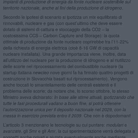
impianti di produzione di energia da fonte nucleare sostenibile sul
territorio nazionale, anche ai fini della produzione di idrogeno
.
Secondo le ipotesi di scenario si ipotizza un mix equilibrato di
rinnovabili, nucleare e gas (con quest’ultimo che deve essere
dotato di sistemi di cattura e stoccaggio della CO2 – la
costosissima CCS – Carbon Capture and Storage): la quota
ottimale di produzione da fonte nucleare coprirebbe tra l’11-22%
della richiesta di energia elettrica (cioè 8-16 GW di capacità
nucleare installata). Una grande importanza viene, inoltre, data
all’utilizzo del nucleare per la produzione di idrogeno e al riutilizzo
delle scorie nel riprocessamento del combustibile nucleare (la
startup italiana
newcleo
nove giorni fa ha firmato quattro progetti di
costruzione in Slovacchia basati sul riprocessamento). Vengono
anche toccati lo smantellamento delle centrali esistenti e il
problema delle scorie; da notare che, lo scorso ottobre, lo stesso
Ministro aveva dichiarato:
In base alle stime attuali, ipotizzando che
tutte le fasi procedurali vadano a buon fine, si potrà ottenere
l’autorizzazione unica per il deposito nazionale nel 2029, con la
messa in esercizio prevista entro il 2039
. Che non è dopodomani!
L’articolo 3 menzionano le tecnologie su cui puntare:
modulari
e
avanzate
, gli
Smr
e gli
Amr
, la cui sperimentazione verrà delegata a
soggetti
anche privati
e aiutata
eventualmente anche mediante