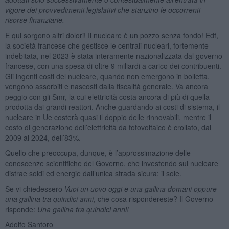
vigore dei provvedimenti legislativi che stanzino le occorrenti
risorse finanziarie.
E qui sorgono altri dolori! Il nucleare è un pozzo senza fondo! Edf,
la società francese che gestisce le centrali nucleari, fortemente
indebitata, nel 2023 è stata interamente nazionalizzata dal governo
francese, con una spesa di oltre 9 miliardi a carico dei contribuenti.
Gli ingenti costi del nucleare, quando non emergono in bolletta,
vengono assorbiti e nascosti dalla fiscalità generale. Va ancora
peggio con gli Smr, la cui elettricità costa ancora di più di quella
prodotta dai grandi reattori. Anche guardando ai costi di sistema, il
nucleare in Ue costerà quasi il doppio delle rinnovabili, mentre il
costo di generazione dell’elettricità da fotovoltaico è crollato, dal
2009 al 2024, dell’83%.
Quello che preoccupa, dunque, è l’approssimazione delle
conoscenze scientifiche del Governo, che investendo sul nucleare
distrae soldi ed energie dall’unica strada sicura: il sole.
Se vi chiedessero
Vuoi un uovo oggi e una gallina domani oppure
una gallina tra quindici anni
, che cosa rispondereste? Il Governo
risponde:
Una gallina tra quindici anni!
Adolfo Santoro