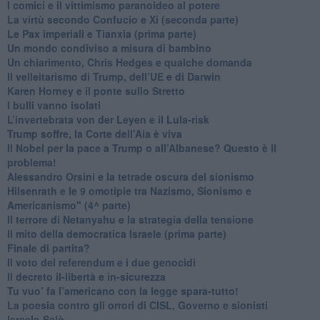
​I comici e il vittimismo paranoideo al potere
​La virtù secondo Confucio e Xi (seconda parte)
Le Pax imperiali e Tianxia (prima parte)
Un mondo condiviso a misura di bambino
​Un chiarimento, Chris Hedges e qualche domanda
Il velleitarismo di Trump, dell’UE e di Darwin
​Karen Horney e il ponte sullo Stretto
​I bulli vanno isolati
L’invertebrata von der Leyen e il Lula-risk
Trump soffre, la Corte dell'Aia è viva
​Il Nobel per la pace a Trump o all’Albanese? Questo è il
problema!
​Alessandro Orsini e la tetrade oscura del sionismo
​Hilsenrath e le 9 omotipie tra Nazismo, Sionismo e
Americanismo" (4^ parte)
​Il terrore di Netanyahu e la strategia della tensione
Il mito della democratica Israele (prima parte)
​Finale di partita?
​Il voto del referendum e i due genocidi
Il decreto il-libertà e in-sicurezza
Tu vuo’ fa l’americano con la legge spara-tutto!
La poesia contro gli orrori di CISL, Governo e sionisti
Israele-Salò