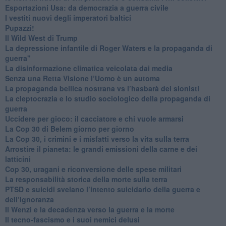
Esportazioni Usa: da democrazia a guerra civile
​I vestiti nuovi degli imperatori baltici
​Pupazzi!
​Il Wild West di Trump
​La depressione infantile di Roger Waters e la propaganda di
guerra"
​La disinformazione climatica veicolata dai media
Senza una Retta Visione l’Uomo è un automa
​La propaganda bellica nostrana vs l’hasbarà dei sionisti
​La cleptocrazia e lo studio sociologico della propaganda di
guerra
​Uccidere per gioco: il cacciatore e chi vuole armarsi
​La Cop 30 di Belem giorno per giorno
La Cop 30, i crimini e i misfatti verso la vita sulla terra
Arrostire il pianeta: le grandi emissioni della carne e dei
latticini
​Cop 30, uragani e riconversione delle spese militari
La responsabilità storica della morte sulla terra
PTSD e suicidi svelano l’intento suicidario della guerra e
dell’ignoranza
Il Wenzi e la decadenza verso la guerra e la morte
​Il tecno-fascismo e i suoi nemici delusi