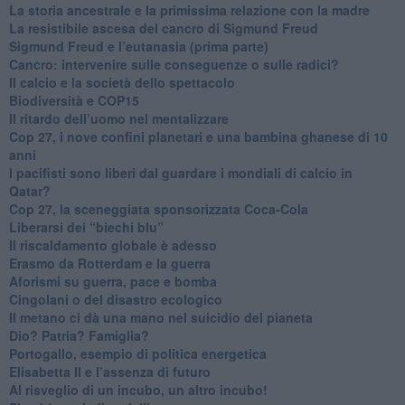
​La storia ancestrale e la primissima relazione con la madre
​La resistibile ascesa del cancro di Sigmund Freud
Sigmund Freud e l’eutanasia (prima parte)
Cancro: intervenire sulle conseguenze o sulle radici?
​Il calcio e la società dello spettacolo
Biodiversità e COP15
​Il ritardo dell’uomo nel mentalizzare
​Cop 27, i nove confini planetari e una bambina ghanese di 10
anni
​I pacifisti sono liberi dal guardare i mondiali di calcio in
Qatar?
​Cop 27, la sceneggiata sponsorizzata Coca-Cola
​Liberarsi dei “biechi blu”
Il riscaldamento globale è adesso
​Erasmo da Rotterdam e la guerra
​Aforismi su guerra, pace e bomba
Cingolani o del disastro ecologico
​Il metano ci dà una mano nel suicidio del pianeta
​Dio? Patria? Famiglia?
Portogallo, esempio di politica energetica
​Elisabetta II e l’assenza di futuro
Al risveglio di un incubo, un altro incubo!