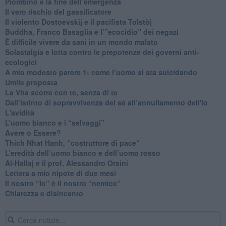
​Piombino e la fine dell’emergenza
​Il vero rischio del gassificatore
​Il violento Dostoevskij e il pacifista Tolstòj
​Buddha, Franco Basaglia e l’”ecocidio” dei negazi
​È difficile vivere da sani in un mondo malato
Solastalgia e lotta contro le prepotenze dei governi anti-
ecologici
​A mio modesto parere 1: come l’uomo si sta suicidando
​Umile proposta
​La Vita scorre con te, senza di te
​Dall’istinto di sopravvivenza del sé all’annullamento dell'io
L'avidità
​L’uomo bianco e i “selvaggi”
​Avere o Essere?
​Thich Nhat Hanh, “costruttore di pace“
​L’eredità dell’uomo bianco e dell’uomo rosso
Al-Hallaj e il prof. Alessandro Orsini
​Lettera a mio nipote di due mesi
​Il nostro “Io” è il nostro “nemico”
​Chiarezza e disincanto