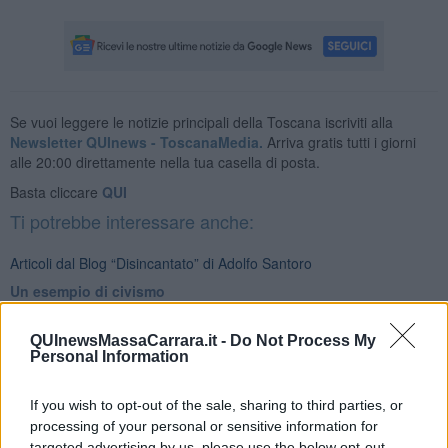
Se vuoi leggere le notizie principali della Toscana iscriviti alla
Newsletter QUInews - ToscanaMedia.
Arriva gratis tutti i giorni
alle 20:00 direttamente nella tua casella di posta.
Basta cliccare
QUI
Ti potrebbe interessare anche:
Articoli dal Blog “Disincantato” di Adolfo Santoro
​Un esempio di civismo
​Linee guida per organizzare il civismo della complessità
​Il ripristino della natura secondo la legge e l’impegno dei
QUInewsMassaCarrara.it -
Do Not Process My
Cittadini
Personal Information
Il nesso tra cambiamenti climatici e salute umana
Tutti morimmo a stento (3)
If you wish to opt-out of the sale, sharing to third parties, or
Tutti morimmo a stento (2)
processing of your personal or sensitive information for
​Tutti morimmo a stento (1)
targeted advertising by us, please use the below opt-out