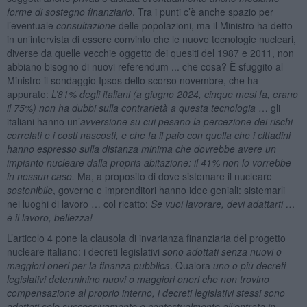
forme di sostegno finanziario
. Tra i punti c’è anche spazio per
l’eventuale
consultazione
delle popolazioni, ma il Ministro ha detto
in un’intervista di essere convinto che le nuove tecnologie nucleari,
diverse da quelle vecchie oggetto dei quesiti del 1987 e 2011, non
abbiano bisogno di nuovi referendum ... che cosa? È sfuggito al
Ministro il sondaggio Ipsos dello scorso novembre, che ha
appurato:
L’81% degli italiani (a giugno 2024, cinque mesi fa, erano
il 75%) non ha dubbi sulla contrarietà a questa tecnologia
… gli
italiani hanno un’
avversione su cui pesano la percezione dei rischi
correlati e i costi nascosti, e che fa il paio con quella che i cittadini
hanno espresso sulla distanza minima che dovrebbe avere un
impianto nucleare dalla propria abitazione: il 41% non lo vorrebbe
in nessun caso.
Ma, a proposito di dove sistemare il nucleare
sostenibile
, governo e imprenditori hanno idee geniali: sistemarli
nei luoghi di lavoro … col ricatto:
Se vuoi lavorare, devi adattarti …
è il lavoro, bellezza!
L’articolo 4 pone la clausola di invarianza finanziaria del progetto
nucleare italiano: i decreti legislativi
sono adottati senza nuovi o
maggiori oneri per la finanza pubblica
. Qualora
uno o più decreti
legislativi determinino nuovi o maggiori oneri che non trovino
compensazione al proprio interno, i decreti legislativi stessi sono
adottati solo successivamente o contestualmente all’entrata in