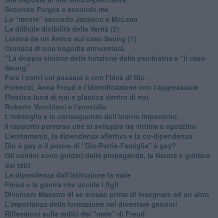
​Secondo Porges e secondo me
​La “mente” secondo Jackson e McLean
La difficile dicibilità della Verità (2)
​Lettera da un Amico sul caso Seung (1)
​Cronaca di una tragedia annunciata
"​La doppia visione della funzione della psichiatria e “il caso
Seung”
​Fare i conti col passato e con l’idea di Dio
​Ferenczi, Anna Freud e l’identificazione con l’aggresssore
Plastica fuori di noi e plastica dentro di noi
​Roberto Vecchioni e l’ecocidio
​L’imbroglio e le conseguenze dell’uranio impoverito
​Il rapporto perverso che si sviluppa tra vittima e aguzzino
L’erotomania, la dipendenza affettiva e la co-dipendenza
​Dio è gay o il potere di “Dio-Patria-Famiglia” è gay?
​Gli uomini sono guidati dalla propaganda, la Natura è guidata
dai fatti
La dipendenza dall’istituzione fa male
​Freud e la guerra che uccide i figli
​Diventare Maestro di se stesso prima di insegnare ad un altro
L’importanza della formazione nel diventare genitori
Riflessioni sulle radici del “male” di Freud