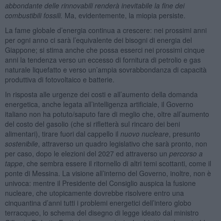
abbondante delle rinnovabili renderà inevitabile la fine dei
combustibili fossili.
Ma, evidentemente, la miopia persiste.
La fame globale d’energia continua a crescere: nei prossimi anni
per ogni anno ci sarà l’equivalente dei bisogni di energia del
Giappone; si stima anche che possa esserci nei prossimi cinque
anni la tendenza verso un eccesso di fornitura di petrolio e gas
naturale liquefatto e verso un’ampia sovrabbondanza di capacità
produttiva di fotovoltaico e batterie.
In risposta alle urgenze dei costi e all’aumento della domanda
energetica, anche legata all’intelligenza artificiale, il Governo
italiano non ha potuto/saputo fare di meglio che, oltre all’aumento
del costo del gasolio (che si rifletterà sul rincaro dei beni
alimentari), tirare fuori dal cappello il
nuovo nucleare
, presunto
sostenibile
, attraverso un quadro legislativo che sarà pronto, non
per caso, dopo le elezioni del 2027 ed attraverso un
percorso a
tappe
, che sembra essere il ritornello di altri temi scottanti, come il
ponte di Messina. La visione all’interno del Governo, inoltre, non è
univoca: mentre il Presidente del Consiglio auspica la fusione
nucleare, che utopicamente dovrebbe risolvere entro una
cinquantina d’anni tutti i problemi energetici dell’intero globo
terracqueo, lo schema del disegno di legge ideato dal ministro