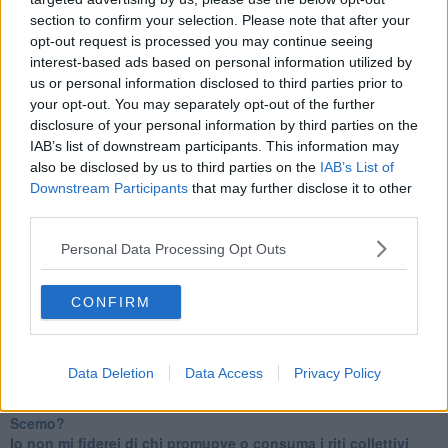
IL CORRIDOIO BLU il resoconto del convegno
section to confirm your selection. Please note that after your
Un manuale essenziale per seguire il CORRIDOIO BLU
Il corridoio blu
opt-out request is processed you may continue seeing
​Il cronoprogramma ottimale verso il full electric sui traghetti
interest-based ads based on personal information utilized by
​I costi dell’adeguamento al cold ironing
us or personal information disclosed to third parties prior to
Alcune domande da esordiente agli esperti che decidono le
your opt-out. You may separately opt-out of the further
sorti dell’Elba
disclosure of your personal information by third parties on the
Verso il full electric a gestione pubblica dei traghetti​
IAB’s list of downstream participants. This information may
​La Scienza dei Cittadini e i Cittadini per l’Aria
also be disclosed by us to third parties on the
IAB’s List of
Trump e le sue guerre contro i deboli e contro la terra
Downstream Participants
that may further disclose it to other
​Le furbate elettorali della Meloni e la testardaggine
third parties.
dell’opposizione
​Date loro l’Oscar al posto del Nobel per la Pace
Personal Data Processing Opt Outs
L'umanizzazione dell'economia e della politica
​Dopo il diluvio dei NO: un patto intergenerazionale
​Un grandioso NO ai falchi teocratici e ai loro vassalli
CONFIRM
La religione è la cocaina dei potenti
Donald e Bibi confinati nell’isola di St James?
L’italiano vero e la paura che al referendum vinca il No
Data Deletion
Data Access
Privacy Policy
​Complottismo o capitalismo globale?
​Ma, contessa, non si vergogna a continuare a guardare San
Scemo?
​Io non mi fiderei di chi promuove o consuma i riti collettivi