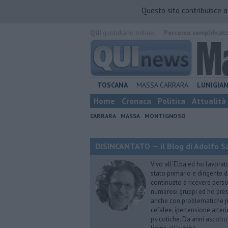
Questo sito contribuisce 
QUI
quotidiano online.
Percorso semplificat
TOSCANA
MASSA CARRARA
LUNIGIA
Home
Cronaca
Politica
Attualità
CARRARA
MASSA
MONTIGNOSO
DISINCANTATO — il Blog di Adolfo S
Vivo all’Elba ed ho lavorat
stato primario e dirigente 
continuato a ricevere person
numerosi gruppi ed ho pres
anche con problematiche ps
cefalee, ipertensione arter
psicotiche. Da anni ascolto