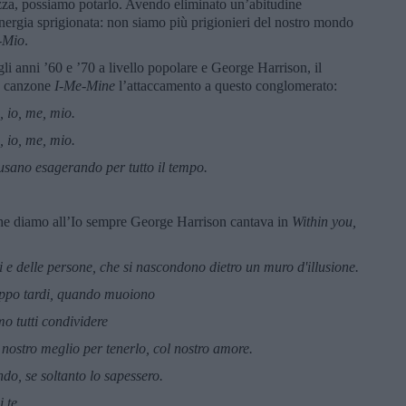
zza, possiamo potarlo. Avendo eliminato un’abitudine
energia sprigionata: non siamo più prigionieri del nostro mondo
-Mio
.
i anni ’60 e ’70 a livello popolare e George Harrison, il
la canzone
I-Me-Mine
l’attaccamento a questo conglomerato:
, io, me, mio.
, io, me, mio.
 usano esagerando per tutto il tempo.
che diamo all’Io sempre George Harrison cantava in
Within you,
i e delle persone, che si nascondono dietro un muro d'illusione.
roppo tardi, quando muoiono
o tutti condividere
nostro meglio per tenerlo, col nostro amore.
o, se soltanto lo sapessero.
 te.