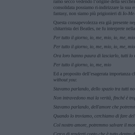
ramo secco vedendo l’origine della secche
consolidata possiamo ri-indirizzare la sua 
fantasy, non siamo più prigionieri di
Io-Me
Questa consapevolezza era già presente negl
chitarrista dei Beatles, ne fu interprete nel
Per tutto il giorno, io, me, mio, io, me, mio
Per tutto il giorno, io, me, mio, io, me, mio
Ora loro hanno paura di lasciarlo, tutti lo
Per tutto il giorno, io, me, mio
Ed a proposito dell’esagerata importanza 
without you
:
Stavamo parlando, dello spazio tra tutti no
Non intravedono mai la verità, finché è t
Stavamo parlando, dell'amore che potremm
Quando lo troviamo, cerchiamo di fare del 
Col nostro amore, potremmo salvare il mond
Cerca di renderti conto che è tutto dentro di