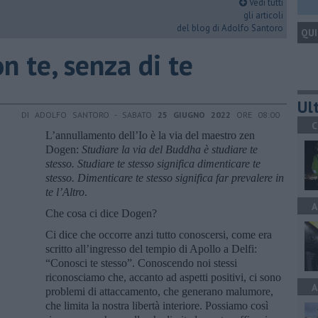
Vedi tutti
gli articoli
del blog di Adolfo Santoro
QUI
on te, senza di te
Ult
DI ADOLFO SANTORO - SABATO
25 GIUGNO 2022
ORE 08:00
C
L’annullamento dell’Io è la via del maestro zen
Dogen:
Studiare la via del Buddha è studiare te
stesso. Studiare te stesso significa dimenticare te
stesso. Dimenticare te stesso significa far prevalere in
te l’Altro
.
A
Che cosa ci dice Dogen?
Ci dice che occorre anzi tutto conoscersi, come era
scritto all’ingresso del tempio di Apollo a Delfi:
“Conosci te stesso”. Conoscendo noi stessi
riconosciamo che, accanto ad aspetti positivi, ci sono
A
problemi di attaccamento, che generano malumore,
che limita la nostra libertà interiore. Possiamo così