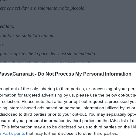
dere che sei davvero solamente molto piccolo.
reddato.
mondo e perso la loro anima.
ro?
puoi scoprire che la pace dei sensi sta attendendo.
ti soli, e che la vita scorre con te e senza di te.
ssaCarrara.it -
Do Not Process My Personal Information
to opt-out of the sale, sharing to third parties, or processing of your per
formation for targeted advertising by us, please use the below opt-out s
r selection. Please note that after your opt-out request is processed y
eing interest-based ads based on personal information utilized by us or
disclosed to third parties prior to your opt-out. You may separately opt-
losure of your personal information by third parties on the IAB’s list of
. This information may also be disclosed by us to third parties on the
IA
Participants
that may further disclose it to other third parties.