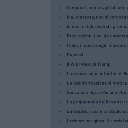
​Complottismo o capitalismo 
​Ma, contessa, non si vergog
​Io non mi fiderei di chi promu
Esportazioni Usa: da democraz
​I vestiti nuovi degli imperator
​Pupazzi!
​Il Wild West di Trump
​La depressione infantile di 
​La disinformazione climatica
Senza una Retta Visione l’U
​La propaganda bellica nostran
​La cleptocrazia e lo studio s
​Uccidere per gioco: il cacciat