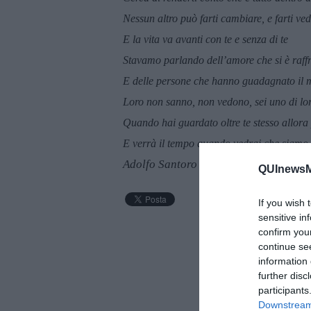
Nessun altro può farti cambiare, e farti ve
E la vita va avanti con te e senza di te
Stavamo parlando dell’amore che si è raff
E delle persone che hanno guadagnato il 
Loro non sanno, non vedono, sei uno di lo
Quando hai guardato oltre te stesso allora 
E verrà il tempo quando vedrai che siamo tut
Adolfo Santoro
QUInewsMa
If you wish 
sensitive in
confirm you
continue se
information 
further disc
participants
Downstream 