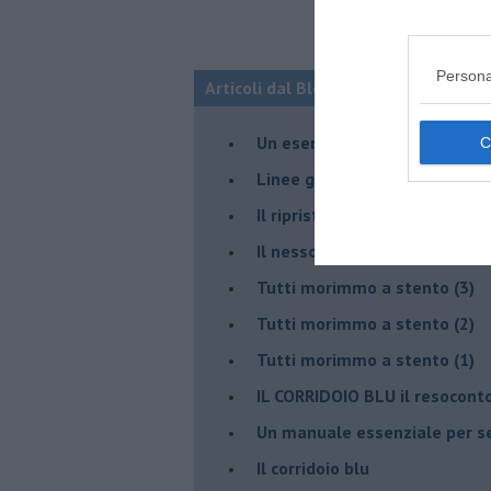
Persona
Articoli dal Blog “Disincantato” di 
​Un esempio di civismo
​Linee guida per organizzare 
​Il ripristino della natura sec
Il nesso tra cambiamenti cli
Tutti morimmo a stento (3)
Tutti morimmo a stento (2)
​Tutti morimmo a stento (1)
IL CORRIDOIO BLU il resocont
Un manuale essenziale per s
Il corridoio blu