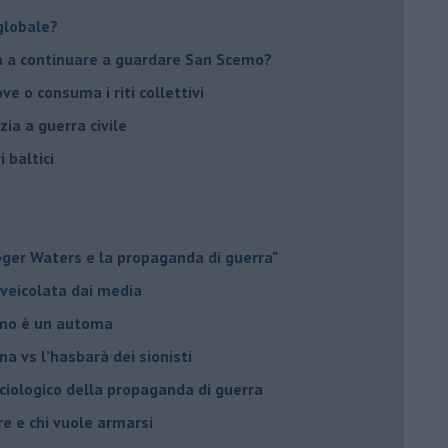
globale?
na a continuare a guardare San Scemo?
ove o consuma i riti collettivi
ia a guerra civile
i baltici
Roger Waters e la propaganda di guerra"
 veicolata dai media
omo è un automa
a vs l’hasbarà dei sionisti
ociologico della propaganda di guerra
ore e chi vuole armarsi