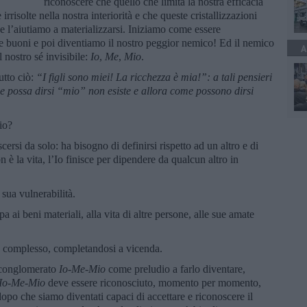
riconoscere che quello che limita la nostra efficacia
 irrisolte nella nostra interiorità e che queste cristallizzazioni
 e l’aiutiamo a materializzarsi. Iniziamo come essere
buoni e poi diventiamo il nostro peggior nemico! Ed il nemico
A
 nostro sé invisibile:
Io
,
Me
,
Mio
.
utto ciò:
“
I figli sono miei! La ricchezza è mia!”: a tali pensieri
he possa dirsi “mio” non esiste e allora come possono dirsi
io?
rsi da solo: ha bisogno di definirsi rispetto ad un altro e di
on è la vita, l’Io finisce per dipendere da qualcun altro in
sua vulnerabilità.
 ai beni materiali, alla vita di altre persone, alle sue amate
to complesso, completandosi a vicenda.
l conglomerato
Io-Me-Mio
come preludio a farlo diventare,
Io-Me-Mio
deve essere riconosciuto, momento per momento,
 dopo che siamo diventati capaci di accettare e riconoscere il