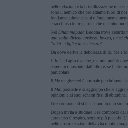
nelle relazioni è la cristallizzazione di scene
sono il nemico che proiettiamo fuori di noi
fondamentalmente sani e fondamentalmente 
è racchiuso in tre parole, che racchiudono il
Nel
Dhammapada
Buddha trova assurdo t
uno stolto diviene ansioso. Invero, un sé c
“miei” i figli e la ricchezza?
Da dove deriva la debolezza di Io, Me e M
L’
Io
è ed agisce anche, ma non può riconosce
essere riconosciuto dall’altro e, se l’altro n
particolare.
Il
Me
reagisce ed è normale perché sente la 
Il
Mio
possiede e si aggrappa che si aggrappa
opinioni e ai suoi schemi fissi di abitudine.
I tre componenti si incastrano in uno stret
Dogen invita a studiare il sé composto da
attraverso il respiro, sempre più piccolo. L’
nelle nostre reazioni della vita quotidiana;