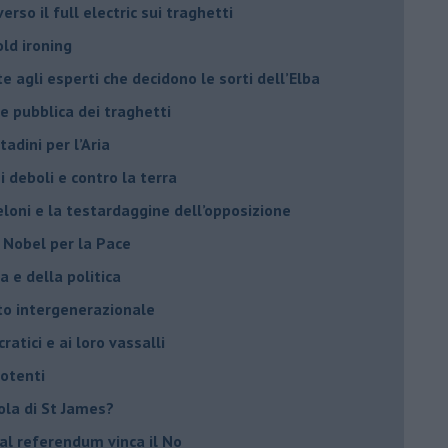
rso il full electric sui traghetti
old ironing
agli esperti che decidono le sorti dell’Elba
ne pubblica dei traghetti​
tadini per l’Aria
 deboli e contro la terra
eloni e la testardaggine dell’opposizione
l Nobel per la Pace
 e della politica
tto intergenerazionale
ratici e ai loro vassalli
potenti
sola di St James?
 al referendum vinca il No