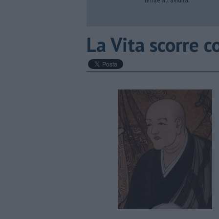
limite all’avidità.
​La Vita scorre c