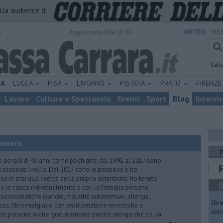
alla audience di
o
Aggiornato alle 11:50
METEO:
MAS
Sab
NA
LUCCA
PISA
LIVORNO
PISTOIA
PRATO
FIRENZ
Lavoro
Cultura e Spettacolo
Eventi
Sport
Blog
Intervi
antoro
o per più di 40 anni come psichiatra; dal 1991 al 2017 sono
di secondo livello. Dal 2017 sono in pensione e ho
e in crisi alla ricerca della propria autenticità. Ho tenuto
Q
o in carico individualmente e con la famiglia persone
icosomatiche (cancro, malattie autoimmuni, allergie,
​Un 
iosa, fibromialgia) o con problematiche nevrotiche o
civ
 le persone in crisi gratuitamente perché ritengo che c’è un