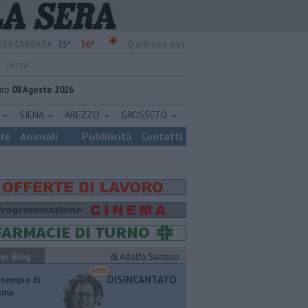
25°
36°
SA CARRARA
QuiNews.net
ato
08 Agosto 2026
E
SIENA
AREZZO
GROSSETO
ste
Animali
Pubblicità
Contatti
ui Blog
di Adolfo Santoro
DISINCANTATO
esempio di
ismo