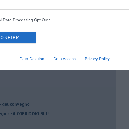
l Data Processing Opt Outs
Adolfo Santoro
CONFIRM
il civismo della complessità
ondo la legge e l’impegno dei Cittadini
Data Deletion
Data Access
Privacy Policy
matici e salute umana
o del convegno
eguire il CORRIDOIO BLU