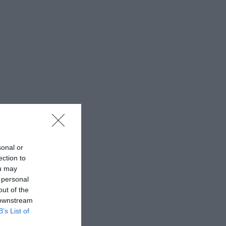
sonal or
ection to
ou may
 personal
out of the
 downstream
B’s List of