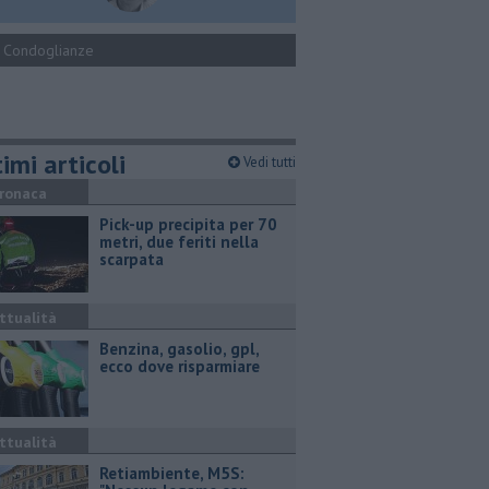
Condoglianze
imi articoli
Vedi tutti
ronaca
Pick-up precipita per 70
metri, due feriti nella
scarpata
ttualità
​Benzina, gasolio, gpl,
ecco dove risparmiare
ttualità
Retiambiente, M5S: