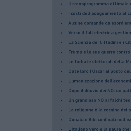
​Il cronoprogramma ottimale ve
​I costi dell’adeguamento al c
Alcune domande da esordiente 
Verso il full electric a gestio
​La Scienza dei Cittadini e i Cit
Trump e le sue guerre contro i
​Le furbate elettorali della M
​Date loro l’Oscar al posto de
L'umanizzazione dell'economia
​Dopo il diluvio dei NO: un pa
​Un grandioso NO ai falchi teoc
La religione è la cocaina dei 
Donald e Bibi confinati nell’i
L’italiano vero e la paura che