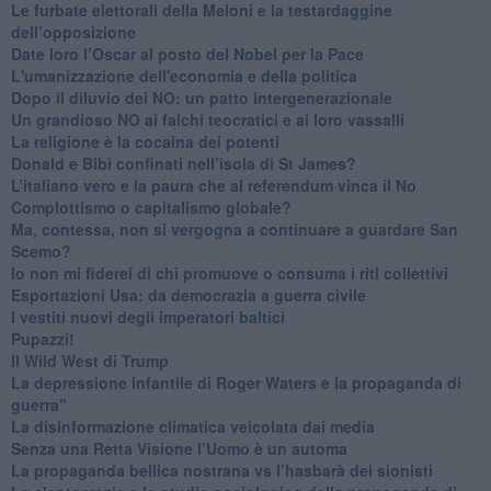
​Le furbate elettorali della Meloni e la testardaggine
dell’opposizione
​Date loro l’Oscar al posto del Nobel per la Pace
L'umanizzazione dell'economia e della politica
​Dopo il diluvio dei NO: un patto intergenerazionale
​Un grandioso NO ai falchi teocratici e ai loro vassalli
La religione è la cocaina dei potenti
Donald e Bibi confinati nell’isola di St James?
L’italiano vero e la paura che al referendum vinca il No
​Complottismo o capitalismo globale?
​Ma, contessa, non si vergogna a continuare a guardare San
Scemo?
​Io non mi fiderei di chi promuove o consuma i riti collettivi
Esportazioni Usa: da democrazia a guerra civile
​I vestiti nuovi degli imperatori baltici
​Pupazzi!
​Il Wild West di Trump
​La depressione infantile di Roger Waters e la propaganda di
guerra"
​La disinformazione climatica veicolata dai media
Senza una Retta Visione l’Uomo è un automa
​La propaganda bellica nostrana vs l’hasbarà dei sionisti