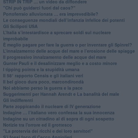
​STRIP IN TRIP … un video da diffondere
"Chi può guidarci fuori dal caos?"
​Portoferraio alluvionata … era imprevedibile?
Le conseguenze mondiali dell’infanzia infelice dei potenti
​Gli Scilipoti USA
L’Italia s’intestardisce a sprecare soldi sul nucleare
improbabile
È meglio pagare per fare la guerra o per inventare gli Spinrel?
​L’innalzamento delle acque del mare e l’erosione delle spiagge
​Il progressivo innalzamento delle acque del mare
​Gunter Pauli e il desalinizzare meglio e a costo minore
I tipping points e la stupidità umana
​Il 58° rapporto Censis e gli italiani veri
​Il bel gioco dura poco, marcondirondà
Noi abbiamo perso la guerra e la pace
Suggerimenti per Hannah Arendt e La banalità del male
​Gli indifferenti
Parte zoppicando il nucleare di IV generazione
​Indagine … l’italiano vero confessa la sua innocenza
Indagine su un cittadino al di sopra di ogni sospetto
Notizie tra l'orrore ed il grottesco
"La protervia dei ricchi e dei loro servitori"
S’i fossi foco di Cecco Angiolieri