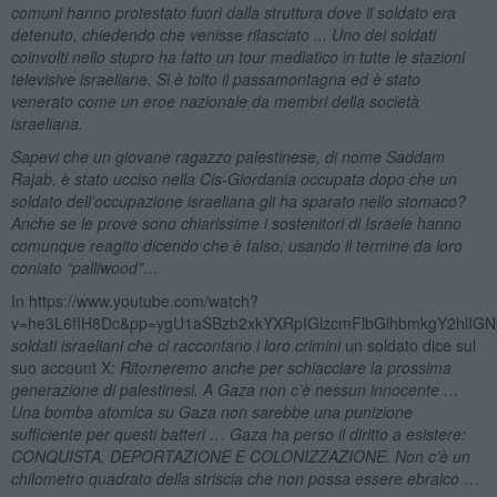
comuni hanno protestato fuori dalla struttura dove il soldato era
detenuto, chiedendo che venisse rilasciato ... Uno dei soldati
coinvolti nello stupro ha fatto un tour mediatico in tutte le stazioni
televisive israeliane. Si è tolto il passamontagna ed è stato
venerato come un eroe nazionale da membri della società
israeliana.
Sapevi che un giovane ragazzo palestinese, di nome Saddam
Rajab, è stato ucciso nella Cis-Giordania occupata dopo che un
soldato dell’occupazione israeliana gli ha sparato nello stomaco?
Anche se le prove sono chiarissime i sostenitori di Israele hanno
comunque reagito dicendo che è falso, usando il termine da loro
coniato “palliwood”…
In https://www.youtube.com/watch?
v=he3L6fIH8Dc&pp=ygU1aSBzb2xkYXRpIGlzcmFlbGlhbmkgY2hlI
soldati israeliani che ci raccontano i loro crimini
un soldato dice sul
suo account X:
Ritorneremo anche per schiacciare la prossima
generazione di palestinesi. A Gaza non c’è nessun innocente …
Una bomba atomica su Gaza non sarebbe una punizione
sufficiente per questi batteri … Gaza ha perso il diritto a esistere:
CONQUISTA, DEPORTAZIONE E COLONIZZAZIONE. Non c’è un
chilometro quadrato della striscia che non possa essere ebraico
…