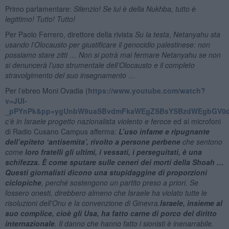
Primo parlamentare:
Silenzio! Se lui è della Nukhba, tutto è
legittimo! Tutto! Tutto!
Per Paolo Ferrero, direttore della rivista
Su la testa
,
Netanyahu sta
usando l’Olocausto per giustificare il genocidio palestinese: non
possiamo stare zitti … Non si potrà mai fermare Netanyahu se non
si denuncerà l’uso strumentale dell’Olocausto e il completo
stravolgimento del suo insegnamento …
Per l’ebreo Moni Ovadia (
https://www.youtube.com/watch?
v=JUI-
_pPYnPk&pp=ygUnbW9uaSBvdmFkaWEgZSBsYSBzdWEgbGV0d
c’è in Israele progetto nazionalista violento e feroce
ed ai microfoni
di Radio Cusano Campus afferma:
L’uso infame e ripugnante
dell’epiteto ‘antisemita’, rivolto a persone perbene
che sentono
come
loro fratelli gli ultimi, i vessati, i perseguitati, è una
schifezza
.
È come sputare sulle ceneri dei morti della Shoah …
Questi giornalisti dicono una stupidaggine di proporzioni
ciclopiche
, perché sostengono un partito preso a priori. Se
fossero onesti, direbbero almeno che Israele ha violato tutte le
risoluzioni dell’Onu e la convenzione di Ginevra.
Israele, insieme al
suo complice
,
cioè gli Usa
,
ha fatto carne di porco del diritto
internazionale
. Il danno che hanno fatto i sionisti è inenarrabile.