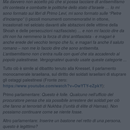
Ma davvero non accetto più che si possa tacciare di antisemitismo
chi contesta e combatte le politiche dello stato d’Israele … Io mi
sono formato sui libri di Primo Levi, mi sono formato sulle “Pietre
d’inciampo”
(i piccoli monumenti commemorativi in ottone,
incastonati nel selciato davanti alle abitazioni delle vittime della
Shoah e delle persecuzioni nazifasciste)
... e non mi faccio dire da
chi non ha nemmeno la forza di dirsi antifascista - e magari è
anche erede del vecchio tempo che fu, e magari fa anche il saluto
romano – non me lo faccio dire che sono antisemita.
L’antisemitismo non c’entra nulla con quel che sta accadendo al
popolo palestinese. Vergognatevi quando usate queste categorie ...
Tutto ciò è simile al dibattito tenuto alla Knesset, il parlamento
monocamerale israeliana, sul diritto dei soldati israeliani di stuprare
gli ostaggi palestinesi (Fronte zero:
https://www.youtube.com/watch?v=OwYTY-eZpkY
):
Primo parlamentare:
Questo è folle. Qualcuno nell’ufficio del
procuratore pensa che sia possibile arrestere dei soldati per ciò
che fanno ai terroristi di Nukhba (l’unità di élite di Hamas). Non
possiamo continuare come se niente fosse.
Altro parlamentare:
Inserire un bastone nel retto di una persona,
questo è legittimo?