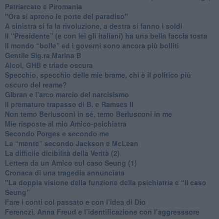
​Patriarcato e Piromania
"Ora si aprono le porte del paradiso"
​A sinistra si fa la rivoluzione, a destra si fanno i soldi
​Il “Presidente” (e con lei gli italiani) ha una bella faccia tosta
​Il mondo “bolle” ed i governi sono ancora più bolliti
​Gentile Sig.ra Marina B
​Alcol, GHB e triade oscura
​Specchio, specchio delle mie brame, chi è il politico più
oscuro del reame?
​Gibran e l’arco marcio del narcisismo
​Il prematuro trapasso di B. e Ramses II
​Non temo Berlusconi in sé, temo Berlusconi in me
​Mie risposte al mio Amico-psichiatra
​Secondo Porges e secondo me
​La “mente” secondo Jackson e McLean
La difficile dicibilità della Verità (2)
​Lettera da un Amico sul caso Seung (1)
​Cronaca di una tragedia annunciata
"​La doppia visione della funzione della psichiatria e “il caso
Seung”
​Fare i conti col passato e con l’idea di Dio
​Ferenczi, Anna Freud e l’identificazione con l’aggresssore