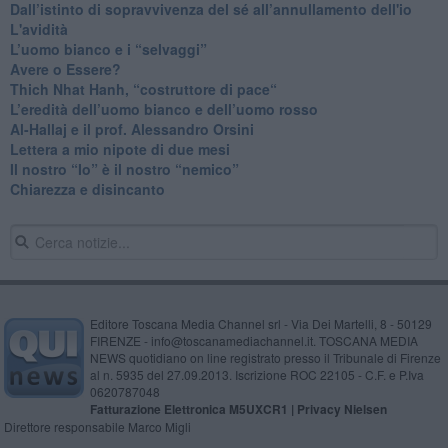
​Dall’istinto di sopravvivenza del sé all’annullamento dell'io
L'avidità
​L’uomo bianco e i “selvaggi”
​Avere o Essere?
​Thich Nhat Hanh, “costruttore di pace“
​L’eredità dell’uomo bianco e dell’uomo rosso
Al-Hallaj e il prof. Alessandro Orsini
​Lettera a mio nipote di due mesi
​Il nostro “Io” è il nostro “nemico”
​Chiarezza e disincanto
Editore Toscana Media Channel srl - Via Dei Martelli, 8 - 50129
FIRENZE - info@toscanamediachannel.it. TOSCANA MEDIA
NEWS quotidiano on line registrato presso il Tribunale di Firenze
al n. 5935 del 27.09.2013. Iscrizione ROC 22105 - C.F. e P.Iva
0620787048
Fatturazione Elettronica M5UXCR1 |
Privacy Nielsen
Direttore responsabile Marco Migli