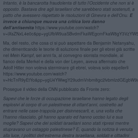
Intanto, è la bancarotta fraudolenta di tutto l’Occidente che non si è
opposto. Bastava dire agli israeliani che sarebbero stati sostenuti, a
patto che avessero rispettato le risoluzioni di Ginevra e dell’Onu.
E
invece a chiunque muova una critica loro danno
dell’antisemita
https://www.youtube.com/watch?
v=iXsZNxL4e0c&pp=ygUfbW9uaSBvdmFkaWEgcmFkaW8gY3VzYW
Ma, del resto, che cosa ci si può aspettare da Benjamin Netanyahu,
che dimenticando le teorie di soluzione finale per gli ebrei già scritte
nel
Mein Kampf
, sei anni fa, al convegno sionista mondiale, al
fianco della Merkel e della von der Leyen, aveva affermato che
Adolf Hitler non voleva sterminare gli ebrei, voleva solo espellerli
https://www.youtube.com/watch?
v=HcTnR9yEtYo&pp=ygU4YWwgY29udmVnbm8gc2lvbmlzdGEgbW9u
Prosegue il video della CNN pubblicato da Fronte zero:
Sapevi che le forze di occupazione israeliane hanno legato degli
esplosivi al corpo di un palestinese di ottant’anni, costretto ad
entrare nelle case-trappola per disinnescarli, e, una volta che
l’hanno rilasciato, gli hanno sparato ed hanno ucciso lui e sua
moglie? Sapevi che dei soldati israeliani sono stati ripresi mentre
stupravano un ostaggio palestinese? E, quando la notizia è venuta
alla luce, i politici dell’estrema destra israeliana, soldati e cittadini