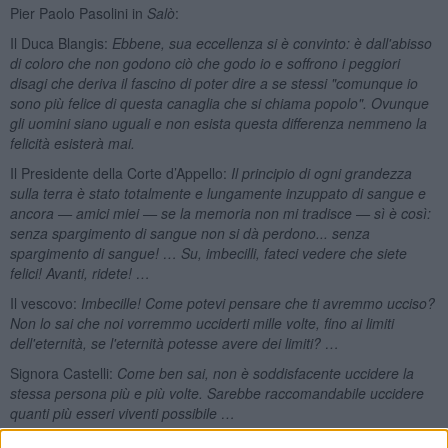
Pier Paolo Pasolini in
Salò
:
Il Duca Blangis:
Ebbene, sua eccellenza si è convinto: è dall'abisso
di coloro che non godono ciò che godo io e soffrono i peggiori
disagi che deriva il fascino di poter dire a se stessi "comunque io
sono più felice di questa canaglia che si chiama popolo". Ovunque
gli uomini siano uguali e non esista questa differenza nemmeno la
felicità esisterà mai.
Il Presidente della Corte d’Appello:
Il principio di ogni grandezza
sulla terra è stato totalmente e lungamente inzuppato di sangue e
ancora — amici miei — se la memoria non mi tradisce — sì è così:
senza spargimento di sangue non si dà perdono... senza
spargimento di sangue! … Su, imbecilli, fateci vedere che siete
felici! Avanti, ridete! …
Il vescovo:
Imbecille! Come potevi pensare che ti avremmo ucciso?
Non lo sai che noi vorremmo ucciderti mille volte, fino ai limiti
dell'eternità, se l'eternità potesse avere dei limiti?
…
Signora Castelli:
Come ben sai, non è soddisfacente uccidere la
stessa persona più e più volte. Sarebbe raccomandabile uccidere
quanti più esseri viventi possibile …
Meno male che la dignità è salvata dalla ristoratrice napoletana