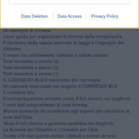
Ti potrebbe interessare anche:
Data Deletion
Data Access
Privacy Policy
Articoli dal Blog “Disincantato” di Adolfo Santoro
​Un esempio di civismo
​Linee guida per organizzare il civismo della complessità
​Il ripristino della natura secondo la legge e l’impegno dei
Cittadini
Il nesso tra cambiamenti climatici e salute umana
Tutti morimmo a stento (3)
Tutti morimmo a stento (2)
​Tutti morimmo a stento (1)
IL CORRIDOIO BLU il resoconto del convegno
Un manuale essenziale per seguire il CORRIDOIO BLU
Il corridoio blu
​Il cronoprogramma ottimale verso il full electric sui traghetti
​I costi dell’adeguamento al cold ironing
Alcune domande da esordiente agli esperti che decidono le
sorti dell’Elba
Verso il full electric a gestione pubblica dei traghetti​
​La Scienza dei Cittadini e i Cittadini per l’Aria
Trump e le sue guerre contro i deboli e contro la terra