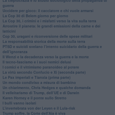
​La cleptocrazia e lo studio sociologico della propaganda di
guerra
​Uccidere per gioco: il cacciatore e chi vuole armarsi
​La Cop 30 di Belem giorno per giorno
La Cop 30, i crimini e i misfatti verso la vita sulla terra
Arrostire il pianeta: le grandi emissioni della carne e dei
latticini
​Cop 30, uragani e riconversione delle spese militari
La responsabilità storica della morte sulla terra
PTSD e suicidi svelano l’intento suicidario della guerra e
dell’ignoranza
Il Wenzi e la decadenza verso la guerra e la morte
​Il tecno-fascismo e i suoi nemici delusi
​I comici e il vittimismo paranoideo al potere
​La virtù secondo Confucio e Xi (seconda parte)
Le Pax imperiali e Tianxia (prima parte)
Un mondo condiviso a misura di bambino
​Un chiarimento, Chris Hedges e qualche domanda
Il velleitarismo di Trump, dell’UE e di Darwin
​Karen Horney e il ponte sullo Stretto
​I bulli vanno isolati
L’invertebrata von der Leyen e il Lula-risk
Trump soffre, la Corte dell'Aia è viva