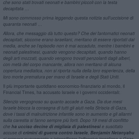
che sono stati trovati neonati e bambini piccoli con la testa
decapitata …
Mi sono commosso prima leggendo questa notizia sull’uccisione di
quaranta neonati …
Allora, che messaggio dà tutto questo? Che dei fantomatici neonati
decapitati, siccome erano israeliani, meritano di essere riportati dai
media, anche se l’episodio non è mai accaduto, mentre i bambini e
neonati palestinesi, quando vengono decapitati, quando hanno
degli arti mozzati, quando vengono trovati penzolanti dagli alberi,
con metà del corpo mancante, allora non meritano di alcuna
copertura mediatica, non si riporta nulla della loro esperienza, della
loro morte prematura per mano di Israele e degli Stati Uniti.
Il più importante quotidiano economico-finanziario al mondo, il
Financial Times, ha accusato Israele e i governi occidentali:
Silenzio vergognoso su quanto accade a Gaza. Da due mesi
Israele blocca la consegna di tutti gli aiuti nella Striscia di Gaza,
dove i tassi di malnutrizione infantile sono in aumento e gli allarmi
sulla carestia si fanno sempre più forti. Dopo 19 mesi di conflitto
che
ha ucciso decine di migliaia di palestinesi
e suscitato
accuse di
crimini di guerra contro Israele
,
Benjamin Netanyahu
si prepara nuovamente a intensificare l’offensiva israeliana a Gaza