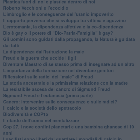
Plastica fuori di noi e plastica dentro di noi
​Roberto Vecchioni e l’ecocidio
​L’imbroglio e le conseguenze dell’uranio impoverito
​Il rapporto perverso che si sviluppa tra vittima e aguzzino
L’erotomania, la dipendenza affettiva e la co-dipendenza
​Dio è gay o il potere di “Dio-Patria-Famiglia” è gay?
​Gli uomini sono guidati dalla propaganda, la Natura è guidata
dai fatti
La dipendenza dall’istituzione fa male
​Freud e la guerra che uccide i figli
​Diventare Maestro di se stesso prima di insegnare ad un altro
L’importanza della formazione nel diventare genitori
Riflessioni sulle radici del “male” di Freud
​La storia ancestrale e la primissima relazione con la madre
​La resistibile ascesa del cancro di Sigmund Freud
Sigmund Freud e l’eutanasia (prima parte)
Cancro: intervenire sulle conseguenze o sulle radici?
​Il calcio e la società dello spettacolo
Biodiversità e COP15
​Il ritardo dell’uomo nel mentalizzare
​Cop 27, i nove confini planetari e una bambina ghanese di 10
anni
​I pacifisti sono liberi dal guardare i mondiali di calcio in