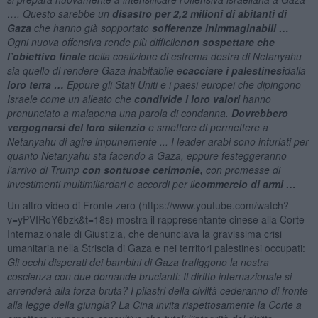
…. Questo sarebbe un
disastro per 2,2 milioni di abitanti di
Gaza
che hanno già sopportato
sofferenze inimmaginabili
…
Ogni nuova offensiva rende più difficile
non sospettare che
l’obiettivo finale
della coalizione di estrema destra di Netanyahu
sia quello di rendere Gaza inabitabile e
cacciare i palestinesi
dalla
loro terra
…
Eppure gli Stati Uniti e i paesi europei che dipingono
Israele come un alleato che
condivide i loro valori
hanno
pronunciato a malapena una parola di condanna.
Dovrebbero
vergognarsi del loro silenzio
e smettere di permettere a
Netanyahu di agire impunemente ... I leader arabi sono infuriati per
quanto Netanyahu sta facendo a Gaza, eppure festeggeranno
l’arrivo di Trump
con sontuose cerimonie
,
con promesse di
investimenti multimiliardari e accordi per il
commercio di armi
…
Un altro video di Fronte zero (https://www.youtube.com/watch?
v=yPVIRoY6bzk&t=18s) mostra il rappresentante cinese alla Corte
Internazionale di Giustizia, che denunciava la gravissima crisi
umanitaria nella Striscia di Gaza e nei territori palestinesi occupati:
Gli occhi disperati dei bambini di Gaza trafiggono la nostra
coscienza con due domande brucianti: Il diritto internazionale si
arrenderà alla forza bruta? I pilastri della civiltà cederanno di fronte
alla legge della giungla? La Cina invita rispettosamente la Corte a