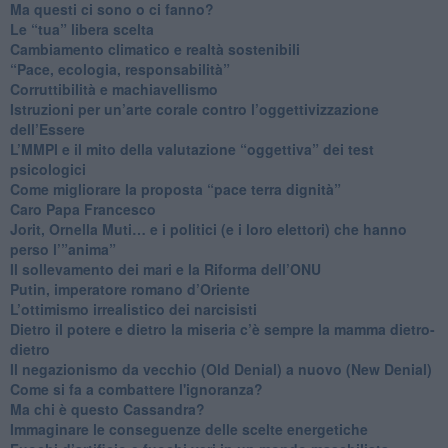
​Ma questi ci sono o ci fanno?
​Le “tua” libera scelta
Cambiamento climatico e realtà sostenibili
“Pace, ecologia, responsabilità”
​Corruttibilità e machiavellismo
Istruzioni per un’arte corale contro l’oggettivizzazione
dell’Essere
​L’MMPI e il mito della valutazione “oggettiva” dei test
psicologici
Come migliorare la proposta “pace terra dignità”
Caro Papa Francesco
​Jorit, Ornella Muti… e i politici (e i loro elettori) che hanno
perso l’”anima”
​Il sollevamento dei mari e la Riforma dell’ONU
Putin, imperatore romano d’Oriente
​L’ottimismo irrealistico dei narcisisti
​Dietro il potere e dietro la miseria c’è sempre la mamma dietro-
dietro
Il negazionismo da vecchio (Old Denial) a nuovo (New Denial)
Come si fa a combattere l'ignoranza?
Ma chi è questo Cassandra?
Immaginare le conseguenze delle scelte energetiche