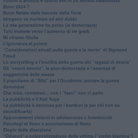
​Fuochi d’artificio e fuochi veri in un mondo maschilista
Buon 2024 ?
​Buon Natale dalle macerie della Terra
​Idrogeno vs nucleare ed altri dubbi
​La mia generazione ha perso (la democrazia)
​Tutti insieme verso l’aumento di tre gradi
Mi chiamo Giulia
L’ignoranza al potere
​“Considerazioni attuali sulla guerra e la morte" di Sigmund
Freud
​Lo storytelling e l’inutilità della guerra dei “ragazzi di destra”
​Gli “eventi esterni”, la post-democrazia e l’assenza di
soggettività delle masse
​Il populismo di “Bibi” per l’Occidente: portare la guerra
dovunque
​Che roba, contessa!... con i “fasci” non ci parlo
La pubblicità e il Kali Yuga
​La pubblicità è dannosa per i bambini (e per chi non sa
decodificarla)
​Appuntamenti violenti in adolescenza e femminicidi
​Psicologi di Stato e autoritarismo di Stato
Elogio della diserzione
“Odiatori” e colpevolizzazione della vittima (“victim blaming”)