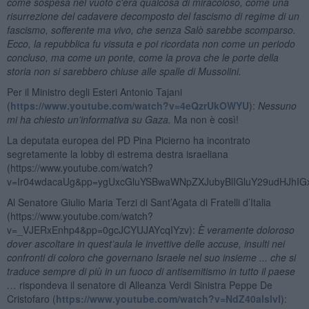
come sospesa nel vuoto c'era qualcosa di miracoloso, come una
risurrezione del cadavere decomposto del fascismo di regime di un
fascismo, sofferente ma vivo, che senza Salò sarebbe scomparso.
Ecco, la repubblica fu vissuta e poi ricordata non come un periodo
concluso, ma come un ponte, come la prova che le porte della
storia non si sarebbero chiuse alle spalle di Mussolini.
Per il Ministro degli Esteri Antonio Tajani
(
https://www.youtube.com/watch?v=4eQzrUkOWYU
):
Nessuno
mi ha chiesto un’informativa su Gaza.
Ma non è così!
La deputata europea del PD Pina Picierno ha incontrato
segretamente la lobby di estrema destra israeliana
(https://www.youtube.com/watch?
v=Ir04wdacaUg&pp=ygUxcGluYSBwaWNpZXJubyBlIGluY29udHJhI
Al Senatore Giulio Maria Terzi di Sant’Agata di Fratelli d’Italia
(https://www.youtube.com/watch?
v=_VJERxEnhp4&pp=0gcJCYUJAYcqIYzv):
È veramente doloroso
dover ascoltare in quest’aula le invettive delle accuse, insulti nei
confronti di coloro che governano Israele nel suo insieme ... che si
traduce sempre di più in un fuoco di antisemitismo in tutto il paese
…
rispondeva il senatore di Alleanza Verdi Sinistra Peppe De
Cristofaro (
https://www.youtube.com/watch?v=NdZ40alslvI
):