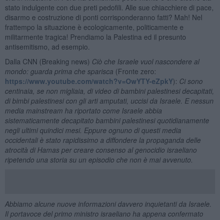
stato indulgente con due preti pedofili. Alle sue chiacchiere di pace,
disarmo e costruzione di ponti corrisponderanno fatti? Mah! Nel
frattempo la situazione è ecologicamente, politicamente e
militarmente tragica! Prendiamo la Palestina ed il presunto
antisemitismo, ad esempio.
Dalla CNN (Breaking news)
Ciò che Israele vuol nascondere al
mondo: guarda prima che sparisca
(Fronte zero:
https://www.youtube.com/watch?v=OwYTY-eZpkY
):
Ci sono
centinaia, se non migliaia, di video di bambini palestinesi decapitati,
di bimbi palestinesi con gli arti amputati, uccisi da Israele. E nessun
media mainstream ha riportato come Israele abbia
sistematicamente decapitato bambini palestinesi quotidianamente
negli ultimi quindici mesi. Eppure ognuno di questi media
occidentali è stato rapidissimo a diffondere la propaganda delle
atrocità di Hamas per creare consenso al genocidio israeliano
ripetendo una storia su un episodio che non è mai avvenuto.
Abbiamo alcune nuove informazioni davvero inquietanti da Israele.
Il portavoce del primo ministro israeliano ha appena confermato