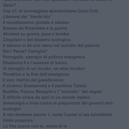
Qatar?
​Cop 27, la sceneggiata sponsorizzata Coca-Cola
​Liberarsi dei “biechi blu”
Il riscaldamento globale è adesso
​Erasmo da Rotterdam e la guerra
​Aforismi su guerra, pace e bomba
Cingolani o del disastro ecologico
​Il metano ci dà una mano nel suicidio del pianeta
​Dio? Patria? Famiglia?
Portogallo, esempio di politica energetica
​Elisabetta II e l’assenza di futuro
Al risveglio di un incubo, un altro incubo!
​Piombino e la fine dell’emergenza
​Il vero rischio del gassificatore
​Il violento Dostoevskij e il pacifista Tolstòj
​Buddha, Franco Basaglia e l’”ecocidio” dei negazi
​È difficile vivere da sani in un mondo malato
Solastalgia e lotta contro le prepotenze dei governi anti-
ecologici
​A mio modesto parere 1: come l’uomo si sta suicidando
​Umile proposta
​La Vita scorre con te, senza di te