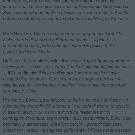
emettere un parere consultivo che tuteli l’integrità del diritto
internazionale e risvegli la coscienza della comunità internazionale.
Solo salvaguardando equità e giustizia attraverso lo stato di diritto
potremo costruire una comunità dal futuro condiviso per l’umanità
…
Per il New York Times:
Trump deporta un gruppo di migranti in
Libia a bordo di un aereo militare americano … Il piano, se
veramente attuato, porterebbe agli estremi la politica delle
espulsioni del presidente.
Da Salò di Pier Paolo Pasolini: Il vescovo:
Tutto è buono quando è
eccessivo! …
L’Eccellenza:
Non c’è nulla di più contagioso del male
...
Il Duca Blangis:
Il limite dell’amore è sempre quello di aver
bisogno di un complice. Questo suo amico sapeva però che la
raffinatezza del libertinaggio è quella di essere allo stesso tempo
carnefice e vittima.
Per Giorgio Bocca:
La condizione di Salò è povera e umiliante: un
duce prigioniero delle SS, attorno a lui un nido di vipere, di gelosie,
di assurdi appetiti, un esercito diviso fra milizie di partito,
compagnie di ventura, sopravvissuti della casta militare. E poi l'odio
popolare, la stanchezza. Ma allora perché i giorni di Salò sono
rimasti per i reduci «la stagione della verità»? Forse nel suo essere