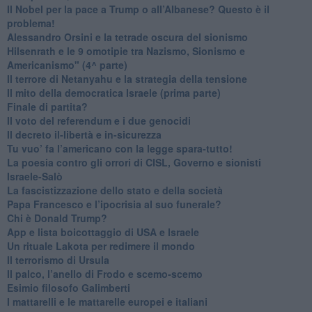
​Il Nobel per la pace a Trump o all’Albanese? Questo è il
problema!
​Alessandro Orsini e la tetrade oscura del sionismo
​Hilsenrath e le 9 omotipie tra Nazismo, Sionismo e
Americanismo" (4^ parte)
​Il terrore di Netanyahu e la strategia della tensione
Il mito della democratica Israele (prima parte)
​Finale di partita?
​Il voto del referendum e i due genocidi
Il decreto il-libertà e in-sicurezza
Tu vuo’ fa l’americano con la legge spara-tutto!
La poesia contro gli orrori di CISL, Governo e sionisti
Israele-Salò
​La fascistizzazione dello stato e della società
Papa Francesco e l’ipocrisia al suo funerale?
​Chi è Donald Trump?
App e lista boicottaggio di USA e Israele
​Un rituale Lakota per redimere il mondo
Il terrorismo di Ursula
​Il palco, l’anello di Frodo e scemo-scemo
Esimio filosofo Galimberti
​I mattarelli e le mattarelle europei e italiani