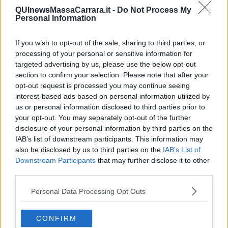
Nives Monda, minacciata solo per aver voluto denunciare il
QUInewsMassaCarrara.it -
Do Not Process My
genocidio di Gaza. Meno male che Massimo Cacciari ha zittito
Personal Information
Luttvak:
La sicurezza di Israele sarà sempre in discussione. Ma
non si rende conto Israele che la sua politica è contraria ai propri
If you wish to opt-out of the sale, sharing to third parties, or
interessi strategici di sicurezza. Ma come si fa a non rendersi
processing of your personal or sensitive information for
conto: l’odio che cresce nei confronti di Israele. Altro che
targeted advertising by us, please use the below opt-out
l’antisemitismo generico! Odio, odio, odio totale! Nei confronti di
section to confirm your selection. Please note that after your
Israele cresce l’odio totale.
Meno male che Francesco si dimostra
opt-out request is processed you may continue seeing
ancora il migliore, anche da morto: ha donato la papa-mobile al fine
interest-based ads based on personal information utilized by
che sia utilizzata come clinica itinerante per i bambini di Gaza e ha
us or personal information disclosed to third parties prior to
lasciato le finnze della Chiesa in un disastro economico.
your opt-out. You may separately opt-out of the further
Adolfo Santoro
disclosure of your personal information by third parties on the
IAB’s list of downstream participants. This information may
also be disclosed by us to third parties on the
IAB’s List of
Downstream Participants
that may further disclose it to other
third parties.
Se vuoi leggere le notizie principali della Toscana iscriviti alla
Personal Data Processing Opt Outs
Newsletter QUInews - ToscanaMedia.
Arriva gratis tutti i giorni
alle 20:00 direttamente nella tua casella di posta.
CONFIRM
Basta cliccare
QUI