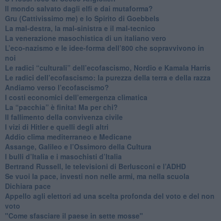
​Il mondo salvato dagli elfi e dai mutaforma?
Gru (Cattivissimo me) e lo Spirito di Goebbels
​La mal-destra, la mal-sinistra e il mal-tecnico
​La venerazione masochistica di un italiano vero
​L’eco-nazismo e le idee-forma dell’800 che sopravvivono in
noi
​Le radici “culturali” dell’ecofascismo, Nordio e Kamala Harris
Le radici dell’ecofascismo: la purezza della terra e della razza
Andiamo verso l’ecofascismo?
I costi economici dell’emergenza climatica
​La “pacchia” è finita! Ma per chi?
​Il fallimento della convivenza civile
​I vizi di Hitler e quelli degli altri
Addio clima mediterraneo e Medicane
​Assange, Galileo e l’Ossimoro della Cultura
​I bulli d’Italia e i masochisti d’Italia
​Bertrand Russell, le televisioni di Berlusconi e l’ADHD
​Se vuoi la pace, investi non nelle armi, ma nella scuola
​Dichiara pace
​Appello agli elettori ad una scelta profonda del voto e del non
voto
"Come sfasciare il paese in sette mosse"