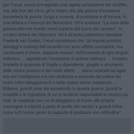
per Freud: aveva immaginato una rapida conclusione del conflitto,
ma, alla fine del 1914, gli fu chiaro che alla guerra d’invasione
succedeva la guerra, lunga e cruenta, di posizione e di trincea. In
una lettera a Ferenczi del Novembre 1914 scriveva: “La voce della
psicoanalisi nel mondo viene coperta dal tuono dei cannoni”. In
un’altra lettera del dicembre 1914 all’amico psichiatra olandese
Frederik van Eeden, Freud constatava che “gli impulsi primitivi,
selvaggi e malvagi dell’umanità non sono affatto scomparsi, ma
continuano a vivere, seppure rimossi, nell’inconscio di ogni singolo
individuo … aspettando l’occasione di potersi riattivare … il nostro
intelletto è qualcosa di fragile e dipendente, gingillo e strumento
delle nostre pulsioni e dei nostri affetti, … siamo costretti ad agire
ora con intelligenza ora con stoltezza a seconda del volere dei
nostri intimi atteggiamenti e delle nostre intime resistenze ...
Ebbene, guardi cosa sta accadendo in questa guerra, guardi le
crudeltà e le ingiustizie di cui si rendono responsabili le nazioni più
civili, la malafede con cui si atteggiano di fronte alle proprie
menzogne e iniquità a petto di quelle dei nemici; e guardi infine
come tutti hanno perso la capacità di giudicare con rettitudine”.