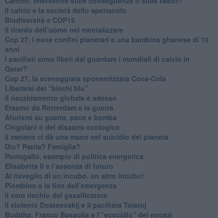
Cancro: intervenire sulle conseguenze o sulle radici?
​Il calcio e la società dello spettacolo
Biodiversità e COP15
​Il ritardo dell’uomo nel mentalizzare
​Cop 27, i nove confini planetari e una bambina ghanese di 10
anni
​I pacifisti sono liberi dal guardare i mondiali di calcio in
Qatar?
​Cop 27, la sceneggiata sponsorizzata Coca-Cola
​Liberarsi dei “biechi blu”
Il riscaldamento globale è adesso
​Erasmo da Rotterdam e la guerra
​Aforismi su guerra, pace e bomba
Cingolani o del disastro ecologico
​Il metano ci dà una mano nel suicidio del pianeta
​Dio? Patria? Famiglia?
Portogallo, esempio di politica energetica
​Elisabetta II e l’assenza di futuro
Al risveglio di un incubo, un altro incubo!
​Piombino e la fine dell’emergenza
​Il vero rischio del gassificatore
​Il violento Dostoevskij e il pacifista Tolstòj
​Buddha, Franco Basaglia e l’”ecocidio” dei negazi