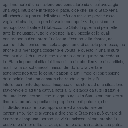
ogni membro di una nazione può constatare ciò di cui aveva già
una vaga intuizione in tempo di pace, cioè che, se lo Stato vieta
all'individuo la pratica dell'offesa, ciò non avviene perché esso
voglia eliminarla, ma perché vuole monopolizzarla, così come
monopolizza il sale ed il tabacco. Lo Stato in guerra si permette
tutte le ingiustizie, tutte le violenze, la più piccola delle quali
basterebbe a disonorare l'individuo. Esso ha fatto ricorso, nei
confronti del nemico, non solo a quel tanto di astuzia permessa, ma
anche alla menzogna cosciente e voluta, e questo in una misura
che va al di là di tutto ciò che si era visto nelle guerre precedenti.
Lo Stato impone ai cittadini il massimo di obbedienza e di sacrificio,
ma li tratta da sottomessi, nascondendo loro la verità e
sottomettendo tutte le comunicazioni e tutti i modi di espressione
delle opinioni ad una censura che rende la gente, già
intellettualmente depressa, incapace di resistere ad una situazione
sfavorevole o ad una cattiva notizia. Si distacca da tutti i trattati e
da tutte le convenzioni che lo legano agli altri Stati, ammette senza
timore la propria rapacità e la propria sete di potenza, che
l'individuo è costretto ad approvare ed a sanzionare per
patriottismo. Non ci si venga a dire che lo Stato non può evitare di
ricorrere al sopruso, perché, se vi rinunciasse, si metterebbe in
posizione d'inferiorità. … Così, di fronte alla rovina della sua patria,