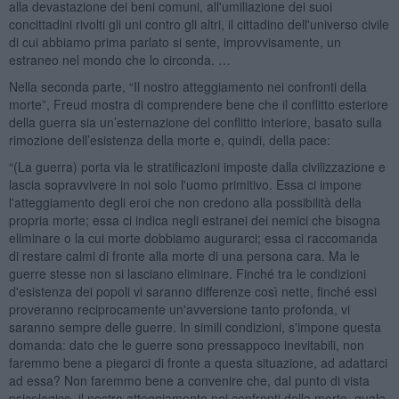
alla devastazione dei beni comuni, all'umiliazione dei suoi
concittadini rivolti gli uni contro gli altri, il cittadino dell'universo civile
di cui abbiamo prima parlato si sente, improvvisamente, un
estraneo nel mondo che lo circonda. …
Nella seconda parte, “Il nostro atteggiamento nei confronti della
morte”, Freud mostra di comprendere bene che il conflitto esteriore
della guerra sia un’esternazione del conflitto interiore, basato sulla
rimozione dell’esistenza della morte e, quindi, della pace:
“(La guerra) porta via le stratificazioni imposte dalla civilizzazione e
lascia sopravvivere in noi solo l'uomo primitivo. Essa ci impone
l'atteggiamento degli eroi che non credono alla possibilità della
propria morte; essa ci indica negli estranei dei nemici che bisogna
eliminare o la cui morte dobbiamo augurarci; essa ci raccomanda
di restare calmi di fronte alla morte di una persona cara. Ma le
guerre stesse non si lasciano eliminare. Finché tra le condizioni
d'esistenza dei popoli vi saranno differenze così nette, finché essi
proveranno reciprocamente un'avversione tanto profonda, vi
saranno sempre delle guerre. In simili condizioni, s'impone questa
domanda: dato che le guerre sono pressappoco inevitabili, non
faremmo bene a piegarci di fronte a questa situazione, ad adattarci
ad essa? Non faremmo bene a convenire che, dal punto di vista
psicologico, il nostro atteggiamento nei confronti della morte, quale