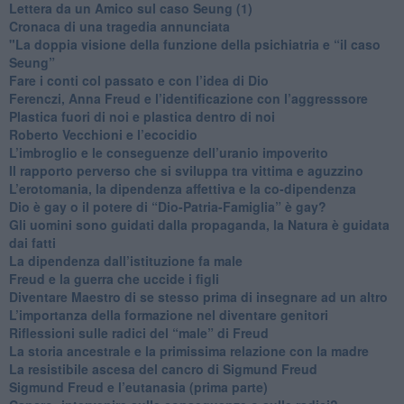
​Lettera da un Amico sul caso Seung (1)
​Cronaca di una tragedia annunciata
"​La doppia visione della funzione della psichiatria e “il caso
Seung”
​Fare i conti col passato e con l’idea di Dio
​Ferenczi, Anna Freud e l’identificazione con l’aggresssore
Plastica fuori di noi e plastica dentro di noi
​Roberto Vecchioni e l’ecocidio
​L’imbroglio e le conseguenze dell’uranio impoverito
​Il rapporto perverso che si sviluppa tra vittima e aguzzino
L’erotomania, la dipendenza affettiva e la co-dipendenza
​Dio è gay o il potere di “Dio-Patria-Famiglia” è gay?
​Gli uomini sono guidati dalla propaganda, la Natura è guidata
dai fatti
La dipendenza dall’istituzione fa male
​Freud e la guerra che uccide i figli
​Diventare Maestro di se stesso prima di insegnare ad un altro
L’importanza della formazione nel diventare genitori
Riflessioni sulle radici del “male” di Freud
​La storia ancestrale e la primissima relazione con la madre
​La resistibile ascesa del cancro di Sigmund Freud
Sigmund Freud e l’eutanasia (prima parte)