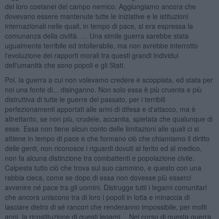
dei loro coetanei del campo nemico. Aggiungiamo ancora che
dovevano essere mantenute tutte le iniziative e le istituzioni
internazionali nelle quali, in tempo di pace, si era espressa la
comunanza della civiltà. … Una simile guerra sarebbe stata
ugualmente terribile ed intollerabile, ma non avrebbe interrotto
l'evoluzione dei rapporti morali tra questi grandi individui
dell'umanità che sono popoli e gli Stati.
Poi, la guerra a cui non volevamo credere è scoppiata, ed stata per
noi una fonte di... disinganno. Non solo essa è più cruenta e più
distruttiva di tutte le guerre del passato, per i terribili
perfezionamenti apportati alle armi di difesa e d'attacco, ma è
altrettanto, se non più, crudele, accanita, spietata che qualunque di
esse. Essa non tiene alcun conto delle limitazioni alle quali ci si
attiene in tempo di pace e che formano ciò che chiamiamo il diritto
delle genti, non riconosce i riguardi dovuti al ferito ed al medico,
non fa alcuna distinzione tra combattenti e popolazione civile.
Calpesta tutto ciò che trova sul suo cammino, e questo con una
rabbia cieca, come se dopo di essa non dovesse più esserci
avvenire né pace tra gli uomini. Distrugge tutti i legami comunitari
che ancora uniscono tra di loro i popoli in lotta e minaccia di
lasciare dietro di sé rancori che renderanno impossibile, per molti
anni, la ricostituzione di questi legami… Nel corso di questa guerra,