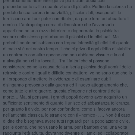
perturbamento nelle intelligenze più lucide, abbia così
profondamente svilito quanto vi era di più alto. Perfino la scienza ha
perduto la sua serena imparzialità; gli scienziati, esasperati, le
forniscono armi per poter contribuire, da parte loro, ad abbattere il
nemico. L’antropologo cerca di dimostrare che l'avversario
appartiene ad una razza inferiore e degenerata; lo psichiatra
scopre nello stesso perturbamenti psichici ed intellettuali. Ma
probabilmente noi subiamo con troppa intensità gli effetti di quanto
di male vi è nel nostro tempo, il che ci priva di ogni diritto di stabilire
un confronto con altre epoche che non abbiamo vissute e la cui
malvagità non ci ha toccati… Tra i fattori che si possono
considerare come la causa della miseria psichica degli uomini delle
retrovie e contro i quali è difficile combattere, ve ne sono due che io
mi propongo di mettere in evidenza e di esaminare qui: il
disinganno provocato dalla guerra ed il nuovo atteggiamento che,
come tutte le altre guerre, questa c’impone nei confronti della
morte… Ma, si pensava, i grandi popoli devono aver acquisito un
sufficiente sentimento di quanto li unisce ed abbastanza tolleranza
per quanto li divide, per non confondere, come si faceva ancora
nell’antichità classica, lo straniero con il «nemico». … Non è il caso
di dire che bisognava avere tutti i riguardi per la popolazione civile,
per le donne, che non usano le armi, per i bambini che, una volta
raggiunta l'età adulta, dovranno divenire gli amici ed i collaboratori