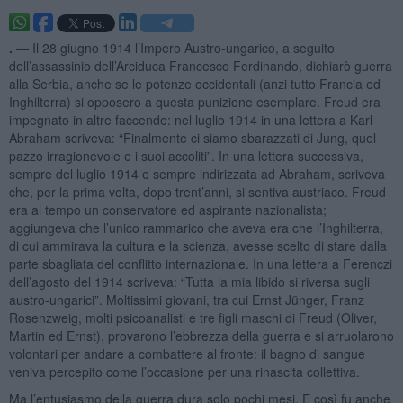
. —
Il 28 giugno 1914 l’Impero Austro-ungarico, a seguito
dell’assassinio dell’Arciduca Francesco Ferdinando, dichiarò guerra
alla Serbia, anche se le potenze occidentali (anzi tutto Francia ed
Inghilterra) si opposero a questa punizione esemplare. Freud era
impegnato in altre faccende: nel luglio 1914 in una lettera a Karl
Abraham scriveva: “Finalmente ci siamo sbarazzati di Jung, quel
pazzo irragionevole e i suoi accoliti”. In una lettera successiva,
sempre del luglio 1914 e sempre indirizzata ad Abraham, scriveva
che, per la prima volta, dopo trent’anni, si sentiva austriaco. Freud
era al tempo un conservatore ed aspirante nazionalista;
aggiungeva che l’unico rammarico che aveva era che l’Inghilterra,
di cui ammirava la cultura e la scienza, avesse scelto di stare dalla
parte sbagliata del conflitto internazionale. In una lettera a Ferenczi
dell’agosto del 1914 scriveva: “Tutta la mia libido si riversa sugli
austro-ungarici”. Moltissimi giovani, tra cui Ernst Jünger, Franz
Rosenzweig, molti psicoanalisti e tre figli maschi di Freud (Oliver,
Martin ed Ernst), provarono l’ebbrezza della guerra e si arruolarono
volontari per andare a combattere al fronte: il bagno di sangue
veniva percepito come l’occasione per una rinascita collettiva.
Ma l’entusiasmo della guerra dura solo pochi mesi. E così fu anche