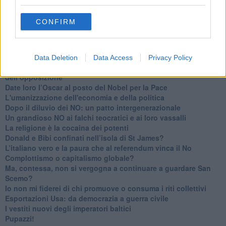
​I costi dell’adeguamento al cold ironing
Alcune domande da esordiente agli esperti che decidono le
CONFIRM
sorti dell’Elba
Verso il full electric a gestione pubblica dei traghetti​
​La Scienza dei Cittadini e i Cittadini per l’Aria
Trump e le sue guerre contro i deboli e contro la terra
Data Deletion
Data Access
Privacy Policy
​Le furbate elettorali della Meloni e la testardaggine
dell’opposizione
​Date loro l’Oscar al posto del Nobel per la Pace
L'umanizzazione dell'economia e della politica
​Dopo il diluvio dei NO: un patto intergenerazionale
​Un grandioso NO ai falchi teocratici e ai loro vassalli
La religione è la cocaina dei potenti
Donald e Bibi confinati nell’isola di St James?
L’italiano vero e la paura che al referendum vinca il No
​Complottismo o capitalismo globale?
​Ma, contessa, non si vergogna a continuare a guardare San
Scemo?
​Io non mi fiderei di chi promuove o consuma i riti collettivi
Esportazioni Usa: da democrazia a guerra civile
​I vestiti nuovi degli imperatori baltici
​Pupazzi!