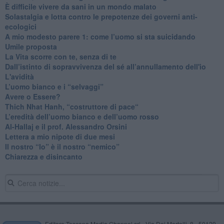
​È difficile vivere da sani in un mondo malato
Solastalgia e lotta contro le prepotenze dei governi anti-
ecologici
​A mio modesto parere 1: come l’uomo si sta suicidando
​Umile proposta
​La Vita scorre con te, senza di te
​Dall’istinto di sopravvivenza del sé all’annullamento dell'io
L'avidità
​L’uomo bianco e i “selvaggi”
​Avere o Essere?
​Thich Nhat Hanh, “costruttore di pace“
​L’eredità dell’uomo bianco e dell’uomo rosso
Al-Hallaj e il prof. Alessandro Orsini
​Lettera a mio nipote di due mesi
​Il nostro “Io” è il nostro “nemico”
​Chiarezza e disincanto
Editore Toscana Media Channel srl - Via Dei Martelli, 8 - 50129