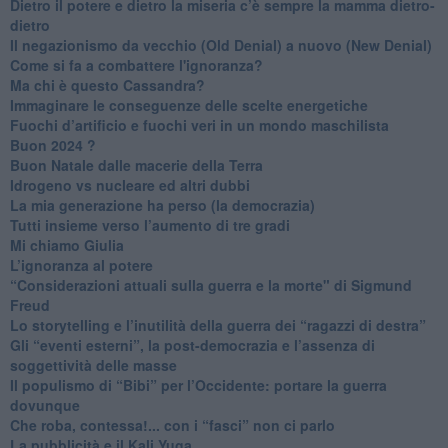
​Dietro il potere e dietro la miseria c’è sempre la mamma dietro-
dietro
Il negazionismo da vecchio (Old Denial) a nuovo (New Denial)
Come si fa a combattere l'ignoranza?
Ma chi è questo Cassandra?
Immaginare le conseguenze delle scelte energetiche
​Fuochi d’artificio e fuochi veri in un mondo maschilista
Buon 2024 ?
​Buon Natale dalle macerie della Terra
​Idrogeno vs nucleare ed altri dubbi
​La mia generazione ha perso (la democrazia)
​Tutti insieme verso l’aumento di tre gradi
Mi chiamo Giulia
L’ignoranza al potere
​“Considerazioni attuali sulla guerra e la morte" di Sigmund
Freud
​Lo storytelling e l’inutilità della guerra dei “ragazzi di destra”
​Gli “eventi esterni”, la post-democrazia e l’assenza di
soggettività delle masse
​Il populismo di “Bibi” per l’Occidente: portare la guerra
dovunque
​Che roba, contessa!... con i “fasci” non ci parlo
La pubblicità e il Kali Yuga