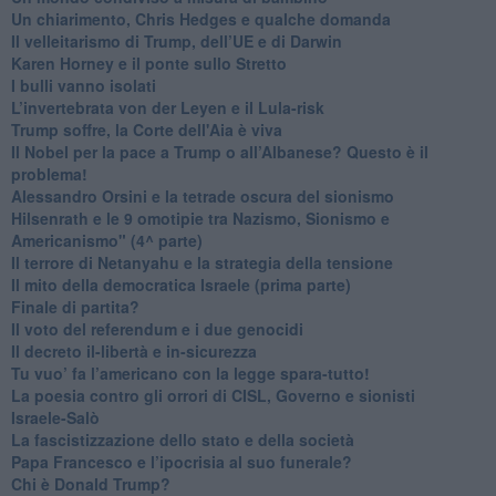
​Un chiarimento, Chris Hedges e qualche domanda
Il velleitarismo di Trump, dell’UE e di Darwin
​Karen Horney e il ponte sullo Stretto
​I bulli vanno isolati
L’invertebrata von der Leyen e il Lula-risk
Trump soffre, la Corte dell'Aia è viva
​Il Nobel per la pace a Trump o all’Albanese? Questo è il
problema!
​Alessandro Orsini e la tetrade oscura del sionismo
​Hilsenrath e le 9 omotipie tra Nazismo, Sionismo e
Americanismo" (4^ parte)
​Il terrore di Netanyahu e la strategia della tensione
Il mito della democratica Israele (prima parte)
​Finale di partita?
​Il voto del referendum e i due genocidi
Il decreto il-libertà e in-sicurezza
Tu vuo’ fa l’americano con la legge spara-tutto!
La poesia contro gli orrori di CISL, Governo e sionisti
Israele-Salò
​La fascistizzazione dello stato e della società
Papa Francesco e l’ipocrisia al suo funerale?
​Chi è Donald Trump?