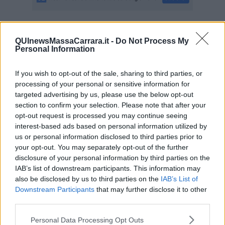
Se vuoi leggere le notizie principali della Toscana iscriviti alla
QUInewsMassaCarrara.it -
Do Not Process My
Newsletter QUInews - ToscanaMedia.
Arriva gratis tutti i giorni
Personal Information
alle 20:00 direttamente nella tua casella di posta.
Basta cliccare
QUI
If you wish to opt-out of the sale, sharing to third parties, or
Ti potrebbe interessare anche:
processing of your personal or sensitive information for
targeted advertising by us, please use the below opt-out
section to confirm your selection. Please note that after your
Articoli dal Blog “Disincantato” di Adolfo Santoro
opt-out request is processed you may continue seeing
​Linee guida per organizzare il civismo della complessità
interest-based ads based on personal information utilized by
​Il ripristino della natura secondo la legge e l’impegno dei
us or personal information disclosed to third parties prior to
Cittadini
your opt-out. You may separately opt-out of the further
Il nesso tra cambiamenti climatici e salute umana
disclosure of your personal information by third parties on the
Tutti morimmo a stento (3)
IAB’s list of downstream participants. This information may
Tutti morimmo a stento (2)
also be disclosed by us to third parties on the
IAB’s List of
​Tutti morimmo a stento (1)
Downstream Participants
that may further disclose it to other
IL CORRIDOIO BLU il resoconto del convegno
third parties.
Un manuale essenziale per seguire il CORRIDOIO BLU
Il corridoio blu
Personal Data Processing Opt Outs
​Il cronoprogramma ottimale verso il full electric sui traghetti