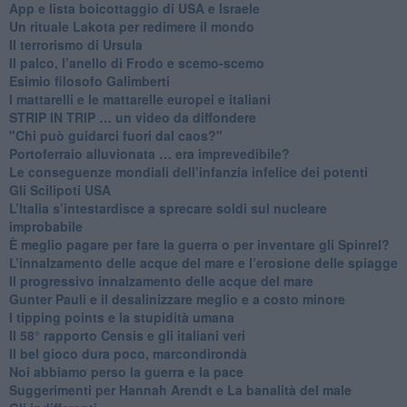
App e lista boicottaggio di USA e Israele
​Un rituale Lakota per redimere il mondo
Il terrorismo di Ursula
​Il palco, l’anello di Frodo e scemo-scemo
Esimio filosofo Galimberti
​I mattarelli e le mattarelle europei e italiani
​STRIP IN TRIP … un video da diffondere
"Chi può guidarci fuori dal caos?"
​Portoferraio alluvionata … era imprevedibile?
Le conseguenze mondiali dell’infanzia infelice dei potenti
​Gli Scilipoti USA
L’Italia s’intestardisce a sprecare soldi sul nucleare
improbabile
È meglio pagare per fare la guerra o per inventare gli Spinrel?
​L’innalzamento delle acque del mare e l’erosione delle spiagge
​Il progressivo innalzamento delle acque del mare
​Gunter Pauli e il desalinizzare meglio e a costo minore
I tipping points e la stupidità umana
​Il 58° rapporto Censis e gli italiani veri
​Il bel gioco dura poco, marcondirondà
Noi abbiamo perso la guerra e la pace
Suggerimenti per Hannah Arendt e La banalità del male