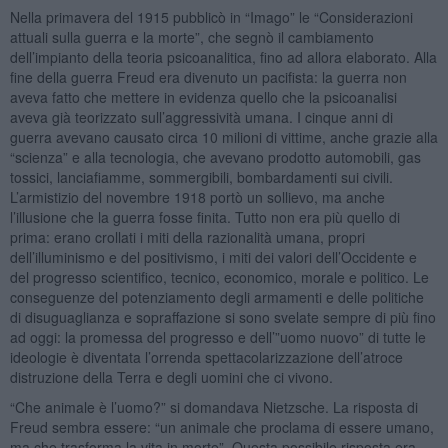
Nella primavera del 1915 pubblicò in “Imago” le “Considerazioni
attuali sulla guerra e la morte”, che segnò il cambiamento
dell’impianto della teoria psicoanalitica, fino ad allora elaborato. Alla
fine della guerra Freud era divenuto un pacifista: la guerra non
aveva fatto che mettere in evidenza quello che la psicoanalisi
aveva già teorizzato sull’aggressività umana. I cinque anni di
guerra avevano causato circa 10 milioni di vittime, anche grazie alla
“scienza” e alla tecnologia, che avevano prodotto automobili, gas
tossici, lanciafiamme, sommergibili, bombardamenti sui civili.
L’armistizio del novembre 1918 portò un sollievo, ma anche
l’illusione che la guerra fosse finita. Tutto non era più quello di
prima: erano crollati i miti della razionalità umana, propri
dell’illuminismo e del positivismo, i miti dei valori dell’Occidente e
del progresso scientifico, tecnico, economico, morale e politico. Le
conseguenze del potenziamento degli armamenti e delle politiche
di disuguaglianza e sopraffazione si sono svelate sempre di più fino
ad oggi: la promessa del progresso e dell’”uomo nuovo” di tutte le
ideologie è diventata l’orrenda spettacolarizzazione dell’atroce
distruzione della Terra e degli uomini che ci vivono.
“Che animale è l’uomo?” si domandava Nietzsche. La risposta di
Freud sembra essere: “un animale che proclama di essere umano,
ma che trasforma la vita in morte”. Questa possibile risposta era