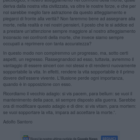
deriva dalla nostra vita civilizzata, va oltre le nostre forze, e che per
noi sarebbe meglio fare astrazione da questo atteggiamento e
piegarci di fronte alla verità? Non faremmo bene ad assegnare alla
morte, nella realtà e nei nostri pensieri, il posto che le si addice ed
a prestare un'attenzione sempre maggiore al nostro atteggiamento
inconscio nei confronti della morte, che invece siamo sempre
occupati a reprimere con tanta accuratezza?
In questo modo non compiremmo un progresso, ma, sotto certi
aspetti, un regresso. Rassegnandoci ad esso, tuttavia, avremmo il
vantaggio di essere sinceri con noi stessi e di renderci nuovamente
sopportabile la vita. In effetti, rendere la vita sopportabile è il primo
dovere dell'essere vivente. L'illusione perde ogni importanza,
quando è in opposizione con esso.
Ricordiamo il vecchio adagio: si vis pacem, para bellum: se vuoi il
mantenimento della pace, sii sempre disposto alla guerra. Sarebbe
ora di modificare questo adagio e di dire: si vis vitam, para mortem:
se vuoi sopportare la vita, impara ad accettare la morte.”.
Adolfo Santoro