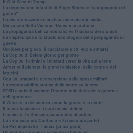
​Il Wild West di Trump
​La depressione infantile di Roger Waters e la propaganda di
guerra"
​La disinformazione climatica veicolata dai media
Senza una Retta Visione l’Uomo è un automa
​La propaganda bellica nostrana vs l’hasbarà dei sionisti
​La cleptocrazia e lo studio sociologico della propaganda di
guerra
​Uccidere per gioco: il cacciatore e chi vuole armarsi
​La Cop 30 di Belem giorno per giorno
La Cop 30, i crimini e i misfatti verso la vita sulla terra
Arrostire il pianeta: le grandi emissioni della carne e dei
latticini
​Cop 30, uragani e riconversione delle spese militari
La responsabilità storica della morte sulla terra
PTSD e suicidi svelano l’intento suicidario della guerra e
dell’ignoranza
Il Wenzi e la decadenza verso la guerra e la morte
​Il tecno-fascismo e i suoi nemici delusi
​I comici e il vittimismo paranoideo al potere
​La virtù secondo Confucio e Xi (seconda parte)
Le Pax imperiali e Tianxia (prima parte)
Un mondo condiviso a misura di bambino