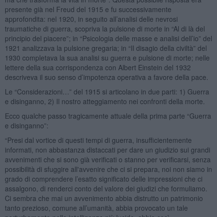
presente già nel Freud del 1915 e fu successivamente
approfondita: nel 1920, in seguito all’analisi delle nevrosi
traumatiche di guerra, scopriva la pulsione di morte in “Al di là del
principio del piacere”; in “Psicologia delle masse e analisi dell’io” del
1921 analizzava la pulsione gregaria; in “Il disagio della civiltà” del
1930 completava la sua analisi su guerra e pulsione di morte; nelle
lettere della sua corrispondenza con Albert Einstein del 1932
descriveva il suo senso d’impotenza operativa a favore della pace.
Le “Considerazioni…” del 1915 si articolano in due parti: 1) Guerra
e disinganno, 2) Il nostro atteggiamento nei confronti della morte.
Ecco qualche passo tragicamente attuale della prima parte “Guerra
e disinganno”:
“Presi dal vortice di questi tempi di guerra, insufficientemente
informati, non abbastanza distaccati per dare un giudizio sui grandi
avvenimenti che si sono già verificati o stanno per verificarsi, senza
possibilità di sfuggire all'avvenire che ci si prepara, noi non siamo in
grado di comprendere l’esatto significato delle impressioni che ci
assalgono, di renderci conto del valore dei giudizi che formuliamo.
Ci sembra che mai un avvenimento abbia distrutto un patrimonio
tanto prezioso, comune all’umanità, abbia provocato un tale