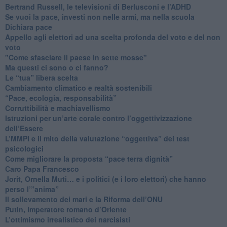
​Bertrand Russell, le televisioni di Berlusconi e l’ADHD
​Se vuoi la pace, investi non nelle armi, ma nella scuola
​Dichiara pace
​Appello agli elettori ad una scelta profonda del voto e del non
voto
"Come sfasciare il paese in sette mosse"
​Ma questi ci sono o ci fanno?
​Le “tua” libera scelta
Cambiamento climatico e realtà sostenibili
“Pace, ecologia, responsabilità”
​Corruttibilità e machiavellismo
Istruzioni per un’arte corale contro l’oggettivizzazione
dell’Essere
​L’MMPI e il mito della valutazione “oggettiva” dei test
psicologici
Come migliorare la proposta “pace terra dignità”
Caro Papa Francesco
​Jorit, Ornella Muti… e i politici (e i loro elettori) che hanno
perso l’”anima”
​Il sollevamento dei mari e la Riforma dell’ONU
Putin, imperatore romano d’Oriente
​L’ottimismo irrealistico dei narcisisti