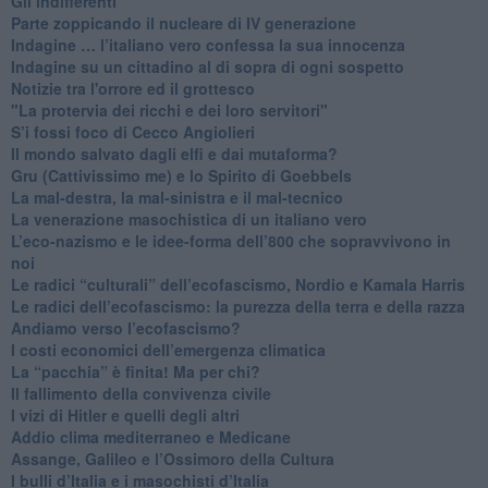
​Gli indifferenti
Parte zoppicando il nucleare di IV generazione
​Indagine … l’italiano vero confessa la sua innocenza
Indagine su un cittadino al di sopra di ogni sospetto
Notizie tra l'orrore ed il grottesco
"La protervia dei ricchi e dei loro servitori"
S’i fossi foco di Cecco Angiolieri
​Il mondo salvato dagli elfi e dai mutaforma?
Gru (Cattivissimo me) e lo Spirito di Goebbels
​La mal-destra, la mal-sinistra e il mal-tecnico
​La venerazione masochistica di un italiano vero
​L’eco-nazismo e le idee-forma dell’800 che sopravvivono in
noi
​Le radici “culturali” dell’ecofascismo, Nordio e Kamala Harris
Le radici dell’ecofascismo: la purezza della terra e della razza
Andiamo verso l’ecofascismo?
I costi economici dell’emergenza climatica
​La “pacchia” è finita! Ma per chi?
​Il fallimento della convivenza civile
​I vizi di Hitler e quelli degli altri
Addio clima mediterraneo e Medicane
​Assange, Galileo e l’Ossimoro della Cultura
​I bulli d’Italia e i masochisti d’Italia