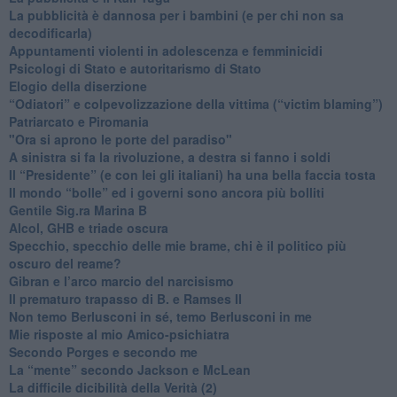
​La pubblicità è dannosa per i bambini (e per chi non sa
decodificarla)
​Appuntamenti violenti in adolescenza e femminicidi
​Psicologi di Stato e autoritarismo di Stato
Elogio della diserzione
“Odiatori” e colpevolizzazione della vittima (“victim blaming”)
​Patriarcato e Piromania
"Ora si aprono le porte del paradiso"
​A sinistra si fa la rivoluzione, a destra si fanno i soldi
​Il “Presidente” (e con lei gli italiani) ha una bella faccia tosta
​Il mondo “bolle” ed i governi sono ancora più bolliti
​Gentile Sig.ra Marina B
​Alcol, GHB e triade oscura
​Specchio, specchio delle mie brame, chi è il politico più
oscuro del reame?
​Gibran e l’arco marcio del narcisismo
​Il prematuro trapasso di B. e Ramses II
​Non temo Berlusconi in sé, temo Berlusconi in me
​Mie risposte al mio Amico-psichiatra
​Secondo Porges e secondo me
​La “mente” secondo Jackson e McLean
La difficile dicibilità della Verità (2)