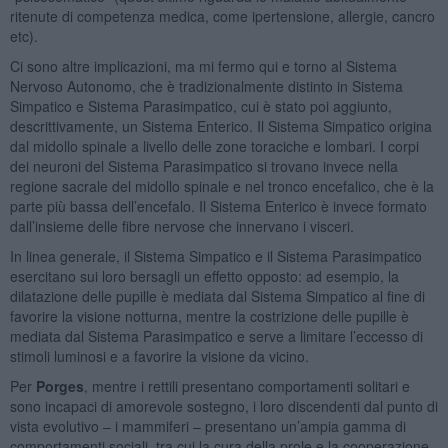
ritenute di competenza medica, come ipertensione, allergie, cancro
etc).
Ci sono altre implicazioni, ma mi fermo qui e torno al Sistema
Nervoso Autonomo, che è tradizionalmente distinto in Sistema
Simpatico e Sistema Parasimpatico, cui è stato poi aggiunto,
descrittivamente, un Sistema Enterico. Il Sistema Simpatico origina
dal midollo spinale a livello delle zone toraciche e lombari. I corpi
dei neuroni del Sistema Parasimpatico si trovano invece nella
regione sacrale del midollo spinale e nel tronco encefalico, che è la
parte più bassa dell’encefalo. Il Sistema Enterico è invece formato
dall’insieme delle fibre nervose che innervano i visceri.
In linea generale, il Sistema Simpatico e il Sistema Parasimpatico
esercitano sui loro bersagli un effetto opposto: ad esempio, la
dilatazione delle pupille è mediata dal Sistema Simpatico al fine di
favorire la visione notturna, mentre la costrizione delle pupille è
mediata dal Sistema Parasimpatico e serve a limitare l’eccesso di
stimoli luminosi e a favorire la visione da vicino.
Per
Porges
, mentre i rettili presentano comportamenti solitari e
sono incapaci di amorevole sostegno, i loro discendenti dal punto di
vista evolutivo – i mammiferi – presentano un’ampia gamma di
comportamenti sociali, tra cui la cura della prole e la cooperazione.