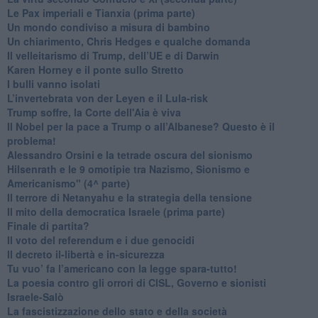
Le Pax imperiali e Tianxia (prima parte)
Un mondo condiviso a misura di bambino
​Un chiarimento, Chris Hedges e qualche domanda
Il velleitarismo di Trump, dell’UE e di Darwin
​Karen Horney e il ponte sullo Stretto
​I bulli vanno isolati
L’invertebrata von der Leyen e il Lula-risk
Trump soffre, la Corte dell'Aia è viva
​Il Nobel per la pace a Trump o all’Albanese? Questo è il
problema!
​Alessandro Orsini e la tetrade oscura del sionismo
​Hilsenrath e le 9 omotipie tra Nazismo, Sionismo e
Americanismo" (4^ parte)
​Il terrore di Netanyahu e la strategia della tensione
Il mito della democratica Israele (prima parte)
​Finale di partita?
​Il voto del referendum e i due genocidi
Il decreto il-libertà e in-sicurezza
Tu vuo’ fa l’americano con la legge spara-tutto!
La poesia contro gli orrori di CISL, Governo e sionisti
Israele-Salò
​La fascistizzazione dello stato e della società