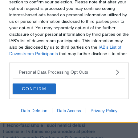
​I vestiti nuovi degli imperatori baltici
section to confirm your selection. Please note that after your
​Pupazzi!
opt-out request is processed you may continue seeing
​Il Wild West di Trump
interest-based ads based on personal information utilized by
​La depressione infantile di Roger Waters e la propaganda di
us or personal information disclosed to third parties prior to
guerra"
your opt-out. You may separately opt-out of the further
​La disinformazione climatica veicolata dai media
disclosure of your personal information by third parties on the
Senza una Retta Visione l’Uomo è un automa
IAB’s list of downstream participants. This information may
​La propaganda bellica nostrana vs l’hasbarà dei sionisti
also be disclosed by us to third parties on the
IAB’s List of
​La cleptocrazia e lo studio sociologico della propaganda di
Downstream Participants
that may further disclose it to other
guerra
third parties.
​Uccidere per gioco: il cacciatore e chi vuole armarsi
​La Cop 30 di Belem giorno per giorno
Personal Data Processing Opt Outs
La Cop 30, i crimini e i misfatti verso la vita sulla terra
Arrostire il pianeta: le grandi emissioni della carne e dei
latticini
CONFIRM
​Cop 30, uragani e riconversione delle spese militari
La responsabilità storica della morte sulla terra
PTSD e suicidi svelano l’intento suicidario della guerra e
Data Deletion
Data Access
Privacy Policy
dell’ignoranza
Il Wenzi e la decadenza verso la guerra e la morte
​Il tecno-fascismo e i suoi nemici delusi
​I comici e il vittimismo paranoideo al potere
​La virtù secondo Confucio e Xi (seconda parte)