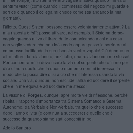
sentirmi visto” (come quando il commesso del negozio mi guarda e
sorride o quando il collega mi chiede come stia andando la mia
giornata).
Rifletto. Questi Sistemi possono essere volontariamente attivati? La
mia risposta è “sì”: posso attivare, ad esempio, il Sistema dorso-
vagale quando mi va di tirare dritto comunicando a chi o a cosa
non voglio vedere che non lo/la vedo oppure posso io sorridere al
commesso facilitando la sua risposta ventro-vagale! C’è dunque un
altro fattore: la relazione è, anzi tutto, una relazione con me stesso!
Per concentrarmi io devo usare la via del serpente che è in me per
dire di no a quello che in questo momento non mi interessa, in
modo che io possa dire di sì a ciò che mi interessa usando la via
sociale. Una via, dunque, non esclude l’altra ed uccidere il serpente
che è in me equivale ad uccidere me stesso!
La visione di
Porges
, dunque, apre molte vie di riflessione, perché
ribalta il rapporto d’importanza tra Sistema Somatico e Sistema
Autonomo, tra Verbale e Non-Verbale, tra quello che è successo
dopo l’anno di vita (e continua a succedere) e quello che è
successo da quando siamo stati concepiti in poi.
Adolfo Santoro