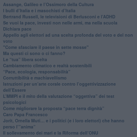
​Assange, Galileo e l’Ossimoro della Cultura
​I bulli d’Italia e i masochisti d’Italia
​Bertrand Russell, le televisioni di Berlusconi e l’ADHD
​Se vuoi la pace, investi non nelle armi, ma nella scuola
​Dichiara pace
​Appello agli elettori ad una scelta profonda del voto e del non
voto
"Come sfasciare il paese in sette mosse"
​Ma questi ci sono o ci fanno?
​Le “tua” libera scelta
Cambiamento climatico e realtà sostenibili
“Pace, ecologia, responsabilità”
​Corruttibilità e machiavellismo
Istruzioni per un’arte corale contro l’oggettivizzazione
dell’Essere
​L’MMPI e il mito della valutazione “oggettiva” dei test
psicologici
Come migliorare la proposta “pace terra dignità”
Caro Papa Francesco
​Jorit, Ornella Muti… e i politici (e i loro elettori) che hanno
perso l’”anima”
​Il sollevamento dei mari e la Riforma dell’ONU