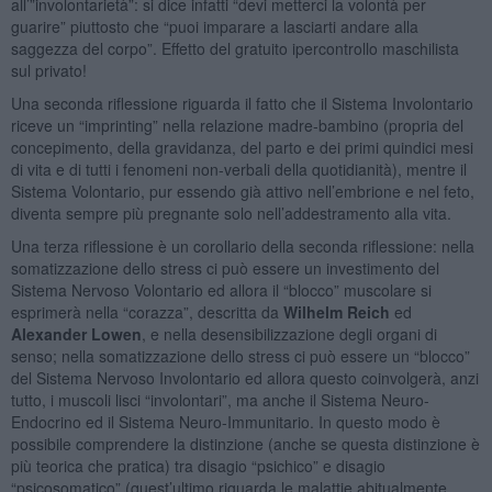
all’”involontarietà”: si dice infatti “devi metterci la volontà per
guarire” piuttosto che “puoi imparare a lasciarti andare alla
saggezza del corpo”. Effetto del gratuito ipercontrollo maschilista
sul privato!
Una seconda riflessione riguarda il fatto che il Sistema Involontario
riceve un “imprinting” nella relazione madre-bambino (propria del
concepimento, della gravidanza, del parto e dei primi quindici mesi
di vita e di tutti i fenomeni non-verbali della quotidianità), mentre il
Sistema Volontario, pur essendo già attivo nell’embrione e nel feto,
diventa sempre più pregnante solo nell’addestramento alla vita.
Una terza riflessione è un corollario della seconda riflessione: nella
somatizzazione dello stress ci può essere un investimento del
Sistema Nervoso Volontario ed allora il “blocco” muscolare si
esprimerà nella “corazza”, descritta da
Wilhelm Reich
ed
Alexander Lowen
, e nella desensibilizzazione degli organi di
senso; nella somatizzazione dello stress ci può essere un “blocco”
del Sistema Nervoso Involontario ed allora questo coinvolgerà, anzi
tutto, i muscoli lisci “involontari”, ma anche il Sistema Neuro-
Endocrino ed il Sistema Neuro-Immunitario. In questo modo è
possibile comprendere la distinzione (anche se questa distinzione è
più teorica che pratica) tra disagio “psichico” e disagio
“psicosomatico” (quest’ultimo riguarda le malattie abitualmente