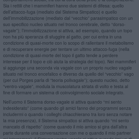
Sia i rettili che i mammiferi hanno due sistemi di difesa: quello
dell’attacco-fuga (mediato dal Sistema Simpatico) e quello
dell’immobilizzazione (mediato dal “vecchio” parasimpatico con un
suo specifico nucleo situato nel tronco cerebrale, detto “dorso-
vagale”); l’immobilizzazione si attiva, ad esempio, quando un topo
non ha più speranza di sfuggire al gatto, per cui entra in una
condizione di quasi-morte con lo scopo di rallentare il metabolismo
e di recuperare energie per tentare un ultimo attacco-fuga (nella
condizione di quasi-morte del topo il gatto tende a perdere
interesse per il topo e ciò aiuta la strategia del topo). Nei mammiferi
si aggiunge una seconda via vagale con un proprio nucleo vagale
situato nel tronco encefalico e diverso da quello del “vecchio” vago
(per cui Porges parla di “teoria polivagale”); questo nucleo, detto
“ventro-vagale”, modula la muscolatura striata di volto e testa al
fine di formare un sistema di coinvolgimento sociale integrato.
Nell’uomo il Sistema dorso-vagale si attiva quando “mi sento
indesiderato” (come quando gli amici fanno dei programmi senza
includermi o quando i colleghi chiacchierano tra loro senza notare
la mia presenza), il Sistema simpatico si attiva quando “mi sento
mancato di rispetto” (come quando il mio amico si gira dall’altra
parte durante una conversazione con me o quando il mio partner
mi interrompe), il Sistema ventro-vagale si attiva quando “mi va di