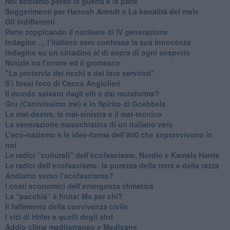
Noi abbiamo perso la guerra e la pace
Suggerimenti per Hannah Arendt e La banalità del male
​Gli indifferenti
Parte zoppicando il nucleare di IV generazione
​Indagine … l’italiano vero confessa la sua innocenza
Indagine su un cittadino al di sopra di ogni sospetto
Notizie tra l'orrore ed il grottesco
"La protervia dei ricchi e dei loro servitori"
S’i fossi foco di Cecco Angiolieri
​Il mondo salvato dagli elfi e dai mutaforma?
Gru (Cattivissimo me) e lo Spirito di Goebbels
​La mal-destra, la mal-sinistra e il mal-tecnico
​La venerazione masochistica di un italiano vero
​L’eco-nazismo e le idee-forma dell’800 che sopravvivono in
noi
​Le radici “culturali” dell’ecofascismo, Nordio e Kamala Harris
Le radici dell’ecofascismo: la purezza della terra e della razza
Andiamo verso l’ecofascismo?
I costi economici dell’emergenza climatica
​La “pacchia” è finita! Ma per chi?
​Il fallimento della convivenza civile
​I vizi di Hitler e quelli degli altri
Addio clima mediterraneo e Medicane