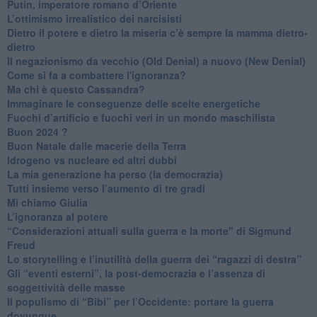
Putin, imperatore romano d’Oriente
​L’ottimismo irrealistico dei narcisisti
​Dietro il potere e dietro la miseria c’è sempre la mamma dietro-
dietro
Il negazionismo da vecchio (Old Denial) a nuovo (New Denial)
Come si fa a combattere l'ignoranza?
Ma chi è questo Cassandra?
Immaginare le conseguenze delle scelte energetiche
​Fuochi d’artificio e fuochi veri in un mondo maschilista
Buon 2024 ?
​Buon Natale dalle macerie della Terra
​Idrogeno vs nucleare ed altri dubbi
​La mia generazione ha perso (la democrazia)
​Tutti insieme verso l’aumento di tre gradi
Mi chiamo Giulia
L’ignoranza al potere
​“Considerazioni attuali sulla guerra e la morte" di Sigmund
Freud
​Lo storytelling e l’inutilità della guerra dei “ragazzi di destra”
​Gli “eventi esterni”, la post-democrazia e l’assenza di
soggettività delle masse
​Il populismo di “Bibi” per l’Occidente: portare la guerra
dovunque