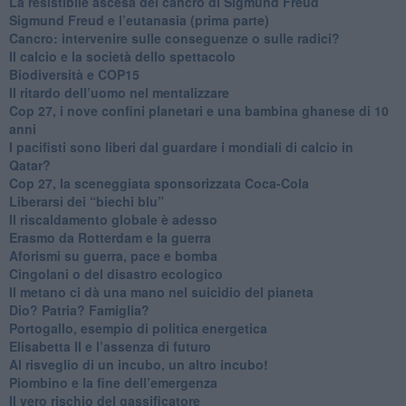
​La resistibile ascesa del cancro di Sigmund Freud
Sigmund Freud e l’eutanasia (prima parte)
Cancro: intervenire sulle conseguenze o sulle radici?
​Il calcio e la società dello spettacolo
Biodiversità e COP15
​Il ritardo dell’uomo nel mentalizzare
​Cop 27, i nove confini planetari e una bambina ghanese di 10
anni
​I pacifisti sono liberi dal guardare i mondiali di calcio in
Qatar?
​Cop 27, la sceneggiata sponsorizzata Coca-Cola
​Liberarsi dei “biechi blu”
Il riscaldamento globale è adesso
​Erasmo da Rotterdam e la guerra
​Aforismi su guerra, pace e bomba
Cingolani o del disastro ecologico
​Il metano ci dà una mano nel suicidio del pianeta
​Dio? Patria? Famiglia?
Portogallo, esempio di politica energetica
​Elisabetta II e l’assenza di futuro
Al risveglio di un incubo, un altro incubo!
​Piombino e la fine dell’emergenza
​Il vero rischio del gassificatore