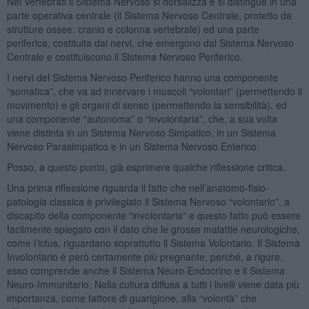
Nei Vertebrati il Sistema Nervoso si dorsalizza e si distingue in una
parte operativa centrale (il Sistema Nervoso Centrale, protetto da
strutture ossee: cranio e colonna vertebrale) ed una parte
periferica, costituita dai nervi, che emergono dal Sistema Nervoso
Centrale e costituiscono il Sistema Nervoso Periferico.
I nervi del Sistema Nervoso Periferico hanno una componente
“somatica”, che va ad innervare i muscoli “volontari” (permettendo il
movimento) e gli organi di senso (permettendo la sensibilità), ed
una componente “autonoma” o “involontaria”, che, a sua volta
viene distinta in un Sistema Nervoso Simpatico, in un Sistema
Nervoso Parasimpatico e in un Sistema Nervoso Enterico.
Posso, a questo punto, già esprimere qualche riflessione critica.
Una prima riflessione riguarda il fatto che nell’anatomo-fisio-
patologia classica è privilegiato il Sistema Nervoso “volontario”, a
discapito della componente “involontaria” e questo fatto può essere
facilmente spiegato con il dato che le grosse malattie neurologiche,
come l’ictus, riguardano soprattutto il Sistema Volontario. Il Sistema
Involontario è però certamente più pregnante, perché, a rigore,
esso comprende anche il Sistema Neuro-Endocrino e il Sistema
Neuro-Immunitario. Nella cultura diffusa a tutti i livelli viene data più
importanza, come fattore di guarigione, alla “volontà” che