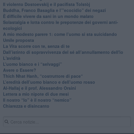
​Il violento Dostoevskij e il pacifista Tolstòj
​Buddha, Franco Basaglia e l’”ecocidio” dei negazi
​È difficile vivere da sani in un mondo malato
Solastalgia e lotta contro le prepotenze dei governi anti-
ecologici
​A mio modesto parere 1: come l’uomo si sta suicidando
​Umile proposta
​La Vita scorre con te, senza di te
​Dall’istinto di sopravvivenza del sé all’annullamento dell'io
L'avidità
​L’uomo bianco e i “selvaggi”
​Avere o Essere?
​Thich Nhat Hanh, “costruttore di pace“
​L’eredità dell’uomo bianco e dell’uomo rosso
Al-Hallaj e il prof. Alessandro Orsini
​Lettera a mio nipote di due mesi
​Il nostro “Io” è il nostro “nemico”
​Chiarezza e disincanto