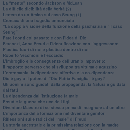
​La “mente” secondo Jackson e McLean
La difficile dicibilità della Verità (2)
​Lettera da un Amico sul caso Seung (1)
​Cronaca di una tragedia annunciata
"​La doppia visione della funzione della psichiatria e “il caso
Seung”
​Fare i conti col passato e con l’idea di Dio
​Ferenczi, Anna Freud e l’identificazione con l’aggresssore
Plastica fuori di noi e plastica dentro di noi
​Roberto Vecchioni e l’ecocidio
​L’imbroglio e le conseguenze dell’uranio impoverito
​Il rapporto perverso che si sviluppa tra vittima e aguzzino
L’erotomania, la dipendenza affettiva e la co-dipendenza
​Dio è gay o il potere di “Dio-Patria-Famiglia” è gay?
​Gli uomini sono guidati dalla propaganda, la Natura è guidata
dai fatti
La dipendenza dall’istituzione fa male
​Freud e la guerra che uccide i figli
​Diventare Maestro di se stesso prima di insegnare ad un altro
L’importanza della formazione nel diventare genitori
Riflessioni sulle radici del “male” di Freud
​La storia ancestrale e la primissima relazione con la madre