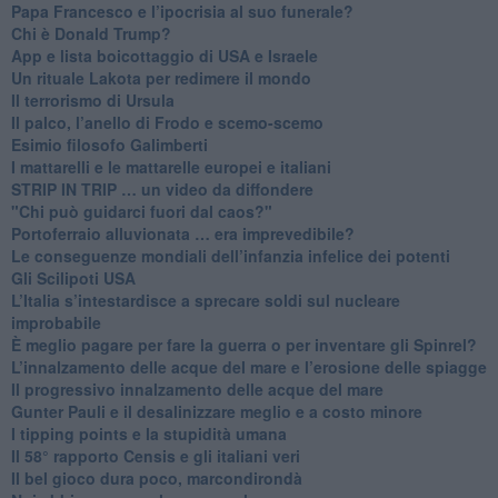
Papa Francesco e l’ipocrisia al suo funerale?
​Chi è Donald Trump?
App e lista boicottaggio di USA e Israele
​Un rituale Lakota per redimere il mondo
Il terrorismo di Ursula
​Il palco, l’anello di Frodo e scemo-scemo
Esimio filosofo Galimberti
​I mattarelli e le mattarelle europei e italiani
​STRIP IN TRIP … un video da diffondere
"Chi può guidarci fuori dal caos?"
​Portoferraio alluvionata … era imprevedibile?
Le conseguenze mondiali dell’infanzia infelice dei potenti
​Gli Scilipoti USA
L’Italia s’intestardisce a sprecare soldi sul nucleare
improbabile
È meglio pagare per fare la guerra o per inventare gli Spinrel?
​L’innalzamento delle acque del mare e l’erosione delle spiagge
​Il progressivo innalzamento delle acque del mare
​Gunter Pauli e il desalinizzare meglio e a costo minore
I tipping points e la stupidità umana
​Il 58° rapporto Censis e gli italiani veri
​Il bel gioco dura poco, marcondirondà