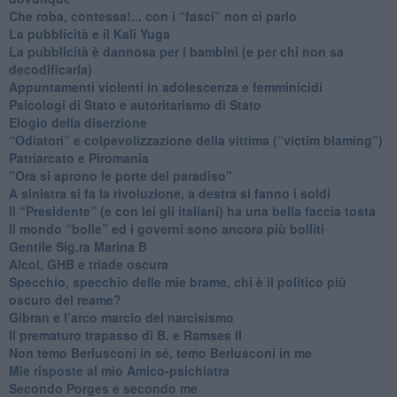
​Che roba, contessa!... con i “fasci” non ci parlo
La pubblicità e il Kali Yuga
​La pubblicità è dannosa per i bambini (e per chi non sa
decodificarla)
​Appuntamenti violenti in adolescenza e femminicidi
​Psicologi di Stato e autoritarismo di Stato
Elogio della diserzione
“Odiatori” e colpevolizzazione della vittima (“victim blaming”)
​Patriarcato e Piromania
"Ora si aprono le porte del paradiso"
​A sinistra si fa la rivoluzione, a destra si fanno i soldi
​Il “Presidente” (e con lei gli italiani) ha una bella faccia tosta
​Il mondo “bolle” ed i governi sono ancora più bolliti
​Gentile Sig.ra Marina B
​Alcol, GHB e triade oscura
​Specchio, specchio delle mie brame, chi è il politico più
oscuro del reame?
​Gibran e l’arco marcio del narcisismo
​Il prematuro trapasso di B. e Ramses II
​Non temo Berlusconi in sé, temo Berlusconi in me
​Mie risposte al mio Amico-psichiatra
​Secondo Porges e secondo me