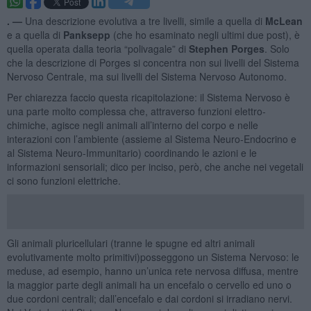
. —
Una descrizione evolutiva a tre livelli, simile a quella di
McLean
e a quella di
Panksepp
(che ho esaminato negli ultimi due post), è
quella operata dalla teoria “polivagale” di
Stephen Porges
. Solo
che la descrizione di Porges si concentra non sui livelli del Sistema
Nervoso Centrale, ma sui livelli del Sistema Nervoso Autonomo.
Per chiarezza faccio questa ricapitolazione: il Sistema Nervoso è
una parte molto complessa che, attraverso funzioni elettro-
chimiche, agisce negli animali all’interno del corpo e nelle
interazioni con l’ambiente (assieme al Sistema Neuro-Endocrino e
al Sistema Neuro-Immunitario) coordinando le azioni e le
informazioni sensoriali; dico per inciso, però, che anche nei vegetali
ci sono funzioni elettriche.
Gli animali pluricellulari (tranne le spugne ed altri animali
evolutivamente molto primitivi)posseggono un Sistema Nervoso: le
meduse, ad esempio, hanno un’unica rete nervosa diffusa, mentre
la maggior parte degli animali ha un encefalo o cervello ed uno o
due cordoni centrali; dall’encefalo e dai cordoni si irradiano nervi.