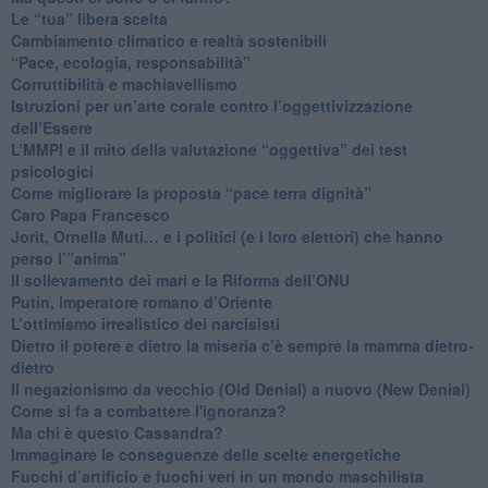
​Le “tua” libera scelta
Cambiamento climatico e realtà sostenibili
“Pace, ecologia, responsabilità”
​Corruttibilità e machiavellismo
Istruzioni per un’arte corale contro l’oggettivizzazione
dell’Essere
​L’MMPI e il mito della valutazione “oggettiva” dei test
psicologici
Come migliorare la proposta “pace terra dignità”
Caro Papa Francesco
​Jorit, Ornella Muti… e i politici (e i loro elettori) che hanno
perso l’”anima”
​Il sollevamento dei mari e la Riforma dell’ONU
Putin, imperatore romano d’Oriente
​L’ottimismo irrealistico dei narcisisti
​Dietro il potere e dietro la miseria c’è sempre la mamma dietro-
dietro
Il negazionismo da vecchio (Old Denial) a nuovo (New Denial)
Come si fa a combattere l'ignoranza?
Ma chi è questo Cassandra?
Immaginare le conseguenze delle scelte energetiche
​Fuochi d’artificio e fuochi veri in un mondo maschilista