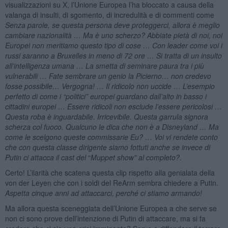
visualizzazioni su X, l’Unione Europea l’ha bloccato a causa della
valanga di insulti, di sgomento, di incredulità e di commenti come
Senza parole, se questa persona deve proteggerci, allora è meglio
cambiare nazionalità … Ma è uno scherzo? Abbiate pietà di noi, noi
Europei non meritiamo questo tipo di cose … Con leader come voi i
russi saranno a Bruxelles in meno di 72 ore … Si tratta di un insulto
all’intelligenza umana … La smetta di seminare paura tra i più
vulnerabili … Fate sembrare un genio la Picierno… non credevo
fosse possibile… Vergogna! … Il ridicolo non uccide … L’esempio
perfetto di come i “politici” europei guardano dall’alto in basso i
cittadini europei … Essere ridicoli non esclude l’essere pericolosi …
Questa roba è inguardabile. Irricevibile. Questa garrula signora
scherza col fuoco. Qualcuno le dica che non è a Disneyland … Ma
come le scelgono queste commissarie Eu? … Voi vi rendete conto
che con questa classe dirigente siamo fottuti anche se invece di
Putin ci attacca il cast del
“
Muppet show”
al completo?
.
Certo! L’ilarità che scatena questa clip rispetto alla genialata della
von der Leyen che con i soldi del ReArm sembra chiedere a Putin.
Aspetta cinque anni ad attaccarci, perché ci stiamo armando!
Ma allora questa sceneggiata dell’Unione Europea a che serve se
non ci sono prove dell’intenzione di Putin di attaccare, ma si fa