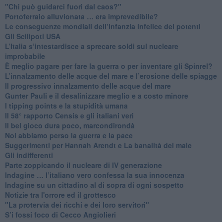
"Chi può guidarci fuori dal caos?"
​Portoferraio alluvionata … era imprevedibile?
Le conseguenze mondiali dell’infanzia infelice dei potenti
​Gli Scilipoti USA
L’Italia s’intestardisce a sprecare soldi sul nucleare
improbabile
È meglio pagare per fare la guerra o per inventare gli Spinrel?
​L’innalzamento delle acque del mare e l’erosione delle spiagge
​Il progressivo innalzamento delle acque del mare
​Gunter Pauli e il desalinizzare meglio e a costo minore
I tipping points e la stupidità umana
​Il 58° rapporto Censis e gli italiani veri
​Il bel gioco dura poco, marcondirondà
Noi abbiamo perso la guerra e la pace
Suggerimenti per Hannah Arendt e La banalità del male
​Gli indifferenti
Parte zoppicando il nucleare di IV generazione
​Indagine … l’italiano vero confessa la sua innocenza
Indagine su un cittadino al di sopra di ogni sospetto
Notizie tra l'orrore ed il grottesco
"La protervia dei ricchi e dei loro servitori"
S’i fossi foco di Cecco Angiolieri