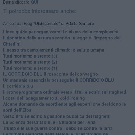
Basta cliccare
QUI
Ti potrebbe interessare anche:
Articoli dal Blog “Disincantato” di Adolfo Santoro
​Linee guida per organizzare il civismo della complessità
​Il ripristino della natura secondo la legge e l’impegno dei
Cittadini
Il nesso tra cambiamenti climatici e salute umana
Tutti morimmo a stento (3)
Tutti morimmo a stento (2)
​Tutti morimmo a stento (1)
IL CORRIDOIO BLU il resoconto del convegno
Un manuale essenziale per seguire il CORRIDOIO BLU
Il corridoio blu
​Il cronoprogramma ottimale verso il full electric sui traghetti
​I costi dell’adeguamento al cold ironing
Alcune domande da esordiente agli esperti che decidono le
sorti dell’Elba
Verso il full electric a gestione pubblica dei traghetti​
​La Scienza dei Cittadini e i Cittadini per l’Aria
Trump e le sue guerre contro i deboli e contro la terra
​Le furbate elettorali della Meloni e la testardaggine