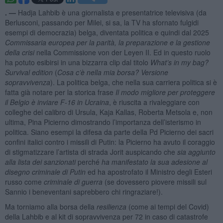
. —
Hadja Lahbib è una giornalista e presentatrice televisiva (da
Berlusconi, passando per Milei, si sa, la TV ha sfornato fulgidi
esempi di democrazia) belga, diventata politica e quindi dal 2025
Commissaria europea per la parità, la preparazione e la gestione
della crisi
nella Commissione von der Leyen II. Ed in questo ruolo
ha potuto esibirsi in una bizzarra clip dal titolo
What’s in my bag?
Survival edition
(
Cosa c’è nella mia borsa? Versione
sopravvivenza
). La politica belga, che nella sua carriera politica si è
fatta già notare per la storica frase
Il modo migliore per proteggere
il Belgio è inviare F-16 in Ucraina
, è riuscita a rivaleggiare con
colleghe del calibro di Ursula, Kaja Kallas, Roberta Metsola e, non
ultima, Pina Picierno dimostrando l’importanza dell’isterismo in
politica. Siano esempi la difesa da parte della Pd Picierno dei sacri
confini italici contro i missili di Putin: la Picierno ha avuto il coraggio
di stigmatizzare l’artista di strada Jorit auspicando che
sia aggiunto
alla lista dei sanzionati
perché
ha manifestato la sua adesione al
disegno criminale di Putin
ed ha apostrofato il Ministro degli Esteri
russo come
criminale di guerra
(se dovessero piovere missili sul
Sannio i beneventani saprebbero chi ringraziare!).
Ma torniamo alla borsa della
resilienza
(come ai tempi del Covid)
della Lahbib e al kit di sopravvivenza per 72 in caso di catastrofe