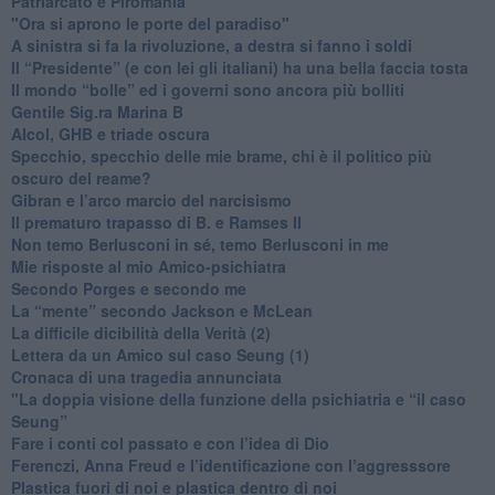
​Patriarcato e Piromania
"Ora si aprono le porte del paradiso"
​A sinistra si fa la rivoluzione, a destra si fanno i soldi
​Il “Presidente” (e con lei gli italiani) ha una bella faccia tosta
​Il mondo “bolle” ed i governi sono ancora più bolliti
​Gentile Sig.ra Marina B
​Alcol, GHB e triade oscura
​Specchio, specchio delle mie brame, chi è il politico più
oscuro del reame?
​Gibran e l’arco marcio del narcisismo
​Il prematuro trapasso di B. e Ramses II
​Non temo Berlusconi in sé, temo Berlusconi in me
​Mie risposte al mio Amico-psichiatra
​Secondo Porges e secondo me
​La “mente” secondo Jackson e McLean
La difficile dicibilità della Verità (2)
​Lettera da un Amico sul caso Seung (1)
​Cronaca di una tragedia annunciata
"​La doppia visione della funzione della psichiatria e “il caso
Seung”
​Fare i conti col passato e con l’idea di Dio
​Ferenczi, Anna Freud e l’identificazione con l’aggresssore
Plastica fuori di noi e plastica dentro di noi