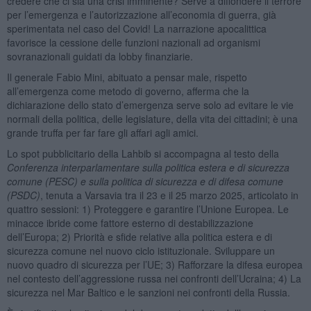
credere che ci sia una crisi imminente? Serve a diffondere il terrore
per l’emergenza e l’autorizzazione all’economia di guerra, già
sperimentata nel caso del Covid! La narrazione apocalittica
favorisce la cessione delle funzioni nazionali ad organismi
sovranazionali guidati da lobby finanziarie.
Il generale Fabio Mini, abituato a pensar male, rispetto
all’emergenza come metodo di governo, afferma che la
dichiarazione dello stato d’emergenza serve solo ad evitare le vie
normali della politica, delle legislature, della vita dei cittadini; è una
grande truffa per far fare gli affari agli amici.
Lo spot pubblicitario della Lahbib si accompagna al testo della
Conferenza interparlamentare sulla politica estera e di sicurezza
comune (PESC) e sulla politica di sicurezza e di difesa comune
(PSDC)
, tenuta a Varsavia tra il 23 e il 25 marzo 2025, articolato in
quattro sessioni: 1) Proteggere e garantire l’Unione Europea. Le
minacce ibride come fattore esterno di destabilizzazione
dell’Europa; 2) Priorità e sfide relative alla politica estera e di
sicurezza comune nel nuovo ciclo istituzionale. Sviluppare un
nuovo quadro di sicurezza per l’UE; 3) Rafforzare la difesa europea
nel contesto dell’aggressione russa nei confronti dell’Ucraina; 4) La
sicurezza nel Mar Baltico e le sanzioni nei confronti della Russia.