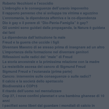
​Roberto Vecchioni e l’ecocidio
​L’imbroglio e le conseguenze dell’uranio impoverito
​Il rapporto perverso che si sviluppa tra vittima e aguzzino
L’erotomania, la dipendenza affettiva e la co-dipendenza
​Dio è gay o il potere di “Dio-Patria-Famiglia” è gay?
​Gli uomini sono guidati dalla propaganda, la Natura è guidata
dai fatti
La dipendenza dall’istituzione fa male
​Freud e la guerra che uccide i figli
​Diventare Maestro di se stesso prima di insegnare ad un altro
L’importanza della formazione nel diventare genitori
Riflessioni sulle radici del “male” di Freud
​La storia ancestrale e la primissima relazione con la madre
​La resistibile ascesa del cancro di Sigmund Freud
Sigmund Freud e l’eutanasia (prima parte)
Cancro: intervenire sulle conseguenze o sulle radici?
​Il calcio e la società dello spettacolo
Biodiversità e COP15
​Il ritardo dell’uomo nel mentalizzare
​Cop 27, i nove confini planetari e una bambina ghanese di 10
anni
​I pacifisti sono liberi dal guardare i mondiali di calcio in