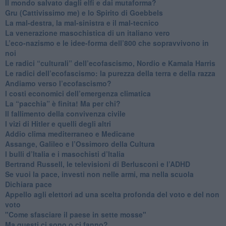
​Il mondo salvato dagli elfi e dai mutaforma?
Gru (Cattivissimo me) e lo Spirito di Goebbels
​La mal-destra, la mal-sinistra e il mal-tecnico
​La venerazione masochistica di un italiano vero
​L’eco-nazismo e le idee-forma dell’800 che sopravvivono in
noi
​Le radici “culturali” dell’ecofascismo, Nordio e Kamala Harris
Le radici dell’ecofascismo: la purezza della terra e della razza
Andiamo verso l’ecofascismo?
I costi economici dell’emergenza climatica
​La “pacchia” è finita! Ma per chi?
​Il fallimento della convivenza civile
​I vizi di Hitler e quelli degli altri
Addio clima mediterraneo e Medicane
​Assange, Galileo e l’Ossimoro della Cultura
​I bulli d’Italia e i masochisti d’Italia
​Bertrand Russell, le televisioni di Berlusconi e l’ADHD
​Se vuoi la pace, investi non nelle armi, ma nella scuola
​Dichiara pace
​Appello agli elettori ad una scelta profonda del voto e del non
voto
"Come sfasciare il paese in sette mosse"
​Ma questi ci sono o ci fanno?