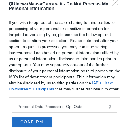
guerra
QUInewsMassaCarrara.it -
Do Not Process My
​Uccidere per gioco: il cacciatore e chi vuole armarsi
Personal Information
​La Cop 30 di Belem giorno per giorno
La Cop 30, i crimini e i misfatti verso la vita sulla terra
If you wish to opt-out of the sale, sharing to third parties, or
Arrostire il pianeta: le grandi emissioni della carne e dei
processing of your personal or sensitive information for
latticini
targeted advertising by us, please use the below opt-out
​Cop 30, uragani e riconversione delle spese militari
section to confirm your selection. Please note that after your
La responsabilità storica della morte sulla terra
opt-out request is processed you may continue seeing
PTSD e suicidi svelano l’intento suicidario della guerra e
interest-based ads based on personal information utilized by
dell’ignoranza
us or personal information disclosed to third parties prior to
Il Wenzi e la decadenza verso la guerra e la morte
your opt-out. You may separately opt-out of the further
​Il tecno-fascismo e i suoi nemici delusi
disclosure of your personal information by third parties on the
​I comici e il vittimismo paranoideo al potere
​La virtù secondo Confucio e Xi (seconda parte)
IAB’s list of downstream participants. This information may
Le Pax imperiali e Tianxia (prima parte)
also be disclosed by us to third parties on the
IAB’s List of
Un mondo condiviso a misura di bambino
Downstream Participants
that may further disclose it to other
​Un chiarimento, Chris Hedges e qualche domanda
third parties.
Il velleitarismo di Trump, dell’UE e di Darwin
​Karen Horney e il ponte sullo Stretto
Personal Data Processing Opt Outs
​I bulli vanno isolati
L’invertebrata von der Leyen e il Lula-risk
CONFIRM
Trump soffre, la Corte dell'Aia è viva