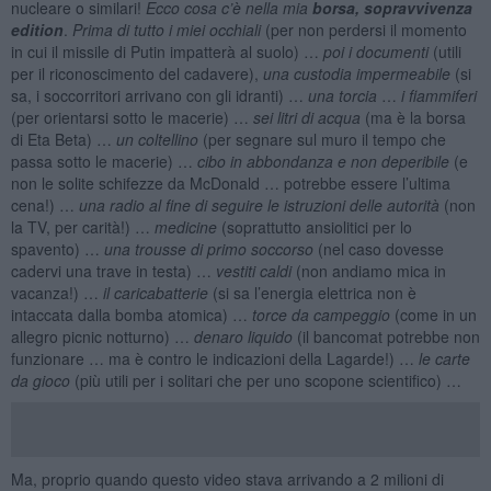
nucleare o similari!
Ecco cosa c’è nella mia
borsa
,
sopravvivenza
edition
.
Prima di tutto i miei occhiali
(per non perdersi il momento
in cui il missile di Putin impatterà al suolo) …
poi i documenti
(utili
per il riconoscimento del cadavere),
una custodia impermeabile
(si
sa, i soccorritori arrivano con gli idranti) …
una torcia
…
i fiammiferi
(per orientarsi sotto le macerie) …
sei litri di acqua
(ma è la borsa
di Eta Beta) …
un coltellino
(per segnare sul muro il tempo che
passa sotto le macerie) …
cibo in abbondanza e non deperibile
(e
non le solite schifezze da McDonald … potrebbe essere l’ultima
cena!) …
una radio al fine di seguire le istruzioni delle autorità
(non
la TV, per carità!) …
medicine
(soprattutto ansiolitici per lo
spavento) …
una trousse di primo soccorso
(nel caso dovesse
cadervi una trave in testa) …
vestiti caldi
(non andiamo mica in
vacanza!) …
il caricabatterie
(si sa l’energia elettrica non è
intaccata dalla bomba atomica) …
torce da campeggio
(come in un
allegro picnic notturno) …
denaro liquido
(il bancomat potrebbe non
funzionare … ma è contro le indicazioni della Lagarde!) …
le carte
da gioco
(più utili per i solitari che per uno scopone scientifico) …
Ma, proprio quando questo video stava arrivando a 2 milioni di