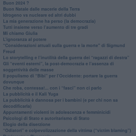
Buon 2024 ?
​Buon Natale dalle macerie della Terra
​Idrogeno vs nucleare ed altri dubbi
​La mia generazione ha perso (la democrazia)
​Tutti insieme verso l’aumento di tre gradi
Mi chiamo Giulia
L’ignoranza al potere
​“Considerazioni attuali sulla guerra e la morte" di Sigmund
Freud
​Lo storytelling e l’inutilità della guerra dei “ragazzi di destra”
​Gli “eventi esterni”, la post-democrazia e l’assenza di
soggettività delle masse
​Il populismo di “Bibi” per l’Occidente: portare la guerra
dovunque
​Che roba, contessa!... con i “fasci” non ci parlo
La pubblicità e il Kali Yuga
​La pubblicità è dannosa per i bambini (e per chi non sa
decodificarla)
​Appuntamenti violenti in adolescenza e femminicidi
​Psicologi di Stato e autoritarismo di Stato
Elogio della diserzione
“Odiatori” e colpevolizzazione della vittima (“victim blaming”)