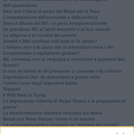
dell’opposizione
​Date loro l’Oscar al posto del Nobel per la Pace
L'umanizzazione dell'economia e della politica
​Dopo il diluvio dei NO: un patto intergenerazionale
​Un grandioso NO ai falchi teocratici e ai loro vassalli
La religione è la cocaina dei potenti
Donald e Bibi confinati nell’isola di St James?
L’italiano vero e la paura che al referendum vinca il No
​Complottismo o capitalismo globale?
​Ma, contessa, non si vergogna a continuare a guardare San
Scemo?
​Io non mi fiderei di chi promuove o consuma i riti collettivi
Esportazioni Usa: da democrazia a guerra civile
​I vestiti nuovi degli imperatori baltici
​Pupazzi!
​Il Wild West di Trump
​La depressione infantile di Roger Waters e la propaganda di
guerra"
​La disinformazione climatica veicolata dai media
Senza una Retta Visione l’Uomo è un automa
​La propaganda bellica nostrana vs l’hasbarà dei sionisti
​La cleptocrazia e lo studio sociologico della propaganda di