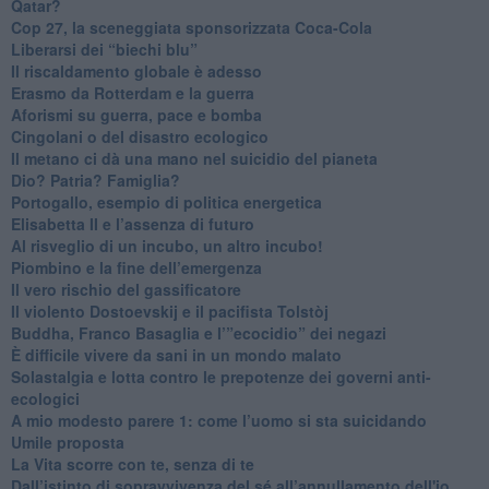
Qatar?
​Cop 27, la sceneggiata sponsorizzata Coca-Cola
​Liberarsi dei “biechi blu”
Il riscaldamento globale è adesso
​Erasmo da Rotterdam e la guerra
​Aforismi su guerra, pace e bomba
Cingolani o del disastro ecologico
​Il metano ci dà una mano nel suicidio del pianeta
​Dio? Patria? Famiglia?
Portogallo, esempio di politica energetica
​Elisabetta II e l’assenza di futuro
Al risveglio di un incubo, un altro incubo!
​Piombino e la fine dell’emergenza
​Il vero rischio del gassificatore
​Il violento Dostoevskij e il pacifista Tolstòj
​Buddha, Franco Basaglia e l’”ecocidio” dei negazi
​È difficile vivere da sani in un mondo malato
Solastalgia e lotta contro le prepotenze dei governi anti-
ecologici
​A mio modesto parere 1: come l’uomo si sta suicidando
​Umile proposta
​La Vita scorre con te, senza di te
​Dall’istinto di sopravvivenza del sé all’annullamento dell'io