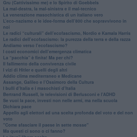
Gru (Cattivissimo me) e lo Spirito di Goebbels
​La mal-destra, la mal-sinistra e il mal-tecnico
​La venerazione masochistica di un italiano vero
​L’eco-nazismo e le idee-forma dell’800 che sopravvivono in
noi
​Le radici “culturali” dell’ecofascismo, Nordio e Kamala Harris
Le radici dell’ecofascismo: la purezza della terra e della razza
Andiamo verso l’ecofascismo?
I costi economici dell’emergenza climatica
​La “pacchia” è finita! Ma per chi?
​Il fallimento della convivenza civile
​I vizi di Hitler e quelli degli altri
Addio clima mediterraneo e Medicane
​Assange, Galileo e l’Ossimoro della Cultura
​I bulli d’Italia e i masochisti d’Italia
​Bertrand Russell, le televisioni di Berlusconi e l’ADHD
​Se vuoi la pace, investi non nelle armi, ma nella scuola
​Dichiara pace
​Appello agli elettori ad una scelta profonda del voto e del non
voto
"Come sfasciare il paese in sette mosse"
​Ma questi ci sono o ci fanno?
​Le “tua” libera scelta