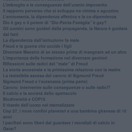
​L’imbroglio e le conseguenze dell’uranio impoverito
​Il rapporto perverso che si sviluppa tra vittima e aguzzino
L’erotomania, la dipendenza affettiva e la co-dipendenza
​Dio è gay o il potere di “Dio-Patria-Famiglia” è gay?
​Gli uomini sono guidati dalla propaganda, la Natura è guidata
dai fatti
La dipendenza dall’istituzione fa male
​Freud e la guerra che uccide i figli
​Diventare Maestro di se stesso prima di insegnare ad un altro
L’importanza della formazione nel diventare genitori
Riflessioni sulle radici del “male” di Freud
​La storia ancestrale e la primissima relazione con la madre
​La resistibile ascesa del cancro di Sigmund Freud
Sigmund Freud e l’eutanasia (prima parte)
Cancro: intervenire sulle conseguenze o sulle radici?
​Il calcio e la società dello spettacolo
Biodiversità e COP15
​Il ritardo dell’uomo nel mentalizzare
​Cop 27, i nove confini planetari e una bambina ghanese di 10
anni
​I pacifisti sono liberi dal guardare i mondiali di calcio in
Qatar?