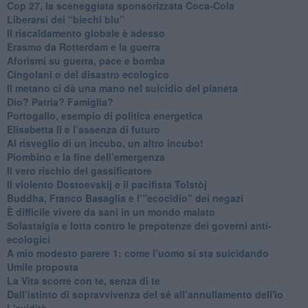
​Cop 27, la sceneggiata sponsorizzata Coca-Cola
​Liberarsi dei “biechi blu”
Il riscaldamento globale è adesso
​Erasmo da Rotterdam e la guerra
​Aforismi su guerra, pace e bomba
Cingolani o del disastro ecologico
​Il metano ci dà una mano nel suicidio del pianeta
​Dio? Patria? Famiglia?
Portogallo, esempio di politica energetica
​Elisabetta II e l’assenza di futuro
Al risveglio di un incubo, un altro incubo!
​Piombino e la fine dell’emergenza
​Il vero rischio del gassificatore
​Il violento Dostoevskij e il pacifista Tolstòj
​Buddha, Franco Basaglia e l’”ecocidio” dei negazi
​È difficile vivere da sani in un mondo malato
Solastalgia e lotta contro le prepotenze dei governi anti-
ecologici
​A mio modesto parere 1: come l’uomo si sta suicidando
​Umile proposta
​La Vita scorre con te, senza di te
​Dall’istinto di sopravvivenza del sé all’annullamento dell'io
L'avidità