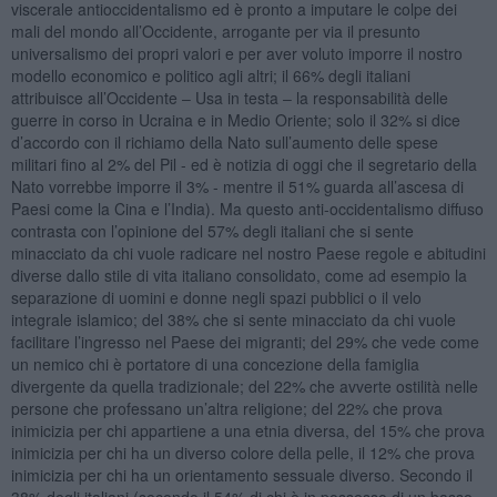
viscerale antioccidentalismo ed è pronto a imputare le colpe dei
mali del mondo all’Occidente, arrogante per via il presunto
universalismo dei propri valori e per aver voluto imporre il nostro
modello economico e politico agli altri; il 66% degli italiani
attribuisce all’Occidente ‒ Usa in testa ‒ la responsabilità delle
guerre in corso in Ucraina e in Medio Oriente; solo il 32% si dice
d’accordo con il richiamo della Nato sull’aumento delle spese
militari fino al 2% del Pil - ed è notizia di oggi che il segretario della
Nato vorrebbe imporre il 3% - mentre il 51% guarda all’ascesa di
Paesi come la Cina e l’India). Ma questo anti-occidentalismo diffuso
contrasta con l’opinione del 57% degli italiani che si sente
minacciato da chi vuole radicare nel nostro Paese regole e abitudini
diverse dallo stile di vita italiano consolidato, come ad esempio la
separazione di uomini e donne negli spazi pubblici o il velo
integrale islamico; del 38% che si sente minacciato da chi vuole
facilitare l’ingresso nel Paese dei migranti; del 29% che vede come
un nemico chi è portatore di una concezione della famiglia
divergente da quella tradizionale; del 22% che avverte ostilità nelle
persone che professano un’altra religione; del 22% che prova
inimicizia per chi appartiene a una etnia diversa, del 15% che prova
inimicizia per chi ha un diverso colore della pelle, il 12% che prova
inimicizia per chi ha un orientamento sessuale diverso. Secondo il
38% degli italiani (secondo il 54% di chi è in possesso di un basso