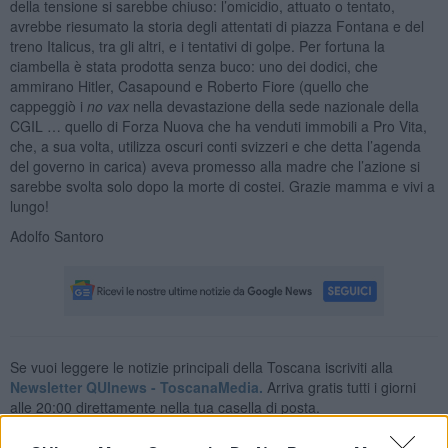
della tensione si sarebbe chiuso: l’omicidio, attuato o tentato,
avrebbe riesumato la storia degli attentati di piazza Fontana e del
treno Italicus, tra gli altri, e i tentativi di golpe. Per fortuna la
ciambella è stata prodotta senza buco: uno dei dodici, che
ammirano Hitler, Casapound e Roberto Fiore (quello che
cappeggiò i
no vax
nella devastazione della sede nazionale della
CGIL … quello di Forza Nuova che ha venduti immobili a Pro Vita,
che, a sua volta, utilizza oscuri conti svizzeri e che detta l’agenda
del governo in carica) aveva promesso alla madre che l’azione si
sarebbe svolta solo dopo la morte di costei. Grazie mamma e vivi a
lungo!
Adolfo Santoro
Se vuoi leggere le notizie principali della Toscana iscriviti alla
Newsletter QUInews - ToscanaMedia.
Arriva gratis tutti i giorni
alle 20:00 direttamente nella tua casella di posta.
Basta cliccare
QUI