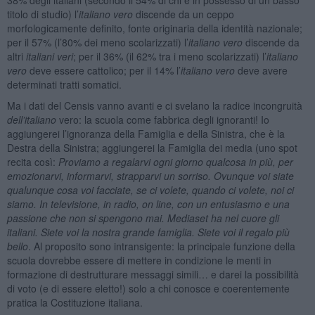
titolo di studio) l’
italiano vero
discende da un ceppo
morfologicamente definito, fonte originaria della identità nazionale;
per il 57% (l’80% dei meno scolarizzati) l’
italiano vero
discende da
altri
italiani veri
; per il 36% (il 62% tra i meno scolarizzati) l’
italiano
vero
deve essere cattolico; per il 14% l’
italiano vero
deve avere
determinati tratti somatici.
Ma i dati del Censis vanno avanti e ci svelano la radice incongruità
dell’italiano
vero: la scuola come fabbrica degli ignoranti! Io
aggiungerei l’ignoranza della Famiglia e della Sinistra, che è la
Destra della Sinistra; aggiungerei la Famiglia dei media (uno spot
recita così:
Proviamo a regalarvi ogni giorno qualcosa in più, per
emozionarvi, informarvi, strapparvi un sorriso. Ovunque voi siate
qualunque cosa voi facciate, se ci volete, quando ci volete, noi ci
siamo. In televisione, in radio, on line, con un entusiasmo e una
passione che non si spengono mai. Mediaset ha nel cuore gli
italiani. Siete voi la nostra grande famiglia. Siete voi il regalo più
bello
. Al proposito sono intransigente: la principale funzione della
scuola dovrebbe essere di mettere in condizione le menti in
formazione di destrutturare messaggi simili… e darei la possibilità
di voto (e di essere eletto!) solo a chi conosce e coerentemente
pratica la Costituzione italiana.