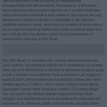
Sembra sgonfiarsi come un soufflé la manipolazione
propagandistica dei dati economici. Permangono, d’altra parte, i
favori a banche e assicurazioni (ricordo che il modello americano
delle assicurazioni sanitarie è stato messo in discussione da Luigi
Mangione) e l’attacco ai giudici e ai giornalisti e alle istituzioni
pubbliche (scuola e sanità, anzi tutto) nel tentativo di strutturare un
noi e i nostri amichetti
(gli
italiani veri
) contro un loro di
sfigati
, che
sono tutti gli altri: una visione a metà tra il corporativismo e il
devozionismo new age di Elon Musk.
Già, Elon Musk! Lo scientista che, volendo salvare il mondo con
l’auto elettrica, ha rastrellato miliardi con il proselitismo sul modello
della catena di Sant’Antonio e che ora ha dichiarato di essere quasi
pronto a vendere l’auto elettrica
Tesla economica
o
per il popolo
a
quasi 30.000 €, dimenticando che il quadriciclo Citroen Ami viene
venduta già ora a 7.200 € e che in questo mese la Dacia Spring
Expression Confort viene venduta a 14.900 €. È lo stesso Musk
che, con quello che Stefano Massini chiama il
metodo Musk
,
insegue i suoi risultati attraverso lo screditamento minaccioso dei
suoi nemici. Sì, insomma, quello che si è servito del
caso Salvini