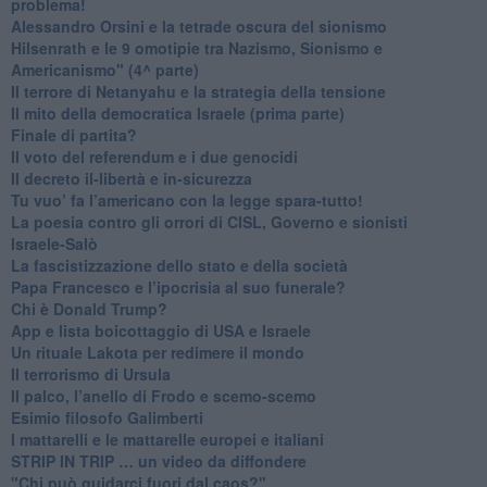
problema!
​Alessandro Orsini e la tetrade oscura del sionismo
​Hilsenrath e le 9 omotipie tra Nazismo, Sionismo e
Americanismo" (4^ parte)
​Il terrore di Netanyahu e la strategia della tensione
Il mito della democratica Israele (prima parte)
​Finale di partita?
​Il voto del referendum e i due genocidi
Il decreto il-libertà e in-sicurezza
Tu vuo’ fa l’americano con la legge spara-tutto!
La poesia contro gli orrori di CISL, Governo e sionisti
Israele-Salò
​La fascistizzazione dello stato e della società
Papa Francesco e l’ipocrisia al suo funerale?
​Chi è Donald Trump?
App e lista boicottaggio di USA e Israele
​Un rituale Lakota per redimere il mondo
Il terrorismo di Ursula
​Il palco, l’anello di Frodo e scemo-scemo
Esimio filosofo Galimberti
​I mattarelli e le mattarelle europei e italiani
​STRIP IN TRIP … un video da diffondere
"Chi può guidarci fuori dal caos?"