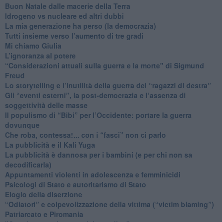
​Buon Natale dalle macerie della Terra
​Idrogeno vs nucleare ed altri dubbi
​La mia generazione ha perso (la democrazia)
​Tutti insieme verso l’aumento di tre gradi
Mi chiamo Giulia
L’ignoranza al potere
​“Considerazioni attuali sulla guerra e la morte" di Sigmund
Freud
​Lo storytelling e l’inutilità della guerra dei “ragazzi di destra”
​Gli “eventi esterni”, la post-democrazia e l’assenza di
soggettività delle masse
​Il populismo di “Bibi” per l’Occidente: portare la guerra
dovunque
​Che roba, contessa!... con i “fasci” non ci parlo
La pubblicità e il Kali Yuga
​La pubblicità è dannosa per i bambini (e per chi non sa
decodificarla)
​Appuntamenti violenti in adolescenza e femminicidi
​Psicologi di Stato e autoritarismo di Stato
Elogio della diserzione
“Odiatori” e colpevolizzazione della vittima (“victim blaming”)
​Patriarcato e Piromania