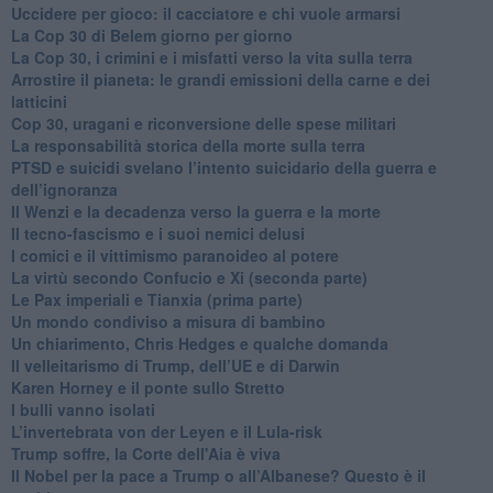
​Uccidere per gioco: il cacciatore e chi vuole armarsi
​La Cop 30 di Belem giorno per giorno
La Cop 30, i crimini e i misfatti verso la vita sulla terra
Arrostire il pianeta: le grandi emissioni della carne e dei
latticini
​Cop 30, uragani e riconversione delle spese militari
La responsabilità storica della morte sulla terra
PTSD e suicidi svelano l’intento suicidario della guerra e
dell’ignoranza
Il Wenzi e la decadenza verso la guerra e la morte
​Il tecno-fascismo e i suoi nemici delusi
​I comici e il vittimismo paranoideo al potere
​La virtù secondo Confucio e Xi (seconda parte)
Le Pax imperiali e Tianxia (prima parte)
Un mondo condiviso a misura di bambino
​Un chiarimento, Chris Hedges e qualche domanda
Il velleitarismo di Trump, dell’UE e di Darwin
​Karen Horney e il ponte sullo Stretto
​I bulli vanno isolati
L’invertebrata von der Leyen e il Lula-risk
Trump soffre, la Corte dell'Aia è viva
​Il Nobel per la pace a Trump o all’Albanese? Questo è il