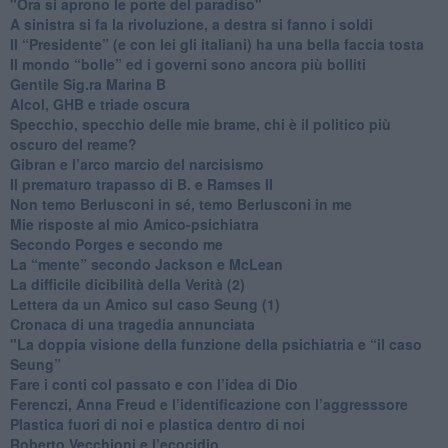
"Ora si aprono le porte del paradiso"
​A sinistra si fa la rivoluzione, a destra si fanno i soldi
​Il “Presidente” (e con lei gli italiani) ha una bella faccia tosta
​Il mondo “bolle” ed i governi sono ancora più bolliti
​Gentile Sig.ra Marina B
​Alcol, GHB e triade oscura
​Specchio, specchio delle mie brame, chi è il politico più
oscuro del reame?
​Gibran e l’arco marcio del narcisismo
​Il prematuro trapasso di B. e Ramses II
​Non temo Berlusconi in sé, temo Berlusconi in me
​Mie risposte al mio Amico-psichiatra
​Secondo Porges e secondo me
​La “mente” secondo Jackson e McLean
La difficile dicibilità della Verità (2)
​Lettera da un Amico sul caso Seung (1)
​Cronaca di una tragedia annunciata
"​La doppia visione della funzione della psichiatria e “il caso
Seung”
​Fare i conti col passato e con l’idea di Dio
​Ferenczi, Anna Freud e l’identificazione con l’aggresssore
Plastica fuori di noi e plastica dentro di noi
​Roberto Vecchioni e l’ecocidio