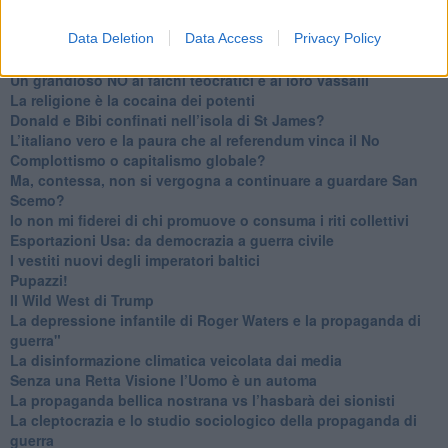
​Date loro l’Oscar al posto del Nobel per la Pace
Data Deletion
Data Access
Privacy Policy
L'umanizzazione dell'economia e della politica
​Dopo il diluvio dei NO: un patto intergenerazionale
​Un grandioso NO ai falchi teocratici e ai loro vassalli
La religione è la cocaina dei potenti
Donald e Bibi confinati nell’isola di St James?
L’italiano vero e la paura che al referendum vinca il No
​Complottismo o capitalismo globale?
​Ma, contessa, non si vergogna a continuare a guardare San
Scemo?
​Io non mi fiderei di chi promuove o consuma i riti collettivi
Esportazioni Usa: da democrazia a guerra civile
​I vestiti nuovi degli imperatori baltici
​Pupazzi!
​Il Wild West di Trump
​La depressione infantile di Roger Waters e la propaganda di
guerra"
​La disinformazione climatica veicolata dai media
Senza una Retta Visione l’Uomo è un automa
​La propaganda bellica nostrana vs l’hasbarà dei sionisti
​La cleptocrazia e lo studio sociologico della propaganda di
guerra