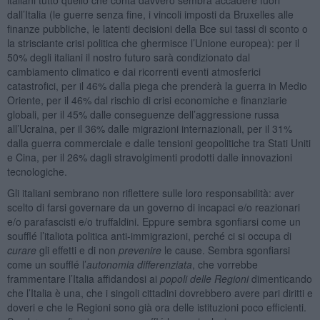
dall’Italia (le guerre senza fine, i vincoli imposti da Bruxelles alle
finanze pubbliche, le latenti decisioni della Bce sui tassi di sconto o
la strisciante crisi politica che ghermisce l’Unione europea): per il
50% degli italiani il nostro futuro sarà condizionato dal
cambiamento climatico e dai ricorrenti eventi atmosferici
catastrofici, per il 46% dalla piega che prenderà la guerra in Medio
Oriente, per il 46% dal rischio di crisi economiche e finanziarie
globali, per il 45% dalle conseguenze dell’aggressione russa
all’Ucraina, per il 36% dalle migrazioni internazionali, per il 31%
dalla guerra commerciale e dalle tensioni geopolitiche tra Stati Uniti
e Cina, per il 26% dagli stravolgimenti prodotti dalle innovazioni
tecnologiche.
Gli italiani sembrano non riflettere sulle loro responsabilità: aver
scelto di farsi governare da un governo di incapaci e/o reazionari
e/o parafascisti e/o truffaldini. Eppure sembra sgonfiarsi come un
soufflé l’italiota politica anti-immigrazioni, perché ci si occupa di
curare
gli effetti e di non
prevenire
le cause. Sembra sgonfiarsi
come un soufflé l’
autonomia differenziata
, che vorrebbe
frammentare l’Italia affidandosi ai
popoli delle Regioni
dimenticando
che l’Italia è una, che i singoli cittadini dovrebbero avere pari diritti e
doveri e che le Regioni sono già ora delle istituzioni poco efficienti.