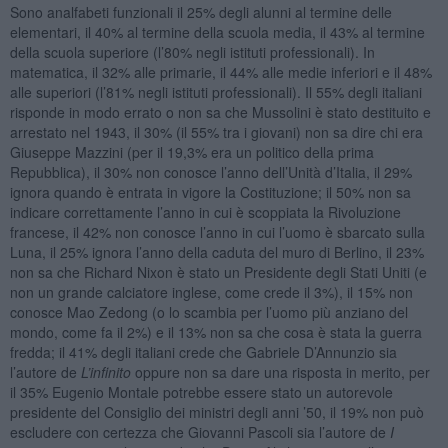
Sono analfabeti funzionali il 25% degli alunni al termine delle
elementari, il 40% al termine della scuola media, il 43% al termine
della scuola superiore (l’80% negli istituti professionali). In
matematica, il 32% alle primarie, il 44% alle medie inferiori e il 48%
alle superiori (l’81% negli istituti professionali). Il 55% degli italiani
risponde in modo errato o non sa che Mussolini è stato destituito e
arrestato nel 1943, il 30% (il 55% tra i giovani) non sa dire chi era
Giuseppe Mazzini (per il 19,3% era un politico della prima
Repubblica), il 30% non conosce l’anno dell’Unità d’Italia, il 29%
ignora quando è entrata in vigore la Costituzione; il 50% non sa
indicare correttamente l’anno in cui è scoppiata la Rivoluzione
francese, il 42% non conosce l’anno in cui l’uomo è sbarcato sulla
Luna, il 25% ignora l’anno della caduta del muro di Berlino, il 23%
non sa che Richard Nixon è stato un Presidente degli Stati Uniti (e
non un grande calciatore inglese, come crede il 3%), il 15% non
conosce Mao Zedong (o lo scambia per l’uomo più anziano del
mondo, come fa il 2%) e il 13% non sa che cosa è stata la guerra
fredda; il 41% degli italiani crede che Gabriele D’Annunzio sia
l’autore de
L’infinito
oppure non sa dare una risposta in merito, per
il 35% Eugenio Montale potrebbe essere stato un autorevole
presidente del Consiglio dei ministri degli anni ’50, il 19% non può
escludere con certezza che Giovanni Pascoli sia l’autore de
I