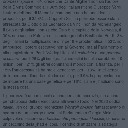
promessi sposi
e il 6% crede che Dante Alighieri non sia l’autore
della Divina Commedia; il 36% degli italiani ritiene Giuseppe Verdi
l’autore dell’Inno di Mameli o comunque non ha una idea in
proposito, per il 32,4% la Cappella Sistina potrebbe essere stata
affrescata da Giotto o da Leonardo da Vinci, non da Michelangelo.
Il 24% degli italiani non sa che Oslo è la capitale della Norvegia, il
30% non sa che Potenza è il capoluogo della Basilicata. Per il 13%
degli italiani la moltiplicazione di 7 per 8 è problematica. Il 53% non
attribuisce il potere esecutivo non al Governo, ma al Parlamento o
alla magistratura. Per il 6% degli italiani il
culturista
è una
persona
di cultura
, per il 26% gli immigrati clandestini in Italia sarebbero 10
milioni, per il 21% gli ebrei dominano il mondo con la finanza, per il
15% l’omosessualità ha radici genetiche, per il 13% l’intelligenza
delle persone dipende dalla loro etnia, per il 9% la propensione a
delinquere ha una base genetica e per l’8% islam e jihadismo sono
la stessa cosa.
L’ignoranza è una minaccia anche per la democrazia, ma anche
per chi abusa della democrazia attraverso l’odio. Nel 2023 dodici
italiani veri
del gruppo neonazista
Werwolf division
fantasticavano di
sparare da un albergo davanti al Parlamento a Giorgia Meloni,
colpevole di essere
una fascista che perseguita i fascisti
; cercavano
un cecchino della jihad e, così, il cerchio di attizzare la strategia