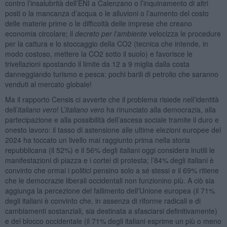
contro l’insalubrità dell’ENI a Calenzano o l’inquinamento di altri
posti o la mancanza d’acqua o le alluvioni o l’aumento del costo
delle materie prime o le difficoltà delle imprese che creano
economia circolare; il
decreto per l’ambiente
velocizza le procedure
per la cattura e lo stoccaggio della CO2 (tecnica che intende, in
modo costoso, mettere la CO2 sotto il suolo) e favorisce le
trivellazioni spostando il limite da 12 a 9 miglia dalla costa
danneggiando turismo e pesca: pochi barili di petrolio che saranno
venduti al mercato globale!
Ma il rapporto Censis ci avverte che il problema risiede nell’identità
dell’
italiano vero
! L’
italiano vero
ha rinunciato alla democrazia, alla
partecipazione e alla possibilità dell’ascesa sociale tramite il duro e
onesto lavoro: il tasso di astensione alle ultime elezioni europee del
2024 ha toccato un livello mai raggiunto prima nella storia
repubblicana (il 52%) e il 56% degli italiani oggi considera inutili le
manifestazioni di piazza e i cortei di protesta; l’84% degli italiani è
convinto che ormai i politici pensino solo a sé stessi e il 69% ritiene
che le democrazie liberali occidentali non funzionino più. A ciò sia
aggiunga la percezione del fallimento dell’Unione europea (il 71%
degli italiani è convinto che, in assenza di riforme radicali e di
cambiamenti sostanziali, sia destinata a sfasciarsi definitivamente)
e del blocco occidentale (il 71% degli italiani esprime un più o meno