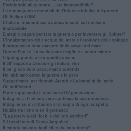
​Portoferraio alluvionata … era imprevedibile?
Le conseguenze mondiali dell’infanzia infelice dei potenti
​Gli Scilipoti USA
L’Italia s’intestardisce a sprecare soldi sul nucleare
improbabile
È meglio pagare per fare la guerra o per inventare gli Spinrel?
​L’innalzamento delle acque del mare e l’erosione delle spiagge
​Il progressivo innalzamento delle acque del mare
​Gunter Pauli e il desalinizzare meglio e a costo minore
I tipping points e la stupidità umana
​Il 58° rapporto Censis e gli italiani veri
​Il bel gioco dura poco, marcondirondà
Noi abbiamo perso la guerra e la pace
Suggerimenti per Hannah Arendt e La banalità del male
​Gli indifferenti
Parte zoppicando il nucleare di IV generazione
​Indagine … l’italiano vero confessa la sua innocenza
Indagine su un cittadino al di sopra di ogni sospetto
Notizie tra l'orrore ed il grottesco
"La protervia dei ricchi e dei loro servitori"
S’i fossi foco di Cecco Angiolieri
​Il mondo salvato dagli elfi e dai mutaforma?