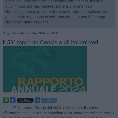
anche con problematiche psicosomatiche (cancro, malattie
autoimmuni, allergie, cefalee, ipertensione arteriosa,
fibromialgia) o con problematiche nevrotiche o psicotiche. Da
anni ascolto le persone in crisi gratuitamente perché ritengo
che c’è un limite all’avidità.
,
Sabato
ore 08:00
Blog
14 Dicembre 2024
​Il 58° rapporto Censis e gli italiani veri
. —
Il 58° rapporto Censis del 2024 inizia la sua disamina
affermando che l’Italia è intrappolata nella
sindrome italiana
: per gli
italiani tutto quello che conta davvero sembra accadere fuori