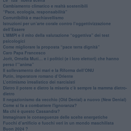
Cambiamento climatico e realtà sostenibili
“Pace, ecologia, responsabilità”
​Corruttibilità e machiavellismo
Istruzioni per un’arte corale contro l’oggettivizzazione
dell’Essere
​L’MMPI e il mito della valutazione “oggettiva” dei test
psicologici
Come migliorare la proposta “pace terra dignità”
Caro Papa Francesco
​Jorit, Ornella Muti… e i politici (e i loro elettori) che hanno
perso l’”anima”
​Il sollevamento dei mari e la Riforma dell’ONU
Putin, imperatore romano d’Oriente
​L’ottimismo irrealistico dei narcisisti
​Dietro il potere e dietro la miseria c’è sempre la mamma dietro-
dietro
Il negazionismo da vecchio (Old Denial) a nuovo (New Denial)
Come si fa a combattere l'ignoranza?
Ma chi è questo Cassandra?
Immaginare le conseguenze delle scelte energetiche
​Fuochi d’artificio e fuochi veri in un mondo maschilista
Buon 2024 ?