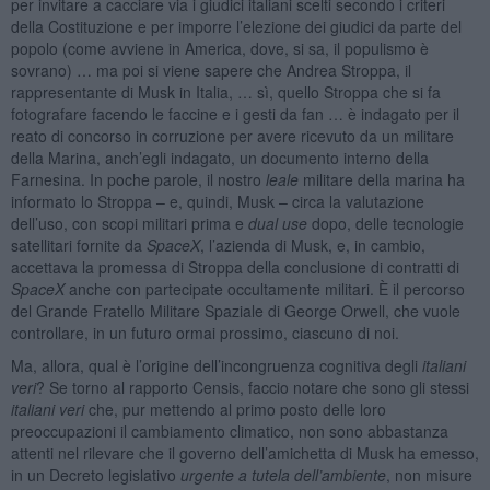
per invitare a cacciare via i giudici italiani scelti secondo i criteri
della Costituzione e per imporre l’elezione dei giudici da parte del
popolo (come avviene in America, dove, si sa, il populismo è
sovrano) … ma poi si viene sapere che Andrea Stroppa, il
rappresentante di Musk in Italia, … sì, quello Stroppa che si fa
fotografare facendo le faccine e i gesti da fan … è indagato per il
reato di concorso in corruzione per avere ricevuto da un militare
della Marina, anch’egli indagato, un documento interno della
Farnesina. In poche parole, il nostro
leale
militare della marina ha
informato lo Stroppa – e, quindi, Musk – circa la valutazione
dell’uso, con scopi militari prima e
dual use
dopo, delle tecnologie
satellitari fornite da
SpaceX
, l’azienda di Musk, e, in cambio,
accettava la promessa di Stroppa della conclusione di contratti di
SpaceX
anche con partecipate occultamente militari. È il percorso
del Grande Fratello Militare Spaziale di George Orwell, che vuole
controllare, in un futuro ormai prossimo, ciascuno di noi.
Ma, allora, qual è l’origine dell’incongruenza cognitiva degli
italiani
veri
? Se torno al rapporto Censis, faccio notare che sono gli stessi
italiani veri
che, pur mettendo al primo posto delle loro
preoccupazioni il cambiamento climatico, non sono abbastanza
attenti nel rilevare che il governo dell’amichetta di Musk ha emesso,
in un Decreto legislativo
urgente a tutela dell’ambiente
, non misure