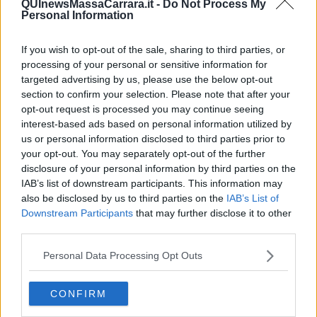
QUInewsMassaCarrara.it -
Do Not Process My
Ti potrebbe interessare anche:
Personal Information
Articoli dal Blog “Disincantato” di Adolfo Santoro
If you wish to opt-out of the sale, sharing to third parties, or
​Linee guida per organizzare il civismo della complessità
processing of your personal or sensitive information for
​Il ripristino della natura secondo la legge e l’impegno dei
targeted advertising by us, please use the below opt-out
Cittadini
section to confirm your selection. Please note that after your
Il nesso tra cambiamenti climatici e salute umana
opt-out request is processed you may continue seeing
Tutti morimmo a stento (3)
interest-based ads based on personal information utilized by
Tutti morimmo a stento (2)
us or personal information disclosed to third parties prior to
​Tutti morimmo a stento (1)
your opt-out. You may separately opt-out of the further
IL CORRIDOIO BLU il resoconto del convegno
disclosure of your personal information by third parties on the
Un manuale essenziale per seguire il CORRIDOIO BLU
IAB’s list of downstream participants. This information may
Il corridoio blu
also be disclosed by us to third parties on the
IAB’s List of
​Il cronoprogramma ottimale verso il full electric sui traghetti
Downstream Participants
that may further disclose it to other
​I costi dell’adeguamento al cold ironing
third parties.
Alcune domande da esordiente agli esperti che decidono le
sorti dell’Elba
Personal Data Processing Opt Outs
Verso il full electric a gestione pubblica dei traghetti​
​La Scienza dei Cittadini e i Cittadini per l’Aria
Trump e le sue guerre contro i deboli e contro la terra
CONFIRM
​Le furbate elettorali della Meloni e la testardaggine
dell’opposizione