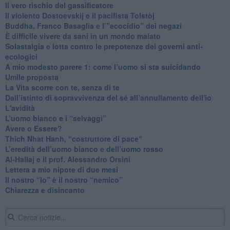
​Il vero rischio del gassificatore
​Il violento Dostoevskij e il pacifista Tolstòj
​Buddha, Franco Basaglia e l’”ecocidio” dei negazi
​È difficile vivere da sani in un mondo malato
Solastalgia e lotta contro le prepotenze dei governi anti-
ecologici
​A mio modesto parere 1: come l’uomo si sta suicidando
​Umile proposta
​La Vita scorre con te, senza di te
​Dall’istinto di sopravvivenza del sé all’annullamento dell'io
L'avidità
​L’uomo bianco e i “selvaggi”
​Avere o Essere?
​Thich Nhat Hanh, “costruttore di pace“
​L’eredità dell’uomo bianco e dell’uomo rosso
Al-Hallaj e il prof. Alessandro Orsini
​Lettera a mio nipote di due mesi
​Il nostro “Io” è il nostro “nemico”
​Chiarezza e disincanto