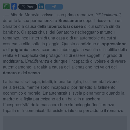
. —
Alberto Moravia scrisse il suo primo romanzo,
Gli indifferenti,
durante la sua permanenza a
Bressanone
dopo il ricovero in un
Sanatorio a causa della
tubercolosi ossea
di cui soffriva sin da
bambino. Gli spazi chiusi del Sanatorio riecheggiano in tutto il
romanzo, negli interni di una casa o di un’automobile da cui si
osserva la città sotto la pioggia. Questa condizione di
oppressione
e di
prigionia
senza scampo simboleggia la vacuità e l’inutilità della
realtà e l’incapacità dei protagonisti di essere soggetti in grado di
modificarla. L’
indifferenza
è dunque l’incapacità di volere e di vivere
autenticamente la realtà a causa dell’alienazione nei valori del
denaro
e del
sesso
.
La trama si sviluppa, infatti, in una famiglia, i cui membri vivono
nella tresca, mentre sono incapaci di por rimedio al fallimento
economico e morale. L’inautenticità si svela pienamente quando la
madre e la figlia partecipano ad un ballo in maschera:
l’inespressività della maschera ben simboleggia l’indifferenza,
l’apatia e l’incomunicabilità esistenziale che pervadono il romanzo.