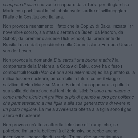
scappato di casa
che vuole scappare dalla Terra per rifugiarsi su
Marte con pochi suoi intimi, abbia avuto l’ardire di svillaneggiare
l’Italia e la Costituzione italiana.
Non provoca risentimento il fatto che la Cop 29 di Baku, iniziata l’11
novembre scorso, sia stata disertata da Biden, da Macron, da
Scholz, dal premier olandese Dick Schoof, dal presidente del
Brasile Lula e dalla presidente della Commissione Europea Ursula
von der Leyen.
Non provoca la domanda
E tu saresti una buona madre?
la
comparsata della Meloni alla Cop29 di Baku, dove ha difeso i
combustibili fossili (
Non c’è una sola alternativa
) ed ha puntato sulla
mitica fusione nucleare, percorribile in futuro come il viaggio
salvifico di Elon Musk su Marte. Fa infatti accapponare la pelle la
sua solita dichiarazione dai toni trionfalistici:
Io sono una madre e
come madre niente mi gratifica di più di quando lavoro per politiche
che permetteranno a mia figlia e alla sua generazione di vivere in
un posto migliore
. La mela avvelenata offerta alla figlia sono il gas
azero e il nucleare!
Non provoca un’attesa atterrita l’elezione di Trump, che, se
potrebbe limitare la bellicosità di Zelensky, potrebbe anche
incentivare il genocidio di Israele. Trump, che ha continuato a