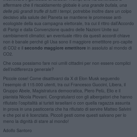
affermare che il riscaldamento globale è
una grande bufala,
una
delle più grandi truffe di tutti i tempi
, potrebbe inoltre dare un colpo
decisivo alla salute del Pianeta se mantiene le promesse anti-
ecologiste della sua campagna elettorale, tra cui il ritiro dall’Accordo
di Parigi e dalla Convenzione quadro delle Nazioni Unite sui
cambiamenti climatici;
u
n eventuale ritiro da questi accordi chiave
non è banale perché gli Usa sono il maggiore emettitore pro-capite
di CO2 e il
secondo maggiore
emettitore
in assoluto al mondo di
CO2.
Che cosa possiamo fare noi umili cittadini per non essere complici
dell’indifferenza generale?
Piccole cose! Come disattivarci da X di Elon Musk seguendo
l’esempio di 115.000 utenti, tra cui Francesco Guccini, Libera, il
Gruppo Abele, Magistratura democratica, Piero Pelù, Elio e il
pianista Nicola Piovani. Congratularci con gli albergatori che hanno
rifiutato l’ospitalità ai turisti israeliani o con quella ragazza assunta
in prova in una pasticceria che ha rifiutato di servire Matteo Salvini
e che poi si è licenziata. Piccoli gesti come questi salvano per lo
meno la dignità di stare al mondo!
Adolfo Santoro