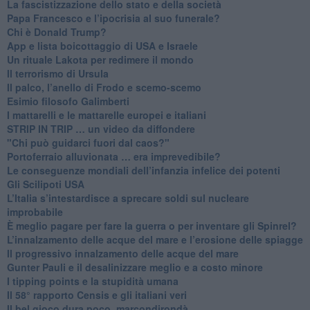
​La fascistizzazione dello stato e della società
Papa Francesco e l’ipocrisia al suo funerale?
​Chi è Donald Trump?
App e lista boicottaggio di USA e Israele
​Un rituale Lakota per redimere il mondo
Il terrorismo di Ursula
​Il palco, l’anello di Frodo e scemo-scemo
Esimio filosofo Galimberti
​I mattarelli e le mattarelle europei e italiani
​STRIP IN TRIP … un video da diffondere
"Chi può guidarci fuori dal caos?"
​Portoferraio alluvionata … era imprevedibile?
Le conseguenze mondiali dell’infanzia infelice dei potenti
​Gli Scilipoti USA
L’Italia s’intestardisce a sprecare soldi sul nucleare
improbabile
È meglio pagare per fare la guerra o per inventare gli Spinrel?
​L’innalzamento delle acque del mare e l’erosione delle spiagge
​Il progressivo innalzamento delle acque del mare
​Gunter Pauli e il desalinizzare meglio e a costo minore
I tipping points e la stupidità umana
​Il 58° rapporto Censis e gli italiani veri
​Il bel gioco dura poco, marcondirondà