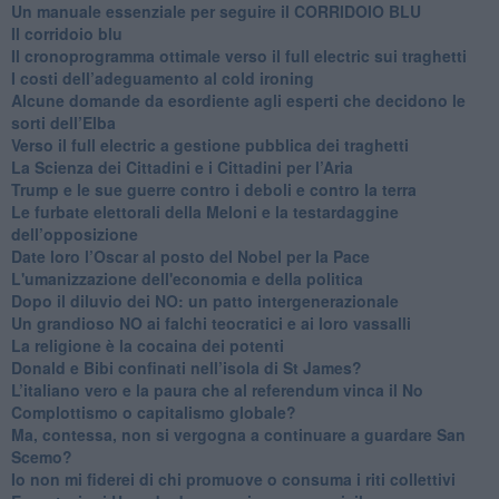
Un manuale essenziale per seguire il CORRIDOIO BLU
Il corridoio blu
​Il cronoprogramma ottimale verso il full electric sui traghetti
​I costi dell’adeguamento al cold ironing
Alcune domande da esordiente agli esperti che decidono le
sorti dell’Elba
Verso il full electric a gestione pubblica dei traghetti​
​La Scienza dei Cittadini e i Cittadini per l’Aria
Trump e le sue guerre contro i deboli e contro la terra
​Le furbate elettorali della Meloni e la testardaggine
dell’opposizione
​Date loro l’Oscar al posto del Nobel per la Pace
L'umanizzazione dell'economia e della politica
​Dopo il diluvio dei NO: un patto intergenerazionale
​Un grandioso NO ai falchi teocratici e ai loro vassalli
La religione è la cocaina dei potenti
Donald e Bibi confinati nell’isola di St James?
L’italiano vero e la paura che al referendum vinca il No
​Complottismo o capitalismo globale?
​Ma, contessa, non si vergogna a continuare a guardare San
Scemo?
​Io non mi fiderei di chi promuove o consuma i riti collettivi