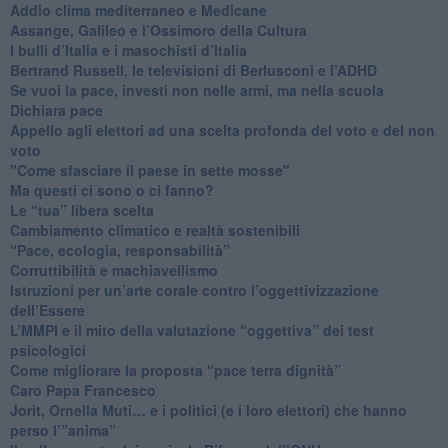
Addio clima mediterraneo e Medicane
​Assange, Galileo e l’Ossimoro della Cultura
​I bulli d’Italia e i masochisti d’Italia
​Bertrand Russell, le televisioni di Berlusconi e l’ADHD
​Se vuoi la pace, investi non nelle armi, ma nella scuola
​Dichiara pace
​Appello agli elettori ad una scelta profonda del voto e del non
voto
"Come sfasciare il paese in sette mosse"
​Ma questi ci sono o ci fanno?
​Le “tua” libera scelta
Cambiamento climatico e realtà sostenibili
“Pace, ecologia, responsabilità”
​Corruttibilità e machiavellismo
Istruzioni per un’arte corale contro l’oggettivizzazione
dell’Essere
​L’MMPI e il mito della valutazione “oggettiva” dei test
psicologici
Come migliorare la proposta “pace terra dignità”
Caro Papa Francesco
​Jorit, Ornella Muti… e i politici (e i loro elettori) che hanno
perso l’”anima”