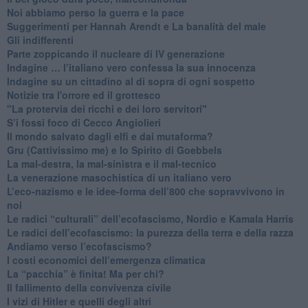
Noi abbiamo perso la guerra e la pace
Suggerimenti per Hannah Arendt e La banalità del male
​Gli indifferenti
Parte zoppicando il nucleare di IV generazione
​Indagine … l’italiano vero confessa la sua innocenza
Indagine su un cittadino al di sopra di ogni sospetto
Notizie tra l'orrore ed il grottesco
"La protervia dei ricchi e dei loro servitori"
S’i fossi foco di Cecco Angiolieri
​Il mondo salvato dagli elfi e dai mutaforma?
Gru (Cattivissimo me) e lo Spirito di Goebbels
​La mal-destra, la mal-sinistra e il mal-tecnico
​La venerazione masochistica di un italiano vero
​L’eco-nazismo e le idee-forma dell’800 che sopravvivono in
noi
​Le radici “culturali” dell’ecofascismo, Nordio e Kamala Harris
Le radici dell’ecofascismo: la purezza della terra e della razza
Andiamo verso l’ecofascismo?
I costi economici dell’emergenza climatica
​La “pacchia” è finita! Ma per chi?
​Il fallimento della convivenza civile
​I vizi di Hitler e quelli degli altri