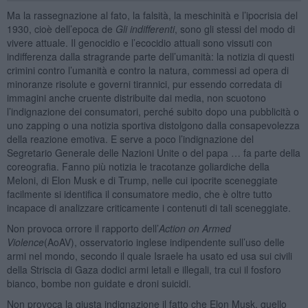
Ma la rassegnazione al fato, la falsità, la meschinità e l’ipocrisia del
1930, cioè dell’epoca de
Gli indifferenti
, sono gli stessi del modo di
vivere attuale. Il genocidio e l’ecocidio attuali sono vissuti con
indifferenza dalla stragrande parte dell’umanità: la notizia di questi
crimini contro l’umanità e contro la natura, commessi ad opera di
minoranze risolute e governi tirannici, pur essendo corredata di
immagini anche cruente distribuite dai media, non scuotono
l’indignazione dei consumatori, perché subito dopo una pubblicità o
uno zapping o una notizia sportiva distolgono dalla consapevolezza
della reazione emotiva. E serve a poco l’indignazione del
Segretario Generale delle Nazioni Unite o del papa … fa parte della
coreografia. Fanno più notizia le tracotanze goliardiche della
Meloni, di Elon Musk e di Trump, nelle cui ipocrite sceneggiate
facilmente si identifica il consumatore medio, che è oltre tutto
incapace di analizzare criticamente i contenuti di tali sceneggiate.
Non provoca orrore il rapporto dell’
Action on Armed
Violence
(AoAV), osservatorio inglese indipendente sull’uso delle
armi nel mondo, secondo il quale Israele ha usato ed usa sui civili
della Striscia di Gaza dodici armi letali e illegali, tra cui il fosforo
bianco, bombe non guidate e droni suicidi.
Non provoca la giusta indignazione il fatto che Elon Musk, quello