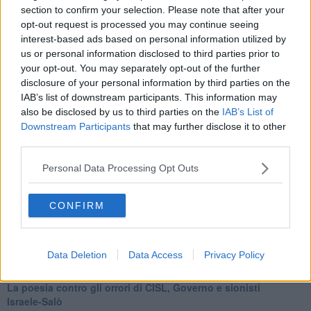
​La virtù secondo Confucio e Xi (seconda parte)
section to confirm your selection. Please note that after your
Le Pax imperiali e Tianxia (prima parte)
opt-out request is processed you may continue seeing
Un mondo condiviso a misura di bambino
interest-based ads based on personal information utilized by
​Un chiarimento, Chris Hedges e qualche domanda
us or personal information disclosed to third parties prior to
Il velleitarismo di Trump, dell’UE e di Darwin
your opt-out. You may separately opt-out of the further
​Karen Horney e il ponte sullo Stretto
disclosure of your personal information by third parties on the
​I bulli vanno isolati
IAB’s list of downstream participants. This information may
L’invertebrata von der Leyen e il Lula-risk
also be disclosed by us to third parties on the
IAB’s List of
Trump soffre, la Corte dell'Aia è viva
Downstream Participants
that may further disclose it to other
​Il Nobel per la pace a Trump o all’Albanese? Questo è il
third parties.
problema!
​Alessandro Orsini e la tetrade oscura del sionismo
Personal Data Processing Opt Outs
​Hilsenrath e le 9 omotipie tra Nazismo, Sionismo e
Americanismo" (4^ parte)
​Il terrore di Netanyahu e la strategia della tensione
CONFIRM
Il mito della democratica Israele (prima parte)
​Finale di partita?
​Il voto del referendum e i due genocidi
Data Deletion
Data Access
Privacy Policy
Il decreto il-libertà e in-sicurezza
Tu vuo’ fa l’americano con la legge spara-tutto!
La poesia contro gli orrori di CISL, Governo e sionisti
Israele-Salò