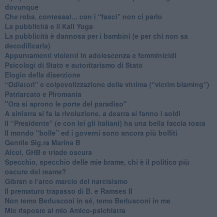
dovunque
​Che roba, contessa!... con i “fasci” non ci parlo
La pubblicità e il Kali Yuga
​La pubblicità è dannosa per i bambini (e per chi non sa
decodificarla)
​Appuntamenti violenti in adolescenza e femminicidi
​Psicologi di Stato e autoritarismo di Stato
Elogio della diserzione
“Odiatori” e colpevolizzazione della vittima (“victim blaming”)
​Patriarcato e Piromania
"Ora si aprono le porte del paradiso"
​A sinistra si fa la rivoluzione, a destra si fanno i soldi
​Il “Presidente” (e con lei gli italiani) ha una bella faccia tosta
​Il mondo “bolle” ed i governi sono ancora più bolliti
​Gentile Sig.ra Marina B
​Alcol, GHB e triade oscura
​Specchio, specchio delle mie brame, chi è il politico più
oscuro del reame?
​Gibran e l’arco marcio del narcisismo
​Il prematuro trapasso di B. e Ramses II
​Non temo Berlusconi in sé, temo Berlusconi in me
​Mie risposte al mio Amico-psichiatra