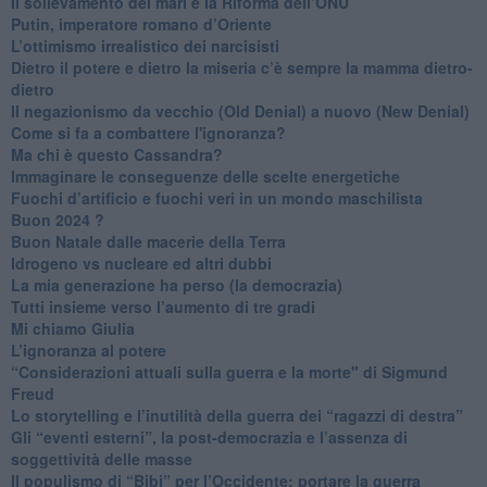
​Il sollevamento dei mari e la Riforma dell’ONU
Putin, imperatore romano d’Oriente
​L’ottimismo irrealistico dei narcisisti
​Dietro il potere e dietro la miseria c’è sempre la mamma dietro-
dietro
Il negazionismo da vecchio (Old Denial) a nuovo (New Denial)
Come si fa a combattere l'ignoranza?
Ma chi è questo Cassandra?
Immaginare le conseguenze delle scelte energetiche
​Fuochi d’artificio e fuochi veri in un mondo maschilista
Buon 2024 ?
​Buon Natale dalle macerie della Terra
​Idrogeno vs nucleare ed altri dubbi
​La mia generazione ha perso (la democrazia)
​Tutti insieme verso l’aumento di tre gradi
Mi chiamo Giulia
L’ignoranza al potere
​“Considerazioni attuali sulla guerra e la morte" di Sigmund
Freud
​Lo storytelling e l’inutilità della guerra dei “ragazzi di destra”
​Gli “eventi esterni”, la post-democrazia e l’assenza di
soggettività delle masse
​Il populismo di “Bibi” per l’Occidente: portare la guerra