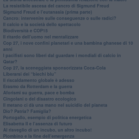
​La resistibile ascesa del cancro di Sigmund Freud
Sigmund Freud e l’eutanasia (prima parte)
Cancro: intervenire sulle conseguenze o sulle radici?
​Il calcio e la società dello spettacolo
Biodiversità e COP15
​Il ritardo dell’uomo nel mentalizzare
​Cop 27, i nove confini planetari e una bambina ghanese di 10
anni
​I pacifisti sono liberi dal guardare i mondiali di calcio in
Qatar?
​Cop 27, la sceneggiata sponsorizzata Coca-Cola
​Liberarsi dei “biechi blu”
Il riscaldamento globale è adesso
​Erasmo da Rotterdam e la guerra
​Aforismi su guerra, pace e bomba
Cingolani o del disastro ecologico
​Il metano ci dà una mano nel suicidio del pianeta
​Dio? Patria? Famiglia?
Portogallo, esempio di politica energetica
​Elisabetta II e l’assenza di futuro
Al risveglio di un incubo, un altro incubo!
​Piombino e la fine dell’emergenza