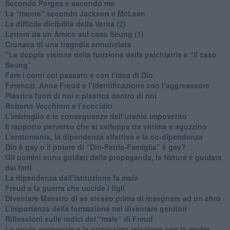
​Secondo Porges e secondo me
​La “mente” secondo Jackson e McLean
La difficile dicibilità della Verità (2)
​Lettera da un Amico sul caso Seung (1)
​Cronaca di una tragedia annunciata
"​La doppia visione della funzione della psichiatria e “il caso
Seung”
​Fare i conti col passato e con l’idea di Dio
​Ferenczi, Anna Freud e l’identificazione con l’aggresssore
Plastica fuori di noi e plastica dentro di noi
​Roberto Vecchioni e l’ecocidio
​L’imbroglio e le conseguenze dell’uranio impoverito
​Il rapporto perverso che si sviluppa tra vittima e aguzzino
L’erotomania, la dipendenza affettiva e la co-dipendenza
​Dio è gay o il potere di “Dio-Patria-Famiglia” è gay?
​Gli uomini sono guidati dalla propaganda, la Natura è guidata
dai fatti
La dipendenza dall’istituzione fa male
​Freud e la guerra che uccide i figli
​Diventare Maestro di se stesso prima di insegnare ad un altro
L’importanza della formazione nel diventare genitori
Riflessioni sulle radici del “male” di Freud
​La storia ancestrale e la primissima relazione con la madre