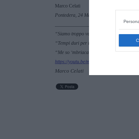
Marco Celati
Pontedera, 24 Maggio 2026
Persona
_______________________
“
Siamo troppo vecchi per crescere”, citazi
“Tempi duri per il cinghiale classico”, o “
“
Me so
‘
mbriacato” di Alessandro Mannari
https://youtu.be/moLwYtu31ZQ?is=m9
Marco Celati