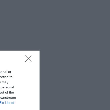
sonal or
ection to
ou may
 personal
out of the
 downstream
B’s List of