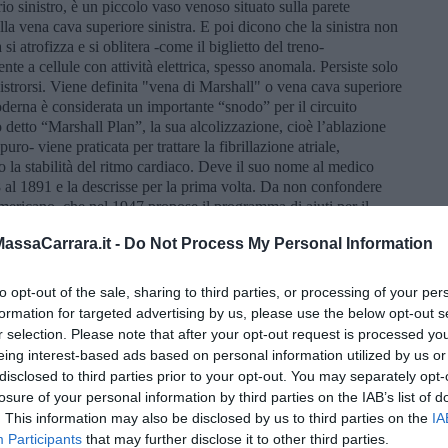
io sinistro, è un piccolo vaso venoso situato sulla parete
la vena cava superiore sinistra. E poi dicono che la sinistra non
i atrofizza e si oblitera -come il biglietto del treno-
te a cellule con attività elettrica, spesso anomala. Persiste solo
inistrorsi. Viene definita "vena di Marshall" o vena cava superiore
 moderna è considerata un importante “snodo” per il circuito
o detto “Marshall Plan”, la sua alcolizzazione, cioè l’ablazione
ro- viene praticata per trattare la fibrillazione atriale,
o la stabilità del ritmo cardiaco. Deve il suo nome al medico
al 1891 e la descrisse per la prima volta. Da non confondere
mericano, che nel 1947 propose il programma di aiuti per il
devastata dalla seconda guerra mondiale, noto appunto come
ssaCarrara.it -
Do Not Process My Personal Information
mo del grande sforzo americano per
"ricostruire l'Europa"
e, in
e del presidente Donald Trump. Perché anche il Piano Marshall è
e un respiro di sollievo e prenderne atto. Lo dico più
to opt-out of the sale, sharing to third parties, or processing of your per
tirassimo il fiato e ne prendessimo atto.
formation for targeted advertising by us, please use the below opt-out s
r selection. Please note that after your opt-out request is processed y
ll’autonomia dell’Europa, come della lingua italiana, della
eing interest-based ads based on personal information utilized by us or
punto, dei due punti. Meno del punto e virgola, superfluo e
a grazia del dubbio, che dell’esclamativo, troppo enfatico. E
disclosed to third parties prior to your opt-out. You may separately opt-
. Soprattutto il condizionale che sarebbe d’obbligo, oggi come
losure of your personal information by third parties on the IAB’s list of
co concordanti.
Dissipatio, deprecatio o consecutio temporum?
. This information may also be disclosed by us to third parties on the
IA
Participants
that may further disclose it to other third parties.