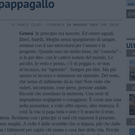
 pappagallo
con 
QUI
DI MARCO CELATI - DOMENICA
24 MAGGIO 2026
ORE 08:00
Genesi
. In principio era nascere. Ed essere uguali,
liberi, fratelli. Meglio senza spargimento di sangue,
Ult
semmai con il suo mescolarsi per l’amore e la
progenie. Quando non sto molto bene, mi “consolo” -
A
si fa per dire- con le cattive notizie del mondo. Le
ascolto, le vedo e penso, c’è di peggio e, se non
m’incazzo, mi “riprendo”. Sempre per dire. Ma più
spesso m’incazzo e nemmeno mi riprendo. Del resto,
che senso di fallimento dà la vita! Non vedo che
ruderi, incompiute, cose perse, persone andate.
A
Ricordi che assediano la memoria. Una serie di
imprudenze negligenti o coraggiose. È come una casa
nella penombra: a volte offre riposo, altre tristezza. È
così: la vita si paga tutta e non c’è neanche il resto.
otteria. Restiamo con i principi: ci sarà chi supererà il presente,
C
iamo meglio. A volte è dalle sconfitte che si impara, più che dalle
on i fallimenti per capire chi siamo e cosa fare della vita. Perché