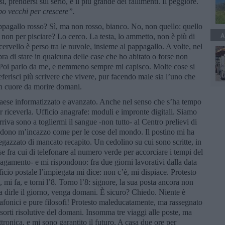
si, prendersi sul serio, è il più grande dei fallimenti. Il peggiore.
po vecchi per crescere”.
ppagallo rosso? Sì, ma non rosso, bianco. No, non quello: quello
A
h, non per pisciare? Lo cerco. La testa, lo ammetto, non è più di
 cervello è perso tra le nuvole, insieme al pappagallo. A volte, nel
a di stare in qualcuna delle case che ho abitato o forse non
Poi parlo da me, e nemmeno sempre mi capisco. Molte cose si
eferisci più scrivere che vivere, pur facendo male sia l’uno che
 un cuore da morire domani.
aese informatizzato e avanzato. Anche nel senso che s’ha tempo
 riceverla. Ufficio anagrafe: moduli e impronte digitali. Siamo
rriva sono a togliermi il sangue -non tutto- al Centro prelievi di
dono m’incazzo come per le cose del mondo. Il postino mi ha
iegazzato di mancato recapito. Un cedolino su cui sono scritte, in
ose fra cui di telefonare al numero verde per accorciare i tempi del
 pagamento- e mi rispondono: fra due giorni lavorativi dalla data
ficio postale l’impiegata mi dice: non c’è, mi dispiace. Protesto
mi fa, e torni l’8. Torno l’8: signore, la sua posta ancora non
a dirle il giorno, venga domani. È sicuro? Chiedo. Niente è
afonici e pure filosofi! Protesto maleducatamente, ma rassegnato
 sorti risolutive del domani. Insomma tre viaggi alle poste, ma
ttronica, e mi sono garantito il futuro. A casa due ore per