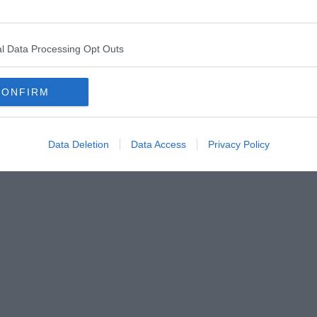
l Data Processing Opt Outs
one dal film
“
Le città di pianura” di Francesco Sossai.
CONFIRM
cignale”, citazione dal glossario lessicale del Bar la Posta.
no, dalla raccolta “Bar della Rabbia”.
R8KVFpHeg3pkUS
Data Deletion
Data Access
Privacy Policy