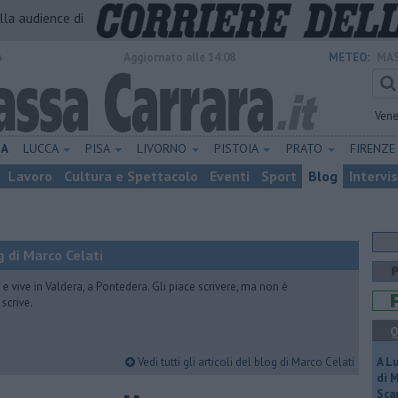
alla audience di
o
Aggiornato alle 14:08
METEO:
MAS
Vene
NA
LUCCA
PISA
LIVORNO
PISTOIA
PRATO
FIRENZ
Lavoro
Cultura e Spettacolo
Eventi
Sport
Blog
Intervi
 di Marco Celati
vive in Valdera, a Pontedera. Gli piace scrivere, ma non è
scrive.
Q
Vedi tutti gli articoli del blog di Marco Celati
A L
di 
Scar