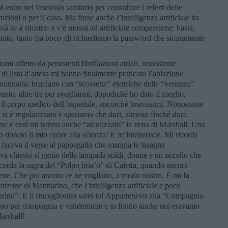
ed entro nel fascicolo sanitario per consultare i referti delle
ruzioni o per il caso. Ma forse anche l’intelligenza artificiale ha
issà se a sinistra- e s’è mossa ad artificiale compassione: basta,
nito, tanto fra poco gli richiediamo la password che sicuramente
omi affetto da persistenti fibrillazioni atriali, nonostante
di lista d’attesa mi hanno finalmente praticato l’ablazione
utinaria: bruciano con “scossette” elettriche delle “venuzze”
ento, altre tre per svegliarmi, dopodiché ho dato il meglio,
il corpo medico dell’ospedale, ancorché bravissimi. Nonostante
o” si è regolarizzato e speriamo che duri, almeno finché dura.
ne e così mi hanno anche “alcolizzato” la vena di Marshall. Una
 donato il mio cuore alla scienza! E m’intenerisce. Mi ricorda
 faceva il verso al pappagallo che mangia le lasagne
eva chiesto al genio della lampada soldi, donne e un uccello che
ricorda la sagra del “Polpo bria’o” di Caletta, quando ancora
ene. Che poi ancora ce ne vogliano, a modo nostro. E mi fa
anzone di Mannarino, che l’intelligenza artificiale e poco
ino”. E il rincoglionito sarei io! Appartenevo alla “Compagnia
amo per compagnia e vendemmie e in fondo anche noi eravamo
arshall!