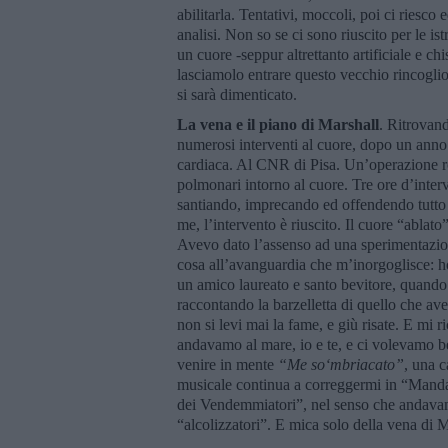
abilitarla. Tentativi, moccoli, poi ci riesco 
analisi. Non so se ci sono riuscito per le ist
un cuore -seppur altrettanto artificiale e ch
lasciamolo entrare questo vecchio rincoglio
si sarà dimenticato.
La vena e il piano di Marshall
. Ritrovand
numerosi interventi al cuore, dopo un anno 
cardiaca. Al CNR di Pisa. Un’operazione ro
polmonari intorno al cuore. Tre ore d’interv
santiando, imprecando ed offendendo tutto 
me, l’intervento è riuscito. Il cuore “ablat
Avevo dato l’assenso ad una sperimentazio
cosa all’avanguardia che m’inorgoglisce: ho
un amico laureato e santo bevitore, quando
raccontando la barzelletta di quello che av
non si levi mai la fame, e giù risate. E mi 
andavamo al mare, io e te, e ci volevamo b
venire in mente
“
Me so
‘
mbriacato”
, una c
musicale continua a correggermi in “Mandar
dei Vendemmiatori”, nel senso che andav
“alcolizzatori”. E mica solo della vena di M