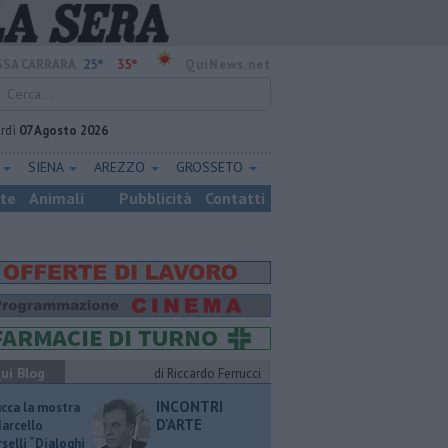
25°
35°
SA CARRARA
QuiNews.net
rdì
07 Agosto 2026
E
SIENA
AREZZO
GROSSETO
ste
Animali
Pubblicità
Contatti
ui Blog
di Riccardo Ferrucci
INCONTRI
ucca la mostra
D'ARTE
Marcello
selli “Dialoghi