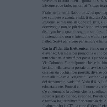
vivere del ricordo e della “gloria” di sé stes
Bisognerebbe farlo, ma ormai
“
siamo trop
Fraintendimenti
. Babbo, te avevi quel pa
per stringere o allentare tubi, ti ricordi? A
stagione, se mai una stagione c’è stata, e il
dormiveglia non so più dove sono: mi sembr
distinguo bene quando sogno o son desto. 
fraintendono o non si intendono e allora pr
l’altro. Scrivi per vivere per sempre e hai
Carta d
’
Identità Elettronica
. Siamo un p
d’avanzo. Un mese per prenotarla e uno per
tutti schedati. Arriverà per posta. Quando a
Via Colombo, Fuordelponte, che se lo chiu
lasciato nella cassetta postale un avviso sp
caratteri da occhiali per presbiti, diverse c
ritiro alle “Poste e Telegrafi”. Telefono -a
del ricevimento, vada il 6. Vado il 6. All’uf
educatamente. Protesti con il numero verde, 
c’è e nemmeno la collega che ha sbagliato 
sicuro a questo mondo, risponde. Postelegr
e tuttavia inguaribilmente speranzoso delle
finalmente ho la CIE, la carta d’identità ele