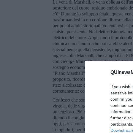
La vena di Marshall, o vena obliqua dell'atr
posteriore del cuore, residuo embrionale del
c’è! Durante lo sviluppo fetale, questa vena s
trasformandosi in un cordone fibroso adiacen
per pochi adulti sfortunati, volenterosi e s
sinistra persistente. Nell'elettrofisiologia
elettrico del cuore. Applicando il protocoll
chimica con etanolo -che poi sarebbe alcol pu
specialmente quella persistente, migliorand
inglese John Marshall, che campò dal 1818 
con George Marshall, Segretario di Stato a
sostegno economico degli USA all'Europa 
QUInewsMa
“Piano Marshall”. Il piano divenne sinoni
proposito, ricorda molto la politica attual
stato alcolizzato dal tempo e conviene tirar
If you wish 
correttamente: converrebbe che noi europei 
sensitive in
confirm you
Confesso che sono uno strenuo difensore de
continue se
virgola, delle virgolette, del corsivo, del 
pretenzioso. Più dell’interrogativo che ha l
information 
difendo il congiuntivo, che non sempre uso
further disc
oggi, per la concordanza dei tempi così po
participants
Tempi duri, per il cinghiale classico.
Downstream 