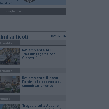
la città"
Condoglianze
imi articoli
Vedi tutti
ttualità
Retiambiente, M5S:
"Nessun legame con
Giacetti"
ttualità
Retiambiente, il dopo
Fortini e lo spettro del
commissariamento
ronaca
Tragedia sulle Apuane,