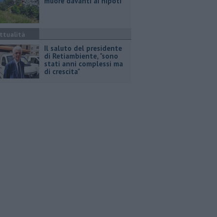
muore davanti ai nipoti
ttualità
Il saluto del presidente
di Retiambiente, "sono
stati anni complessi ma
di crescita"