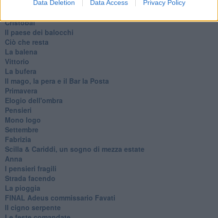
L'Oscuro
Data Deletion
Data Access
Privacy Policy
Generazioni
Cristobal
Il paese dei balocchi
Ciò che resta
La balena
Vittorio
La bufera
Il mago, la pera e il Bar la Posta
Primavera
Elogio dell'ombra
Pensieri
Mono logo
Settembre
Fabrizia
​Scilla & Cariddi, un sogno di mezza estate
Anna
I pensieri fragili
Strada facendo
La pioggia
FINAL Adeus commissario Favati
Il cigno serpente
Le feste comandate