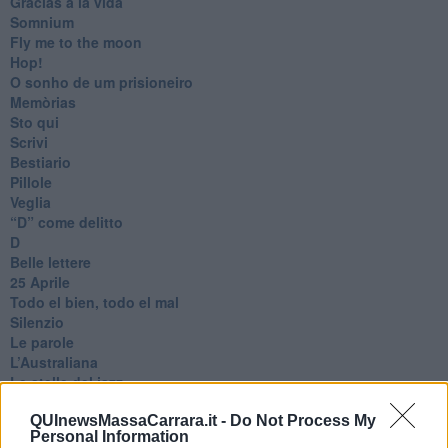
Gracias a la vida
Somnium
Fly me to the moon
Hop!
O sonho de um prisioneiro
Memòrias
Sto qui
Scrivi
Bestiario
Pillole
Veglia
​“D” come delitto
D
Belle lettere
25 Aprile
Todo el bien, todo el mal
Silenzio
Le parole
​L’Australiana
Le stelle del jazz
Vita & morte
QUInewsMassaCarrara.it -
Do Not Process My
Auguri
Personal Information
Moro