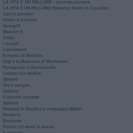
LA VITA E' UN PALLONE - seconda puntata
LA VITA È UN PALLONE Romanzo breve in 5 puntate
Cattivi pensieri
Vivere & scrivere
Autogrill
Malcom X
Celati
I ricordi
I sentimenti
Il ritorno di Belzeba
Gigi e la Madonna di Montenero
Ferragosto a Quercianella
Lettera con dedica
Silvano
Ora e sempre
Ciabàro
Il diavolo custode
Sudario
Pensieri in libertà e il compagno Maffei
Penso io
Brucione
Finché c'è denti in bocca
Il nespolo