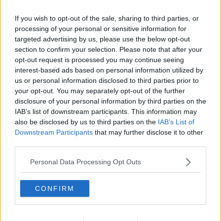
Passanti
Continuando, la nonna e il carretto
If you wish to opt-out of the sale, sharing to third parties, or
Metaverso smart
processing of your personal or sensitive information for
Fiamme
targeted advertising by us, please use the below opt-out
Anzi
section to confirm your selection. Please note that after your
Confessioni autoreferenziali
opt-out request is processed you may continue seeing
Utopie
interest-based ads based on personal information utilized by
Estate
us or personal information disclosed to third parties prior to
Il lago
your opt-out. You may separately opt-out of the further
Il diluvio
disclosure of your personal information by third parties on the
La classe
IAB’s list of downstream participants. This information may
Pensieri incoerenti
also be disclosed by us to third parties on the
IAB’s List of
Dal balcone
Downstream Participants
that may further disclose it to other
Insomnia
third parties.
Il guardiano
Lo sgombero
Personal Data Processing Opt Outs
Erodoto e Tucidide
Il padre della storia
Pensieri brevi
CONFIRM
L'evoluzione della specie
Il servizio
Riflessioni