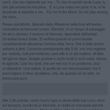
cos’è, che non risplende per me... Tu che mi sorridi verde Luna, tu
che già conosci la mia pena... E 'a Luna rossa me parla 'e te, io lle
domando si aspiette a me... Fly me to the Moon, let me play among
the stars...
Rossa soprattutto, dipende dalla riflessione della luce attraverso
l’atmosfera al tramonto lunare. Stanotte, in un tempo di passaggio
tra ieri e domani, il ventuno di Gennaio, dipenderà dall’eclissi.
Un’eclissi lunare totale. Si verifica quando la Luna transita
completamente attraverso l'ombra della Terra. Che è bello anche
soltanto a dirsi. Comincia precisamente alle 3,36, ma l‘ora migliore
per vederla, nubi permettendo, sarà alle 6,12 del mattino, all’alba
del giorno dopo. Sveglie puntate e occhi rivolti a nord ovest, dicono
le agenzie. Così tiro tardi, che per me non è un problema, anzi
un’abitudine. Una cattiva, di quelle da non raccomandare che ti
sconvolgono il ritmo circadiano, che, da quando ne ho letto, mi
preoccupa pure.
Alle 3,36 precise, come l’uomo lupo a caccia della sua Luna, sono
sul terrazzo, munito di un binocolo, in realtà un monocolo perché
una lente non funziona. Made in China. Che si capisce perché la