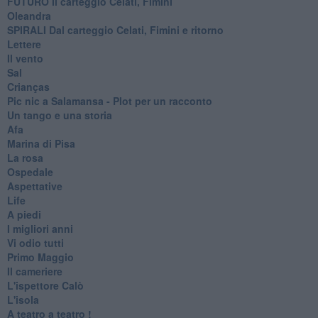
FUTURO Il carteggio Celati, Fimini
Oleandra
SPIRALI Dal carteggio Celati, Fimini e ritorno
Lettere
Il vento
Sal
Crianças
Pic nic a Salamansa - Plot per un racconto
Un tango e una storia
Afa
Marina di Pisa
La rosa
Ospedale
Aspettative
Life
A piedi
I migliori anni
Vi odio tutti
Primo Maggio
Il cameriere
L'ispettore Calò
L'isola
A teatro a teatro !