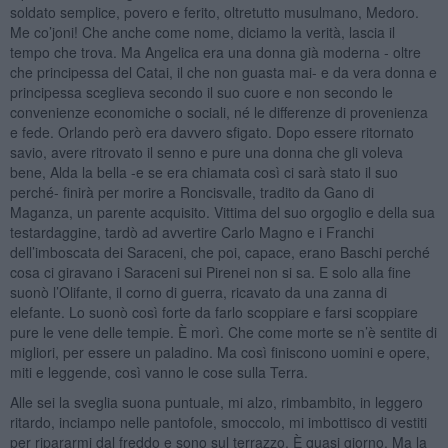
soldato semplice, povero e ferito, oltretutto musulmano, Medoro.
Me co’joni! Che anche come nome, diciamo la verità, lascia il
tempo che trova. Ma Angelica era una donna già moderna - oltre
che principessa del Catai, il che non guasta mai- e da vera donna e
principessa sceglieva secondo il suo cuore e non secondo le
convenienze economiche o sociali, né le differenze di provenienza
e fede. Orlando però era davvero sfigato. Dopo essere ritornato
savio, avere ritrovato il senno e pure una donna che gli voleva
bene, Alda la bella -e se era chiamata così ci sarà stato il suo
perché- finirà per morire a Roncisvalle, tradito da Gano di
Maganza, un parente acquisito. Vittima del suo orgoglio e della sua
testardaggine, tardò ad avvertire Carlo Magno e i Franchi
dell’imboscata dei Saraceni, che poi, capace, erano Baschi perché
cosa ci giravano i Saraceni sui Pirenei non si sa. E solo alla fine
suonò l’Olifante, il corno di guerra, ricavato da una zanna di
elefante. Lo suonò così forte da farlo scoppiare e farsi scoppiare
pure le vene delle tempie. È morì. Che come morte se n’è sentite di
migliori, per essere un paladino. Ma così finiscono uomini e opere,
miti e leggende, così vanno le cose sulla Terra.
Alle sei la sveglia suona puntuale, mi alzo, rimbambito, in leggero
ritardo, inciampo nelle pantofole, smoccolo, mi imbottisco di vestiti
per ripararmi dal freddo e sono sul terrazzo. È quasi giorno. Ma la