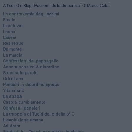
Articoli dal Blog “Racconti della domenica” di Marco Celati
La controversia degli azzimi
Finale
L'archivio
I nomi
Essere
Res rebus
De mente
La marcia
Confessioni del pappagallo
Ancora pensieri & disordine
Sono solo parole
Odi et amo
Pensieri in disordine sparso
Vitamina D
La strada
Caso & cambiamento
Com'esuli pensieri
La trappola di Tucidide, o della 3ª C
L'evoluzione umana
Ad Astra
Storia di io - Quasi un compito in classe