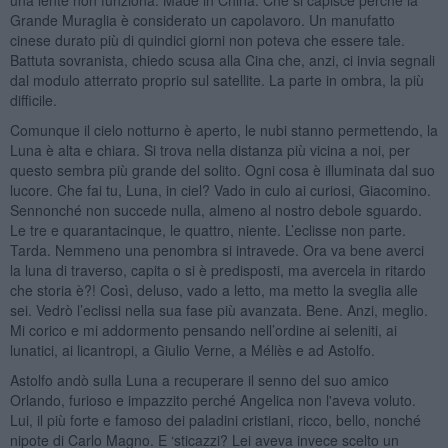
Grande Muraglia è considerato un capolavoro. Un manufatto
cinese durato più di quindici giorni non poteva che essere tale.
Battuta sovranista, chiedo scusa alla Cina che, anzi, ci invia segnali
dal modulo atterrato proprio sul satellite. La parte in ombra, la più
difficile.
Comunque il cielo notturno è aperto, le nubi stanno permettendo, la
Luna è alta e chiara. Si trova nella distanza più vicina a noi, per
questo sembra più grande del solito. Ogni cosa è illuminata dal suo
lucore. Che fai tu, Luna, in ciel? Vado in culo ai curiosi, Giacomino.
Sennonché non succede nulla, almeno al nostro debole sguardo.
Le tre e quarantacinque, le quattro, niente. L’eclisse non parte.
Tarda. Nemmeno una penombra si intravede. Ora va bene averci
la luna di traverso, capita o si è predisposti, ma avercela in ritardo
che storia è?! Così, deluso, vado a letto, ma metto la sveglia alle
sei. Vedrò l’eclissi nella sua fase più avanzata. Bene. Anzi, meglio.
Mi corico e mi addormento pensando nell’ordine ai seleniti, ai
lunatici, ai licantropi, a Giulio Verne, a Méliès e ad Astolfo.
Astolfo andò sulla Luna a recuperare il senno del suo amico
Orlando, furioso e impazzito perché Angelica non l'aveva voluto.
Lui, il più forte e famoso dei paladini cristiani, ricco, bello, nonché
nipote di Carlo Magno. E ‘sticazzi? Lei aveva invece scelto un