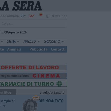
25°
36°
SA CARRARA
QuiNews.net
ato
08 Agosto 2026
E
SIENA
AREZZO
GROSSETO
ste
Animali
Pubblicità
Contatti
ui Blog
di Adolfo Santoro
DISINCANTATO
esempio di
ismo