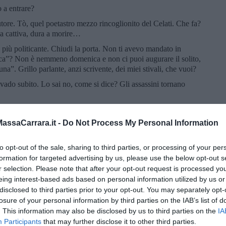
 a entrare?
utore. Tò, quel poetastro mezzo rincoglionito del Celati. Che fa?
a cattiva, dura a morire…
più politicante. Chiudi la porta. Non ti avevo mandato in
nica”? Non è nemmeno domenica e non ci puoi augurare il solito,
”. Grillo parlante, anzi scrivente, dei miei stivali, che vuoi?
 vado subito. Lo sai no, come si dice? Gli assassini tornano
a, dall’ombra esce e irrompe il celebre Commissario Favati,
 le sorprese e le disgrazie non vengono mai sole.
ssaCarrara.it -
Do Not Process My Personal Information
LTO!! MANI IN ALTO!!!
to opt-out of the sale, sharing to third parties, or processing of your per
formation for targeted advertising by us, please use the below opt-out s
, ma non l’ha mai imparato, nonostante il ritiro in pensione a
r selection. Please note that after your opt-out request is processed y
a pistola, sono con i miei eteronimi. Com’è che sei qui?
eing interest-based ads based on personal information utilized by us or
vo seguendo questo tipo sospetto aggirarsi intorno alla casa. Ma,
disclosed to third parties prior to your opt-out. You may separately opt-
anch’io lo sono allora!
losure of your personal information by third parties on the IAB’s list of
. This information may also be disclosed by us to third parties on the
IA
Participants
that may further disclose it to other third parties.