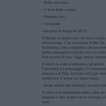
⁃ Bello, ma cinico.
⁃ O forse bello e cinico.
⁃ Piuttosto vero.
⁃ Verosimile.
⁃ Ha preso lo Strega nel 2013!
Il dialogo va avanti così, che non si sa più 
chissenefrega. L’ho conosciuto Walter Siti
Normalista, colto e simpatico, che non eran
parlare appoggiato al tavolo, poi ci si sedev
Non ricordo di cosa. Saggi, poesia, letteratu
E mentre la notte si addentrava nel giorno,
l’eteronimo e il personaggio, il Commissario
lamentava di Pilar, di Dores e di Capo Verd
pontificava. L’autore era stanco morto.
⁃ Basta, andate tutti affanculo, io vado a l
Si coricò e si addormentò subito, come da 
tempesta e altro. Sognò che lo venivano a tr
notte.