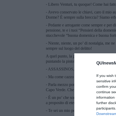
⁃ Libero Venturi, tu quoque! Come hai fatto
⁃ Avevo conservato le chiavi, caro il mio a
Dorme? È sempre sulla breccia? Siamo erb
⁃ Pedante e arrogante come sempre e per di 
pensione, te e i tuoi “Pensieri della dome
stucchevole “buona domenica e buona fortuna
⁃ Niente, niente, un po’ di nostalgia, me ne
sempre sul luogo del delitto!
A quel punto, la porta era ancora socchius
puntando la pistola. Gli sbirri fanno così e
QUInewsMa
⁃ ASSASSINOS, DELITO!? MÃOS AO A
If you wish 
⁃ Ma come cazzo parla questo?
sensitive in
⁃ Parla mezzo portoghese, per darsi un tono
confirm you
Capo Verde. Che fai Commissario, abbassa l
continue se
⁃ È un po’ che sono sulle vostre tracce, sta
information 
a proposito di eteronimi, stavo origliando, 
further disc
participants
⁃ Te sei un mio personaggio, è diverso.
Downstream 