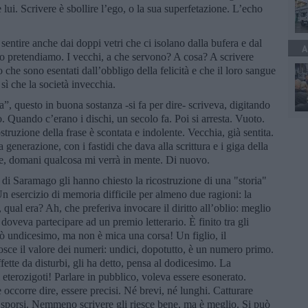
lui. Scrivere è sbollire l’ego, o la sua superfetazione. L’echo
sentire anche dai doppi vetri che ci isolano dalla bufera e dal
A
o pretendiamo. I vecchi, a che servono? A cosa? A scrivere
che sono esentati dall’obbligo della felicità e che il loro sangue
 sì che la società invecchia.
, questo in buona sostanza -si fa per dire- scriveva, digitando
o. Quando c’erano i dischi, un secolo fa. Poi si arresta. Vuoto.
ostruzione della frase è scontata e indolente. Vecchia, già sentita.
a generazione, con i fastidi che dava alla scrittura e i giga della
re, domani qualcosa mi verrà in mente. Di nuovo.
 di Saramago gli hanno chiesto la ricostruzione di una "storia"
Un esercizio di memoria difficile per almeno due ragioni: la
ual era? Ah, che preferiva invocare il diritto all’oblio: meglio
 doveva partecipare ad un premio letterario. È finito tra gli
arò undicesimo, ma non è mica una corsa! Un figlio, il
osce il valore dei numeri: undici, dopotutto, è un numero primo.
fette da disturbi, gli ha detto, pensa al dodicesimo. La
 eterozigoti! Parlare in pubblico, voleva essere esonerato.
occorre dire, essere precisi. Né brevi, né lunghi. Catturare
sporsi. Nemmeno scrivere gli riesce bene, ma è meglio. Si può