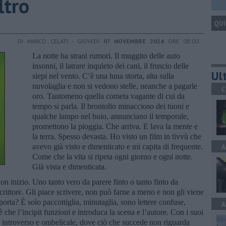
ltro
QUI
DI MARCO CELATI - GIOVEDÌ
07 NOVEMBRE 2024
ORE 08:00
La notte ha strani rumori. Il muggito delle auto
insonni, il latrare inquieto dei cani, il fruscio delle
Ult
siepi nel vento. C’è una luna storta, alta sulla
nuvolaglia e non si vedono stelle, neanche a pagarle
C
oro. Tantomeno quella cometa vagante di cui da
tempo si parla. Il brontolio minaccioso dei tuoni e
qualche lampo nel buio, annunciano il temporale,
promettono la pioggia. Che arriva. E lava la mente e
la terra. Spesso devasta. Ho visto un film in tivvù che
avevo già visto e dimenticato e mi capita di frequente.
A
Come che la vita si ripeta ogni giorno e ogni notte.
Già vista e dimenticata.
on inizio. Uno tanto vero da parere finto o tanto finto da
rittore. Gli piace scrivere, non può farne a meno e non gli viene
rta? È solo paccottiglia, minutaglia, sono lettere confuse,
A
 che l’incipit funzioni e introduca la scena e l’autore. Con i suoi
ndo introverso e ombelicale, dove ciò che succede non riguarda