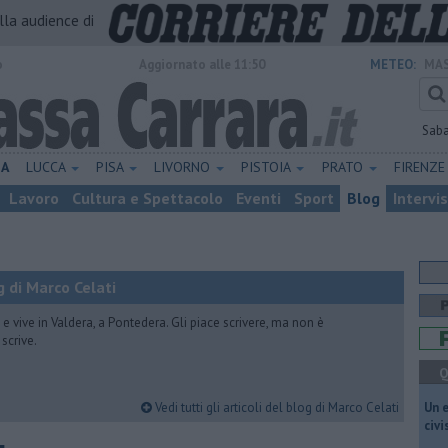
alla audience di
o
Aggiornato alle 11:50
METEO:
MAS
Sab
NA
LUCCA
PISA
LIVORNO
PISTOIA
PRATO
FIRENZ
Lavoro
Cultura e Spettacolo
Eventi
Sport
Blog
Intervi
 di Marco Celati
vive in Valdera, a Pontedera. Gli piace scrivere, ma non è
scrive.
Q
Vedi tutti gli articoli del blog di Marco Celati
​Un 
civ