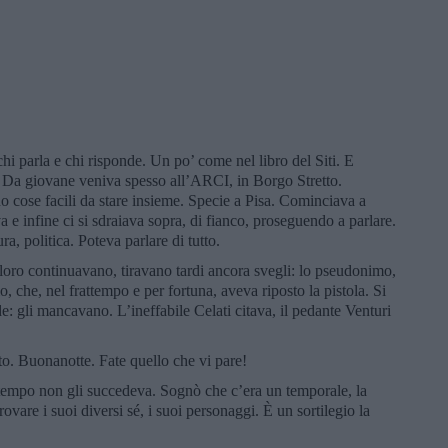
chi parla e chi risponde. Un po’ come nel libro del Siti. E
. Da giovane veniva spesso all’ARCI, in Borgo Stretto.
o cose facili da stare insieme. Specie a Pisa. Cominciava a
a e infine ci si sdraiava sopra, di fianco, proseguendo a parlare.
ra, politica. Poteva parlare di tutto.
 loro continuavano, tiravano tardi ancora svegli: lo pseudonimo,
, che, nel frattempo e per fortuna, aveva riposto la pistola. Si
e: gli mancavano. L’ineffabile Celati citava, il pedante Venturi
etto. Buonanotte. Fate quello che vi pare!
tempo non gli succedeva. Sognò che c’era un temporale, la
ovare i suoi diversi sé, i suoi personaggi. È un sortilegio la