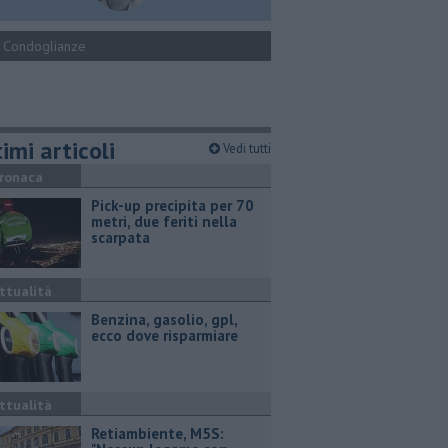
Condoglianze
imi articoli
Vedi tutti
ronaca
Pick-up precipita per 70
metri, due feriti nella
scarpata
ttualità
​Benzina, gasolio, gpl,
ecco dove risparmiare
ttualità
Retiambiente, M5S: