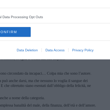
r, la maestra di ballo, e ucciso anche me, per la seconda volta sul
Atlantico. Ora che avevo trovato Dores, la letterata ermetica.
ario, dandomi un nome ridicolo, Nedo, e un cognome osceno,
 le risa, il vernacolo e sentirsi parlare. Meglio cercarsi un nuovo
l Data Processing Opt Outs
o che scrive, facciamocene una ragione. Te Venturi, intanto
CONFIRM
ensione. Dopo una certa età e una cert’ora i vecchi dovrebbero
fortemente sconsigliati; esci, lascia in pace il povero Celati, che
mmissario, lascia andare il Venturi!
Data Deletion
Data Access
Privacy Policy
erentorio, sveglia il Celati dal suo torpore.
! Sono circondato da incapaci… Colpa mia che sono l’autore.
a può anche darsi, ma che nessuno lo voglia il sangue dei
E che oltretutto siano esentati dall’obbligo della felicità, ne
anche a nome della categoria.
omplessa banalità del male, della finanza, dell’età e dell’amore.