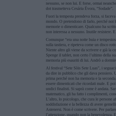
nessuno, se non lui. E forse, ormai neanche 
dot trasmetteva Cesária Évora, “Sodade”.
Fuori la tempesta prendeva forza, si faceva 
mondo. O pretendono di farlo, perché noi l
memorie o dimenticare. Qualcuno ha scritto 
non interessa a nessuno. Inutile resistere. E
Comunque “era una notte buia e tempestosa”
sulla tastiera, e ripeteva come un disco rott
Niente altro gli viene da scrivere e già la c
Spenge il tablet, non certo l’ultimo della su
memoria più esauriti di lui. Andrò a dormi
Al festival “Sete Sòis Sete Luas”, i seguaci
da dire in pubblico che gli dava pensiero. 
prima perché non ha memoria e la seconda, q
essere dimenticati che ricordati male. E poi
undici finalisti. Si saprà come è andata. S
matematico, gli ha fatto i complimenti, con
L’altro, lo psicologo, che cura le persone af
soddisfazione e la bellezza di avere gemelli
Astenersi. Non è come scrivere. Per parlare 
l’attenzione, quando non la benevolenza. E