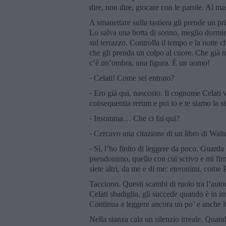
dire, non dire, giocare con le parole. Al mass
A smanettare sulla tastiera gli prende un pr
Lo salva una botta di sonno, meglio dormire.
sul terrazzo. Controlla il tempo e la notte
che gli prenda un colpo al cuore. Che già non
c’è un’ombra, una figura. È un uomo!
⁃ Celati! Come sei entrato?
⁃ Ero già qui, nascosto. Il cognome Celati
consequentia rerum e poi io e te siamo la st
⁃ Insomma… Che ci fai qui?
⁃ Cercavo una citazione di un libro di Walte
⁃ Sì, l’ho finito di leggere da poco. Guard
pseudonimo, quello con cui scrivo e mi fir
siete altri, da me e di me: eteronimi, come 
Tacciono. Questi scambi di ruolo tra l’auto
Celati sbadiglia, gli succede quando è in im
Continua a leggere ancora un po’ e anche lu
Nella stanza cala un silenzio irreale. Quand