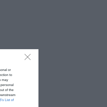
sonal or
ection to
ou may
 personal
out of the
 downstream
B’s List of