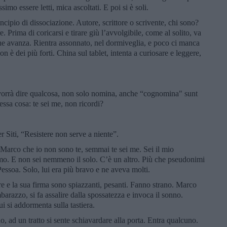
imo essere letti, mica ascoltati. E poi si è soli.
incipio di dissociazione. Autore, scrittore o scrivente, chi sono?
 Prima di coricarsi e tirare giù l’avvolgibile, come al solito, va
 che avanza. Rientra assonnato, nel dormiveglia, e poco ci manca
 è dei più forti. China sul tablet, intenta a curiosare e leggere,
 vorrà dire qualcosa, non solo nomina, anche “cognomina" sunt
essa cosa: te sei me, non ricordi?
r Siti, “Resistere non serve a niente”.
a Marco che io non sono te, semmai te sei me. Sei il mio
mo. E non sei nemmeno il solo. C’è un altro. Più che pseudonimi
Pessoa. Solo, lui era più bravo e ne aveva molti.
re e la sua firma sono spiazzanti, pesanti. Fanno strano. Marco
barazzo, si fa assalire dalla spossatezza e invoca il sonno.
i si addormenta sulla tastiera.
o, ad un tratto si sente schiavardare alla porta. Entra qualcuno.