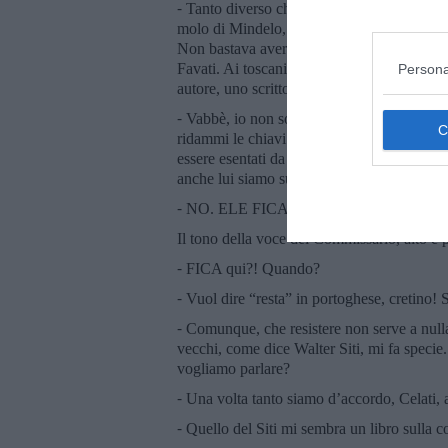
⁃ Tanto diverso che mi hai fatto morire Pila
molo di Mindelo, alla deriva, in mezzo all’
Non bastava avermi fatto nascere Commiss
Favati. Ai toscani piace il comico, la burla,
Persona
autore, uno scrittore per il verso!
⁃ Vabbè, io non sono uno scrittore, solo un
ridammi le chiavi e va’ via, tornatene in p
essere esentati da intervenire in pubblico o 
anche lui siamo sulla soglia ormai. E te, Co
⁃ NO. ELE FICA AQUI!!!
Il tono della voce del Commissario, alto e p
⁃ FICA qui?! Quando?
⁃ Vuol dire “resta” in portoghese, cretino
⁃ Comunque, che resistere non serve a null
vecchi, come dice Walter Siti, mi fa specie. 
vogliamo parlare?
⁃ Una volta tanto siamo d’accordo, Celati, 
⁃ Quello del Siti mi sembra un libro sulla c