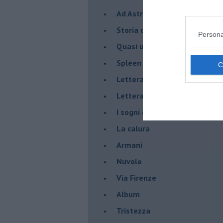
Ad Astra
Storia di io - Quasi un compit
Persona
Quasi una lezione
Spleen
Lettera a un amico
Lettera al sultano
I sogni del mattino
La calura
Armani
Nuvole
Via Firenze
Album
Tristezza