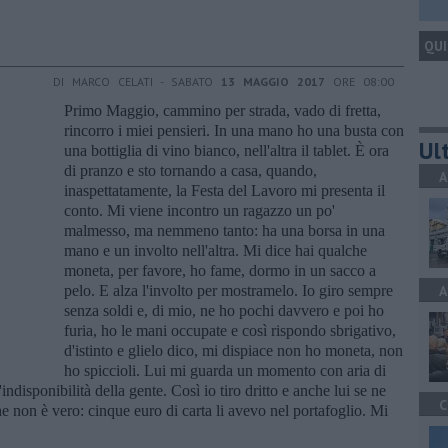
QUI
DI MARCO CELATI - SABATO
13 MAGGIO 2017
ORE 08:00
Primo Maggio, cammino per strada, vado di fretta,
rincorro i miei pensieri. In una mano ho una busta con
Ult
una bottiglia di vino bianco, nell'altra il tablet. È ora
di pranzo e sto tornando a casa, quando,
A
inaspettatamente, la Festa del Lavoro mi presenta il
conto. Mi viene incontro un ragazzo un po'
malmesso, ma nemmeno tanto: ha una borsa in una
mano e un involto nell'altra. Mi dice hai qualche
moneta, per favore, ho fame, dormo in un sacco a
pelo. E alza l'involto per mostramelo. Io giro sempre
A
senza soldi e, di mio, ne ho pochi davvero e poi ho
furia, ho le mani occupate e così rispondo sbrigativo,
d'istinto e glielo dico, mi dispiace non ho moneta, non
ho spiccioli. Lui mi guarda un momento con aria di
indisponibilità della gente. Così io tiro dritto e anche lui se ne
C
e non è vero: cinque euro di carta li avevo nel portafoglio. Mi