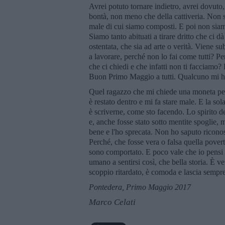
Avrei potuto tornare indietro, avrei dovuto
bontà, non meno che della cattiveria. Non s
male di cui siamo composti. E poi non siamo
Siamo tanto abituati a tirare dritto che ci dà
ostentata, che sia ad arte o verità. Viene su
a lavorare, perché non lo fai come tutti? Per
che ci chiedi e che infatti non ti facciamo
Buon Primo Maggio a tutti. Qualcuno mi ha
Quel ragazzo che mi chiede una moneta per 
è restato dentro e mi fa stare male. E la sol
è scriverne, come sto facendo. Lo spirito 
e, anche fosse stato sotto mentite spoglie, m
bene e l'ho sprecata. Non ho saputo ricono
Perché, che fosse vera o falsa quella pove
sono comportato. E poco vale che io pensi
umano a sentirsi così, che bella storia. È
scoppio ritardato, è comoda e lascia sempre
Pontedera, Primo Maggio 2017
Marco Celati