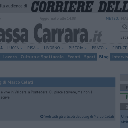
alla audience di
o
Aggiornato alle 14:08
METEO:
MAS
Sab
NA
LUCCA
PISA
LIVORNO
PISTOIA
PRATO
FIRENZ
Lavoro
Cultura e Spettacolo
Eventi
Sport
Blog
Intervi
 di Marco Celati
vive in Valdera, a Pontedera. Gli piace scrivere, ma non è
scrive.
Q
Vedi tutti gli articoli del blog di Marco Celati
​Un 
civ