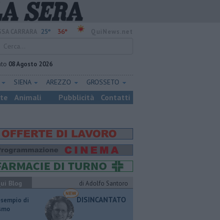
25°
36°
SA CARRARA
QuiNews.net
ato
08 Agosto 2026
E
SIENA
AREZZO
GROSSETO
ste
Animali
Pubblicità
Contatti
ui Blog
di Adolfo Santoro
DISINCANTATO
esempio di
ismo