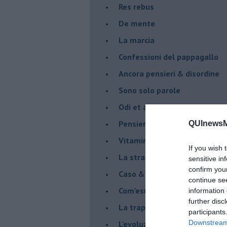
Res rebus
De mente
La marcia
Confessioni del pappagallo
Ancora pensieri & disordine
Sono solo parole
Odi et amo
Pensieri in disordine sparso
QUInewsMa
Vitamina D
If you wish 
La strada
sensitive in
confirm you
Caso & cambiamento
continue se
Com'esuli pensieri
information 
further disc
La trappola di Tucidide, o dell
participants
Downstream 
L'evoluzione umana