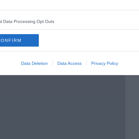
o in classe
l Data Processing Opt Outs
CONFIRM
Data Deletion
Data Access
Privacy Policy