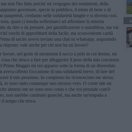
, ma non l'ho fatto perché mi vergogno dei sentimenti, della
appiamo governare, specie in pubblico, il misto di bene e di
 pauperisti, crediamo nelle solidarietà lunghe e si diventa così.
A
 noia, quasi ci insulta soffermarci ad affrontare la miseria
bito da dire o da pensare, per giustificazione o autodifesa, ma vai
ché cerchi di approfittarti della facile, ma sconveniente carità
? Prima di uscire avevo inviato una chat su whatsapp, augurando
 risposto: vale anche per chi non ha un lavoro?
favore, nel gesto di mostrarmi il sacco a pelo in cui dorme, mi
a cosa che riesco a fare per alleggerire il peso della mia coscienza
del Primo Maggio mi era apparso sotto la forma di un diseredato
i aveva offerto l'occasione di una solidarietà breve, di fare del
scere il mio prossimo. In compenso ho riconosciuto me stesso.
rtà, io sono stato comunque uno stronzo vero. O come tale mi
 che almeno me ne sono reso conto e che voi pensiate com'è
 vero, non sarebbe cambiato granché, ma anche un'empatia a
 il tempo che trova.