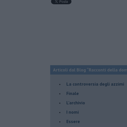
Articoli dal Blog “Racconti della do
La controversia degli azzimi
Finale
L'archivio
I nomi
Essere