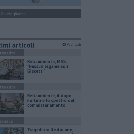
Condoglianze
imi articoli
Vedi tutti
ttualità
Retiambiente, M5S:
"Nessun legame con
Giacetti"
ttualità
Retiambiente, il dopo
Fortini e lo spettro del
commissariamento
ronaca
Tragedia sulle Apuane,