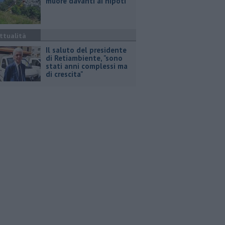
muore davanti ai nipoti
ttualità
Il saluto del presidente
di Retiambiente, "sono
stati anni complessi ma
di crescita"