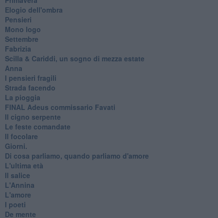
Elogio dell'ombra
Pensieri
Mono logo
Settembre
Fabrizia
​Scilla & Cariddi, un sogno di mezza estate
Anna
I pensieri fragili
Strada facendo
La pioggia
FINAL Adeus commissario Favati
Il cigno serpente
Le feste comandate
Il focolare
Giorni.
Di cosa parliamo, quando parliamo d'amore
L'ultima età
Il salice
L'Annina
L'amore
I poeti
De mente