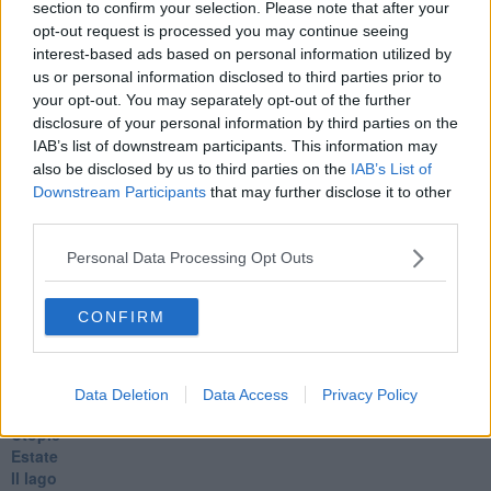
section to confirm your selection. Please note that after your
Veglia
opt-out request is processed you may continue seeing
​“D” come delitto
interest-based ads based on personal information utilized by
D
us or personal information disclosed to third parties prior to
Belle lettere
your opt-out. You may separately opt-out of the further
25 Aprile
disclosure of your personal information by third parties on the
Todo el bien, todo el mal
IAB’s list of downstream participants. This information may
Silenzio
also be disclosed by us to third parties on the
IAB’s List of
Le parole
​L’Australiana
Downstream Participants
that may further disclose it to other
Le stelle del jazz
third parties.
Vita & morte
Auguri
Personal Data Processing Opt Outs
Moro
Passanti
CONFIRM
Continuando, la nonna e il carretto
Metaverso smart
Fiamme
Anzi
Data Deletion
Data Access
Privacy Policy
Confessioni autoreferenziali
Utopie
Estate
Il lago