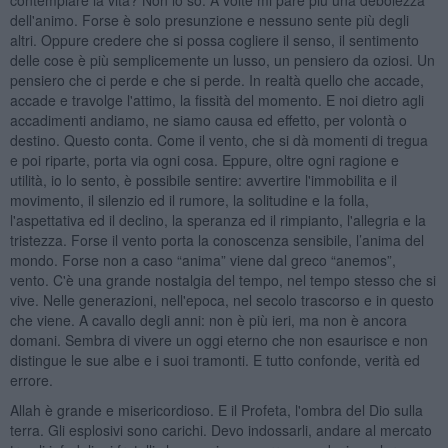
dell'animo. Forse è solo presunzione e nessuno sente più degli
altri. Oppure credere che si possa cogliere il senso, il sentimento
delle cose è più semplicemente un lusso, un pensiero da oziosi. Un
pensiero che ci perde e che si perde. In realtà quello che accade,
accade e travolge l'attimo, la fissità del momento. E noi dietro agli
accadimenti andiamo, ne siamo causa ed effetto, per volontà o
destino. Questo conta. Come il vento, che si dà momenti di tregua
e poi riparte, porta via ogni cosa. Eppure, oltre ogni ragione e
utilità, io lo sento, è possibile sentire: avvertire l'immobilita e il
movimento, il silenzio ed il rumore, la solitudine e la folla,
l'aspettativa ed il declino, la speranza ed il rimpianto, l'allegria e la
tristezza. Forse il vento porta la conoscenza sensibile, l’anima del
mondo. Forse non a caso “anima” viene dal greco “anemos”,
vento. C'è una grande nostalgia del tempo, nel tempo stesso che si
vive. Nelle generazioni, nell'epoca, nel secolo trascorso e in questo
che viene. A cavallo degli anni: non è più ieri, ma non è ancora
domani. Sembra di vivere un oggi eterno che non esaurisce e non
distingue le sue albe e i suoi tramonti. E tutto confonde, verità ed
errore.
Allah è grande e misericordioso. E il Profeta, l'ombra del Dio sulla
terra. Gli esplosivi sono carichi. Devo indossarli, andare al mercato