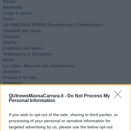
Parole
Amarezza
Colpa & merito
Vento
​LA PANCHINA ROSSA Requiem per il Commissario
Ospedali del cuore
Coraçào
Charlie
Il telefono del vento
Testamento & Commiato
Poeta
​La colpa - Memorie del commissario
Autunno
Gracias a la vida
Somnium
Fly me to the moon
Hop!
QUInewsMassaCarrara.it -
Do Not Process My
O sonho de um prisioneiro
Personal Information
Memòrias
Sto qui
If you wish to opt-out of the sale, sharing to third parties, or
Scrivi
processing of your personal or sensitive information for
Bestiario
targeted advertising by us, please use the below opt-out
Pillole