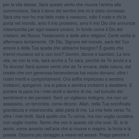
per la vita stessa. Sarà questo vento che muove l'anima alla
commozione. Sarà il dono del sentire che mi è stato concesso.
Sarà che non ho mai fatto male a nessuno, odio il male e chi lo
porta nel mondo, amo il mio prossimo, amo il mio Dio che annuncia
misericordia per ogni essere umano. In fondo come il Dio dei
cristiani, del Nuovo Testamento e delle altre religioni. Certe verità si
affermano lentamente. Oh Dio, Signore del mondo, sarà del Tuo
amore o della Tua spada che abbiamo bisogno? È giusto che
inermi muoiano ed io con loro? Uomini, donne e bambini. La loro
vita, se non la mia, sarà anche a Te cara, perché da Te avuta e a
Te dovuta! Sarà questo vento che da Te emana, dalla natura, dal
creato che con generosa benevolenza hai voluto donarci, oltre i
nostri meriti e comportamenti. Ora soffia impetuoso e sembra
incitarmi, spingermi, ora si placa e sembra invitarmi a desistere. E
portare la pace tra i miei simili e dentro di me, nel tumulto dei
sentimenti e dei pensieri. Sarò un vigliacco indegno, ma non un
assassino, un terrorista, come dicono. Allah, nella Tua sconfinata
grandezza e misericordia, abbi pietà di me. La mia fede verso Te,
oltre i miei limiti. Sarà quello che Tu vorrai, ma non voglio uccidere,
non voglio morire. Sento che non è questo ciò che vuoi. Sì, io lo
sento, come avverto nell’aria che si muove e respiro, la forza e la
poesia. Occorre più coraggio a vivere ed amare. Prego perché il