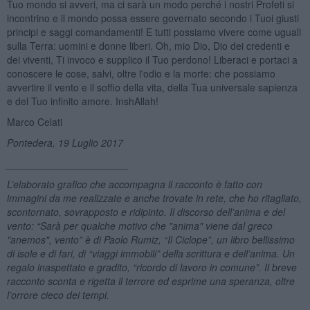
Tuo mondo si avveri, ma ci sarà un modo perché i nostri Profeti si
incontrino e il mondo possa essere governato secondo i Tuoi giusti
principi e saggi comandamenti! E tutti possiamo vivere come uguali
sulla Terra: uomini e donne liberi. Oh, mio Dio, Dio dei credenti e
dei viventi, Ti invoco e supplico il Tuo perdono! Liberaci e portaci a
conoscere le cose, salvi, oltre l'odio e la morte: che possiamo
avvertire il vento e il soffio della vita, della Tua universale sapienza
e del Tuo infinito amore. InshAllah!
Marco Celati
Pontedera, 19 Luglio 2017
______________________
L’elaborato grafico che accompagna il racconto è fatto con
immagini da me realizzate e anche trovate in rete, che ho ritagliato,
scontornato, sovrapposto e ridipinto. Il discorso dell’anima e del
vento: “Sarà per qualche motivo che "anima" viene dal greco
"anemos", vento” è di Paolo Rumiz, “Il Ciclope”, un libro bellissimo
di isole e di fari, di “viaggi immobili” della scrittura e dell’anima. Un
regalo inaspettato e gradito, “ricordo di lavoro in comune”. Il breve
racconto sconta e rigetta il terrore ed esprime una speranza, oltre
l’orrore cieco dei tempi.