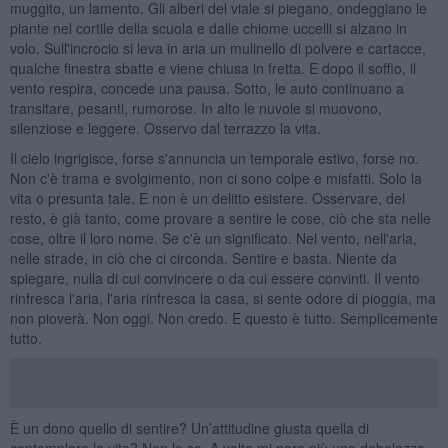
muggito, un lamento. Gli alberi del viale si piegano, ondeggiano le
piante nel cortile della scuola e dalle chiome uccelli si alzano in
volo. Sull'incrocio si leva in aria un mulinello di polvere e cartacce,
qualche finestra sbatte e viene chiusa in fretta. E dopo il soffio, il
vento respira, concede una pausa. Sotto, le auto continuano a
transitare, pesanti, rumorose. In alto le nuvole si muovono,
silenziose e leggere. Osservo dal terrazzo la vita.
Il cielo ingrigisce, forse s'annuncia un temporale estivo, forse no.
Non c'è trama e svolgimento, non ci sono colpe e misfatti. Solo la
vita o presunta tale. E non è un delitto esistere. Osservare, del
resto, è già tanto, come provare a sentire le cose, ciò che sta nelle
cose, oltre il loro nome. Se c'è un significato. Nel vento, nell'aria,
nelle strade, in ciò che ci circonda. Sentire e basta. Niente da
spiegare, nulla di cui convincere o da cui essere convinti. Il vento
rinfresca l'aria, l'aria rinfresca la casa, si sente odore di pioggia, ma
non pioverà. Non oggi. Non credo. E questo è tutto. Semplicemente
tutto.
È un dono quello di sentire? Un’attitudine giusta quella di
contemplare la vita? Non lo so. A volte mi pare più una debolezza