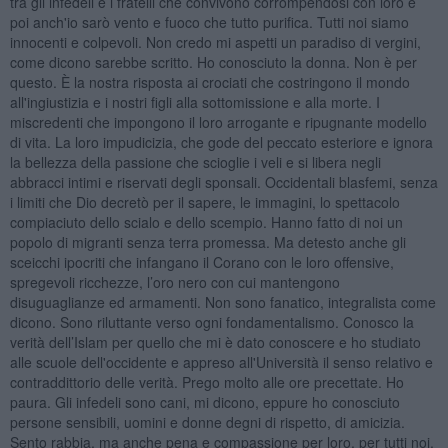
tra gli infedeli e i fratelli che convivono corrompendosi con loro e
poi anch'io sarò vento e fuoco che tutto purifica. Tutti noi siamo
innocenti e colpevoli. Non credo mi aspetti un paradiso di vergini,
come dicono sarebbe scritto. Ho conosciuto la donna. Non è per
questo. È la nostra risposta ai crociati che costringono il mondo
all'ingiustizia e i nostri figli alla sottomissione e alla morte. I
miscredenti che impongono il loro arrogante e ripugnante modello
di vita. La loro impudicizia, che gode del peccato esteriore e ignora
la bellezza della passione che scioglie i veli e si libera negli
abbracci intimi e riservati degli sponsali. Occidentali blasfemi, senza
i limiti che Dio decretò per il sapere, le immagini, lo spettacolo
compiaciuto dello scialo e dello scempio. Hanno fatto di noi un
popolo di migranti senza terra promessa. Ma detesto anche gli
sceicchi ipocriti che infangano il Corano con le loro offensive,
spregevoli ricchezze, l’oro nero con cui mantengono
disuguaglianze ed armamenti. Non sono fanatico, integralista come
dicono. Sono riluttante verso ogni fondamentalismo. Conosco la
verità dell’Islam per quello che mi è dato conoscere e ho studiato
alle scuole dell'occidente e appreso all'Università il senso relativo e
contraddittorio delle verità. Prego molto alle ore precettate. Ho
paura. Gli infedeli sono cani, mi dicono, eppure ho conosciuto
persone sensibili, uomini e donne degni di rispetto, di amicizia.
Sento rabbia, ma anche pena e compassione per loro, per tutti noi,