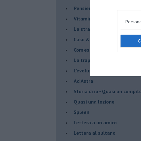
Pensieri in disordine sparso
Vitamina D
Persona
La strada
Caso & cambiamento
Com'esuli pensieri
La trappola di Tucidide, o dell
L'evoluzione umana
Ad Astra
Storia di io - Quasi un compit
Quasi una lezione
Spleen
Lettera a un amico
Lettera al sultano