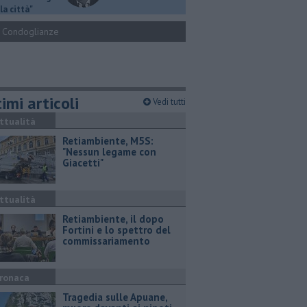
la città"
Condoglianze
imi articoli
Vedi tutti
ttualità
Retiambiente, M5S:
"Nessun legame con
Giacetti"
ttualità
Retiambiente, il dopo
Fortini e lo spettro del
commissariamento
ronaca
Tragedia sulle Apuane,