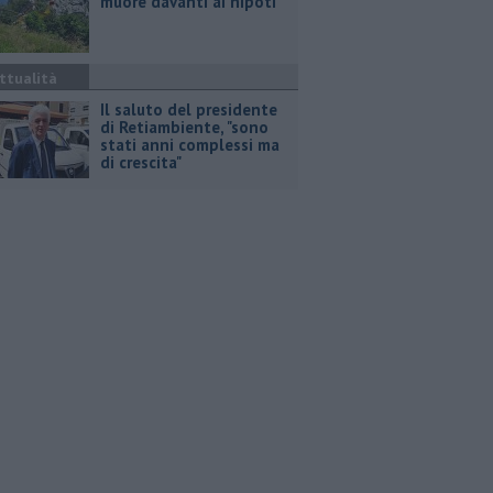
muore davanti ai nipoti
ttualità
Il saluto del presidente
di Retiambiente, "sono
stati anni complessi ma
di crescita"