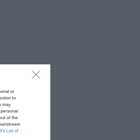
sonal or
ection to
ou may
 personal
out of the
 downstream
B’s List of