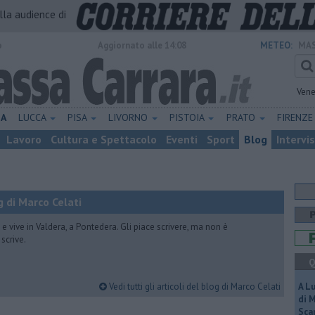
alla audience di
o
Aggiornato alle 14:08
METEO:
MAS
Vene
NA
LUCCA
PISA
LIVORNO
PISTOIA
PRATO
FIRENZ
Lavoro
Cultura e Spettacolo
Eventi
Sport
Blog
Intervi
 di Marco Celati
vive in Valdera, a Pontedera. Gli piace scrivere, ma non è
scrive.
Q
Vedi tutti gli articoli del blog di Marco Celati
A L
di 
Scar