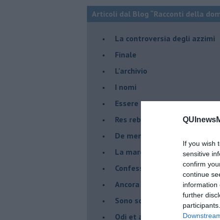
Articoli dal Blog “Racconti della do
La controversia degli azzimi
Finale
L'archivio
I nomi
Essere
Res rebus
QUInewsMa
De mente
If you wish 
La marcia
sensitive in
confirm you
Confessioni del pappagallo
continue se
Ancora pensieri & disordine
information 
further disc
Sono solo parole
participants
Odi et amo
Downstream 