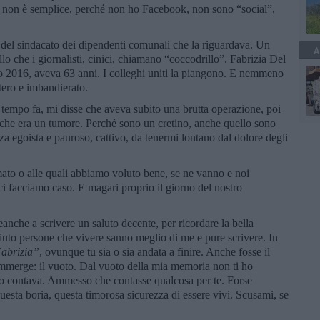
E non è semplice, perché non ho Facebook, non sono “social”,
 del sindacato dei dipendenti comunali che la riguardava. Un
A
o che i giornalisti, cinici, chiamano “coccodrillo”. Fabrizia Del
o 2016, aveva 63 anni. I colleghi uniti la piangono. E nemmeno
tero e imbandierato.
o tempo fa, mi disse che aveva subito una brutta operazione, poi
o che era un tumore. Perché sono un cretino, anche quello sono
a egoista e pauroso, cattivo, da tenermi lontano dal dolore degli
to o alle quali abbiamo voluto bene, se ne vanno e noi
 facciamo caso. E magari proprio il giorno del nostro
anche a scrivere un saluto decente, per ricordare la bella
ciuto persone che vivere sanno meglio di me e pure scrivere. In
Fabrizia”
, ovunque tu sia o sia andata a finire. Anche fosse il
sommerge: il vuoto. Dal vuoto della mia memoria non ti ho
ndo contava. Ammesso che contasse qualcosa per te. Forse
uesta boria, questa timorosa sicurezza di essere vivi. Scusami, se