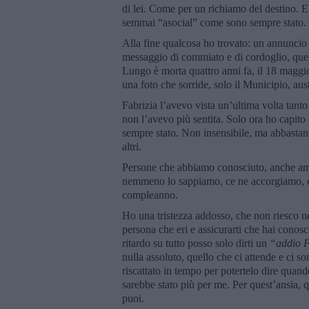
di lei. Come per un richiamo del destino. 
semmai “asocial” come sono sempre stato.
Alla fine qualcosa ho trovato: un annuncio
messaggio di commiato e di cordoglio, quell
Lungo è morta quattro anni fa, il 18 maggi
una foto che sorride, solo il Municipio, aus
Fabrizia l’avevo vista un’ultima volta tant
non l’avevo più sentita. Solo ora ho capit
sempre stato. Non insensibile, ma abbastanz
altri.
Persone che abbiamo conosciuto, anche ama
nemmeno lo sappiamo, ce ne accorgiamo, ci
compleanno.
Ho una tristezza addosso, che non riesco ne
persona che eri e assicurarti che hai conos
ritardo su tutto posso solo dirti un
“
addio 
nulla assoluto, quello che ci attende e ci 
riscattato in tempo per potertelo dire qua
sarebbe stato più per me. Per quest’ansia, q
puoi.