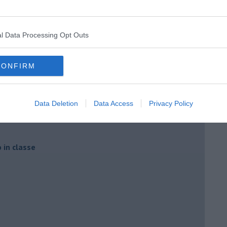
l Data Processing Opt Outs
CONFIRM
a 3ª C
Data Deletion
Data Access
Privacy Policy
o in classe