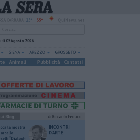
25°
35°
SA CARRARA
QuiNews.net
rdì
07 Agosto 2026
E
SIENA
AREZZO
GROSSETO
ste
Animali
Pubblicità
Contatti
ui Blog
di Riccardo Ferrucci
INCONTRI
ucca la mostra
D'ARTE
Marcello
selli “Dialoghi