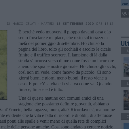
con 
QUI
DI MARCO CELATI - MARTEDÌ
15 SETTEMBRE 2020
ORE 18:12
È perché vedo muoversi il pioppo davanti casa e lo
sento frusciare e mi piace, che resto sul terrazzo a
Ult
metà del pomeriggio di settembre. Ho chiuso la
pagina del libro, tolto gli occhiali e ascolto le cicale
A
frinire e il traffico scorrere. Il lampione di là dalla
strada s’incurva verso di me come fosse un incursore
alieno che spia le nostre giornate. Ho chiuso gli occhi,
così non mi vede, come facevo da piccolo. Ci sono
giorni buoni e giorni meno buoni, il resto viene a
caso. E poi c’è la vita e la vita va come va. Quando
A
finisce, finisce ed è tutto.
Una di queste mattine con comuni amici di una
stagione che possiamo definire gioventù, abbiamo
i Sant’Ermete, bella ragazza, mora, alta? Ricordavo sì, ma non ne
evidente che la vita è fatta di ricordi e di oblii, di affettuose
C
si ponti alle spalle e venir meno di quella rete di complici
 male delle persone amiche. Così sono andato a cercare notizie