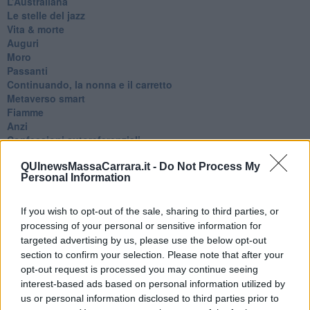
​L’Australiana
Le stelle del jazz
Vita & morte
Auguri
Moro
Passanti
Continuando, la nonna e il carretto
Metaverso smart
Fiamme
Anzi
Confessioni autoreferenziali
Utopie
QUInewsMassaCarrara.it -
Do Not Process My
Estate
Personal Information
Il lago
Il diluvio
La classe
If you wish to opt-out of the sale, sharing to third parties, or
Pensieri incoerenti
processing of your personal or sensitive information for
Dal balcone
targeted advertising by us, please use the below opt-out
Insomnia
section to confirm your selection. Please note that after your
Il guardiano
opt-out request is processed you may continue seeing
Lo sgombero
interest-based ads based on personal information utilized by
Erodoto e Tucidide
us or personal information disclosed to third parties prior to
Il padre della storia