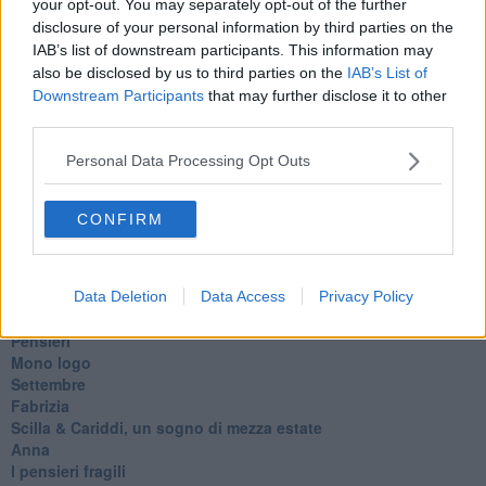
your opt-out. You may separately opt-out of the further
Pensieri brevi
disclosure of your personal information by third parties on the
L'evoluzione della specie
IAB’s list of downstream participants. This information may
Il servizio
also be disclosed by us to third parties on the
IAB’s List of
Riflessioni
Downstream Participants
that may further disclose it to other
L'Oscuro
third parties.
Generazioni
Cristobal
Personal Data Processing Opt Outs
Il paese dei balocchi
Ciò che resta
La balena
CONFIRM
Vittorio
La bufera
Il mago, la pera e il Bar la Posta
Primavera
Data Deletion
Data Access
Privacy Policy
Elogio dell'ombra
Pensieri
Mono logo
Settembre
Fabrizia
​Scilla & Cariddi, un sogno di mezza estate
Anna
I pensieri fragili