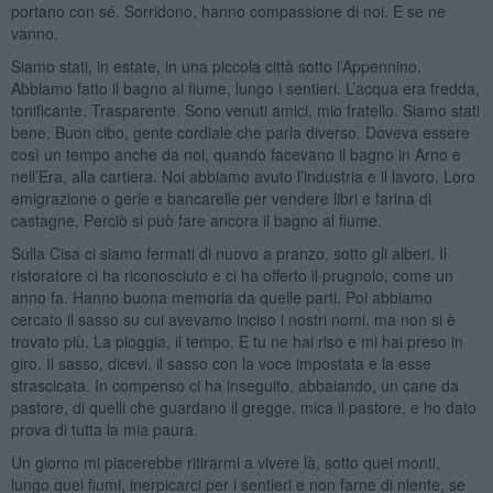
portano con sé. Sorridono, hanno compassione di noi. E se ne
vanno.
Siamo stati, in estate, in una piccola città sotto l’Appennino.
Abbiamo fatto il bagno al fiume, lungo i sentieri. L’acqua era fredda,
tonificante. Trasparente. Sono venuti amici, mio fratello. Siamo stati
bene. Buon cibo, gente cordiale che parla diverso. Doveva essere
così un tempo anche da noi, quando facevano il bagno in Arno e
nell’Era, alla cartiera. Noi abbiamo avuto l’industria e il lavoro. Loro
emigrazione o gerle e bancarelle per vendere libri e farina di
castagne. Perciò si può fare ancora il bagno al fiume.
Sulla Cisa ci siamo fermati di nuovo a pranzo, sotto gli alberi. Il
ristoratore ci ha riconosciuto e ci ha offerto il prugnolo, come un
anno fa. Hanno buona memoria da quelle parti. Poi abbiamo
cercato il sasso su cui avevamo inciso i nostri nomi, ma non si è
trovato più. La pioggia, il tempo. E tu ne hai riso e mi hai preso in
giro. Il sasso, dicevi, il sasso con la voce impostata e la esse
strascicata. In compenso ci ha inseguito, abbaiando, un cane da
pastore, di quelli che guardano il gregge, mica il pastore, e ho dato
prova di tutta la mia paura.
Un giorno mi piacerebbe ritirarmi a vivere là, sotto quei monti,
lungo quei fiumi, inerpicarci per i sentieri e non farne di niente, se