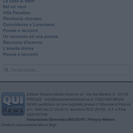
La casa al mare
Bel mi' morì
Villa Paradiso
Plenilunio ritrovato
Coincidenze e Lorenzana
Poesie e racconti
Un racconto ed una poesia
Racconto d'inverno
​L'arsella divina
Poesie e racconti
Editore Toscana Media Channel srl - Via Dei Martelli, 8 - 50129
FIRENZE - info@toscanamediachannel.it. TOSCANA MEDIA
NEWS quotidiano on line registrato presso il Tribunale di Firenze
al n. 5935 del 27.09.2013. Iscrizione ROC 22105 - C.F. e P.Iva
0620787048
Fatturazione Elettronica M5UXCR1 |
Privacy Nielsen
Direttore responsabile Marco Migli