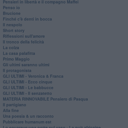
Pensieri in libertà e il compagno Maffei
Penso io
Brucione
Finché c'è denti in bocca
Il nespolo
Short story
Riflessioni sull'amore
Il tronco della felicità
La colza
La casa palafitta
Primo Maggio
Gli ultimi saranno ultimi
Il protagonista
GLI ULTIMI - Veronica & Franca
GLI ULTIMI - Ecco cinque
GLI ULTIMI - Le babbucce
GLI ULTIMI - Il senzatetto
MATERIA RINNOVABILE Pensiero di Pasqua
Il partigiano
Alla fine
Una poesia & un racconto
Pubblicare humanum est
Lo squaraus:una notte sul vaso - La nuit africaine