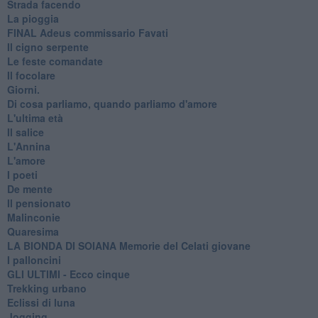
Strada facendo
La pioggia
FINAL Adeus commissario Favati
Il cigno serpente
Le feste comandate
Il focolare
Giorni.
Di cosa parliamo, quando parliamo d'amore
L'ultima età
Il salice
L'Annina
L'amore
I poeti
De mente
Il pensionato
Malinconie
Quaresima
LA BIONDA DI SOIANA Memorie del Celati giovane
I palloncini
GLI ULTIMI - Ecco cinque
Trekking urbano
Eclissi di luna
Jogging