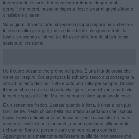
imbrogliando le carte. E forse occorrerebbero ideogrammi,
geroglifici moderni, nessuna risposta riesce a darmi quest’alfabeto
di sillabe e di suoni.
Sono giorni di vento forte: si vedono i pioppi piegare nella sferza e
le erbe risalire gli argini, mosse dalle folate. Vengono a tratti, le
folate, crescendo d’intensità e il fruscio delle fronde si fa intenso,
sostenuto, insistente.
Ho il cuore pesante che preme nel petto. È una fitta dolorosa che
viene col respiro. Già si prepara lo schianto secco o ci consegna la
vita ad un lento declino. Tutto è dato una volta per sempre. Decide
il tempo che se ne va e si porta via i giorni, come il vento porta via
le nubi e spazza il cielo. Ma non sempre chiare appaiono le cose.
È un settembre freddo. L’estate quando è finita, è finita e non puoi
farci niente. Resto chiuso nella mia afasia aspettando che l’acribia
faccia il resto e finalmente mi riduca al silenzio assoluto. La notte
vengono in visita le mie memorie, ma non parliamo, sfilano mute
nel sonno. Sono le persone care che non recano conforto.
Aggiungono alla malinconia dell’essere quella del non essere che