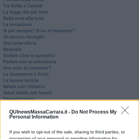
Tra Scilla e Cariddi
La legge del più forte
Dalla terra alla luna
La tentazione
​Sì per sempre? O no al momento?
Un brusco risveglio
Ora come allora
Nequizia
Andare oltre lo specchio
Parlare con la televisione
Uno solo al comando?
La ricreazione è finita
La buona notizia
Natale con l'elmetto
Valori dubbi miti fasulli
Demeritocrazia
La tivvù pallonara
Halloween
QUInewsMassaCarrara.it -
Do Not Process My
Personal Information
​Lucrezia Borgia, una storia di potere
Facile profezia
Il terzo compito
If you wish to opt-out of the sale, sharing to third parties, or
L'abiura di Galileo
processing of your personal or sensitive information for