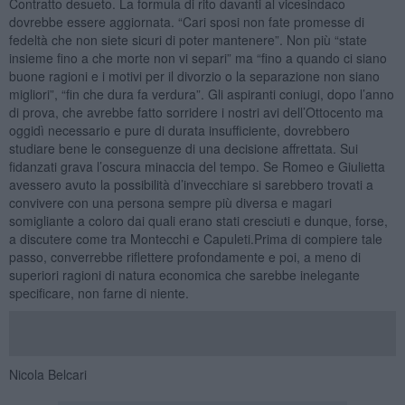
Contratto desueto. La formula di rito davanti al vicesindaco
dovrebbe essere aggiornata. “Cari sposi non fate promesse di
fedeltà che non siete sicuri di poter mantenere”. Non più “state
insieme fino a che morte non vi separi” ma “fino a quando ci siano
buone ragioni e i motivi per il divorzio o la separazione non siano
migliori”, “fin che dura fa verdura”. Gli aspiranti coniugi, dopo l’anno
di prova, che avrebbe fatto sorridere i nostri avi dell’Ottocento ma
oggidì necessario e pure di durata insufficiente, dovrebbero
studiare bene le conseguenze di una decisione affrettata. Sui
fidanzati grava l’oscura minaccia del tempo. Se Romeo e Giulietta
avessero avuto la possibilità d’invecchiare si sarebbero trovati a
convivere con una persona sempre più diversa e magari
somigliante a coloro dai quali erano stati cresciuti e dunque, forse,
a discutere come tra Montecchi e Capuleti.Prima di compiere tale
passo, converrebbe riflettere profondamente e poi, a meno di
superiori ragioni di natura economica che sarebbe inelegante
specificare, non farne di niente.
Nicola Belcari