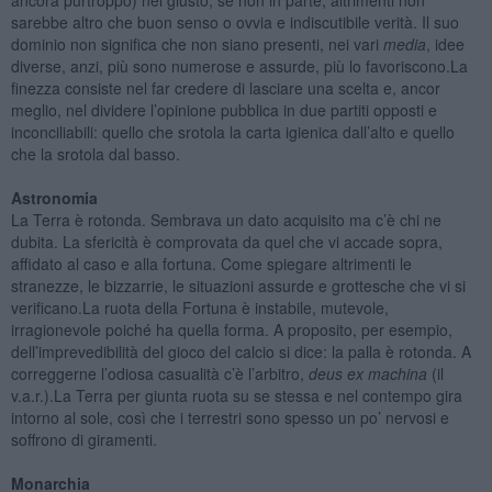
sarebbe altro che buon senso o ovvia e indiscutibile verità. Il suo
dominio non significa che non siano presenti, nei vari
media
, idee
diverse, anzi, più sono numerose e assurde, più lo favoriscono.La
finezza consiste nel far credere di lasciare una scelta e, ancor
meglio, nel dividere l’opinione pubblica in due partiti opposti e
inconciliabili: quello che srotola la carta igienica dall’alto e quello
che la srotola dal basso.
Astronomia
La Terra è rotonda. Sembrava un dato acquisito ma c’è chi ne
dubita. La sfericità è comprovata da quel che vi accade sopra,
affidato al caso e alla fortuna. Come spiegare altrimenti le
stranezze, le bizzarrie, le situazioni assurde e grottesche che vi si
verificano.La ruota della Fortuna è instabile, mutevole,
irragionevole poiché ha quella forma. A proposito, per esempio,
dell’imprevedibilità del gioco del calcio si dice: la palla è rotonda. A
correggerne l’odiosa casualità c’è l’arbitro,
deus ex machina
(il
v.a.r.).La Terra per giunta ruota su se stessa e nel contempo gira
intorno al sole, così che i terrestri sono spesso un po’ nervosi e
soffrono di giramenti.
Monarchia