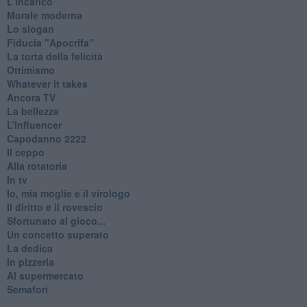
L'incarico
Morale moderna
Lo slogan
Fiducia "Apocrifa"
La torta della felicità
Ottimismo
Whatever it takes
Ancora TV
La bellezza
L’Influencer
​Capodanno 2222
Il ceppo
Alla rotatoria
In tv
Io, mia moglie e il virologo
Il diritto e il rovescio
Sfortunato al gioco...
Un concetto superato
La dedica
In pizzeria
Al supermercato
Semafori