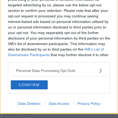
Fu vera gloria?
targeted advertising by us, please use the below opt-out
La guerricciola delle due rose
section to confirm your selection. Please note that after your
La truffa all'anziano
opt-out request is processed you may continue seeing
Alla fermata dell'autobus
interest-based ads based on personal information utilized by
La repressione sessuale per sentito dire
us or personal information disclosed to third parties prior to
Diseducazione televisiva e inerzia della politica
your opt-out. You may separately opt-out of the further
Foto storica
disclosure of your personal information by third parties on the
Esequie solenni
IAB’s list of downstream participants. This information may
Nostalgia del sangue blu
also be disclosed by us to third parties on the
IAB’s List of
Teste calde
Downstream Participants
that may further disclose it to other
Non avere e non essere
Armiamoci e... avviatevi
third parties.
Da Capodanno a Carnevale
Schizzi di fango
Personal Data Processing Opt Outs
Sor-riso amaro
Fine anno al ristorante
CONFIRM
La festa di Capodanno
Natale 2024
Re e regnanti
A noi interessa il dito non la luna
Data Deletion
Data Access
Privacy Policy
Come rubare allo stato e vivere felici
Una performance