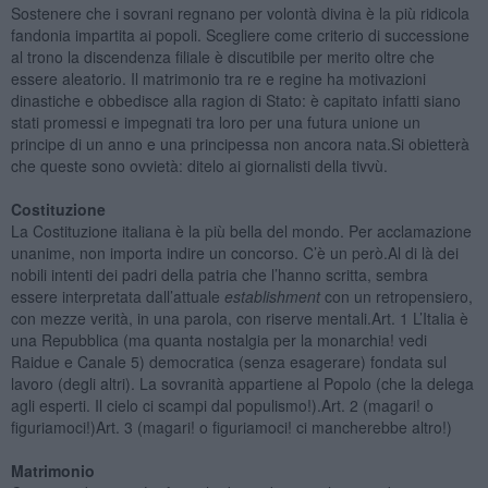
Sostenere che i sovrani regnano per volontà divina è la più ridicola
fandonia impartita ai popoli. Scegliere come criterio di successione
al trono la discendenza filiale è discutibile per merito oltre che
essere aleatorio. Il matrimonio tra re e regine ha motivazioni
dinastiche e obbedisce alla ragion di Stato: è capitato infatti siano
stati promessi e impegnati tra loro per una futura unione un
principe di un anno e una principessa non ancora nata.Si obietterà
che queste sono ovvietà: ditelo ai giornalisti della tivvù.
Costituzione
La Costituzione italiana è la più bella del mondo. Per acclamazione
unanime, non importa indire un concorso. C’è un però.Al di là dei
nobili intenti dei padri della patria che l’hanno scritta, sembra
essere interpretata dall’attuale
establishment
con un retropensiero,
con mezze verità, in una parola, con riserve mentali.Art. 1 L’Italia è
una Repubblica (ma quanta nostalgia per la monarchia! vedi
Raidue e Canale 5) democratica (senza esagerare) fondata sul
lavoro (degli altri). La sovranità appartiene al Popolo (che la delega
agli esperti. Il cielo ci scampi dal populismo!).Art. 2 (magari! o
figuriamoci!)Art. 3 (magari! o figuriamoci! ci mancherebbe altro!)
Matrimonio