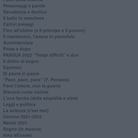
Personaggi e parole
Decadenza e declino
Il ballo in maschera
Cattivi presagi
Fino all'ultimo (e Il principe e il povero)
Il matrimonio, l'amore in pantofole
Autointervista
Prima e dopo
​PASQUA 2022 “Tempi difficili” e duri
Il diritto al sogno
Equivoci
Di paura in paura
​“Pace, pace, pace” (F. Petrarca)
Farei l'amore, non la guerra
Discorsi come notizie
L'oca farcita (della stupidità e oltre)
Leggi e politica
La scienza (c'est moi)
Cenone 2021-2022
Natale 2021
Sogno (in musica)
Inno all'uomo