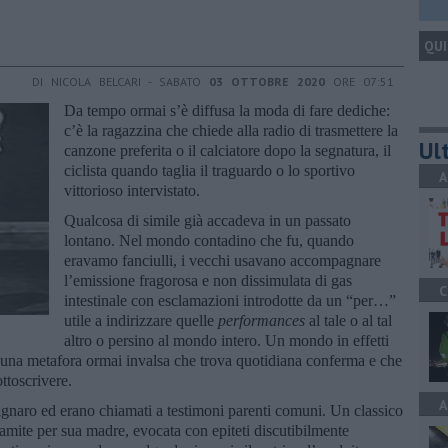
QUI
DI NICOLA BELCARI - SABATO
03 OTTOBRE 2020
ORE 07:51
Da tempo ormai s’è diffusa la moda di fare dediche:
c’è la ragazzina che chiede alla radio di trasmettere la
Ult
canzone preferita o il calciatore dopo la segnatura, il
ciclista quando taglia il traguardo o lo sportivo
A
vittorioso intervistato.
Qualcosa di simile già accadeva in un passato
lontano. Nel mondo contadino che fu, quando
eravamo fanciulli, i vecchi usavano accompagnare
l’emissione fragorosa e non dissimulata di gas
C
intestinale con esclamazioni introdotte da un “per…”
utile a indirizzare quelle
performances
al tale o al tal
altro o persino al mondo intero. Un mondo in effetti
n una metafora ormai invalsa che trova quotidiana conferma e che
ttoscrivere.
A
a ignaro ed erano chiamati a testimoni parenti comuni. Un classico
tramite per sua madre, evocata con epiteti discutibilmente