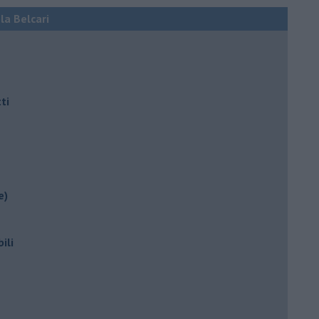
ola Belcari
ti
e)
ili