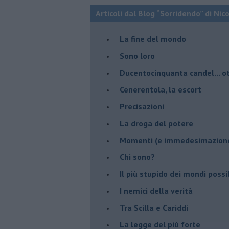
Articoli dal Blog “Sorridendo” di Nic
La fine del mondo
Sono loro
Ducentocinquanta candel... ot
Cenerentola, la escort
Precisazioni
La droga del potere
Momenti (e immedesimazion
Chi sono?
Il più stupido dei mondi possib
I nemici della verità
Tra Scilla e Cariddi
La legge del più forte