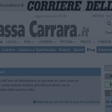
alla audience di
o
Aggiornato alle 07:00
METEO:
MAS
Dom
NA
LUCCA
PISA
LIVORNO
PISTOIA
PRATO
FIRENZ
Lavoro
Cultura e Spettacolo
Eventi
Sport
Blog
Intervi
ari
ria dell’arte, ex bibliotecario; ex giovane, ex sano come un
 e composizione artistica, giocatore di dama, con la
mante della parola scritta
Q
Vedi tutti gli articoli del blog di Nicola Belcari
​Un 
civ