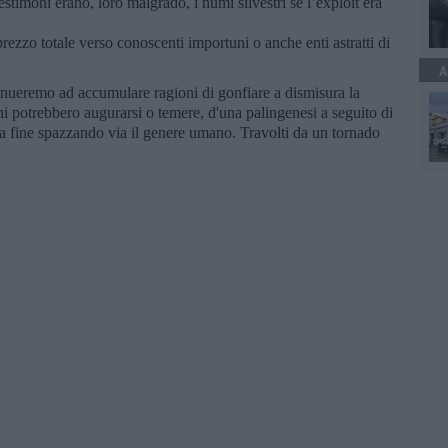
estimoni erano, loro malgrado, i numi silvestri se l’exploit era
prezzo totale verso conoscenti importuni o anche enti astratti di
A
tinueremo ad accumulare ragioni di gonfiare a dismisura la
ni potrebbero augurarsi o temere, d'una palingenesi a seguito di
a fine spazzando via il genere umano. Travolti da un tornado