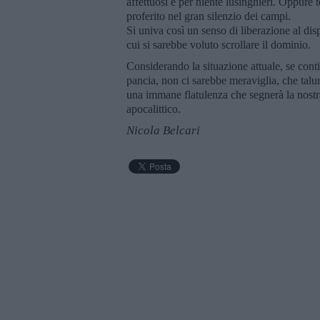
affettuosi e per niente lusinghieri. Oppure t
proferito nel gran silenzio dei campi.
Si univa così un senso di liberazione al dis
cui si sarebbe voluto scrollare il dominio.
Considerando la situazione attuale, se con
pancia, non ci sarebbe meraviglia, che talu
una immane flatulenza che segnerà la nostr
apocalittico.
Nicola Belcari