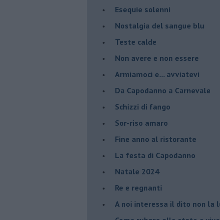
Esequie solenni
Nostalgia del sangue blu
Teste calde
Non avere e non essere
Armiamoci e... avviatevi
Da Capodanno a Carnevale
Schizzi di fango
Sor-riso amaro
Fine anno al ristorante
La festa di Capodanno
Natale 2024
Re e regnanti
A noi interessa il dito non la 
Come rubare allo stato e viver