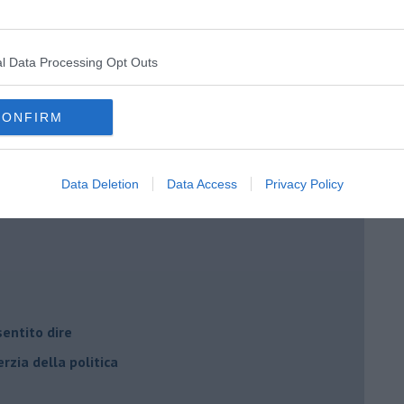
l Data Processing Opt Outs
i potere
CONFIRM
Data Deletion
Data Access
Privacy Policy
entito dire
rzia della politica