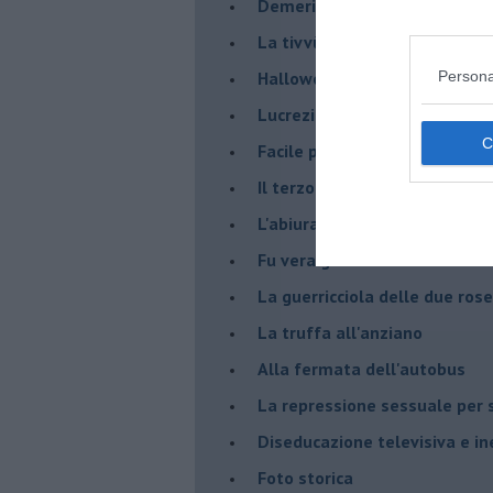
Demeritocrazia
La tivvù pallonara
Halloween
Persona
​Lucrezia Borgia, una storia d
Facile profezia
Il terzo compito
L'abiura di Galileo
Fu vera gloria?
La guerricciola delle due rose
La truffa all'anziano
Alla fermata dell'autobus
La repressione sessuale per s
Diseducazione televisiva e ine
Foto storica