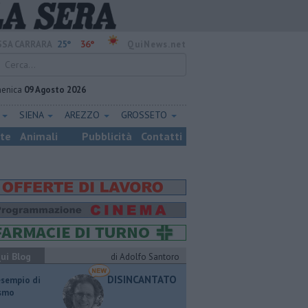
25°
36°
SA CARRARA
QuiNews.net
enica
09 Agosto 2026
E
SIENA
AREZZO
GROSSETO
ste
Animali
Pubblicità
Contatti
ui Blog
di Adolfo Santoro
DISINCANTATO
esempio di
ismo