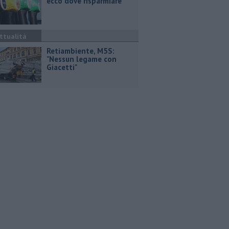
ecco dove risparmiare
ttualità
Retiambiente, M5S:
"Nessun legame con
Giacetti"