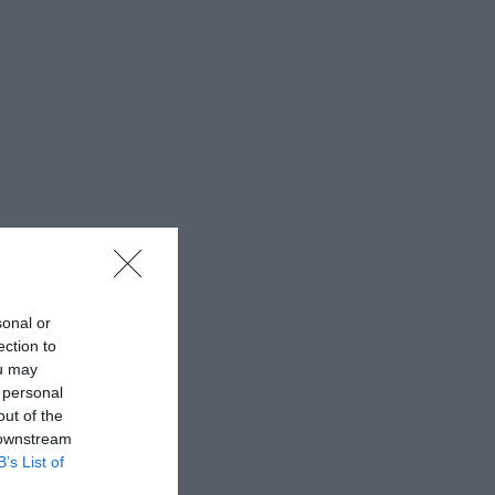
sonal or
ection to
ou may
 personal
out of the
 downstream
B’s List of