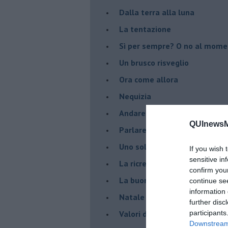
Dalla terra alla luna
La tentazione
​Sì per sempre? O no al mom
Un brusco risveglio
Ora come allora
Nequizia
Andare oltre lo specchio
QUInewsMa
Parlare con la televisione
Uno solo al comando?
If you wish 
sensitive in
La ricreazione è finita
confirm you
La buona notizia
continue se
information 
Natale con l'elmetto
further disc
Valori dubbi miti fasulli
participants
Downstream 