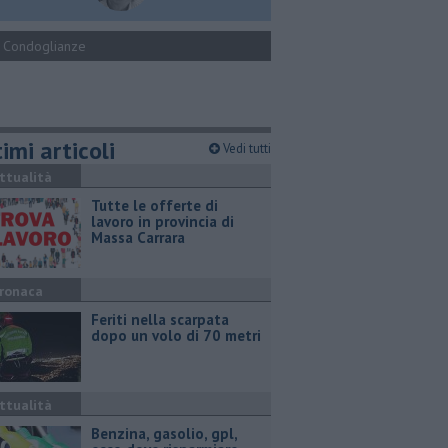
Condoglianze
imi articoli
Vedi tutti
ttualità
​Tutte le offerte di
lavoro in provincia di
Massa Carrara
ronaca
Feriti nella scarpata
dopo un volo di 70 metri
ttualità
​Benzina, gasolio, gpl,