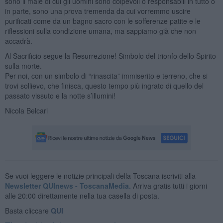
sono il male di cui gli uomini sono colpevoli o responsabili in tutto o
in parte, sono una prova tremenda da cui vorremmo uscire
purificati come da un bagno sacro con le sofferenze patite e le
riflessioni sulla condizione umana, ma sappiamo già che non
accadrà.
Al Sacrificio segue la Resurrezione! Simbolo del trionfo dello Spirito
sulla morte.
Per noi, con un simbolo di “rinascita” immiserito e terreno, che si
trovi sollievo, che finisca, questo tempo più ingrato di quello del
passato vissuto e la notte s’illumini!
Nicola Belcari
Se vuoi leggere le notizie principali della Toscana iscriviti alla
Newsletter QUInews - ToscanaMedia.
Arriva gratis tutti i giorni
alle 20:00 direttamente nella tua casella di posta.
Basta cliccare
QUI