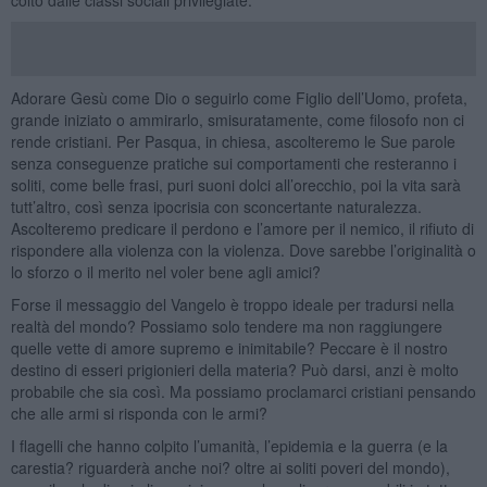
Adorare Gesù come Dio o seguirlo come Figlio dell’Uomo, profeta,
grande iniziato o ammirarlo, smisuratamente, come filosofo non ci
rende cristiani. Per Pasqua, in chiesa, ascolteremo le Sue parole
senza conseguenze pratiche sui comportamenti che resteranno i
soliti, come belle frasi, puri suoni dolci all’orecchio, poi la vita sarà
tutt’altro, così senza ipocrisia con sconcertante naturalezza.
Ascolteremo predicare il perdono e l’amore per il nemico, il rifiuto di
rispondere alla violenza con la violenza. Dove sarebbe l’originalità o
lo sforzo o il merito nel voler bene agli amici?
Forse il messaggio del Vangelo è troppo ideale per tradursi nella
realtà del mondo? Possiamo solo tendere ma non raggiungere
quelle vette di amore supremo e inimitabile? Peccare è il nostro
destino di esseri prigionieri della materia? Può darsi, anzi è molto
probabile che sia così. Ma possiamo proclamarci cristiani pensando
che alle armi si risponda con le armi?
I flagelli che hanno colpito l’umanità, l’epidemia e la guerra (e la
carestia? riguarderà anche noi? oltre ai soliti poveri del mondo),