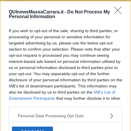
Non avere e non essere
Armiamoci e... avviatevi
QUInewsMassaCarrara.it -
Do Not Process My
Personal Information
Da Capodanno a Carnevale
Schizzi di fango
Sor-riso amaro
If you wish to opt-out of the sale, sharing to third parties, or
Fine anno al ristorante
processing of your personal or sensitive information for
La festa di Capodanno
targeted advertising by us, please use the below opt-out
Natale 2024
section to confirm your selection. Please note that after your
Re e regnanti
opt-out request is processed you may continue seeing
A noi interessa il dito non la luna
interest-based ads based on personal information utilized by
Come rubare allo stato e vivere felici
us or personal information disclosed to third parties prior to
Una performance
your opt-out. You may separately opt-out of the further
Il compagno
disclosure of your personal information by third parties on the
​Io (allo specchio)
IAB’s list of downstream participants. This information may
Tramonto
also be disclosed by us to third parties on the
IAB’s List of
Passato, presente, futuro
Downstream Participants
that may further disclose it to other
La virtù del non fare
Il giorno dei saldi
third parties.
L'ultimo post
Leggendo l'Eneide
Personal Data Processing Opt Outs
​(In)sicurezza stradale
Il decalogo del politico