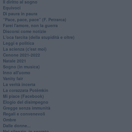
Il diritto al sogno
Equivoci
Di paura in paura
​“Pace, pace, pace” (F. Petrarca)
Farei l'amore, non la guerra
Discorsi come notizie
L'oca farcita (della stupidità e oltre)
Leggi e politica
La scienza (c'est moi)
Cenone 2021-2022
Natale 2021
Sogno (in musica)
Inno all'uomo
Vanity fair
La verità incerta
La corazzata Potëmkin
Mi piace (Facebook)
Elogio del disimpegno
Gregge senza immunità
Regali e convenevoli
Ombre
Dalle donne...
Nel silenzio, in segreto